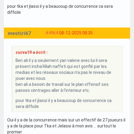
pour tka et jlassi il y a beaucoup de concurrence ca sera
difficile
mestiri67
#4964
08-12-2025 08:35
curva19 a écrit :
Ben ali il y a seulement yan valerie avec lui il sera
présent incha'Allah naffeti qui est gonflé par les
medias et les réseaux sociaux n'a pas le niveau de
jouer avec nous
ben ali a besoin de travail sur le plan offensif ses
passes centrages aller à l'interieur etc..
pour tka et jlassi il y a beaucoup de concurrence ca
sera difficile
Oui il y a de la concurrence mais sur un effectif de 27 joueurs il
y a de la place pour Tka et Jelassi à mon avis … surtout le
premier