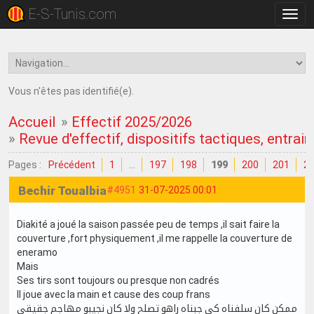
E-S-Tunis.com
Bascu
la
navig
Vous n'êtes pas identifié(e).
Accueil
»
Effectif 2025/2026
»
Revue d'effectif, dispositifs tactiques, entrain
Pages :
Précédent
1
…
197
198
199
200
201
2
Bechir Toualbia
#4951
31-07-2025 00:01
Diakité a joué la saison passée peu de temps ,il sait faire la
couverture ,fort physiquement ,il me rappelle la couverture de
eneramo
Mais
Ses tirs sont toujours ou presque non cadrés
Il joue avec la main et cause des coup frans
ممكن كان سلفناه كي جبناه راهو تصلح ولا كان نجيبو مهاجم جقيقي