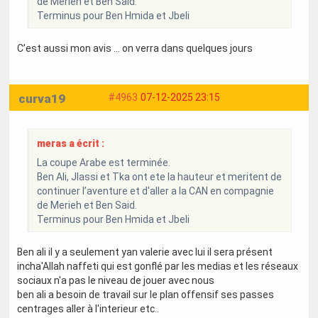
de Merieh et Ben Said.
Terminus pour Ben Hmida et Jbeli
C’est aussi mon avis … on verra dans quelques jours
curva19
#4963
07-12-2025 23:15
meras a écrit :
La coupe Arabe est terminée.
Ben Ali, Jlassi et Tka ont ete la hauteur et meritent de
continuer l’aventure et d'aller a la CAN en compagnie
de Merieh et Ben Said.
Terminus pour Ben Hmida et Jbeli
Ben ali il y a seulement yan valerie avec lui il sera présent
incha'Allah naffeti qui est gonflé par les medias et les réseaux
sociaux n'a pas le niveau de jouer avec nous
ben ali a besoin de travail sur le plan offensif ses passes
centrages aller à l'interieur etc..