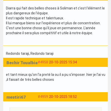
Diarra qui fait des belles choses à Soliman et c'est l'élément le
plus dangereux de l'équipe.
Il est rapide technique et talentueux.
Il lui manque biens sur l'expérience et plus de concentration.
C'est une bonne chose qu'il joue en permanence. L'année
prochaine il sera plus compétitif et utile à notre équipe.
Redondo taraji
, Redondo taraji
Bechir Toualbia
#4958
20-10-2025 15:34
et tant mieux qu'on l'a preté la ou il a pu s'imposer .hier je l'ai vu
,il faisait de trés belles choses
mestiri67
#4959
20-10-2025 18:52