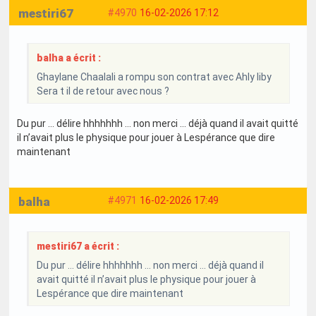
mestiri67
#4970
16-02-2026 17:12
balha a écrit :
Ghaylane Chaalali a rompu son contrat avec Ahly liby
Sera t il de retour avec nous ?
Du pur … délire hhhhhhh … non merci … déjà quand il avait quitté
il n’avait plus le physique pour jouer à Lespérance que dire
maintenant
balha
#4971
16-02-2026 17:49
mestiri67 a écrit :
Du pur … délire hhhhhhh … non merci … déjà quand il
avait quitté il n’avait plus le physique pour jouer à
Lespérance que dire maintenant