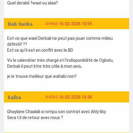
Quel derabli ?wael ou alaa?
Beb Swika
#4968
16-02-2026 10:59
Est-ce que wael Derbali ne peut pas jouer comme milieu
définitif ??
Est ce qu'il est en conflit avec le BD
Vu le calendrier très chargé et l'indisponibilité de Ogbelu,
Derbali il peut être très utile à mon avis,
je le trouve meilleur que wahabi non?
balha
#4969
16-02-2026 16:38
Ghaylane Chaalali a rompu son contrat avec Ahly liby
Sera t il de retour avec nous ?