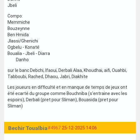
Jbeli
Compo:
Memmiche
Bouzeynne
Ben Hmida
Jlassi/Ghenichi
Ogbelu - Konaté
Boualia - Jbeli - Diarra
Danho
sur le banc Debchi, Ifaoui, Derbali Alaa, Khoudhai, aifi, Ouahbi,
Tabboubi, Rached, Dhaou, Jabri, Diakhite
Les joueurs en difficulté et en manque de temps de jeux ont
été ecarté du groupe comme Bouchniba (s'entraine avec les
espoirs), Derbali (pret pour Sliman), Bouasida (pret pour
Sliman)
Bechir Toualbia
#4967
25-12-2025 14:06