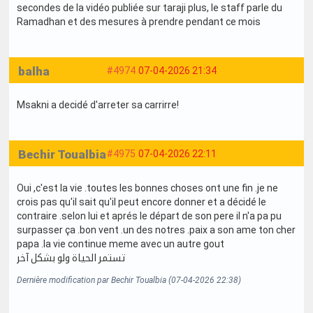
secondes de la vidéo publiée sur taraji plus, le staff parle du
Ramadhan et des mesures à prendre pendant ce mois
balha
#4974
07-04-2026 21:34
Msakni a decidé d'arreter sa carrirre!
Bechir Toualbia
#4975
07-04-2026 22:11
Oui ,c'est la vie .toutes les bonnes choses ont une fin .je ne
crois pas qu'il sait qu'il peut encore donner et a décidé le
contraire .selon lui et aprés le départ de son pere il n'a pa pu
surpasser ça .bon vent .un des notres .paix a son ame ton cher
papa .la vie continue meme avec un autre gout
تستمر الحياة ولو بشكل آخر
Dernière modification par Bechir Toualbia (07-04-2026 22:38)