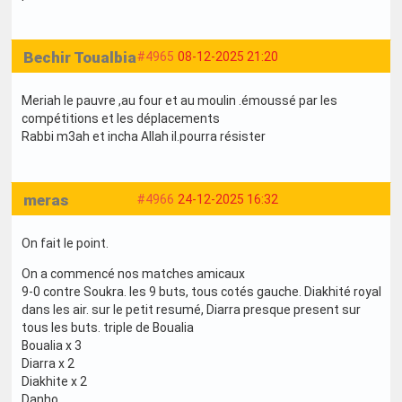
Bechir Toualbia
#4965
08-12-2025 21:20
Meriah le pauvre ,au four et au moulin .émoussé par les
compétitions et les déplacements
Rabbi m3ah et incha Allah il.pourra résister
meras
#4966
24-12-2025 16:32
On fait le point.
On a commencé nos matches amicaux
9-0 contre Soukra. les 9 buts, tous cotés gauche. Diakhité royal
dans les air. sur le petit resumé, Diarra presque present sur
tous les buts. triple de Boualia
Boualia x 3
Diarra x 2
Diakhite x 2
Danho