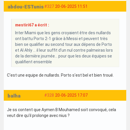
abdou-ESTunis
#327
20-06-2025 11:51
mestiri67 a écrit :
Inter Miami que les gens croyaient être des nullards
ont battu Porto 2-1 grâce à Messi et peuvent très
bien se qualifier au second tour aux dépens de Porto
et Al Ahly … il leur suffit d’un nul contre palmeiras lors
de la dernière journée… pour que les deux équipes se
qualifient ensemble
C'est une equipe de nullards. Porto s'est bel et bien troué.
balha
#328
20-06-2025 17:07
Je ss content que Aymen B Mouhamed soit convoqué, cela
veut dire qu'il prolonge avec nius ?