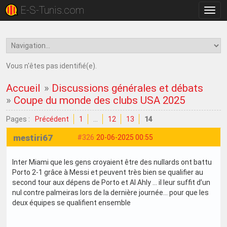
E-S-Tunis.com
Bascu
la
navig
Vous n'êtes pas identifié(e).
Accueil
»
Discussions générales et débats
»
Coupe du monde des clubs USA 2025
Pages :
Précédent
1
…
12
13
14
mestiri67
#326
20-06-2025 00:55
Inter Miami que les gens croyaient être des nullards ont battu
Porto 2-1 grâce à Messi et peuvent très bien se qualifier au
second tour aux dépens de Porto et Al Ahly … il leur suffit d’un
nul contre palmeiras lors de la dernière journée… pour que les
deux équipes se qualifient ensemble