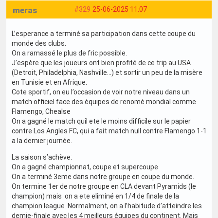
meras
#329
25-06-2025 11:07
L’esperance a terminé sa participation dans cette coupe du
monde des clubs.
On a ramassé le plus de fric possible.
J’espère que les joueurs ont bien profité de ce trip au USA
(Detroit, Philadelphia, Nashville…) et sortir un peu de la misère
en Tunisie et en Afrique.
Cote sportif, on eu l’occasion de voir notre niveau dans un
match officiel face des équipes de renomé mondial comme
Flamengo, Chealse
On a gagné le match quil ete le moins difficile sur le papier
contre Los Angles FC, qui a fait match null contre Flamengo 1-1
a la dernier journée.
La saison s’achève:
On a gagné championnat, coupe et supercoupe
On a terminé 3eme dans notre groupe en coupe du monde.
On termine 1er de notre groupe en CLA devant Pyramids (le
champion) mais on a ete eliminé en 1/4 de finale de la
champion league. Normalment, on a l’habitude d’atteindre les
demie-finale avec les 4 meilleurs équipes du continent. Mais