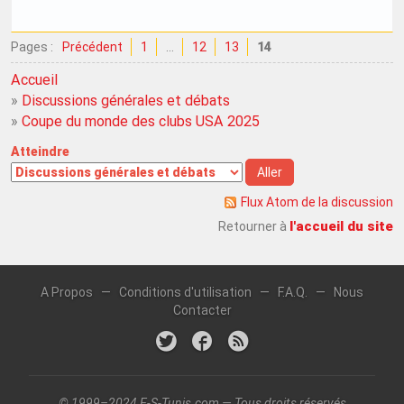
Pages :
Précédent
1
…
12
13
14
Accueil
»
Discussions générales et débats
»
Coupe du monde des clubs USA 2025
Atteindre
Flux Atom de la discussion
l'accueil du site
Retourner à
A Propos
—
Conditions d'utilisation
—
F.A.Q.
—
Nous
Contacter
© 1999–2024 E-S-Tunis.com — Tous droits réservés