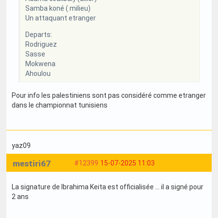
Samba koné ( milieu)
Un attaquant etranger
Departs:
Rodriguez
Sasse
Mokwena
Ahoulou
Pour info les palestiniens sont pas considéré comme etranger
dans le championnat tunisiens
yaz09
mestiri67
#12399
15-07-2025 11:03
La signature de Ibrahima Keita est officialisée ... il a signé pour
2 ans