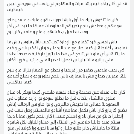
قد لي كان ياخو فيه برشا مرات و المهاجم لي يلعب في سويحلي ليبي
كيفكيف
كان ما تاخوش بايك مالأول بارشا جورات يهربو عليك و مبعد يطلع
سومهم و معادش تنجم تجيبهم المفاوضات عمرها ما تبدا في آخر
وقت تبدا قبل ب 6 شهور و عام و عامين كان لزم
باش نمشي فرد تخمام مع الإدارة تحب تجيب بأقل فلوس باش ما
تعاودش أغلاط قبل كيما صار مع عبد الرحمان مزيان تفكير باهي و فيه
ما يتناقش أي ماو باش تنجح في هذا ما يلزم إدار فنية صحيحة أبداها
ملي يرانيو فالشبان لين توصل للمدير الفني و رئيس فرع الأكابر
كي تجيب ملاعبي صغير من إفريقيا و تحطو مع الصغار يترانا ماو يلزم
يلقا ممرنين صحاح مش بالمعارف باش ينجم يطور روحو و يصلح أغلاطو
كيما دياكيتي
كان جات عندك عين صحيحة و عباد تفهم ملاعبي كيما بوبكر باه متاع
متلوي مالشتاء يتجاب قبل ما يطلع سومو توا و زيد مطلوب في
السعودية جفالي ما يخرجش مالترجي و توا هاو في الزمالك (باش
يضيع كاريارو كان باش يكمل معاهم) أڨبادو مالمستير وصل يلعب في
إنجلترا جابتو من سان بادرو (هيثم عبيد...) كان ينجم يكون معانا ديجا
هيثم عبيد جابلنا ملاعبي في الشتاء إلي مشاو للبارك لكل شافوه
فلتة ما حابيناش خاتر طلبو مليار و توا هانا نجريو ورا كوليبالي متع