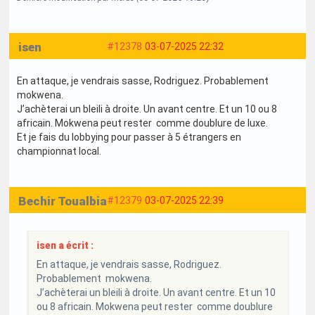
isen
#12378
03-07-2025 22:32
En attaque, je vendrais sasse, Rodriguez. Probablement
mokwena.
J’achèterai un bleili à droite. Un avant centre. Et un 10 ou 8
africain. Mokwena peut rester comme doublure de luxe.
Et je fais du lobbying pour passer à 5 étrangers en
championnat local.
Bechir Toualbia
#12379
03-07-2025 22:39
isen a écrit :
En attaque, je vendrais sasse, Rodriguez.
Probablement mokwena.
J’achèterai un bleili à droite. Un avant centre. Et un 10
ou 8 africain. Mokwena peut rester comme doublure