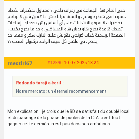
حتى العام هذا الجماعة في رفراف ياخي ؟ عمناول تحضيرات تضحك
خسرتنا في شطر موسم ، و السنة مزلنا مش فاهمين شي لا برنامج
تحضيرات لا نعرفو الانتدابات على أي أساس بش يتعملو ، إشاعات
تضحك قاعدة تخرج هاو بدران هاو المساكني و حد ما يخرج يكذب ،
الصفحة الرسمية خذات كونجي تقولش عليه البارك سكر و مفما حد
يخدم ، تي علاش كل صيف الواحد يركبولو العصب ؟؟
mestiri67
#12390
10-07-2025 13:24
Redondo taraji a écrit :
Notre mercato : un éternel recommencement
Mon explication… je crois que le BD se satisfait du doublé local
et du passage de la phase de poules de la CLA, c’est tout …
gagner cette dernière n’est pas dans ses ambitions