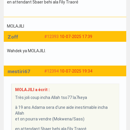
en attendant 5baer behi ala Fily Traoré
MOLAJILI
Zoff
#12393
10-07-2025 17:39
Wahdek ya MOLAJILI.
mestiri67
#12394
10-07-2025 19:34
MOLAJILI a écrit :
Très joli coup incha Allah tso77 la7keya
à 19 ans Adama sera d'une aide inestimable incha
Allah
et on pourra vendre (Mokwena/Sass)
en attendant 5baer behi ala Fily Traoré