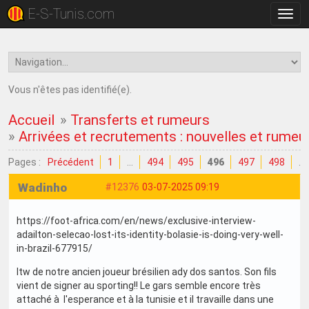
E-S-Tunis.com
Bascu
la
navig
Vous n'êtes pas identifié(e).
Accueil
»
Transferts et rumeurs
»
Arrivées et recrutements : nouvelles et rumeu
Pages :
Précédent
1
…
494
495
496
497
498
…
Wadinho
#12376
03-07-2025 09:19
https://foot-africa.com/en/news/exclusive-interview-
adailton-selecao-lost-its-identity-bolasie-is-doing-very-well-
in-brazil-677915/
Itw de notre ancien joueur brésilien ady dos santos. Son fils
vient de signer au sporting!! Le gars semble encore très
attaché à l'esperance et à la tunisie et il travaille dans une