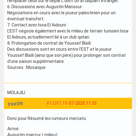
remplacer ceux sur le départ, dont un attaquant étranger.
6. Discussions avec Augustin Mansour :
Négociations en cours avec le joueur palestinien pour un
éventuel transfert.
7. Contact avec Issa El Aidouni :
L’EST négocie également avec le milieu de terrain tunisien Issa
El Aidouni, actuellement lié à un club qatari.
8. Prolongation de contrat de Youssef Blaïli :
Des discussions sont en cours entre l’EST et le joueur
Youssef Blaïli (ainsi que son père) pour prolonger son contrat
d'une saison supplémentaire.
Sources : Mosaïque
MOLAJILI
yaz09
#12397
11-07-2025 11:33
Donc pour Résumé les rumeurs mercato:
Arrivé :
Augustin manzur ( milieu)