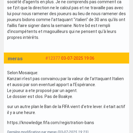
société d'agents en plus. Je ne comprends pas comment ca
se fzit que la direction ne le calcul pas et ne travaille pas avec
lui pour nous ramener des joueurs au lieu de nous ramener des
joueurs bidons comme l'attaquant "italien" de 30 ans qu'ils ont
faillis faire signer dans la semaine. Notre bd est rempli
d'incompétents et magouilleurs qui ne pensent qu'à leurs
propres intérêts.
meras
#12377
03-07-2025 19:06
Selon Mosaique:
Kanzari n’est pas convaincu par la valeur de l’attaquant Italien
et aussi par son eventuel apport a l’Espérance.
Le joueur a ete proposé par un agent.
Le dossier est clos. Pas de Boakye.
sur un autre plan le Ban de la FIFA vient d'etre lever. il etait actif
il y a une heure.
https://knowledge.fifa.com/registration-bans
Dernière modification par meras (03-07-2025 19:23)