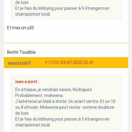
de luxe.
Et je fais du lobbying pour passer à 5 étrangers en
championnat local.
Et max un u20
Bechir Toualbia
mestiri67
#12380
03-07-2025 22:41
isen a écrit :
En attaque, je vendrais sasse, Rodriguez.
Probablement mokwena.
J’achèterai un bleili à droite. Un avant centre. Et un 10
ou 8 africain. Mokwena peut rester comme doublure
de luxe.
Et je fais du lobbying pour passer à 5 étrangers en
championnat local.