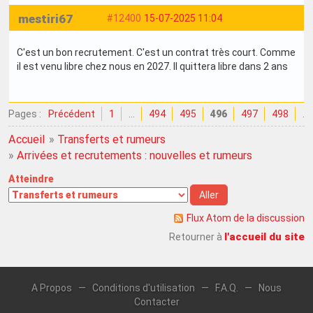
mestiri67
#12400
15-07-2025 11:04
C'est un bon recrutement. C'est un contrat très court. Comme
il est venu libre chez nous en 2027. Il quittera libre dans 2 ans
Pages :
Précédent
1
…
494
495
496
497
498
…
Accueil
»
Transferts et rumeurs
»
Arrivées et recrutements : nouvelles et rumeurs
Atteindre
Flux Atom de la discussion
l'accueil du site
Retourner à
A Propos
—
Conditions d'utilisation
—
F.A.Q.
—
Nous
Contacter