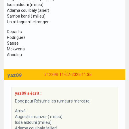
Issa aidouni (milieu)
Adama coulibaly (ailier)
Samba koné ( milieu)
Un attaquant etranger
Departs:
Rodriguez
Sasse
Mokwena
Ahoulou
yaz09
#12398
11-07-2025 11:35
yaz09 a écrit :
Donc pour Résumé les rumeurs mercato:
Arrivé :
Augustin manzur ( milieu)
Issa aidouni (milieu)
Adama coulibaly (ailier)