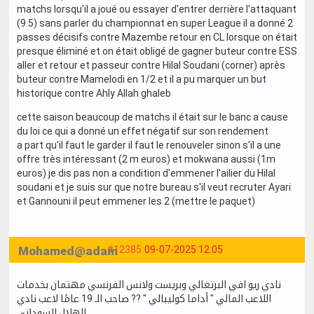
matchs lorsqu'il a joué ou essayer d'entrer derrière l'attaquant
(9.5) sans parler du championnat en super League il a donné 2
passes décisifs contre Mazembe retour en CL lorsque on était
presque éliminé et on était obligé de gagner buteur contre ESS
aller et retour et passeur contre Hilal Soudani (corner) après
buteur contre Mamelodi en 1/2 et il a pu marquer un but
historique contre Ahly Allah ghaleb
cette saison beaucoup de matchs il était sur le banc a cause
du loi ce qui a donné un effet négatif sur son rendement
a part qu'il faut le garder il faut le renouveler sinon s'il a une
offre très intéressant (2 m euros) et mokwana aussi (1m
euros) je dis pas non a condition d'emmener l'ailier du Hilal
soudani et je suis sur que notre bureau s'il veut recruter Ayari
et Gannouni il peut emmener les 2 (mettre le paquet)
Mohamed@adam
#12385
09-07-2025 12:05
نادي ريو افي البرتغالي وبريست ولانس الفرنسي مهتمان بخدمات
اللاعب المالي " أداما كوليبالي " ?? صاحب الـ 19 عامًا لاعب نادي
الهلال السوداني ..