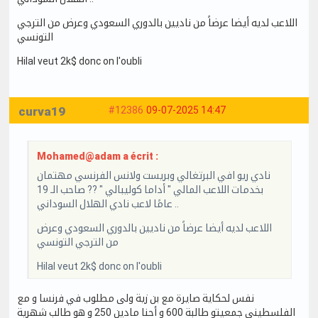
اللاعب لديه أيضا عرضاً من ناديين بالدوري السعودي وعرض من الترجي
التونسي
Hilal veut 2k$ donc on l'oubli
curva19
#12386
09-07-2025 14:47
Mohamed@adam a écrit :
نادي ريو افي البرتغالي وبريست ولانس الفرنسي مهتمان
بخدمات اللاعب المالي " أداما كوليبالي " ?? صاحب الـ 19
عامًا لاعب نادي الهلال السوداني ..
اللاعب لديه أيضا عرضاً من ناديين بالدوري السعودي وعرض
من الترجي التونسي
Hilal veut 2k$ donc on l'oubli
نفس لحكاية صايرة مع بن زية ولى مطلوب في فرنسا و مع
الفلسطيني جمعيتو طالبة 600 و أحنا مادين 250 و هو طالب شهرية