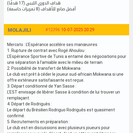
هداف الدوري الليبي (17 هدفًا)
أفضل صانع للأهداف (8 تمريرات حاسمة)
MOLAJILI
#12396
10-07-2025 20:29
Mercato : L’Espérance accélère ses manœuvres
1. Rupture de contrat avec Rogé Ahoulou :
L’Espérance Sportive de Tunis a entamé des négociations pour
une séparation à l’amiable avec le milieu de terrain.
2. Possibilité de transfert de Mokwana :
Le club est prêt à céder le joueur sud-africain Mokwana si une
offre extérieure satisfaisante est reçue.
3. Départ conditionné de Yan Sasse :
L’EST envisage de libérer Sasse à condition de lui trouver un
remplaçant.
4. Départ de Rodriguès :
Le départ du Brésilien Rodriguo Rodriguês est quasiment
confirmé.
5. Recrutements en préparation :
Le club est en discussions avec plusieurs joueurs pour