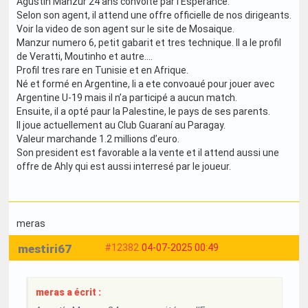
Agustín Manzur 24 ans convoité par l’Esperance.
Selon son agent, il attend une offre officielle de nos dirigeants.
Voir la video de son agent sur le site de Mosaique.
Manzur numero 6, petit gabarit et tres technique. Il a le profil
de Veratti, Moutinho et autre….
Profil tres rare en Tunisie et en Afrique.
Né et formé en Argentine, Ii a ete convoaué pour jouer avec
Argentine U-19 mais il n’a participé a aucun match.
Ensuite, il a opté paur la Palestine, le pays de ses parents.
Il joue actuellement au Club Guaraní au Paragay.
Valeur marchande 1.2 millions d’euro.
Son president est favorable a la vente et il attend aussi une
offre de Ahly qui est aussi interresé par le joueur.
meras
mestiri67
#12382
04-07-2025 00:49
meras a écrit :