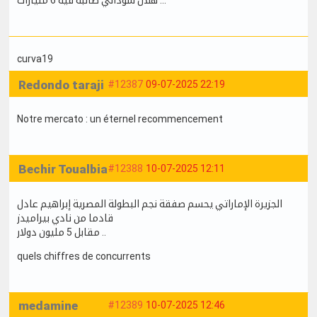
هلال سوداني طالبة فيه 6 مليارات ...
curva19
Redondo taraji
#12387
09-07-2025 22:19
Notre mercato : un éternel recommencement
Bechir Toualbia
#12388
10-07-2025 12:11
الجزيرة الإماراتي يحسم صفقة نجم البطولة المصرية إبراهيم عادل
قادما من نادي بيراميدز
مقابل 5 مليون دولار ..
quels chiffres de concurrents
medamine
#12389
10-07-2025 12:46