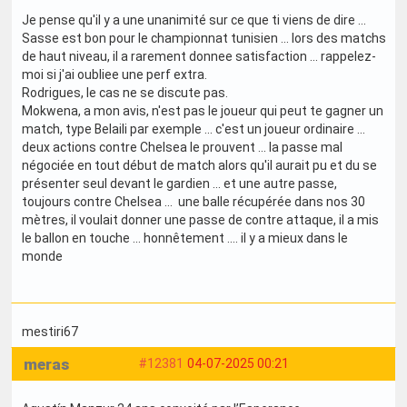
Je pense qu'il y a une unanimité sur ce que ti viens de dire ...
Sasse est bon pour le championnat tunisien ... lors des matchs
de haut niveau, il a rarement donnee satisfaction ... rappelez-
moi si j'ai oubliee une perf extra.
Rodrigues, le cas ne se discute pas.
Mokwena, a mon avis, n'est pas le joueur qui peut te gagner un
match, type Belaili par exemple ... c'est un joueur ordinaire ...
deux actions contre Chelsea le prouvent ... la passe mal
négociée en tout début de match alors qu'il aurait pu et du se
présenter seul devant le gardien ... et une autre passe,
toujours contre Chelsea ... une balle récupérée dans nos 30
mètres, il voulait donner une passe de contre attaque, il a mis
le ballon en touche ... honnêtement .... il y a mieux dans le
monde
mestiri67
meras
#12381
04-07-2025 00:21