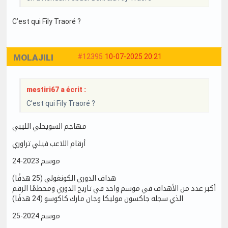
C’est qui Fily Traoré ?
MOLAJILI
#12395
10-07-2025 20:21
mestiri67 a écrit :
C’est qui Fily Traoré ?
مهاجم السويحلي الليبي
أرقام اللاعب فيلي تراوري
موسم 2023-24
هداف الدوري الكونغولي (25 هدفًا)
أكبر عدد من الأهداف في موسم واحد في تاريخ الدوري ومحطمًا الرقم
الذي سجله جاكسون موليكا وجان مارك كاكوسو (24 هدفًا)
موسم 2024-25