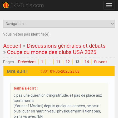
E-S-Tunis.com
Bascu
la
navig
Vous n'êtes pas identifié(e).
Accueil
»
Discussions générales et débats
»
Coupe du monde des clubs USA 2025
Pages :
Précédent
1
…
11
12
13
14
Suivant
MOLAJILI
#301
01-06-2025 23:08
balha a écrit :
c pas une question d'ingratitude, et pas de place aux
sentiments
[Youssef Msekni] depuis quelques années, ne peut
plus jouer en haut niveau, physiquement il tient pas,
on l'a vu avec l'EN