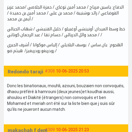
الدفاع: ياسين مرياح / محمد أمين توغاي / حمزة الجلاصي /محمد عزيز
القوضاعي / رائد بوشنيبة / محمد بن علي / محمد أمين بن حميدة /
أيمن بن محمد /
خط وسط الميدان: أونينشي أوغبيلو / خليل القنيشي / شهاب الجبالي
/ محمد وائل الدربالي / حسام تقا / عبد الرحمان كوناتي /
الهجوم: يان ساس / يوسف البلايلي / إلياس موكوانا / أشرف الجبري
/ رودريغو رودريغيز/ هيثم ضو
Redondo taraji
#308
10-06-2025 20:53
Donc les binationaux, mouhli, azouni, bouzaien non convoqués,
dhaou préféré à hamrouni (deux jeunes)et koudhai aussi,
ahoulou et Diakité (étrangers) non convoqués et ben
Mohamed et meriah ont été sur la liste bien que j suis sûr
qu'ils ne joueront aucun match.
makachah f dem
#309
10-06-2025 21:23