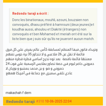
Redondo taraji a écrit :
Donc les binationaux, mouhli, azouni, bouzaien non
convoqués, dhaou préféré à hamrouni (deux jeunes)et
koudhai aussi, ahoulou et Diakité (étrangers) non
convoqués et ben Mohamed et meriah ont été sur la
liste bien que j suis sûr qu'ils ne joueront aucun match.
ونزيدك قانون فيفا المنظم لمسابقة كأس عالم يفرض علي كل فرق
قائمة لا تقل عن 26 ملاعبي و لا تتجاوز 35 برة حوس تفهم
معنتها قائمة ناقصة بعد توه تخرج اسامي قطرة قطرة منهم
حمروني حاضر ليوم في حصة تصاور بملابس الرسمية علي فوت 24
حمروني و ضو و ين محمد يمشيو و بوزيان لا
عادي تلقي سميري مع جماعة في أمريكا هعهع
makachah f dem
Redondo taraji
#310
10-06-2025 22:04