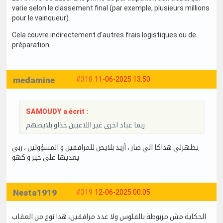
varie selon le classement final (par exemple, plusieurs millions
pour le vainqueur).
Cela couvre indirectement d'autres frais logistiques ou de
préparation.
medamine
#318
11-06-2025 13:50
SAMOUDY a écrit :
ربما عباد اخرى غير اللاعبين خذاو بلايصهم
يظهرلي هذاكا الي صار ، أزيد بلايص للمرافقين و المسؤولين ، ربي
يعديها على خير و كهو
Nesta1919
#319
12-06-2025 00:05
الحكاية مش مربوطة بالفلوس ولا عدد مرافقين، هذا نوع من العقاب