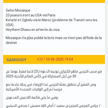
Selon Mosaique :
23 joueurs iront au USA via Paris
Konaté et Ogbelu via le Maroc (probleme de Transit vers les
USA)
Heythem Dhaou en attente du visa
Mosaique n’a p[as publié la liste mais ce n’est pas difficile de la
deviner.
SAMOUDY
#307
10-06-2025 19:54
قرر مدرب الترجي ماهر الكنزاري توجيه الدعوة لـ23 لاعبا فقط عوضا عن
30 من أجل المشاركة في كأس العالم للأندية 2025
ومن المقرر أن تنطلق بعثة الترجي غدا الإربعاء في رحلة عادية نحو
فرنسا ثم إلى الولايات المتحدة الأمريكية
وفي ما يلي قائمة اللاعبين المدعوين:
حراس المرمى:البشير بن سعيد / أمان الله مميش / صدقي الدبشي /