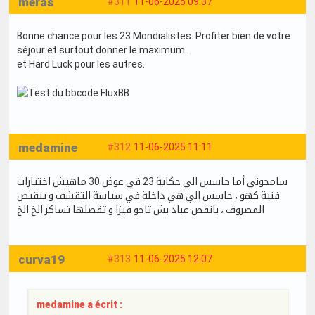
meras
#311
11-06-2025 09:37
Bonne chance pour les 23 Mondialistes. Profiter bien de votre
séjour et surtout donner le maximum.
et Hard Luck pour les autres.
medamine
#312
11-06-2025 11:11
سامحوني أما حاسس الي حكاية 23 في عوض 30 ماهيش اختيارات
فنية كهو ، حاسس الي هي داخلة في سياسة التقشف و تنقيص
المصروف ، بانقص عباد بش تاخو فيزا و تقصلها تساكر الخ الخ
curva19
#313
11-06-2025 12:07
medamine a écrit :