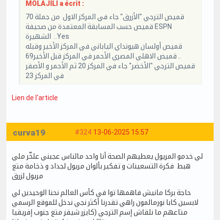
MOLAJILI a écrit :
قميص الترجي "الأزرق" جاء في المركز الاول من جملة 70
قميص حسب المسابقة المعتمدة من صحيفة ESPN
الشهيرة ..Yes
قميص أولسان هيونداي الياباني في المركز الأخير وقبله
قميص الاهلي المصري الأحمر في المركز قبل الأخير69 ..
قميص الترجي "الأخضر" جاء في المركز 20 ثم الأحمر و الأصفر
في المركز 23
Lien de l'article
curva19
#324
13-06-2025 15:57
لي خدمو المريول يعطيهم الصحة أنا واحد مالناس عجبني علخّر ملي
هبط فكرة التسعينات و تفكير بألوان مريول لجداد و ذخامة متع
مريول لزرق
حاجة بركا مانيش فاهمها توا في كأس العالم نحنا الوحيدين لي
لابسين كابا نورمالمون راهي تقدرنا أكثر نجي ندخل للموقع الرسمي
متاعهم ما نلقاش إسم الترجي (كايزر شيفز متع جنوب إفريقيا