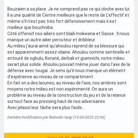
Bouzaien a sa place. Je ne comprend pas ce qui cloche avec lui.
Il a une qualité de Centre meilleure que le reste de L'effectif et
même s'il n'est pas très fort défensivement mais il est
meilleur que bouchniba.
Côté offensif nos ailiers sont blaili mokwena et Sasse . Il nous
manque un autre ailier percuteur et dribbleur.
Au milieu j'aurai aimé qu'ahoulou reprend de sa blessure qui
est apparemment assez vilaine. Ahoulou comme sentinelle et
entouré de ogbulu, Konaté, derbali et guennichi, notre milieu
serait plus solide. Ahoulou pouvait même jouer dans l'axe de la
défense avec tougai. Je sens qu'il nous manque un élément
d'expérience au niveau de ce compartiment .
En fait on a des lacunes, au niveau de l'axe, nos arrières sont
moyens notre milieu est non expérimenté. On aura un
problème au niveau de la construction du jeu et de la relance
surtout face au pressing haut de nos adversaires.
Avec jelassi leur tâche sera plus facile...
Dernière modification par Redondo taraji (10-06-2025 22:06)