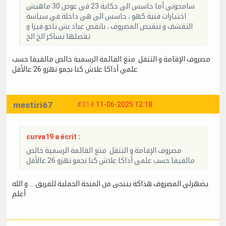
سامحوني أما حاسس الي حكاية 23 في عوض 30 ماهيش
اختيارات فنية كهو ، حاسس الي هي داخلة في سياسة
التقشف و تنقيص المصروف ، بانقص عباد بش تاخو فيزا و
تقصلها تساكر الخ الخ
مصروف الإقامة و التنقل متع القائمة الرسمية خالص مالفيفا حسب
علمي أذاكا علاش كنا نجمو نهزو 26 عالأقل
mestiri67
#314
11-06-2025 12:18
curva19 a écrit :
مصروف الإقامة و التنقل متع القائمة الرسمية خالص
مالفيفا حسب علمي أذاكا علاش كنا نجمو نهزو 26 عالأقل
يضهرلي المصروف هذاكة يتنحى من المنحة الجملية للفريق … و الله
أعلم