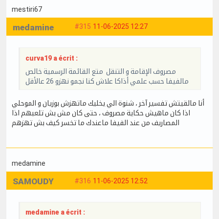
mestiri67
medamine
#315
11-06-2025 12:27
curva19 a écrit :
مصروف الإقامة و التنقل متع القائمة الرسمية خالص
مالفيفا حسب علمي أذاكا علاش كنا نجمو نهزو 26 عالأقل
أنا مالقيتش تفسير آخر ، شنوة الي يخليك ماتهزش بوزيان و الموحلي
اذا كان ماهيش حكاية مصروف ، حتى كان مش بش تلعبهم اذا
المصاريف من عند الفيفا ماعندك ما تخسر كيف بش تهزهم
medamine
SAMOUDY
#316
11-06-2025 12:52
medamine a écrit :