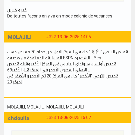
خير و خيرين ...
De toutes façons on y va en mode colonie de vacances
MOLAJILI
#322
13-06-2025 14:05
قميص الترجي "الأزرق" جاء في المركز الاول من جملة 70 قميص حسب
المسابقة المعتمدة من صحيفة ESPN الشهيرة ..Yes
قميص أولسان هيونداي الياباني في المركز الأخير وقبله قميص
الاهلي المصري الأحمر في المركز قبل الأخير69 ..
قميص الترجي "الأخضر" جاء في المركز 20 ثم الأحمر و الأصفر في
المركز 23
MOLAJILI
, MOLAJILI
, MOLAJILI
, MOLAJILI
chdoulla
#323
13-06-2025 15:07