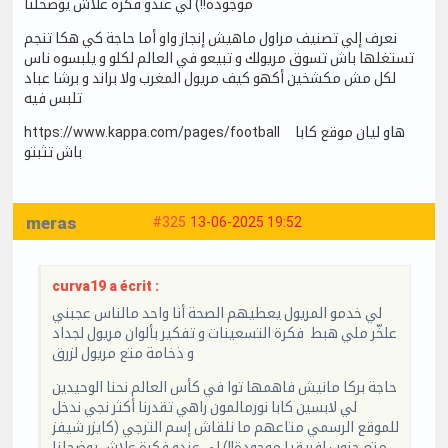
موجودة!!) لي عندو فكرة علاش يوضحلنا
نعرف إلي تصنيف مراول ماهيش إنجاز واو أما حاجة كي هكا تنجم
تستغلها باش تسوق مريولك و تبيعو في العالم لكلو و يلبسوه ناس
لكل مش مكشخين أكهو كيف مريول المغرب ولا براند و برشا عباد
تلبس فيه
https://www.kappa.com/pages/football هاو ليان موقع كابا
باش تثبتو
meras
#325
13-06-2025 19:52
curva19 a écrit :
لي خدمو المريول يعطيهم الصحة أنا واحد مالناس عجبني
علخّر ملي هبط فكرة التسعينات و تفكير بألوان مريول لجداد
و ذخامة متع مريول لزرق
حاجة بركا مانيش فاهمها توا في كأس العالم نحنا الوحيدين
لي لابسين كابا نورمالمون راهي تقدرنا أكثر نجي ندخل
للموقع الرسمي متاعهم ما نلقاش إسم الترجي (كايزر شيفز
متع جنوب إفريقيا موجودة!!) لي عندو فكرة علاش يوضحلنا