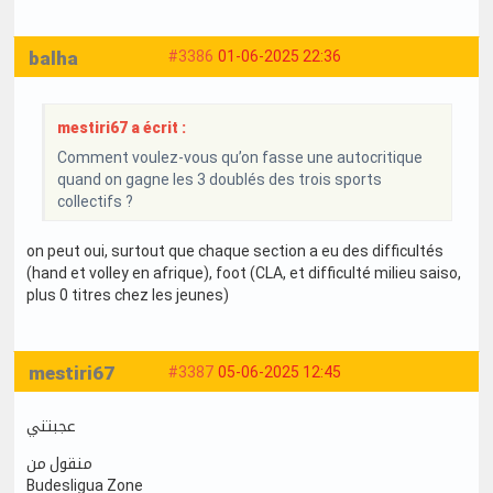
balha
#3386
01-06-2025 22:36
mestiri67 a écrit :
Comment voulez-vous qu’on fasse une autocritique
quand on gagne les 3 doublés des trois sports
collectifs ?
on peut oui, surtout que chaque section a eu des difficultés
(hand et volley en afrique), foot (CLA, et difficulté milieu saiso,
plus 0 titres chez les jeunes)
mestiri67
#3387
05-06-2025 12:45
عجبتني
منقول من
Budesligua Zone