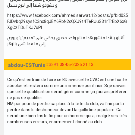
و يشوفو شنيا إلي لازم يتبدل
https://www.facebook.com/ahmed.sarwat.12/posts/pfbid025
FJDvbq29sysfC3nx8qJEY6RbN2cQXJ9t4TeRUuS31rTrEbX6xG
XgCzTDuTKJ7uPl
أقراو بلڨدا منشور هذا متاع واحد مصري يحكي على تقديم زيزو يوري
إلي ما فما شي بالزهر
abdou-ESTunis
#3391
08-06-2025 21:13
Ce qu'est entrain de faire ce BD avec cette CWC est une honte
absolue et restera comme un immense point noir. Si je savais
que cette qualification serait gérer comme ça j'aurais préférer
ne pas se qualifier.
HM par peur de perdre sa place à la tete du club, va finir par la
perdre dans le deshonneur devant la guillotine populaire. Ca
serait une bien triste fin pour un homme qui a, malgré ses très
nombreuses erreurs, enormement donné au club.