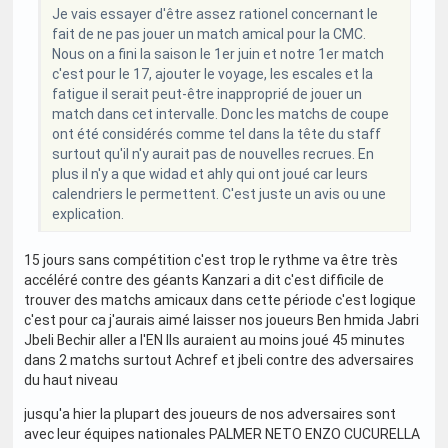
Je vais essayer d'être assez rationel concernant le
fait de ne pas jouer un match amical pour la CMC.
Nous on a fini la saison le 1er juin et notre 1er match
c'est pour le 17, ajouter le voyage, les escales et la
fatigue il serait peut-être inapproprié de jouer un
match dans cet intervalle. Donc les matchs de coupe
ont été considérés comme tel dans la tête du staff
surtout qu'il n'y aurait pas de nouvelles recrues. En
plus il n'y a que widad et ahly qui ont joué car leurs
calendriers le permettent. C'est juste un avis ou une
explication.
15 jours sans compétition c'est trop le rythme va être très
accéléré contre des géants Kanzari a dit c'est difficile de
trouver des matchs amicaux dans cette période c'est logique
c'est pour ca j'aurais aimé laisser nos joueurs Ben hmida Jabri
Jbeli Bechir aller a l'EN Ils auraient au moins joué 45 minutes
dans 2 matchs surtout Achref et jbeli contre des adversaires
du haut niveau
jusqu'a hier la plupart des joueurs de nos adversaires sont
avec leur équipes nationales PALMER NETO ENZO CUCURELLA