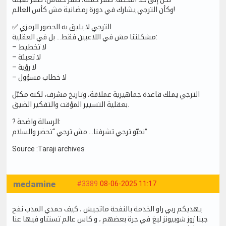
وكأن الترجي يشارك في دورة رمضانية مش كأس العالم!
✅ الترجي لا يليق به الحضور الرمزي
مشكلتنا مش في اللاعبين فقط… بل في العقلية:
– لا تخطيط
– لا تعبئة
– لا رؤية
– لا خطاب مسؤول
الترجي يملك قاعدة جماهيرية عملاقة، وتاريخ مشرف، لكنه مكبّل
بعقلية التسيير المؤقت والتفكير الضيق.
? الرسالة واضحة:
نحبّو ترجي تشرفنا… مش ترجي “تحضر والسلام”
Source :Taraji archives
medamine
#3389
08-06-2025 11:17
يهديكم ربي راو الخدمة بالنفحة ماتجيش ، كيف حمدي المدب نفح
جبنا زوز شوبيونز ليغ في جرة بعضهم ، و كاس عالم تستناو فيها عنا