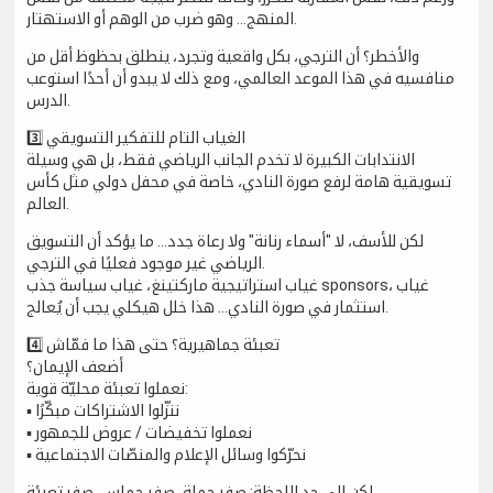
المنهج… وهو ضرب من الوهم أو الاستهتار.
والأخطر؟ أن الترجي، بكل واقعية وتجرد، ينطلق بحظوظ أقل من
منافسيه في هذا الموعد العالمي، ومع ذلك لا يبدو أن أحدًا استوعب
الدرس.
3️⃣ الغياب التام للتفكير التسويقي
الانتدابات الكبيرة لا تخدم الجانب الرياضي فقط، بل هي وسيلة
تسويقية هامة لرفع صورة النادي، خاصة في محفل دولي مثل كأس
العالم.
لكن للأسف، لا "أسماء رنانة" ولا رعاة جدد… ما يؤكد أن التسويق
الرياضي غير موجود فعليًا في الترجي.
غياب استراتيجية ماركتينغ، غياب سياسة جذب sponsors، غياب
استثمار في صورة النادي… هذا خلل هيكلي يجب أن يُعالج.
4️⃣ تعبئة جماهيرية؟ حتى هذا ما فمّاش
أضعف الإيمان؟
نعملوا تعبئة محليّة قوية:
▪️ ننزّلوا الاشتراكات مبكّرًا
▪️ نعملوا تخفيضات / عروض للجمهور
▪️ نحرّكوا وسائل الإعلام والمنصّات الاجتماعية
لكن إلى حد اللحظة: صفر حملة، صفر حماس، صفر تعبئة