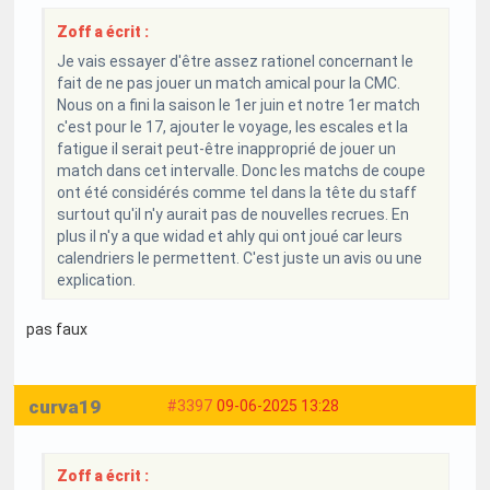
Zoff a écrit :
Je vais essayer d'être assez rationel concernant le
fait de ne pas jouer un match amical pour la CMC.
Nous on a fini la saison le 1er juin et notre 1er match
c'est pour le 17, ajouter le voyage, les escales et la
fatigue il serait peut-être inapproprié de jouer un
match dans cet intervalle. Donc les matchs de coupe
ont été considérés comme tel dans la tête du staff
surtout qu'il n'y aurait pas de nouvelles recrues. En
plus il n'y a que widad et ahly qui ont joué car leurs
calendriers le permettent. C'est juste un avis ou une
explication.
pas faux
curva19
#3397
09-06-2025 13:28
Zoff a écrit :