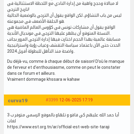
لا مبالاة وحجج واهية من إدارة النادي مع اللحظة الاستثنائية في
تاريخ الترجي!
ليس من باب التشاؤم، لكن الواقع يقول أن الترجي بالوضعية الحالية
هو الحلقة الأضعف في مجموعته.
الواقع يقول أن مشاركات تونس في كؤوس العالم الماضية هي
النسخة المتوقع أن يظهر عليها الترجي في مونديال الأندية..
مسابقة عالمية بهذا الحجم اختارت فيها إدارة الترجي المرور بجانب
الحدث حتى الآن باعتماد سياسة التقشف وغياب رؤية واستراتيجية
واضحة منذ التأهل للبطولة أفريل 2024..
Du déjà-vu, comme à chaque début de saison! D’où le manque
de ferveur et d’enthousiasme, comme on peut le constater
dans ce forum et ailleurs.
Vraiment dommage khssara w kahaw
curva19
#3399
12-06-2025 17:19
أيا حمد الله عليهم كي فاقو و تلهاو بالموقع الرسمي متوفر ب 3
لغات
https://www.est.org.tn/ar/official-est-web-site-taraji