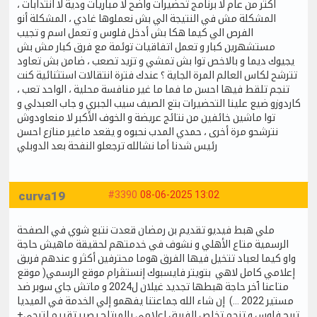
اكثر من عام لا برنامج تحضيرات واضح لا مباريات ودية لا انتدابات ،
المشكلة مش في النتيجة الي بش نعملوها غادي ، المشكلة أنو
الفرص الي كيما هكا بش أدخل فلوس و تعمل اسم و تجيب
مستشهرين كبار و تعمل اتفاقيات توئمة مع فرق كبار مش بش
يجيوك ديما و بالاخص توا بش تمشي و تزيد تصعب ، ضامن بش تعاود
تترشح لكاس العالم المرة الجاية ؟ عندك فترة انتقالات استثنائية كنت
تنجم تلقط فيها احسن ما فما ما غير منافسة محلية ، الواحد تعب ،
كاردوزو ضيع علينا التحضيرات بتع الصيف سيب الجبري و جاب العبدلي و
توا ماشين خائفين من نتائج عريضة و الخوف الأكبر لا منعاودوش
نترشحو مرة أخرى ، حمدي المدب نحبوه و يقعد ماغير منازع احسن
رئيس شدنا أما نشالله ترجعلو النفحة بعد الدوبلي
curva19
#3390
08-06-2025 13:02
ملي هبط فيديو تقديم بن رمضان قعدت نتبع شوي في الصفحة
الرسمية متاع الأهلي و نشوف في خدمتهم لحقيقة ماهيش حاجة
واو كيما لعباد تتخيل فيها الفرق هوما محترفين أكثر و عندهم فريق
إعلامي كامل لاهي بتويتر فايسبوك إنستڨرام موقع الرسمي( موقع
متاعنا ٱخر حاجة هبطها تجديد غيلان ل2024 و ماتش جاي سوبر ضد
مستير 2022 ...) إن شاء الله جماعتنا يفهمو إلي الخدمة في الميديا
تربح فلوس و تنجم تخلص الفريق إعلامي بالمرتاح يصير تقييم لترجي+