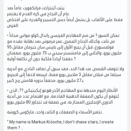
يثبت آينتراخت فرانكفورت عاماً بعد
عام أن النجاح في كرة القدم لا يقتصر
فقط على الألقاب، بل يشمل أيضاً حسن التسيير والقدرة على اقتناص
الفرص.
• تمكن النسور ? من ضم المهاجم الفرنسي راندال كولو مواني مجاناً
من نانت، وكذلك الجناح المصري عمر مرموش بعد نهاية عقده مع
فولفسبورغ، قبل أن يبيع الأول إلى باريس سان جيرمان مقابل 95
مليون يورو، والثاني إلى مامشستر سيتي ب 75 مليون يورو. صفقتان
حققتا أرباحاً فلكية دون أي تكلفة أولية ?
ولا تتوقف القصص عند هذا الحد، فقد سبق أن تعاقد النادي مع أندريه
سيلفا من ميلان مقابل 3 ملايين يورو فقط، ليبيعه لاحقاً إلى لايبزيغ
بـ27 مليون يورو، محققاً بدوره هامش ربح كبير.
• الأنظار اليوم متجهة نحو المهاجم الآخر هوغو إيكيتيكي ??، الذي
يُتوقع أن يكون الصفقة الذهبية القادمة، مع اهتمام عدد من أندية
الدوري الإنجليزي الممتاز به، في صفقة قد تتجاوز 80 مليون يورو.
تتغير الأسماء و الصفقات و الثابت واحد، ماركوس كروشه ..
" My name is Markus Krösche, I don't chase stars, I create
them ? ..