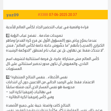
yaz09
#3388
07-06-2025 20:37
قراءة واقعية في غياب التحضير الجاد لكأس العالم للأندية
1️⃣ تصريحات صادمة… تفضح غياب الرؤية
عندما يصرّح رياض بنور (المسؤول الأول عن فرع كرة القدم) وماهر
الكنزاري (المدرب) بأنهم "ما حضّروش حاجة خاصة لكأس العالم"، فنحن
لا نتحدّث فقط عن تهاون، بل عن غياب تام لمنطق "الحوكمة الرشيدة".
كأس العالم مش مشاركة عابرة، بل فرصة استثنائية لتشريف اسم
النادي، والمفروض أن تكون محور تحضير استثنائي على كل
المستويات.
2️⃣ نفس الأخطاء... بنفس النتائج المنتظرة؟
الاعتماد فقط على الرصيد الحالي من اللاعبين دون أي انتدابات
مدروسة هو نفس المسار الذي أثبت فشله سابقًا:
– في نهائيات إفريقيا لكرة اليد
– وفي كأس إفريقيا لكرة الطائرة
النتائج كانت واضحة: خيبة على جميع الأصعدة.
ورغم ذلك، نفس المقاربة تتكرّر، وكأننا ننتظر نتيجة مختلفة من نفس