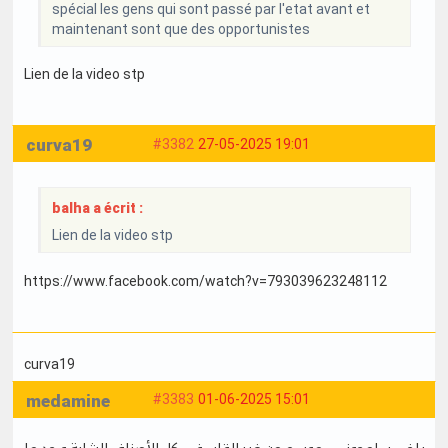
spécial les gens qui sont passé par l'etat avant et
maintenant sont que des opportunistes
Lien de la video stp
curva19
#3382
27-05-2025 19:01
balha a écrit :
Lien de la video stp
https://www.facebook.com/watch?v=793039623248112
curva19
medamine
#3383
01-06-2025 15:01