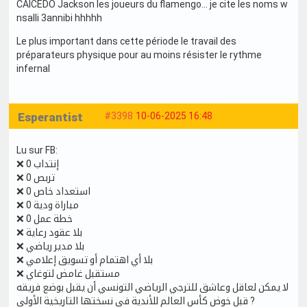
CAICEDO Jackson les joueurs du flamengo... je cite les noms w
nsalli 3annibi hhhhh
Le plus important dans cette période le travail des
préparateurs physique pour au moins résister le rythme
infernal
Esperantist
#3398
10-06-2025 16:48
Lu sur FB:
❌ 0 إنتداب
❌ 0 تربص
❌ 0 استعداد خاص
❌ 0 مباراة ودية
❌ 0 خطة عمل
❌ بلا عقود رعاية
❌ بلا مدير رياضي
❌ بلا أي اهتمام أو تسويق إعلامي
❌ مستقبل غامض لتوغاي
لا يمكن لعاقل وعاشق للترجي الرياضي التونسي أن يقبل بوضع فريقه
قبل خوض كأس العالم للأندية في نسختها التاريخية الأولى ?