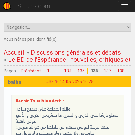
E-S-Tunis.com
Bascu
la
navig
Vous n'êtes pas identifié(e).
Accueil
»
Discussions générales et débats
»
Le BD de l'Espérance : nouvelles, critiques et
Pages :
Précédent
1
…
134
135
136
137
138
…
balha
#3376
14-05-2025 10:25
Bechir Toualbia a écrit :
والله الجماعة على صفيح ساخن
عملو بارشا على الدربي و الجبري ما حبش.من الدربي و الأمور
موش باهية
علها فرصة لتونس نفهم من خلالها من هو شامبرس؟
جاسوس ولا مهبول ولا مستثمر و لا فاعل خير