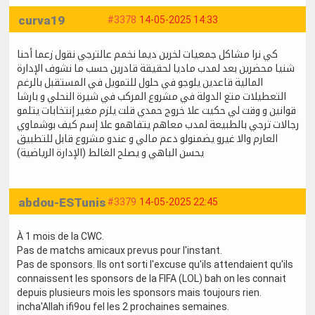
curva19
#3378
14-05-2025 14:33
كي نرا مشاكل جمعيات لخرين ديما نخمم عالترجي نقول زعما أحنا
شنيا محضرين بعد لمدب ماديا لحقيقة قادرين حسب ما نشوف الإدارة
المالية قاعدين يلوجو في حلول للتمويل في المستقبل بالرغم
التعطيلات متع الدولة في مشروع المركب في شيرة النحلي و بارشا
قوانين و وقت لي حكيت علا خروج حمدي قلت يلزم مغير إنتخابات يتلمو
رجالات ترجي بالطبيعة لمدب معاهم يتفاهمو علا إسم كيف بوشماوي
العارم والا غيرو يضمنولو دعم مالي و عندو مشروع قابل للتطبيق
يحسن الباهي و يصلح الغالط (الإدارة الرياضية)
abdou-ESTunis
#3379
14-05-2025 22:45
À 1 mois de la CWC.
Pas de matchs amicaux prevus pour l'instant.
Pas de sponsors. Ils ont sorti l'excuse qu'ils attendaient qu'ils
connaissent les sponsors de la FIFA (LOL) bah on les connait
depuis plusieurs mois les sponsors mais toujours rien.
incha'Allah ifi9ou fel les 2 prochaines semaines.