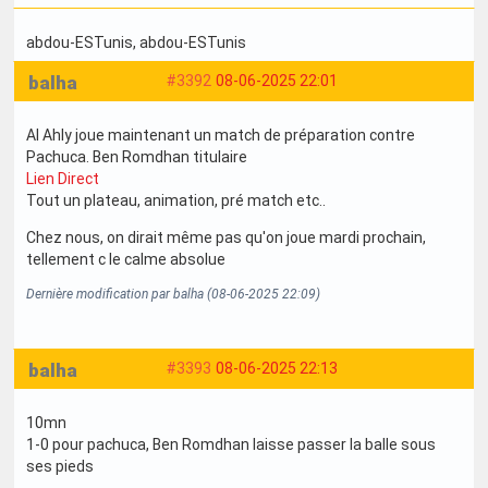
abdou-ESTunis
, abdou-ESTunis
balha
#3392
08-06-2025 22:01
Al Ahly joue maintenant un match de préparation contre
Pachuca. Ben Romdhan titulaire
Lien Direct
Tout un plateau, animation, pré match etc..
Chez nous, on dirait même pas qu'on joue mardi prochain,
tellement c le calme absolue
Dernière modification par balha (08-06-2025 22:09)
balha
#3393
08-06-2025 22:13
10mn
1-0 pour pachuca, Ben Romdhan laisse passer la balle sous
ses pieds