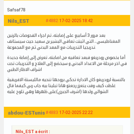
Safsaf78
Nils_EST
#4882
17-02-2025 18:42
بعد مرور 3 أسابيع على إصابته، تم اجراء الفحوصات بالرنين
المغناطيسي ، التي اثبتت تعافي البشير بن سعيد حيث سيستانف
تدريجيا التدريبات مع المعد البدني ثم مع المجموعة.
أما بخصوص رودريغو فبعد تعافيه من اصابته، تعرض إلى إصابة جديدة
في اخر مرحلة من الاعداد البدني و سيخضع إلى العلاج و التدريبات تحت
اشراف الاطار الطبي
بالنسبة لرودريغو كان الادارة تحكي بروحها تنحيه مالليستة الافريقية
غلطت كيف وقت يتعزز رجعتو هانا تبلينا بيه جاب ربي كيفما قال
الشوالي ولدها (اشرف الجبري)على ظهرها وهي تلوح عليه
abdou-ESTunis
#4883
17-02-2025 22:22
Nils_EST a écrit :