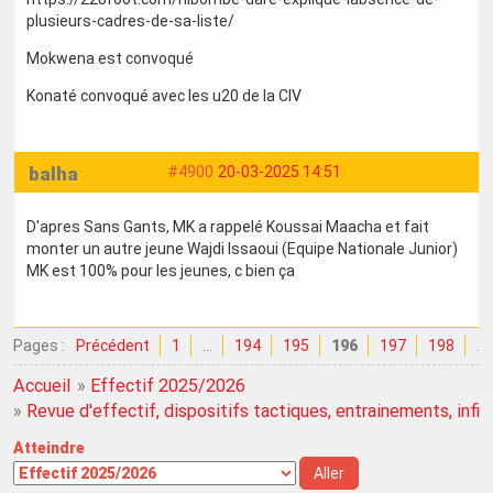
plusieurs-cadres-de-sa-liste/
Mokwena est convoqué
Konaté convoqué avec les u20 de la CIV
balha
#4900
20-03-2025 14:51
D'apres Sans Gants, MK a rappelé Koussai Maacha et fait
monter un autre jeune Wajdi Issaoui (Equipe Nationale Junior)
MK est 100% pour les jeunes, c bien ça
Pages :
Précédent
1
…
194
195
196
197
198
…
Accueil
»
Effectif 2025/2026
»
Revue d'effectif, dispositifs tactiques, entrainements, infirme
Atteindre