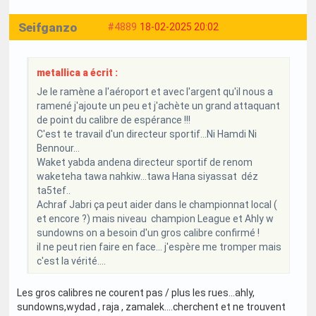
Seifganzo
#4889
18-02-2025 20:02
metallica a écrit :
Je le ramène a l'aéroport et avec l'argent qu'il nous a
ramené j'ajoute un peu et j'achète un grand attaquant
de point du calibre de espérance !!!
C'est te travail d'un directeur sportif...Ni Hamdi Ni
Bennour...
Waket yabda andena directeur sportif de renom
waketeha tawa nahkiw...tawa Hana siyassat déz
ta5tef..
Achraf Jabri ça peut aider dans le championnat local (
et encore ?) mais niveau champion League et Ahly w
sundowns on a besoin d'un gros calibre confirmé !
il ne peut rien faire en face... j'espère me tromper mais
c'est la vérité....
Les gros calibres ne courent pas / plus les rues...ahly,
sundowns,wydad , raja , zamalek....cherchent et ne trouvent