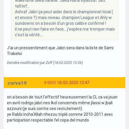
waketeha tawa nahkiw...tawa Hana siyassat déz
ta5tef..
Achraf Jabri ça peut aider dans le championnat local (
et encore ?) mais niveau champion League et Ahly w
sundowns on a besoin d'un gros calibre confirmé !
il ne peut rien faire en face... j'espère me tromper mais
c'est la vérité....
J'ai un pressentiment que Jabri sera dans la liste de Sami
Trabelsi
Dernière modification par Zoff (18-02-2025 13:36)
curva19
#4888
18-02-2025 13:47
on a besoin de tout l'effectif heureusement la CL ca va jouer
en avril rodrigo jabri nes lkol concernés même jlassi w jbali
azzouni (je suis contre ces recrutement)
ye Rabbi incha'Allah nhezou triplé comme 2010-2011 avec
participation respectable fel copa del mundo