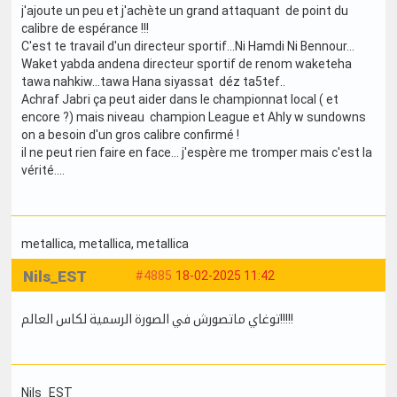
j'ajoute un peu et j'achète un grand attaquant de point du
calibre de espérance !!!
C'est te travail d'un directeur sportif...Ni Hamdi Ni Bennour...
Waket yabda andena directeur sportif de renom waketeha
tawa nahkiw...tawa Hana siyassat déz ta5tef..
Achraf Jabri ça peut aider dans le championnat local ( et
encore ?) mais niveau champion League et Ahly w sundowns
on a besoin d'un gros calibre confirmé !
il ne peut rien faire en face... j'espère me tromper mais c'est la
vérité....
metallica
, metallica
, metallica
Nils_EST
#4885
18-02-2025 11:42
توغاي ماتصورش في الصورة الرسمية لكاس العالم!!!!!
Nils_EST