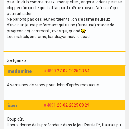
pas. Un club comme metz , montpellier , angers ,lorient peut te
chipper n’importe quel attaquant même moyen "africain" qui
pourrait aider.
Ne parlons pas des jeunes talents...on s’estime heureux
d’avoir un jeune performant qui a une (fameuse) marge de
progression( comment , avec qui, quand
..).
Les malitoli, eneramo, kandia,yannick...c dead.
Seifganzo
medamine
#4890
27-02-2025 23:54
4 semaines de repos pour Jebri d'après mosaïque
isen
#4891
28-02-2025 09:29
Coup dûr.
Il nous donne de la profondeur dans le jeu. Partie l’*, il aurait pu