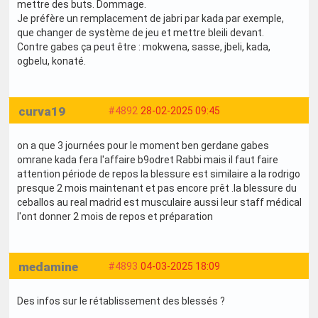
mettre des buts. Dommage.
Je préfère un remplacement de jabri par kada par exemple,
que changer de système de jeu et mettre bleili devant.
Contre gabes ça peut être : mokwena, sasse, jbeli, kada,
ogbelu, konaté.
curva19
#4892
28-02-2025 09:45
on a que 3 journées pour le moment ben gerdane gabes
omrane kada fera l'affaire b9odret Rabbi mais il faut faire
attention période de repos la blessure est similaire a la rodrigo
presque 2 mois maintenant et pas encore prêt .la blessure du
ceballos au real madrid est musculaire aussi leur staff médical
l'ont donner 2 mois de repos et préparation
medamine
#4893
04-03-2025 18:09
Des infos sur le rétablissement des blessés ?