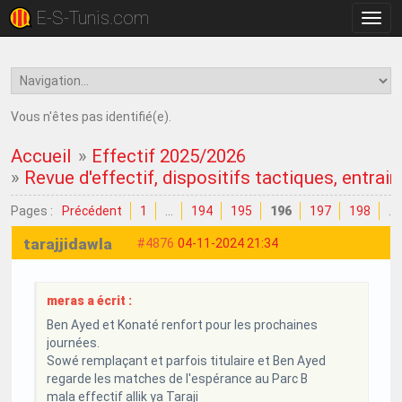
E-S-Tunis.com
Bascu
la
navig
Vous n'êtes pas identifié(e).
Accueil
»
Effectif 2025/2026
»
Revue d'effectif, dispositifs tactiques, entrain
Pages :
Précédent
1
…
194
195
196
197
198
…
tarajjidawla
#4876
04-11-2024 21:34
meras a écrit :
Ben Ayed et Konaté renfort pour les prochaines
journées.
Sowé remplaçant et parfois titulaire et Ben Ayed
regarde les matches de l'espérance au Parc B
mala effectif allik ya Taraji