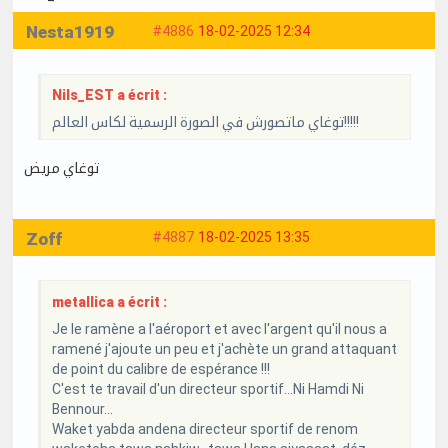
Nesta1919
#4886
18-02-2025 12:34
Nils_EST a écrit :
توغاي ماتصورش في الصورة الرسمية لكاس العالم!!!!!
توغاي مريض
Zoff
#4887
18-02-2025 13:35
metallica a écrit :
Je le ramène a l'aéroport et avec l'argent qu'il nous a
ramené j'ajoute un peu et j'achète un grand attaquant
de point du calibre de espérance !!!
C'est te travail d'un directeur sportif...Ni Hamdi Ni
Bennour...
Waket yabda andena directeur sportif de renom