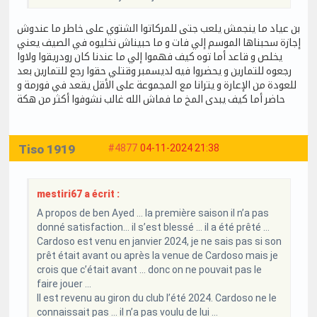
بن عياد ما ينجمش يلعب جتى للمركاتوا الشتوي على خاطر ما عندوش
إجازة سحبناها الموسم إلي فات و ما حبيناش نخليوه في الصيف يعني
يخلص و قاعد أما توه كيف فهموا إلي ما عندنا كان رودريقوا ولاوا
رجعوه للتمارين و يحضروا فيه لديسمبر وقتلي حقوا رجع للتمارين بعد
للعودة من الإعارة و يترانا مع المجموعة على الأقل يقعد في فورمة و
حاضر أما كيف يبدى المخ ما فماش الله غالب نشوفوا أكثر من هكة
Tiso 1919
#4877
04-11-2024 21:38
mestiri67 a écrit :
A propos de ben Ayed … la première saison il n’a pas
donné satisfaction… il s’est blessé … il a été prêté …
Cardoso est venu en janvier 2024, je ne sais pas si son
prêt était avant ou après la venue de Cardoso mais je
crois que c’était avant … donc on ne pouvait pas le
faire jouer …
Il est revenu au giron du club l’été 2024. Cardoso ne le
connaissait pas … il n’a pas voulu de lui …