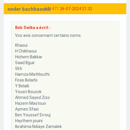
neder bachbaoueb
#11471
26-07-2024 21:32
Beb Swika a écrit :
Vos avis concernant certains noms:
Khaoui
H Chikhaoui
Hichem Bakkar
Saad Bguir
Sliti
Hamza Mathlouthi
Firas Belarbi
Y Belaili
Yousri Bouzok
Ahmed Sayed Zizo
Hazem Mastouri
Aymen Sfaxi
Ben Youssef Errouj
Haythem jouini
Ibrahima Ndiaye Zamalek