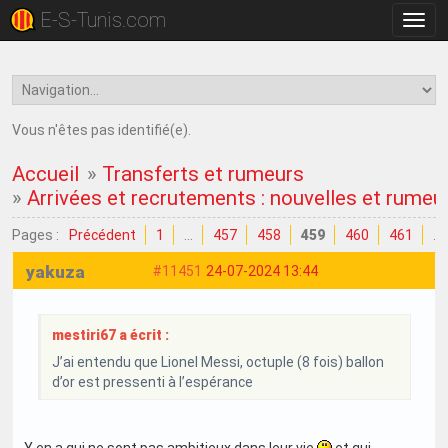
E-S-Tunis.com
Bascu
la
navig
Vous n'êtes pas identifié(e).
Accueil
»
Transferts et rumeurs
»
Arrivées et recrutements : nouvelles et rumeu
Pages :
Précédent
1
…
457
458
459
460
461
…
yakuza
#11451
24-07-2024 13:44
mestiri67 a écrit :
J’ai entendu que Lionel Messi, octuple (8 fois) ballon
d’or est pressenti à l’espérance
Y en a qui ne sont pas ambitieux dans leur vie
et qui