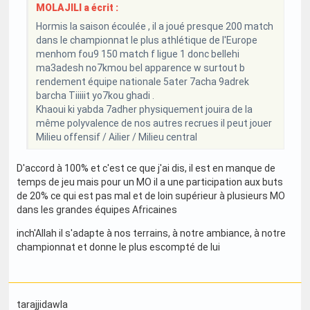
MOLAJILI a écrit :
Hormis la saison écoulée , il a joué presque 200 match
dans le championnat le plus athlétique de l'Europe
menhom fou9 150 match f ligue 1 donc bellehi
ma3adesh no7kmou bel apparence w surtout b
rendement équipe nationale 5ater 7acha 9adrek
barcha Tiiiiit yo7kou ghadi .
Khaoui ki yabda 7adher physiquement jouira de la
même polyvalence de nos autres recrues il peut jouer
Milieu offensif / Ailier / Milieu central
D'accord à 100% et c'est ce que j'ai dis, il est en manque de
temps de jeu mais pour un MO il a une participation aux buts
de 20% ce qui est pas mal et de loin supérieur à plusieurs MO
dans les grandes équipes Africaines
inch'Allah il s'adapte à nos terrains, à notre ambiance, à notre
championnat et donne le plus escompté de lui
tarajjidawla