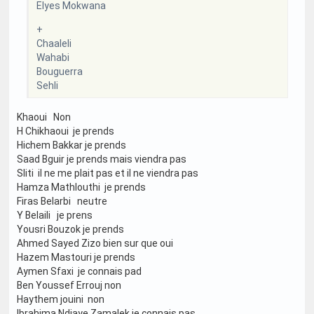
Elyes Mokwana
+
Chaaleli
Wahabi
Bouguerra
Sehli
Khaoui Non
H Chikhaoui je prends
Hichem Bakkar je prends
Saad Bguir je prends mais viendra pas
Sliti il ne me plait pas et il ne viendra pas
Hamza Mathlouthi je prends
Firas Belarbi neutre
Y Belaili je prens
Yousri Bouzok je prends
Ahmed Sayed Zizo bien sur que oui
Hazem Mastouri je prends
Aymen Sfaxi je connais pad
Ben Youssef Errouj non
Haythem jouini non
Ibrahima Ndiaye Zamalek je connais pas