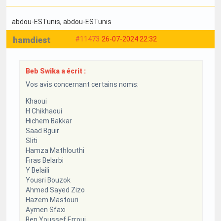
abdou-ESTunis
, abdou-ESTunis
hamdiest
#11473
26-07-2024 22:32
Beb Swika a écrit :
Vos avis concernant certains noms:
Khaoui
H Chikhaoui
Hichem Bakkar
Saad Bguir
Sliti
Hamza Mathlouthi
Firas Belarbi
Y Belaili
Yousri Bouzok
Ahmed Sayed Zizo
Hazem Mastouri
Aymen Sfaxi
Ben Youssef Errouj