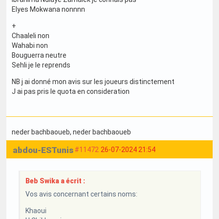
Elyes Mokwana nonnnn
+
Chaaleli non
Wahabi non
Bouguerra neutre
Sehli je le reprends
NB j ai donné mon avis sur les joueurs distinctement
J ai pas pris le quota en consideration
neder bachbaoueb
, neder bachbaoueb
abdou-ESTunis
#11472
26-07-2024 21:54
Beb Swika a écrit :
Vos avis concernant certains noms:
Khaoui