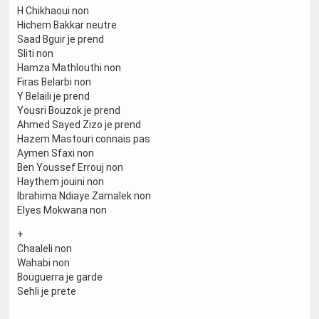
H Chikhaoui non
Hichem Bakkar neutre
Saad Bguir je prend
Sliti non
Hamza Mathlouthi non
Firas Belarbi non
Y Belaili je prend
Yousri Bouzok je prend
Ahmed Sayed Zizo je prend
Hazem Mastouri connais pas
Aymen Sfaxi non
Ben Youssef Errouj non
Haythem jouini non
Ibrahima Ndiaye Zamalek non
Elyes Mokwana non
+
Chaaleli non
Wahabi non
Bouguerra je garde
Sehli je prete