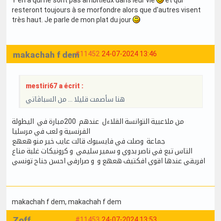
resteront toujours à se morfondre alors que d'autres visent
très haut. Je parle de mon plat du jour
makachah f dem
#11452
24-07-2024 13:46
mestiri67 a écrit :
هنا سأصمت قليلا … من السباڤاتي
من ملاعبية التوانسة القلاءل عندهم 200مبارة في اليطولة
الفرنسية و لعب في مرسليا
جماعة وصلت في فايسبوك قالت عايب خير منو هعهع
التاس تبع في ناصر بدوي و سمير سليمي و كرونيكات غلبة مناع
افريقي عندها اقوي افكتيف هعهع و و صرارفي احسن جناح تونسي
makachah f dem
, makachah f dem
Zoff
#11453
24-07-2024 13:53