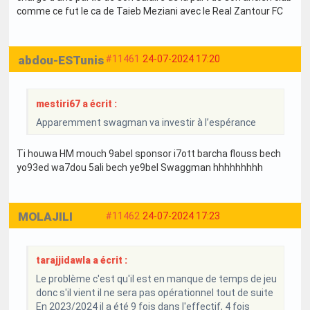
comme ce fut le ca de Taieb Meziani avec le Real Zantour FC
abdou-ESTunis
#11461
24-07-2024 17:20
mestiri67 a écrit :
Apparemment swagman va investir à l’espérance
Ti houwa HM mouch 9abel sponsor i7ott barcha flouss bech
yo93ed wa7dou 5ali bech ye9bel Swaggman hhhhhhhhh
MOLAJILI
#11462
24-07-2024 17:23
tarajjidawla a écrit :
Le problème c'est qu'il est en manque de temps de jeu
donc s'il vient il ne sera pas opérationnel tout de suite
En 2023/2024 il a été 9 fois dans l'effectif, 4 fois