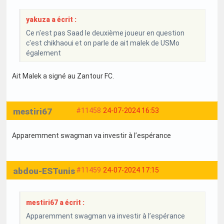
yakuza a écrit :
Ce n'est pas Saad le deuxième joueur en question
c'est chikhaoui et on parle de ait malek de USMo
également
Ait Malek a signé au Zantour FC.
mestiri67
#11458
24-07-2024 16:53
Apparemment swagman va investir à l’espérance
abdou-ESTunis
#11459
24-07-2024 17:15
mestiri67 a écrit :
Apparemment swagman va investir à l’espérance