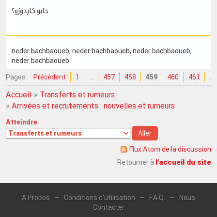
جابو كاردوزو؟
neder bachbaoueb
, neder bachbaoueb
, neder bachbaoueb
,
neder bachbaoueb
Pages :
Précédent
1
…
457
458
459
460
461
…
Accueil
»
Transferts et rumeurs
»
Arrivées et recrutements : nouvelles et rumeurs
Atteindre
Flux Atom de la discussion
l'accueil du site
Retourner à
A Propos
—
Conditions d'utilisation
—
F.A.Q.
—
Nous
Contacter