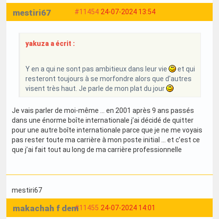
mestiri67
#11454
24-07-2024 13:54
yakuza a écrit :
Y en a qui ne sont pas ambitieux dans leur vie
et qui
resteront toujours à se morfondre alors que d'autres
visent très haut. Je parle de mon plat du jour
Je vais parler de moi-même … en 2001 après 9 ans passés
dans une énorme boîte internationale j’ai décidé de quitter
pour une autre boîte internationale parce que je ne me voyais
pas rester toute ma carrière à mon poste initial … et c’est ce
que j’ai fait tout au long de ma carrière professionnelle
mestiri67
makachah f dem
#11455
24-07-2024 14:01