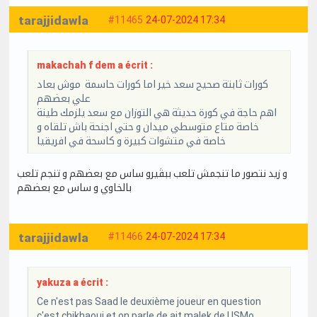
tarajjidawla
#11465
24-07-2024 17:34
makachah f dem a écrit :
كورات ثابتة صحيح سعد خير اما كورات حاسمة موش بعاد
علي بعضهم
اهم حاجة في كورة حديثة هي التوزان مع سعد يلزمك طينة
خاصة متاع متوسطي ميدان و حتي اجنحة باش تلقاه و
خاصة في متشوات كبيرة و كاسحة في افريقيا
و زيد نتصور ما تنجمش تلعب ببڨيرو ساس مع بعضهم و تنجم تلعب
بالخاوي و ساس مع بعضهم
tarajjidawla
#11466
24-07-2024 17:34
yakuza a écrit :
Ce n'est pas Saad le deuxième joueur en question
c'est chikhaoui et on parle de ait malek de USMo