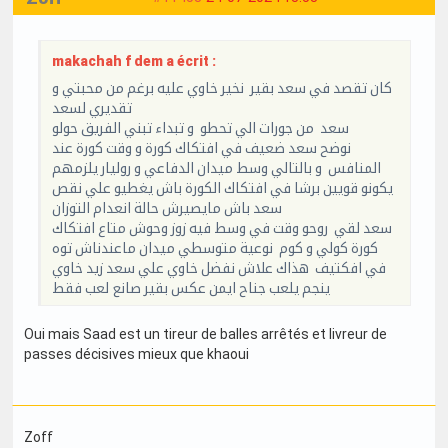
makachah f dem a écrit :
كان تقصد في سعد بقير نخير خاوي عليه برغم من محبتي و
تقديري لسعد
سعد من جورات الي تحطو و تبداء تبني الفريق حولو
نوضح سعد ضعيف في افتكاك كورة و وقت كورة عند
المنافس و بالتالي وسط ميدان الدفاعي و روليار يلزمهم
يكونو قويين برشا في افتكاك الكورة باش يغطيو علي نقص
سعد باش مايصيرش حالة انعدام التوزان
سعد لقي روحو وقت في وسط فيه زوز وحوش متاع افتكاك
كورة كولي و كوم نوعية متوسطي ميدان ماعندناش توه
في افكتيف هذاك علاش نفضل خاوي علي سعد زيد خاوي
ينجم يلعب جناح ايمن عكس بقير صانع لعب فقط
Oui mais Saad est un tireur de balles arrêtés et livreur de
passes décisives mieux que khaoui
Zoff