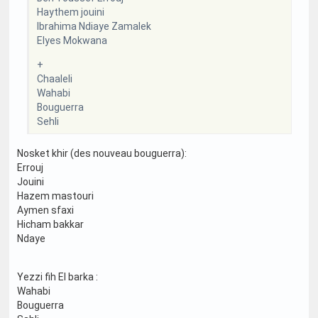
Haythem jouini
Ibrahima Ndiaye Zamalek
Elyes Mokwana
+
Chaaleli
Wahabi
Bouguerra
Sehli
Nosket khir (des nouveau bouguerra):
Errouj
Jouini
Hazem mastouri
Aymen sfaxi
Hicham bakkar
Ndaye
Yezzi fih El barka :
Wahabi
Bouguerra