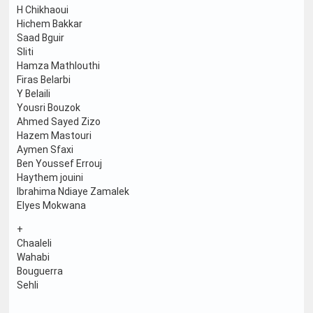
H Chikhaoui
Hichem Bakkar
Saad Bguir
Sliti
Hamza Mathlouthi
Firas Belarbi
Y Belaili
Yousri Bouzok
Ahmed Sayed Zizo
Hazem Mastouri
Aymen Sfaxi
Ben Youssef Errouj
Haythem jouini
Ibrahima Ndiaye Zamalek
Elyes Mokwana
+
Chaaleli
Wahabi
Bouguerra
Sehli