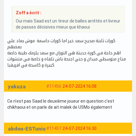
Zoff a écrit :
Oui mais Saad est un tireur de balles arrêtés et livreur
de passes décisives mieux que khaoui
كورات ثابتة صحيح سعد خير اما كورات حاسمة موش بعاد علي
بعضهم
اهم حاجة في كورة حديثة هي التوزان مع سعد يلزمك طينة خاصة
متاع متوسطي ميدان و حتي اجنحة باش تلقاه و خاصة في متشوات
كبيرة و كاسحة في افريقيا
yakuza
#11456
24-07-2024 16:08
Ce n'est pas Saad le deuxième joueur en question c'est
chikhaoui et on parle de ait malek de USMo également
abdou-ESTunis
#11457
24-07-2024 16:30