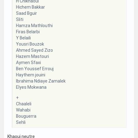
H Chikhaoui
Hichem Bakkar
Saad Bguir
Sliti
Hamza Mathlouthi
Firas Belarbi
Y Belaili
Yousri Bouzok
Ahmed Sayed Zizo
Hazem Mastouri
Aymen Sfaxi
Ben Youssef Errouj
Haythem jouini
Ibrahima Ndiaye Zamalek
Elyes Mokwana
+
Chaaleli
Wahabi
Bouguerra
Sehli
Khaoui neutre