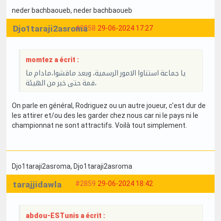
neder bachbaoueb
, neder bachbaoueb
Djo1taraji2asroma
#2858
29-06-2024 17:27
momtez a écrit :
يا جماعة استناوا الامور الرسمية، وبعد ماقشوا،مادام ما
فمة حتى خبر من الهيئة،
On parle en général, Rodriguez ou un autre joueur, c'est dur de
les attirer et/ou des les garder chez nous car ni le pays ni le
championnat ne sont attractifs. Voilà tout simplement.
Djo1taraji2asroma
, Djo1taraji2asroma
tarajjidawla
#2859
29-06-2024 18:42
abdou-ESTunis a écrit :