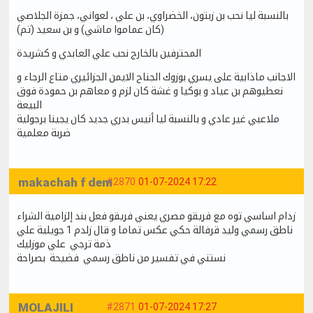
بالنسبة ليا نحب بن زبتون، الخضراوي، بن علي ، لعواني، جمزة الجلاصي
(كان عماموا ماشي) و بن سعيد (تم)
المحترفين بالخارج نحب علي العابدي و كشريدة
الاجانب ماذابية على يسري بوزوك الجناح الايمن الجزائيري متاع الرجاء و
نعطيوهم بن عياد و بوكيا و غشة كان لزم و معاهم بن حمودة فوق
البيعة
ملاعبي غير عادي و بالنسبة ليا أنيس بدري جديد كان يجينا برجولية
ضربة معلمية
makachah f dem
#2870
01-07-2024 17:22
زدام اساسي توه مع فريقو مصري يعني فريقو فعل بند إلزامية الشراء
ناطق رسمي وليد قرفالة حكي عكس تماما و قال زلدم 1 جويلية علي
ذمة ترجي علي موزليك
نستني في تفسير من ناطق رسمي فضيحة بصراحة
MOLAJILI
#2871
01-07-2024 17:27