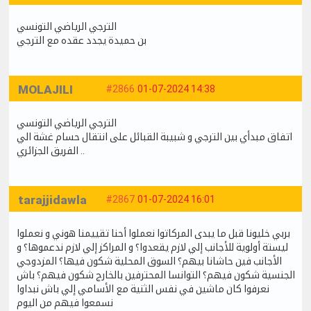
الترجي الرياضي التونسي
بن حميدة يجدد عقده مع الترجي
MOLAJILI
#2866
01-07-2024 14:38
الترجي الرياضي التونسي
اتفاق مبدأي بين الترجي و شبيبة القبائل على انتقال حسام غشة الي
الفريق الجزائري ..
tarajjidawla
#2867
01-07-2024 16:01
بربي خليونا قبل ما يبدى المركاتوا نعملوا أحنا تقييمنا هوني و نعملوا
ليستة أولوية للأجانب إلي لازم يقعدوا؟ و المراكز إلي لازم ندعموها؟ و
الأجانب فين حاشانا بيهم؟ السوق المحلية شكون فيها؟ المزدوجي
الجنسية شكون فيهم؟ التوانسا المحترفين بالخارج شكون فيهم؟ باش
نعرفوا كان ماشين في نفس الثنية مع الأسامي إلي باش نبداوا
نسمعوا فيهم من اليوم