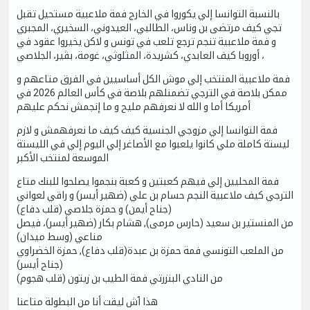
بالنسبة التوانسا إلي يكوروا في الخارج فمة ملاعبية مستحيل تقبل
تجي كيف مرتضى بن وناس، الطالبي، العيدوني، السخيري، المجبري
و فمة ملاعبية تنجم ترجع تلعب في تونس و لاكن يخيروا عقود في
أوروبا كيف العابدي، كشريدة، المثلوثي، غومة، بڨير، الجلاصي ،
فمة ملاعبية المنتخب إلي موش الكل أساسيين في الفرق متاعهم و
ممكن بلاصة في الترجي تضمنلهم بلاصة في كأس العالم 2026 في
أمريكا أما و الله لا نعرفهم مليح و ما إنجمش نحكم عليهم
فمة التوانسا إلي مزوجي الجنسية كيف كيف ما نعرفهمش و لازم
ليستة كاملة ملي كانوا يلعبوا مع الأصاغر إلي اليوم إلي في الليستة
الموسعة لمنتخب الأكبر
فمة المحليين إلي فيهم كعبتين و كعبة بنجموا يصلحوا للبنك متاع
الترجي كيف ملاعبية النجم حسام بن علي (ضهير أيسر) و راقي لعواني
(جناح أيمن) و حمزة جلاصي (قلب دفاع)
من المنستير بن سعيد (حارس مرمى), هشام بكار (ضهير أيسر)، فيصل
مناعي (وسط ميدان)
من الملعب التونسي فمة حمزة بن عبدة(قلب دفاع), حمزة الخضراوي
(جناح أيسر)
من النادي البنزرتي فمة الطيب بن زيتون (قلب هجوم)
هذا ٱش ليقت أنا من البطولة متاعنا