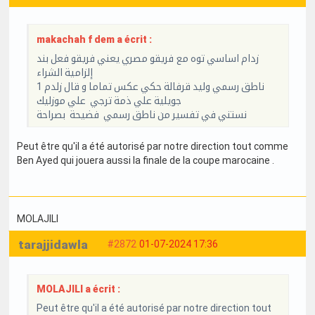
makachah f dem a écrit :
زدام اساسي توه مع فريقو مصري يعني فريقو فعل بند
إلزامية الشراء
ناطق رسمي وليد قرفالة حكي عكس تماما و قال زلدم 1
جويلية علي ذمة ترجي علي موزليك
نستني في تفسير من ناطق رسمي فضيحة بصراحة
Peut être qu'il a été autorisé par notre direction tout comme
Ben Ayed qui jouera aussi la finale de la coupe marocaine .
MOLAJILI
tarajjidawla
#2872
01-07-2024 17:36
MOLAJILI a écrit :
Peut être qu'il a été autorisé par notre direction tout