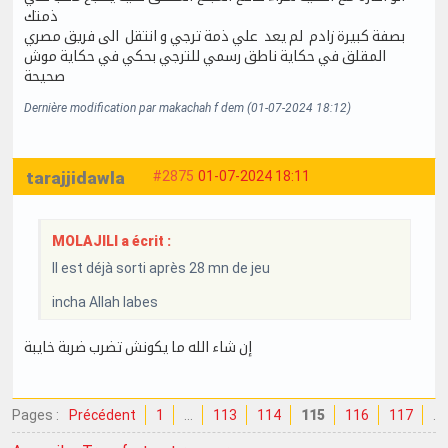
ذمتك
بصفة كبيرة زادم لم يعد علي ذمة ترجي و انتقل الى فريق مصري
المقلق في حكاية ناطق رسمي للترجي بحكي في حكاية موش
صحيحة
Dernière modification par makachah f dem (01-07-2024 18:12)
tarajjidawla
#2875
01-07-2024 18:11
MOLAJILI a écrit :
Il est déjà sorti après 28 mn de jeu
incha Allah labes
إن شاء الله ما يكونش تضرب ضربة خايبة
Pages :
Précédent
1
…
113
114
115
116
117
…