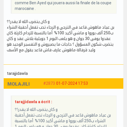
comme Ben Ayed qui jouera aussi la finale de la coupe
marocaine .
و كان يتضرب الله لا يقدر؟؟
بن عياد ماهوش قاعد في الترجي و الرجاء تحب تفعل أحقية الشراء
ب250 ألف يوروا و ماشي أكيد 100% أما بالنسبة للزدام كارثة كان
عقدوا يوفى 30 جوان و هو يلعب البوم 1 جويلية بلاش عقد و كان
يتضرب شكون المسؤول ؟ حاجات ما يصيروش و التفسير الوحيد هو
وليد ڨرفالة ماهوش عارف فاش قاعد يقول مع الأسف
tarajjidawla
MOLAJILI
#2873
01-07-2024 17:53
tarajjidawla a écrit :
و كان يتضرب الله لا يقدر؟؟
بن عياد ماهوش قاعد في الترجي و الرجاء تحب تفعل أحقية
الشراء ب250 ألف يوروا و ماشي أكيد 100% أما بالنسبة
للزدام كارثة كان عقدوا يوفى 30 جوان و هو يلعب البوم 1