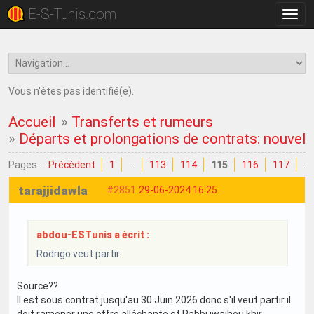
E-S-Tunis.com
Bascu
la
navig
Vous n'êtes pas identifié(e).
Accueil
»
Transferts et rumeurs
»
Départs et prolongations de contrats: nouvell
Pages :
Précédent
1
…
113
114
115
116
117
…
tarajjidawla
#2851
29-06-2024 16:25
abdou-ESTunis a écrit :
Rodrigo veut partir.
Source??
Il est sous contrat jusqu'au 30 Juin 2026 donc s'il veut partir il
doit ramener une offre alléchante et Rabbi iwajhou khir