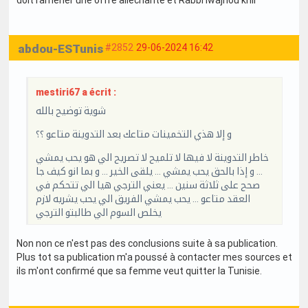
abdou-ESTunis
#2852
29-06-2024 16:42
mestiri67 a écrit :
شوية توضيح بالله
و إلا هذي التخمينات متاعك بعد التدوينة متاعو ؟؟
خاطر التدوينة لا فيها لا تلميح لا تصريح الي هو يحب يمشي
… و إذا بالحق يحب يمشي … يلقى الخير … و بما انو كيف جا
صحح على ثلاثة سنين … يعني الترجي هيا الي تتحكم في
العقد متاعو … يحب يمشي الفريق الي يحب يشريه لازم
يخلص السوم الي طالبتو الترجي
Non non ce n'est pas des conclusions suite à sa publication.
Plus tot sa publication m'a poussé à contacter mes sources et
ils m'ont confirmé que sa femme veut quitter la Tunisie.