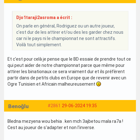
Djo1taraji2asroma a écrit :
On parle en général, Rodriguez ou un autre joueur,
c'est dur de les attirer et/ou des les garder chez nous
car ni le pays ni le championnat ne sont attractifs.
Voilà tout simplement.
Et c'est pour celà je pense que le BD essaie de prendre tout ce
qui peut aider de notre championnat parce que même pour
attirer les binationaux ce sera vraiment dur et ils préfèrent
partir dans de petits clubs en Europe que de revenir avec un
Ogre Tunisien et Africain malheureusement
Benoğlu
#2861
29-06-2024 19:35
Bledna mezyena wou behia . ken mch 3ajbetou mala ra7a !
Cest au joueur de s'adapter et non l'inverse.