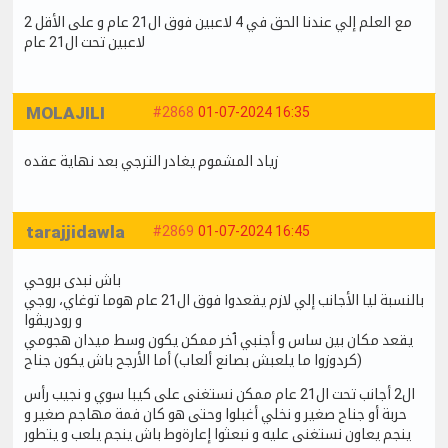
مع العلم إلي عندنا الحق في 4 لاعبين فوق ال21 عام و على الأقل 2
لاعبين تحت ال21 عام
MOLAJILI
#2868
01-07-2024 16:35
زياد المشموم يغادر الترجي بعد نهاية عقده
tarajjidawla
#2869
01-07-2024 16:45
باش نبدى بروحي
بالنسبة ليا الأجانب إلي لازم يقعدوا فوق ال21 عام هوما توغاي، روجي
و رودريڨوا
يقعد مكان بين ساس و أجنبي ٱخر ممكن يكون وسط ميدان هجومي
(كردوزوا ما يلعبش بصانع ألعاب) أما الأرجح باش يكون جناح
ال2 أجانب تحت ال21 عام ممكن نستغنى على كيبا سوي و نجيب رأس
حربة أو جناح صغير و نخلي أغبلوا وحتى هو كان فمة مهاجم صغير و
ينجم يعاون نستغنى عليه و نبعثوا إعارةوط باش ينجم يلعب و يتطور