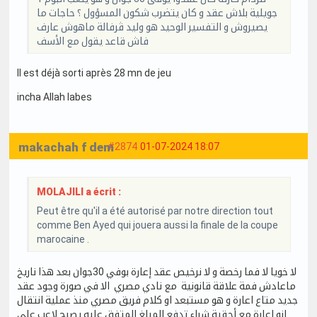
جويلية بلاش عقد و كان يتضرب شكون المسؤول ؟ حاجات ما
يصيروش و التفسير الوحيد هو وليد ڨرفالة ماهوش عارف
فاش قاعد يقول مع الأسف
Il est déjà sorti après 28 mn de jeu
incha Allah labes
makachah f dem
#2874
01-07-2024 18:07
MOLAJILI a écrit :
Peut être qu'il a été autorisé par notre direction tout
comme Ben Ayed qui jouera aussi la finale de la coupe
marocaine .
لا خويا لا فما رخصة و لا نرخيص عقد إعارة بوفي 30جوان بعد هذا ناريخ
ماعادش فمة علاقة قانونية مع نادي مصري الا في صورة وجود عقد
جديد متاع اعارة و هو مستبعد او كلام فريق مصري منذ عملية انتقال
انو اعارة مع أحقية شراء تدفع المبلغ المتفق عليه يصبح لاعب علي