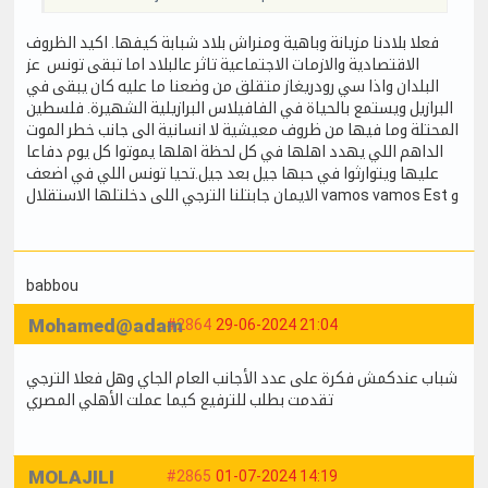
فعلا بلادنا مزيانة وباهية ومنراش بلاد شبابة كيفها. اكيد الظروف
الاقتصادية والازمات الاجتماعية تاثر عالبلاد اما تبقى تونس عز
البلدان واذا سي رودريغاز متقلق من وضعنا ما عليه كان يبقى في
البرازيل ويستمع بالحياة في الفافيلاس البرازيلية الشهيرة. فلسطين
المحتلة وما فيها من ظروف معيشية لا انسانية الى جانب خطر الموت
الداهم اللي يهدد اهلها في كل لحظة اهلها يموتوا كل يوم دفاعا
عليها ويتوارثوا في حبها جيل بعد جيل.تحيا تونس اللي في اضعف
الايمان جابتلنا الترجي اللى دخلتلها الاستقلال vamos vamos Est و
babbou
Mohamed@adam
#2864
29-06-2024 21:04
شباب عندكمش فكرة على عدد الأجانب العام الجاي وهل فعلا الترجي
تقدمت بطلب للترفيع كيما عملت الأهلي المصري
MOLAJILI
#2865
01-07-2024 14:19