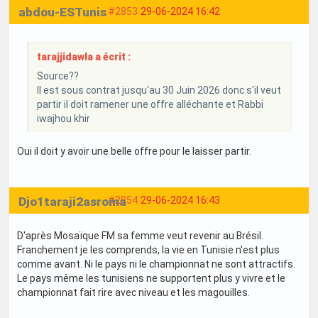
abdou-ESTunis
#2853
29-06-2024 16:42
tarajjidawla a écrit :
Source??
Il est sous contrat jusqu'au 30 Juin 2026 donc s'il veut
partir il doit ramener une offre alléchante et Rabbi
iwajhou khir
Oui il doit y avoir une belle offre pour le laisser partir.
Djo1taraji2asroma
#2854
29-06-2024 16:43
D'après Mosaïque FM sa femme veut revenir au Brésil.
Franchement je les comprends, la vie en Tunisie n'est plus
comme avant. Ni le pays ni le championnat ne sont attractifs.
Le pays même les tunisiens ne supportent plus y vivre et le
championnat fait rire avec niveau et les magouilles.