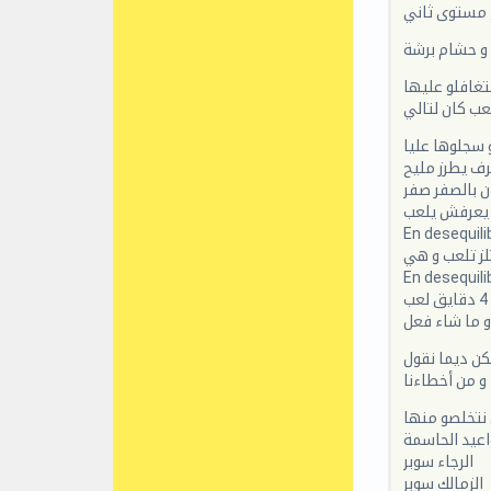
ع مستوى ثاني
و حشام برشة
نتغافلو عليها
عب كان لتالي
 سجلوها عليا
رف يطرز مليح
ن بالصفر صفر
ا يعرفش يلعب
En desequili
لز تلعب و هي
En desequili
 و ما شاء فعل
كن ديما نقول
 و من أخطاءنا
 نتخلصو منها
اعيد الحاسمة
الرجاء سوبر
الزمالك سوبر