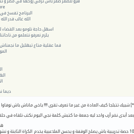
هزو للصفر صفر باش ترمي روحها في مصر و تت
bre
البرنامج تفسخ في 4 دقايق لعب
الله غالب قدر الله
اسهل حاجة نلومو بعد القضاء ل
يلزم نعرفو نتعلمو من ناحاتنا
فما عقلية متاع تبهليل ما نجمناش
المو
ال
اله
ال
ديما ن
ها