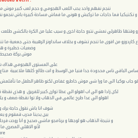
aoueb a écrit :
ننجم نفهم واحد يحب اللعب الهجومي و حجم لعب كبير موش مق
و تكتيكيا فما حاجات ما تركبش و هوني ما فماش مساحة كبيرة باش ننجمو نتف
ردوزو وقتها ظاهرلي نمشي نتبع حاجة اخرى و سيب عليا من الكرة بالكشي طلع
تاع كاردوزو من اقوى ما تنجم تشوف و بخلاف سانداونز الرهيبة حتى جمعية ما 
وضعيات خطيرة و هذا
موش بركة صحيحة 
على المستوى الهجومي هذاك ش
ن ساس الباقي ناس محدودة جدا فنيا من الوسط و انت طالع كلها ملاعبية متا
 جاب بوكيا الي ما ورا شي موش خاطرو غفاص لكنو ظاهر الطفل ما تأقلمش 
لكن زادا هو الي اب اهولو الي عطا توازن كبير للفريق و هذي نقطة 
اهولو الي عدا طرح عالمي في الذهاب ولا توا نقطة ضعف و يل
شوف انا باش نقول حاجة برك و
بين يدينا مدرب قمقوم و يع
و نتيجة الذهاب هو لوجها و برنامجو ماشي صحيح و انا روحت فرحا
لأنو الاهلي المصري م
bre