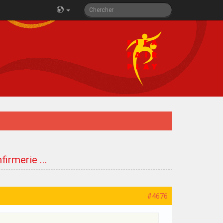
firmerie ...
#4676