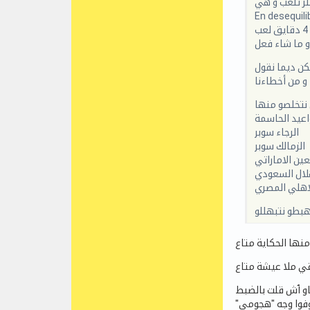
لز تلعب و هي
En desequili
 و ما شاء فعل
كن ديما نقول
 و من أخطاءنا
 نتخلصو منها
اعيد الحاسمة
الرجاء سوبر
الزمالك سوبر
عين الاماراتي
لال السعودي
اهلي المصري
هبطو نتبهللو
و ٱش قلت بالضبط
"خليني نقول ما لقاش الوقت في 5 أشهر فيهم فوق ال100 حصة تدريبية باش يصلح الوقفة و يحسن الملاعبية يخدم الكراة الثابتة و نشوفوا وجه "هجومي