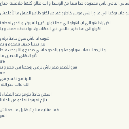
ن ساس الباقي ناس محدودة جدا فنيا من الوسط و انت طالع كلها ملاعبية متا
 جاب بوكيا الي ما ورا شي موش خاطرو غفاص لكنو ظاهر الطفل ما تأقلمش 
لكن زادا هو الي اب اهولو الي عطا توازن كبير للفريق و هذي نقطة 
اهولو الي عدا طرح عالمي في الذهاب ولا توا نقطة ضعف و يل
شوف انا باش نقول حاجة برك و
بين يدينا مدرب قمقوم و يع
و نتيجة الذهاب هو لوجها و برنامجو ماشي صحيح و انا روحت فرحا
لأنو الاهلي المصري م
bre
هزو للصفر صفر باش ترمي روحها في مصر و تت
bre
البرنامج تفسخ في 4 دقايق لعب
الله غالب قدر الله
اسهل حاجة نلومو بعد القضاء ل
يلزم نعرفو نتعلمو من ناحاتنا
فما عقلية متاع تبهليل ما نجمناش
المو