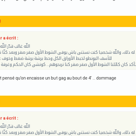
8
 a écrit :
اللّه غالب قدّر الل
 له ذلك، واللّه شخصيا كنت نستنى باش يوفى الشوط الأول صفر صفر وبعد كنّا 
للأسف البونطو لخبط الأوراق الكل وحط برشة برشة ضغط وخوف ع
تأكد كان كمّلنا الشوط الأول صفر صفر كنا نربحوهم… كونشي كان الحكم وغرفة ا
t pensé qu’on encaisse un but gag au bout de 4’ … dommage
1
 a écrit :
اللّه غالب قدّر الل
 له ذلك، واللّه شخصيا كنت نستنى باش يوفى الشوط الأول صفر صفر وبعد كنّا 