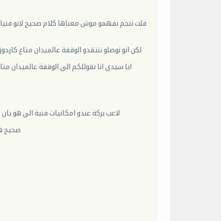
قلت ننجم نفهمو موش معناها كلام صحيح لانو فنيا 
لكن انو نوصلو ننتقدو الوقفة عالميدان متاع كا
ايا سيدي انا نقوللكم الي الوقفة عالميدان م
لاعب بركة عندو امكانيات فنية الي هو يا
صحيح هو