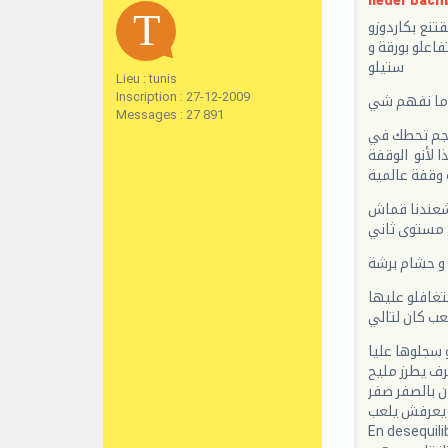
neder bachb
تنع بكاردوزو
اعلو بورقة و
ستيلو
Lieu : tunis
Inscription : 27-12-2009
ت ما نفهم شي
Messages : 27 891
تنجم تحطك في
 لأنو الوقفة
وقفة عالمية
عندنا قماش
ع مستوى ثاني
و حشام برشة
نتغافلو عليها
عب كان لتالي
 سجلوها عليا
رف يطرز مليح
ن بالصفر صفر
ا يعرفش يلعب
En desequili