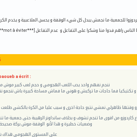
وزوا للجمعية ما نجمش يبدل كل شيء الوقفة و يحسن الملاعبية و يخدم الكراة
5
aoueb a écrit :
ننجم نفهم واحد يحب اللعب الهجومي و حجم لعب كبير موش مق
و تكتيكيا فما حاجات ما تركبش و هوني ما فماش مساحة كبيرة باش ننجمو نتف
ردوزو وقتها ظاهرلي نمشي نتبع حاجة اخرى و سيب عليا من الكرة بالكشي طلع
تاع كاردوزو من اقوى ما تنجم تشوف و بخلاف سانداونز الرهيبة حتى جمعية ما 
وضعيات خطيرة و هذا لأنو الوقفة موش بركة صحيحة
على المستوى الهجومي هذاك ش