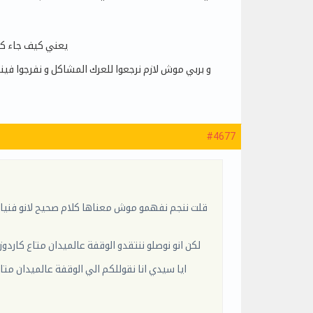
يعني كيف جاء كرد
#4677
قلت ننجم نفهمو موش معناها كلام صحيح لانو فنيا 
لكن انو نوصلو ننتقدو الوقفة عالميدان متاع كا
ايا سيدي انا نقوللكم الي الوقفة عالميدان م