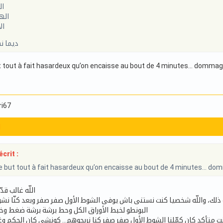
ال
اله
ال
ديما ن
tout à fait hasardeux qu’on encaisse au bout de 4 minutes… dom
ri67
1
crit :
but tout à fait hasardeux qu’on encaisse au bout de 4 minutes…
اللّه غالب قدّ
ه ذلك، واللّه شخصيا كنت نستنى باش يوفى الشوط الأول صفر صفر وبعد كنّا نش
البونطو لخبط الأوراق الكل وحط برشة برشة ضغط وخ
نت متأكد كان كمّلنا الشوط الأول صفر صفر كنا نربحوهم… كونشي كان الحكم وغ