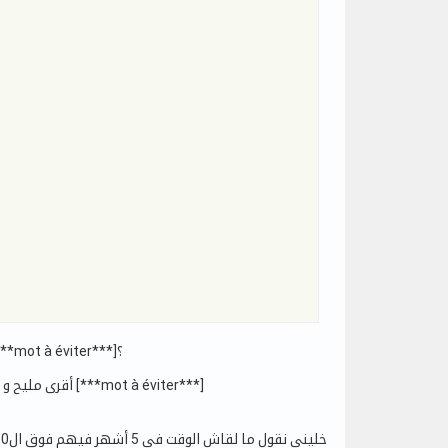
شبيك تتبلجا كيف العادة من غير ما تعرف تقرى !!!! ياخي ماناش باش نوفاوا منها الحكاية متاع [***mot à éviter***]؟
أقرى مليح و بعد أبدى نضر أزب واحد ليه جمعة ما كتبش كلمة نجي اليوم نكتب نلقاه في حلقي ملا عيشة متاع [***mot à éviter***]