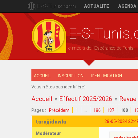
E-S-Tunis.com
ACTUALITÉ
AGENDA
E-S-Tunis
e-média de l'Espérance de Tunis 
ACCUEIL
INSCRIPTION
IDENTIFICATION
Vous n'êtes pas identifié(e).
Accueil
»
Effectif 2025/2026
»
Revue d
Pages :
Précédent
1
…
186
187
188
1
tarajjidawla
28-05-2024 22:4
Modérateur