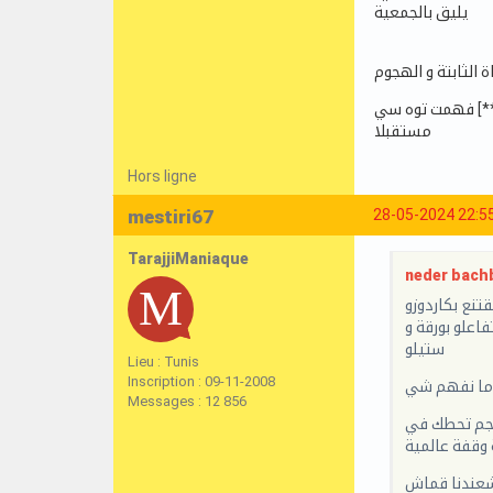
يليق بالجمعية
 الثابتة و الهجوم
فهمت توه سي [***mot à éviter***] و بربي موش لازم نرجعوا للعرك المشاكل و نفرجوا فينا الناس راهم فدوا منا وشكرا على التفاعل و عدم التفاعل
مستقبلا
Hors ligne
mestiri67
28-05-2024 22:5
TarajjiManiaque
neder bachb
تنع بكاردوزو
اعلو بورقة و
ستيلو
Lieu : Tunis
Inscription : 09-11-2008
ت ما نفهم شي
Messages : 12 856
تنجم تحطك في
 وقفة عالمية
عندنا قماش