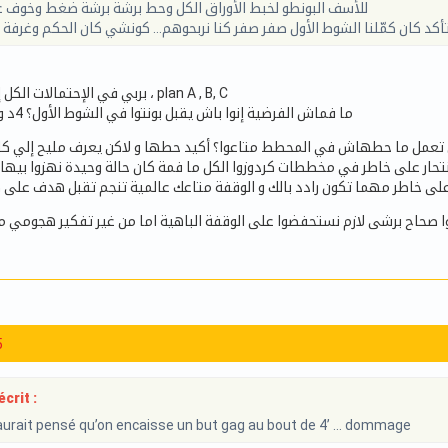
للأسف البونطو لخبط الأوراق الكل وحط برشة برشة ضغط وخوف ع
تأكد كان كمّلنا الشوط الأول صفر صفر كنا نربحوهم… كونشي كان الحكم وغرفة ا
بربي في الإحتمالات الكل إلي حطهم المدرب ، plan A , B, C
ما فماش الفرضية إنوا باش يقبل بونتوا في الشوط الأول؟ 4د و إلا 20د كيف كيف
تعمل ما حطهاش في المحطط متاعوا؟ أكيد حطها و لاكن يعرف مليح إلي كا
تحار على خاطر في مخططات كردوزوا الكل ما فمة كان حالة وحيدة نهزوا بيها ال
 خاطر مهما تكون رادد بالك و الوقفة متاعك عالمية تنجم تقبل هدف على هف
ا صحاح برشى لازم نستحفضوا على الوقفة الباهية اما من غير تفكير هجومي ما 
5
crit :
aurait pensé qu’on encaisse un but gag au bout de 4’ … dommage