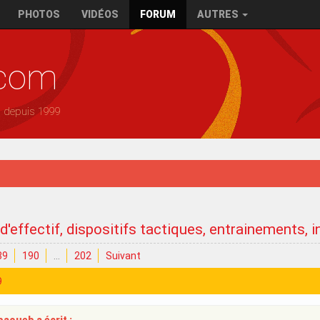
PHOTOS
VIDÉOS
FORUM
AUTRES
.com
— depuis 1999
'effectif, dispositifs tactiques, entrainements, in
89
190
…
202
Suivant
9