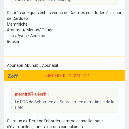
D’après quelques échos venus de Casa les certitudes à ce jour
de Cardoso:
Memmiche
Amamou/ Meriah/ Tougai
Tka / Ayeb / Ahoulou
Boukia.
Abunabil
, Abunabil
, Abunabil
Zoff
#4610
03-02-2024 09:14
mestiri67 a écrit :
La RDC de Sébastien de Sabre est en demi-finale de la
CAN
C'est un ex. Peut on l'aborder comme conseiller pour
d'éventuelles jeunes recrues congolaises.