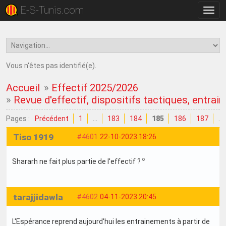
E-S-Tunis.com
Bascu
la
navig
Vous n'êtes pas identifié(e).
Accueil
»
Effectif 2025/2026
»
Revue d'effectif, dispositifs tactiques, entrain
Pages :
Précédent
1
…
183
184
185
186
187
…
Tiso 1919
#4601
22-10-2023 18:26
Shararh ne fait plus partie de l'effectif ? ⁰
tarajjidawla
#4602
04-11-2023 20:45
L'Espérance reprend aujourd'hui les entrainements à partir de