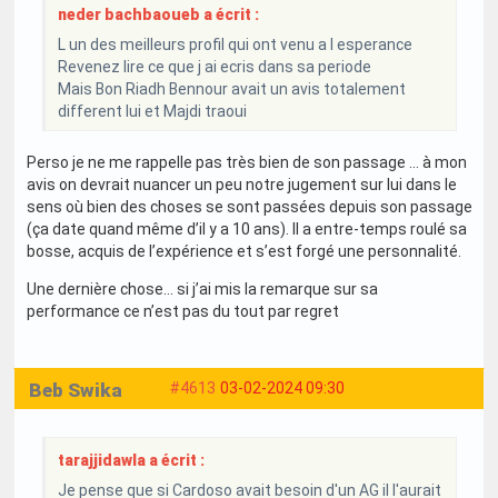
neder bachbaoueb a écrit :
L un des meilleurs profil qui ont venu a l esperance
Revenez lire ce que j ai ecris dans sa periode
Mais Bon Riadh Bennour avait un avis totalement
different lui et Majdi traoui
Perso je ne me rappelle pas très bien de son passage … à mon
avis on devrait nuancer un peu notre jugement sur lui dans le
sens où bien des choses se sont passées depuis son passage
(ça date quand même d’il y a 10 ans). Il a entre-temps roulé sa
bosse, acquis de l’expérience et s’est forgé une personnalité.
Une dernière chose… si j’ai mis la remarque sur sa
performance ce n’est pas du tout par regret
Beb Swika
#4613
03-02-2024 09:30
tarajjidawla a écrit :
Je pense que si Cardoso avait besoin d'un AG il l'aurait