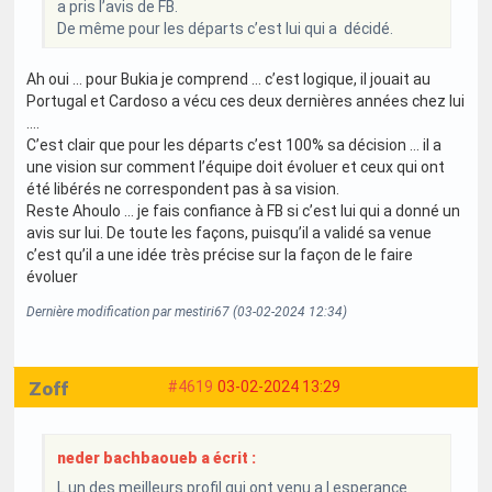
a pris l’avis de FB.
De même pour les départs c’est lui qui a décidé.
Ah oui … pour Bukia je comprend … c’est logique, il jouait au
Portugal et Cardoso a vécu ces deux dernières années chez lui
….
C’est clair que pour les départs c’est 100% sa décision … il a
une vision sur comment l’équipe doit évoluer et ceux qui ont
été libérés ne correspondent pas à sa vision.
Reste Ahoulo … je fais confiance à FB si c’est lui qui a donné un
avis sur lui. De toute les façons, puisqu’il a validé sa venue
c’est qu’il a une idée très précise sur la façon de le faire
évoluer
Dernière modification par mestiri67 (03-02-2024 12:34)
Zoff
#4619
03-02-2024 13:29
neder bachbaoueb a écrit :
L un des meilleurs profil qui ont venu a l esperance