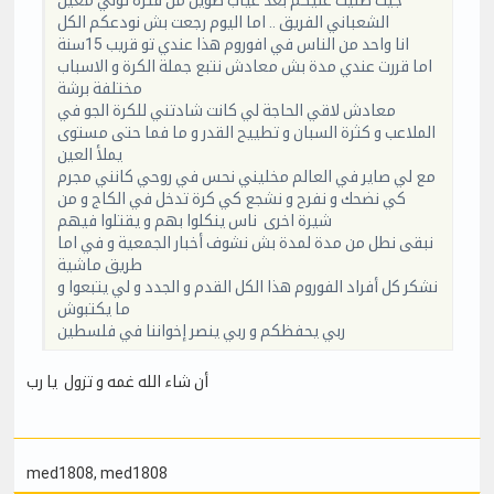
جيت طليت عليكم بعد غياب طويل من فترة تولي معين
الشعباني الفريق .. اما اليوم رجعت بش نودعكم الكل
انا واحد من الناس في افوروم هذا عندي تو قريب 15سنة
اما قررت عندي مدة بش معادش نتبع جملة الكرة و الاسباب
مختلفة برشة
معادش لاقي الحاجة لي كانت شادتني للكرة الجو في
الملاعب و كثرة السبان و تطييح القدر و ما فما حتى مستوى
يملأ العين
مع لي صاير في العالم مخليني نحس في روحي كانني مجرم
كي نضحك و نفرح و نشجع كي كرة تدخل في الكاج و من
شيرة اخرى ناس ينكلوا بهم و يقتلوا فيهم
نبقى نطل من مدة لمدة بش نشوف أخبار الجمعية و في اما
طريق ماشية
نشكر كل أفراد الفوروم هذا الكل القدم و الجدد و لي يتبعوا و
ما يكتبوش
ربي يحفظكم و ربي ينصر إخواننا في فلسطين
أن شاء الله غمه و تزول يا رب
med1808
, med1808