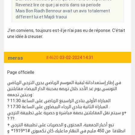
Revenez lire ce que j ai ecris dans sa periode
Mais Bon Riadh Bennour avait un avis totalement
different lui et Majdi traoui
J'en conviens, toujours est-il je n'ai pas eu de réponse. C'était
une idée à creuser.
meras
#4620
03-02-2024 14:31
Page officielle
في إطار إستعداداتة لبقية الموسم الرياضي يجري الترجي الرياضي
التونسي يوم غد الأحد خلال تربصه بمدينة الدار البيضاء مقابلتين
وديتين تجمعه :
? المباراة الأولى بنادي الراسينغ الرياضي على الساعة 11:30
? المباراة الثانية بنادي الرجاء البيضاوي على الساعة 17:30 .
و سيتم نقل المقابلتين بصفة مباشرة و حصرية على تطبيقة الترجي+
? ??.
تبع أخبار الجمعية، المحتوى و الحصريات على تطبيقة الترجي +
انطلاقا من 450 مليم في النهار ماعليك كان تكمبوزي #1*1919* و