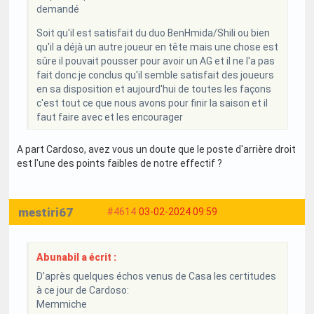
demandé
Soit qu'il est satisfait du duo BenHmida/Shili ou bien
qu'il a déjà un autre joueur en tête mais une chose est
sûre il pouvait pousser pour avoir un AG et il ne l'a pas
fait donc je conclus qu'il semble satisfait des joueurs
en sa disposition et aujourd'hui de toutes les façons
c'est tout ce que nous avons pour finir la saison et il
faut faire avec et les encourager
A part Cardoso, avez vous un doute que le poste d'arrière droit
est l'une des points faibles de notre effectif ?
mestiri67
#4614
03-02-2024 09:59
Abunabil a écrit :
D’après quelques échos venus de Casa les certitudes
à ce jour de Cardoso:
Memmiche