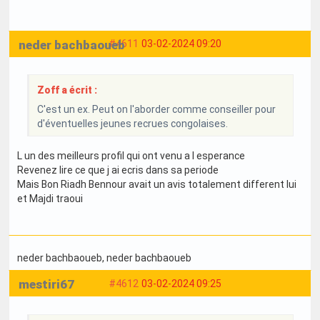
neder bachbaoueb
#4611
03-02-2024 09:20
Zoff a écrit :
C'est un ex. Peut on l'aborder comme conseiller pour
d'éventuelles jeunes recrues congolaises.
L un des meilleurs profil qui ont venu a l esperance
Revenez lire ce que j ai ecris dans sa periode
Mais Bon Riadh Bennour avait un avis totalement different lui
et Majdi traoui
neder bachbaoueb
, neder bachbaoueb
mestiri67
#4612
03-02-2024 09:25