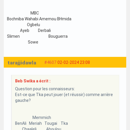
MBC
Bochniba Wahabi Amemou BHmida
Ogbelu
Ayeb Derbali
Slimen Bouguerra
Sowe
tarajjidawla
#4607
02-02-2024 23:08
Beb Swika a écrit :
Question pour les connaisseurs:
Est-ce que Tka peut jouer (et réussir) comme arrière
gauche?
Memmich
BenAli Meriah Tougai Tka
Chaaleli Ahoulou