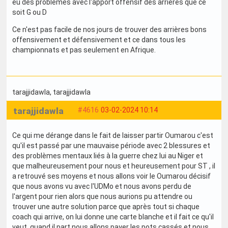
eu des problèmes avec l'apport offensif des arrières que ce
soit G ou D
Ce n'est pas facile de nos jours de trouver des arrières bons
offensivement et défensivement et ce dans tous les
championnats et pas seulement en Afrique.
tarajjidawla
, tarajjidawla
tarajjidawla
#4616
03-02-2024 10:14
Ce qui me dérange dans le fait de laisser partir Oumarou c'est
qu'il est passé par une mauvaise période avec 2 blessures et
des problèmes mentaux liés à la guerre chez lui au Niger et
que malheureusement pour nous et heureusement pour ST , il
a retrouvé ses moyens et nous allons voir le Oumarou décisif
que nous avons vu avec l'UDMo et nous avons perdu de
l'argent pour rien alors que nous aurions pu attendre ou
trouver une autre solution parce que après tout si chaque
coach qui arrive, on lui donne une carte blanche et il fait ce qu'il
veut, quand il part nous allons payer les pots cassés et nous