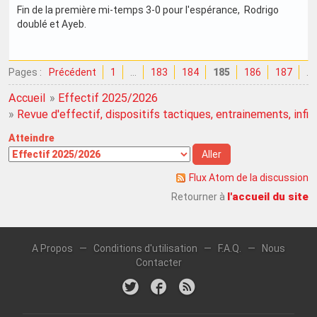
Fin de la première mi-temps 3-0 pour l'espérance, Rodrigo
doublé et Ayeb.
Pages :
Précédent
1
…
183
184
185
186
187
…
Accueil
»
Effectif 2025/2026
»
Revue d'effectif, dispositifs tactiques, entrainements, infirme
Atteindre
Flux Atom de la discussion
l'accueil du site
Retourner à
A Propos
—
Conditions d'utilisation
—
F.A.Q.
—
Nous
Contacter