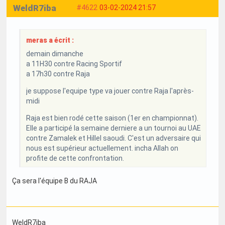
WeldR7iba
#4622
03-02-2024 21:57
meras a écrit :
demain dimanche
a 11H30 contre Racing Sportif
a 17h30 contre Raja
je suppose l'equipe type va jouer contre Raja l'après-
midi
Raja est bien rodé cette saison (1er en championnat).
Elle a participé la semaine derniere a un tournoi au UAE
contre Zamalek et Hillel saoudi. C'est un adversaire qui
nous est supérieur actuellement. incha Allah on
profite de cette confrontation.
Ça sera l'équipe B du RAJA
WeldR7iba