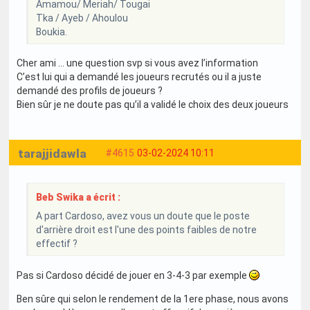
Amamou/ Meriah/ Tougai
Tka / Ayeb / Ahoulou
Boukia.
Cher ami … une question svp si vous avez l’information
C’est lui qui a demandé les joueurs recrutés ou il a juste
demandé des profils de joueurs ?
Bien sûr je ne doute pas qu’il a validé le choix des deux joueurs
tarajjidawla
#4615
03-02-2024 10:11
Beb Swika a écrit :
A part Cardoso, avez vous un doute que le poste
d'arrière droit est l'une des points faibles de notre
effectif ?
Pas si Cardoso décidé de jouer en 3-4-3 par exemple
Ben sûre qui selon le rendement de la 1ere phase, nous avons