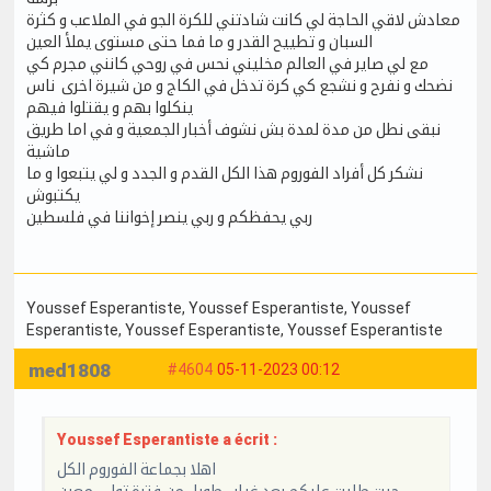
معادش لاقي الحاجة لي كانت شادتني للكرة الجو في الملاعب و كثرة
السبان و تطييح القدر و ما فما حتى مستوى يملأ العين
مع لي صاير في العالم مخليني نحس في روحي كانني مجرم كي
نضحك و نفرح و نشجع كي كرة تدخل في الكاج و من شيرة اخرى ناس
ينكلوا بهم و يقتلوا فيهم
نبقى نطل من مدة لمدة بش نشوف أخبار الجمعية و في اما طريق
ماشية
نشكر كل أفراد الفوروم هذا الكل القدم و الجدد و لي يتبعوا و ما
يكتبوش
ربي يحفظكم و ربي ينصر إخواننا في فلسطين
Youssef Esperantiste
, Youssef Esperantiste
, Youssef
Esperantiste
, Youssef Esperantiste
, Youssef Esperantiste
med1808
#4604
05-11-2023 00:12
Youssef Esperantiste a écrit :
اهلا بجماعة الفوروم الكل