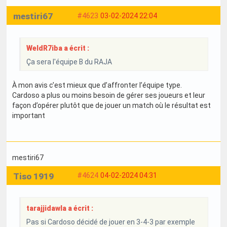
mestiri67
#4623
03-02-2024 22:04
WeldR7iba a écrit :
Ça sera l'équipe B du RAJA
À mon avis c’est mieux que d’affronter l’équipe type.
Cardoso a plus ou moins besoin de gérer ses joueurs et leur
façon d’opérer plutôt que de jouer un match où le résultat est
important
mestiri67
Tiso 1919
#4624
04-02-2024 04:31
tarajjidawla a écrit :
Pas si Cardoso décidé de jouer en 3-4-3 par exemple