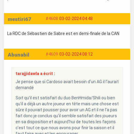
mestiri67
#4608
03-02-2024 04:48
La RDC de Sébastien de Sabre est en demi-finale de la CAN
Abunabil
#4609
03-02-2024 08:12
tarajjidawla a écrit :
Je pense que si Cardoso avait besoin d'un AG il l'aurait
demandé
Soit qu'il est satisfait du duo BenHmida/Shili ou bien
qu'il a déjà un autre joueur en tête mais une chose est
sûre il pouvait pousser pour avoir un AG et il ne l'a pas
fait donc je conclus qu'il semble satisfait des joueurs
en sa disposition et aujourd'hui de toutes les façons
c'est tout ce que nous avons pour finir la saison et il
faut faire avec et les encourager