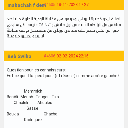
makachah f dem
#4605
18-11-2023 17:27
اصابة تيدو خطيرة لبرزيلي رودريغو في مقابلة الودية الجارية حاليا ضد
منافس مل الرابطة الثانية من اول ماتش و تدخلات عنيفة بلال سايحي
منع من تدخل خطبر جلت بعد في برزيلي من مستحسن توقف مقابلة
لا نزيدو نخسرو ملاعبية
Beb Swika
#4606
02-02-2024 22:16
Question pour les connaisseurs:
Est-ce que Tka peut jouer (et réussir) comme arrière gauche?
Memmich
BenAli Meriah Tougai Tka
Chaaleli Ahoulou
Sasse
Boukia Ghacha
Rodriguez