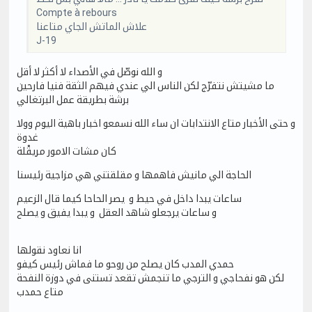
Compte à rebours
علاش الماتش الجاي متاعنا
J-19
و الله نوصّل في الأصداء لا أكثر لا أقل
ما مشيتش نتفرّج لكن الناس الي عندي فيهم الثقة فنيا فارحين
برشة بطريقة عمل البرتغالي
و حتى الأخبار متاع الانتدابات ان ساء الله نسمعو اخبار باهية اليوم وولا
غدوة
كان مشات الامور مريقْلة
الحاجة الي مانيش فاهمها و مقلقتني هي مزاجية رئيسنا
ساعات يبدا داخل في حيط و يصر الحاحا كيما قال الزعيم
و ساعات يرجعلو شاهد العقل و يبدا يفيق و يصلح
انا نعاود نقولها
حمدي المدب كان يصلح من روحو ما فماش رئيس كيفو
لكن هو نفحاجي و الترجي ما تنجمش تقعد تستنى في دوزة النفحة
متاع حمدب