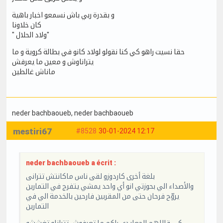
و بقدرة ربي باش نسمعو اخبار باهية
كان خلاونا
" ولاد الحلال"
حقا نسيت راهو كي كنا نقولو لولاد كانو في بطالة كروية و ما
يتراناوش و معين ما يعرفش
ماناش غالطين
neder bachbaoueb
, neder bachbaoueb
mestiri67
#8528
30-01-2024 12:17
neder bachbaoueb a écrit :
بلغة أخرى كاردوزو لقى ناس ماكانتش تترانى
والأصداء الي بحوزتي انو أي واحد يمشي يتفرج في التمارين
يروّح فرحان حتى من المقربين فارحين بالخدمة الي في
التمارين