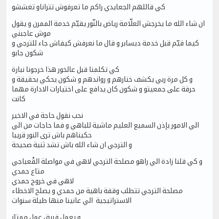
كي قاللهم الجعايدي راكم ما تعرفوش تتراناو تغششو
ان شاء الله ما يخرجش العلّامة رياض بالنّور يقيّم خدمة الممرن و يقول
موش عاجبني
كيما قيّم قبل خدمة ديسابر و قال ما نعرفش كيفاش جاء للترجي و
شكون جابو
كي تكلمنا قبل عالخور هذا خرجونا نبارة
و كل مرة ربي يكشف خنارهم و رواندهم و شكون يحكي بحقيقة و
حرقة على جمعيتو و شكون كان يدافع على اختيارات الادارة مهما
كانت
نحب نقول حاجة في الاخير
الي الامور بإذن السميع العليم ماشية للباهي و فما حاجات من الي
حكيناهم باش ترى النور قريبا
و الترجي ان شاء الله باش تشد ثنية صحيحة
و كي قلنا زادة الي راهو مصلحة الترجي لاهي في مواصلة القْعباجي
متاع حمدي
لاهي في خروج حمدي
مصلحة الترجي تتطلب وقفة باهية من حمدي و يصلح الاخطاء
الاستراتيجية الي عانينا منها طيلة سنوات
و يعمل فريق عمل ممتاز