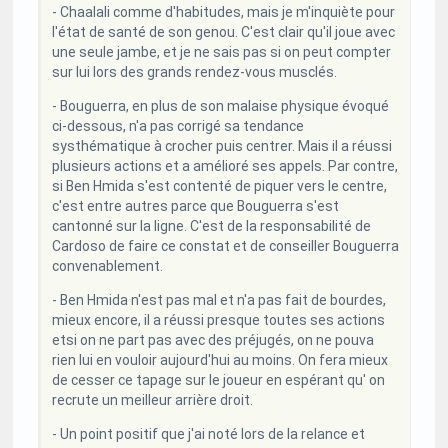
- Chaalali comme d'habitudes, mais je m'inquiète pour
l'état de santé de son genou. C'est clair qu'il joue avec
une seule jambe, et je ne sais pas si on peut compter
sur lui lors des grands rendez-vous musclés.
- Bouguerra, en plus de son malaise physique évoqué
ci-dessous, n'a pas corrigé sa tendance
systhématique à crocher puis centrer. Mais il a réussi
plusieurs actions et a amélioré ses appels. Par contre,
si Ben Hmida s'est contenté de piquer vers le centre,
c'est entre autres parce que Bouguerra s'est
cantonné sur la ligne. C'est de la responsabilité de
Cardoso de faire ce constat et de conseiller Bouguerra
convenablement.
- Ben Hmida n'est pas mal et n'a pas fait de bourdes,
mieux encore, il a réussi presque toutes ses actions
etsi on ne part pas avec des préjugés, on ne pouva
rien lui en vouloir aujourd'hui au moins. On fera mieux
de cesser ce tapage sur le joueur en espérant qu' on
recrute un meilleur arrière droit.
- Un point positif que j'ai noté lors de la relance et