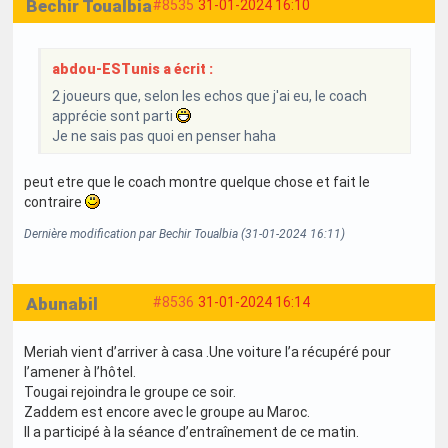
Bechir Toualbia
#8535
31-01-2024 16:10
abdou-ESTunis a écrit :
2 joueurs que, selon les echos que j'ai eu, le coach
apprécie sont parti
Je ne sais pas quoi en penser haha
peut etre que le coach montre quelque chose et fait le
contraire
Dernière modification par Bechir Toualbia (31-01-2024 16:11)
Abunabil
#8536
31-01-2024 16:14
Meriah vient d’arriver à casa .Une voiture l’a récupéré pour
l’amener à l’hôtel.
Tougai rejoindra le groupe ce soir.
Zaddem est encore avec le groupe au Maroc.
Il a participé à la séance d’entraînement de ce matin.