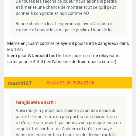
De toutes les façons ce joueur nous allions le perdre
et il mérite une chance de montrer tout ce qu'il peut
donner à son poste et non comme AD
Bonne chance à lui et espérons qu'avec Cardoso il
explose et donne le plus que le public attend de lui
Même en jouant comme relayeur il pourra être dangereux dans
les 18m.
Idem pour W.Derbali il faut le faire jouer comme relayeur et
opter pour le 4-3-3 ( en l'absence de trois-quarts centre)
mestiri67
#8548
31-01-2024 22:05
tarajjidawla a écrit :
Voilà moi je n'y étais pas mais il y avait des échos du
parc et c'était relaté un peu partout dont ici au forum
et c'est le sentiment que nous avons presque tous eu
ici qu'il était content de Zaddem et qu'il l'a essayé
dans plusieurs postes et que lors du dernier match il