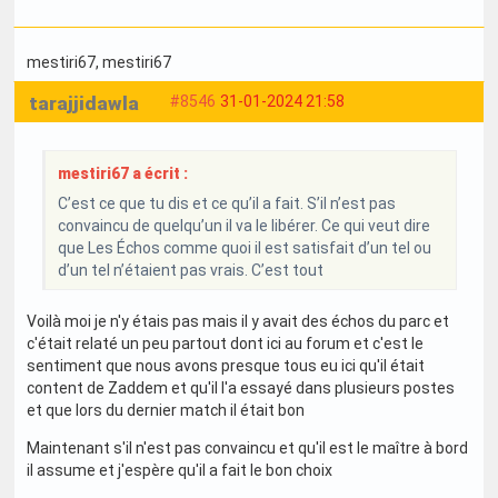
mestiri67
, mestiri67
tarajjidawla
#8546
31-01-2024 21:58
mestiri67 a écrit :
C’est ce que tu dis et ce qu’il a fait. S’il n’est pas
convaincu de quelqu’un il va le libérer. Ce qui veut dire
que Les Échos comme quoi il est satisfait d’un tel ou
d’un tel n’étaient pas vrais. C’est tout
Voilà moi je n'y étais pas mais il y avait des échos du parc et
c'était relaté un peu partout dont ici au forum et c'est le
sentiment que nous avons presque tous eu ici qu'il était
content de Zaddem et qu'il l'a essayé dans plusieurs postes
et que lors du dernier match il était bon
Maintenant s'il n'est pas convaincu et qu'il est le maître à bord
il assume et j'espère qu'il a fait le bon choix