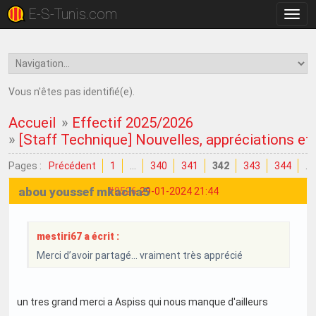
E-S-Tunis.com
Bascu
la
navig
Vous n'êtes pas identifié(e).
Accueil
»
Effectif 2025/2026
»
[Staff Technique] Nouvelles, appréciations et c
Pages :
Précédent
1
…
340
341
342
343
344
…
abou youssef mkacha5
#8526
29-01-2024 21:44
mestiri67 a écrit :
Merci d’avoir partagé… vraiment très apprécié
un tres grand merci a Aspiss qui nous manque d'ailleurs