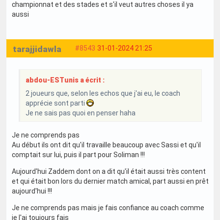
championnat et des stades et s'il veut autres choses il ya
aussi
tarajjidawla
#8543
31-01-2024 21:25
abdou-ESTunis a écrit :
2 joueurs que, selon les echos que j'ai eu, le coach
apprécie sont parti
Je ne sais pas quoi en penser haha
Je ne comprends pas
Au début ils ont dit qu'il travaille beaucoup avec Sassi et qu'il
comptait sur lui, puis il part pour Soliman !!!
Aujourd'hui Zaddem dont on a dit qu'il était aussi très content
et qui était bon lors du dernier match amical, part aussi en prêt
aujourd'hui !!!
Je ne comprends pas mais je fais confiance au coach comme
je l'ai toujours fais