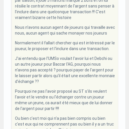
par saison, il joue 5 matchs marque 2 buts et on lui
résilie le contrat moyennant de l'argent sans penser à
l'inclure dans une quelconque transaction !!! C'est
vraiment bizarre cette histoire
Nous n'avons aucun agent de joueurs qui travaille avec
nous, aucun agent qui sache monayer nos joueurs
Normalement il fallait chercher qui est intéressé par le
joueur, le proposer et l'inclure dans une transaction.
J'ai entendu que l'UMSo voulait l'avoir lui et Debchi ou
un autre joueur pour Baccar l'AG, pourquoi nous
n'avons pas accepté ? pourquoi payer de l'argent pour
le laisser partir alors qu'il était une excellente monnaie
d'échange ??
Pourquoi ne pas l'avoir proposé au ST s'ils veulent
l'avoir et le vendre ou l'échanger contre un joueur
même un jeune, ca aurait été mieux que de lui donner
de l'argent pour partir !!!!
Ou bien c'est moi qui n'a pas bien compris ou bien
c'est eux qui ne comprennent pas ou bien il y a un truc