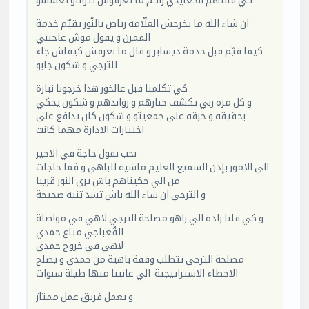
كي قاللهم الجعايدي راكم ما تعرفوش تتراناو تغششو
ان شاء الله ما يخرجش العلّامة رياض بالنّور يقيّم خدمة
الممرن و يقول موش عاجبني
كيما قيّم قبل خدمة ديسابر و قال ما نعرفش كيفاش جاء
للترجي و شكون جابو
كي تكلمنا قبل عالخور هذا خرجونا نبارة
و كل مرة ربي يكشف خنارهم و رواندهم و شكون يحكي
بحقيقة و حرقة على جمعيتو و شكون كان يدافع على
اختيارات الادارة مهما كانت
نحب نقول حاجة في الاخير
الي الامور بإذن السميع العليم ماشية للباهي و فما حاجات
من الي حكيناهم باش ترى النور قريبا
و الترجي ان شاء الله باش تشد ثنية صحيحة
و كي قلنا زادة الي راهو مصلحة الترجي لاهي في مواصلة
القْعباجي متاع حمدي
لاهي في خروج حمدي
مصلحة الترجي تتطلب وقفة باهية من حمدي و يصلح
الاخطاء الاستراتيجية الي عانينا منها طيلة سنوات
و يعمل فريق عمل ممتاز