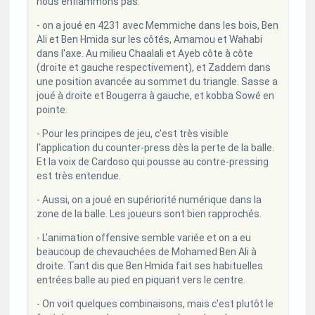
nous enflammons pas.
- on a joué en 4231 avec Memmiche dans les bois, Ben
Ali et Ben Hmida sur les côtés, Amamou et Wahabi
dans l'axe. Au milieu Chaalali et Ayeb côte à côte
(droite et gauche respectivement), et Zaddem dans
une position avancée au sommet du triangle. Sasse a
joué à droite et Bougerra à gauche, et kobba Sowé en
pointe.
- Pour les principes de jeu, c'est très visible
l'application du counter-press dès la perte de la balle.
Et la voix de Cardoso qui pousse au contre-pressing
est très entendue.
- Aussi, on a joué en supériorité numérique dans la
zone de la balle. Les joueurs sont bien rapprochés.
- L'animation offensive semble variée et on a eu
beaucoup de chevauchées de Mohamed Ben Ali à
droite. Tant dis que Ben Hmida fait ses habituelles
entrées balle au pied en piquant vers le centre.
- On voit quelques combinaisons, mais c'est plutôt le