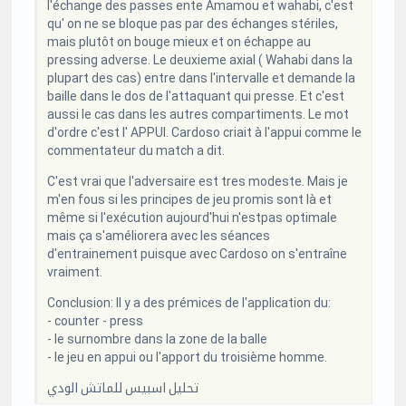
l'échange des passes ente Amamou et wahabi, c'est
qu' on ne se bloque pas par des échanges stériles,
mais plutôt on bouge mieux et on échappe au
pressing adverse. Le deuxieme axial ( Wahabi dans la
plupart des cas) entre dans l'intervalle et demande la
baille dans le dos de l'attaquant qui presse. Et c'est
aussi le cas dans les autres compartiments. Le mot
d'ordre c'est l' APPUI. Cardoso criait à l'appui comme le
commentateur du match a dit.
C'est vrai que l'adversaire est tres modeste. Mais je
m'en fous si les principes de jeu promis sont là et
même si l'exécution aujourd'hui n'estpas optimale
mais ça s'améliorera avec les séances
d'entrainement puisque avec Cardoso on s'entraîne
vraiment.
Conclusion: Il y a des prémices de l'application du:
- counter - press
- le surnombre dans la zone de la balle
- le jeu en appui ou l'apport du troisième homme.
تحليل اسبيس للماتش الودي