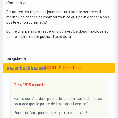
n'ont pas vu
De toutes les façons ce joueur nous allions le perdre et il
mérite une chance de montrer tout ce qu'il peut donner à son
poste et non comme AD
Bonne chance à lui et espérons qu'avec Cardoso il explose et
donne le plus que le public attend de lui
tarajjidawla
neder bachbaoueb
#8532
31-01-2024 12:25
Tiso 1919 a écrit :
Est ce que Zaddem possède les qualités techniques
pour occuper le poste de trois-quart centre ?
Pourquoi faire jouer un relayeur a ce poste ?