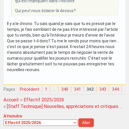
qui est manquant dans l'histoire
Qui peut nous éclairer là dessus?
Il y a le chrono. Tu sais quand je sais que tu es pressé par le
temps, je fais semblant de ne pas être intéressé par l’article
que tu vends, bien qu’à l’intérieur je meurs d’envie de l’avoir.
Que se passe-t-il donc? Tu me le vends pour moins que rien …
c’est ce que je pense s’est passé. Il restait 24 heures nous
n’avions absolument pas le temps de négocier la vente de
oumarou pour qualifier les joueurs recrutés. C’était soir le
lâcher gratuitement soit tu ne pouvais pas enregistrer tes
nouvelles recrues
Pages :
Précédent
1
…
340
341
342
343
344
…
Accueil
»
Effectif 2025/2026
»
[Staff Technique] Nouvelles, appréciations et critiques ...
Atteindre