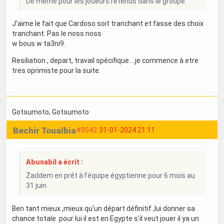
De même pour les joueurs retenus dans le groupe.
J'aime le fait que Cardoso soit tranchant et fasse des choix
tranchant. Pas le noss noss
w bous w ta3ni9.
Resiliation , depart, travail spécifique....je commence à etre
tres oprimiste pour la suite.
Gotsumoto
, Gotsumoto
Bechir Toualbia
#8542
31-01-2024 21:11
Abunabil a écrit :
Zaddem en prêt à l’équipe égyptienne pour 6 mois au
31 juin
Ben tant mieux ,mieux qu'un départ définitif ,lui donner sa
chance totale .pour lui il est en Egypte s'il veut jouer il ya un