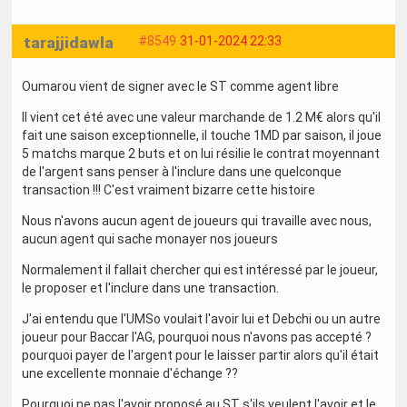
tarajjidawla
#8549
31-01-2024 22:33
Oumarou vient de signer avec le ST comme agent libre
Il vient cet été avec une valeur marchande de 1.2 M€ alors qu'il
fait une saison exceptionnelle, il touche 1MD par saison, il joue
5 matchs marque 2 buts et on lui résilie le contrat moyennant
de l'argent sans penser à l'inclure dans une quelconque
transaction !!! C'est vraiment bizarre cette histoire
Nous n'avons aucun agent de joueurs qui travaille avec nous,
aucun agent qui sache monayer nos joueurs
Normalement il fallait chercher qui est intéressé par le joueur,
le proposer et l'inclure dans une transaction.
J'ai entendu que l'UMSo voulait l'avoir lui et Debchi ou un autre
joueur pour Baccar l'AG, pourquoi nous n'avons pas accepté ?
pourquoi payer de l'argent pour le laisser partir alors qu'il était
une excellente monnaie d'échange ??
Pourquoi ne pas l'avoir proposé au ST s'ils veulent l'avoir et le