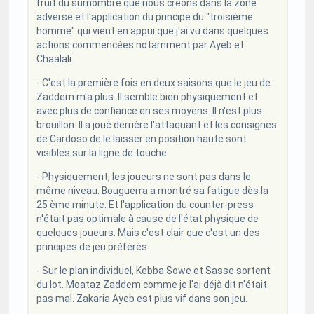
fruit du surnombre que nous créons dans la zone
adverse et l'application du principe du "troisième
homme" qui vient en appui que j'ai vu dans quelques
actions commencées notamment par Ayeb et
Chaalali.
- C'est la première fois en deux saisons que le jeu de
Zaddem m'a plus. Il semble bien physiquement et
avec plus de confiance en ses moyens. Il n'est plus
brouillon. Il a joué derrière l'attaquant et les consignes
de Cardoso de le laisser en position haute sont
visibles sur la ligne de touche.
- Physiquement, les joueurs ne sont pas dans le
même niveau. Bouguerra a montré sa fatigue dès la
25 ème minute. Et l'application du counter-press
n'était pas optimale à cause de l'état physique de
quelques joueurs. Mais c'est clair que c'est un des
principes de jeu préférés.
- Sur le plan individuel, Kebba Sowe et Sasse sortent
du lot. Moataz Zaddem comme je l'ai déjà dit n'était
pas mal. Zakaria Ayeb est plus vif dans son jeu.