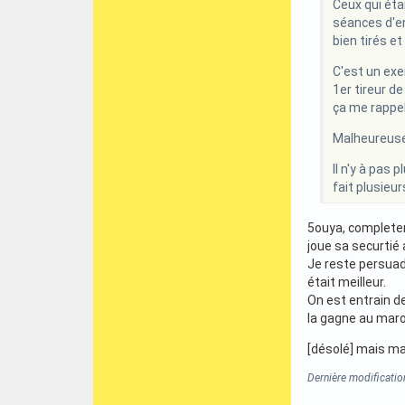
Ceux qui éta
séances d'en
bien tirés et
C'est un exer
1er tireur d
ça me rappell
Malheureusem
Il n'y à pas 
fait plusieu
5ouya, completeme
joue sa securtié 
Je reste persuad
était meilleur.
On est entrain d
la gagne au mar
[désolé] mais ma
Dernière modificati