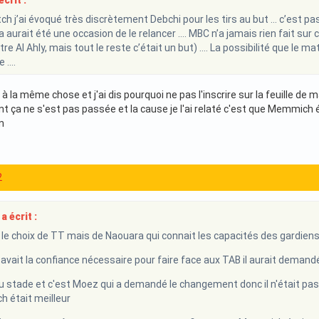
crit :
ch j’ai évoqué très discrètement Debchi pour les tirs au but … c’est pa
 aurait été une occasion de le relancer …. MBC n’a jamais rien fait sur ce
tre Al Ahly, mais tout le reste c’était un but) …. La possibilité que le 
e ….
é à la même chose et j'ai dis pourquoi ne pas l'inscrire sur la feuille d
ça ne s'est pas passée et la cause je l'ai relaté c'est que Memmich é
on
2
a écrit :
 le choix de TT mais de Naouara qui connait les capacités des gardiens
 avait la confiance nécessaire pour faire face aux TAB il aurait demand
 au stade et c'est Moez qui a demandé le changement donc il n'était pas 
 était meilleur