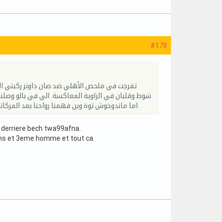
#178
اما ماندوخوش توة وين فهمنا رواحنا بعد المركاتو والنقايص زادو وضاحو اكثر ونغلطوش و مانغلطوش الجوارات هذا الطقطاقو ومازال الفلاقو.
 derriere bech twa99afna.
aisons et 3eme homme et tout ca.