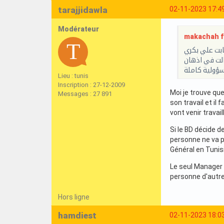
tarajjidawla
02-11-2023 17:4
Modérateur
makachah f 
ابت علي بكري
الت في اذهان
سؤولية كاملة
Lieu : tunis
Inscription : 27-12-2009
Moi je trouve que
Messages : 27 891
son travail et il
vont venir travai
Si le BD décide d
personne ne va po
Général en Tuni
Le seul Manager 
personne d'autr
Hors ligne
hamdiest
02-11-2023 18:0