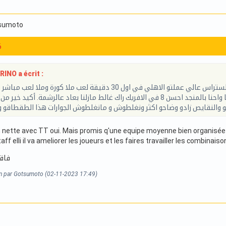
tsumoto
6
NO a écrit :
تفرجت في ملحص الأهلي ضد صان داونز ركبني الستراس عالي عملتو الاهلي في اول 30 دقيقة لعب ملا ك
شوط وقلبان في الزاوية المعاكسة. الي في بالو وصلنا واحنا بالمنجد احسن 8 في الافريك راك غالط مازلنا بعاد عالرش
 nette avec TT oui. Mais promis q'une equipe moyenne bien organisée
taff elli il va ameliorer les joueurs et les faires travailler les combin
فاق
on par Gotsumoto (02-11-2023 17:49)