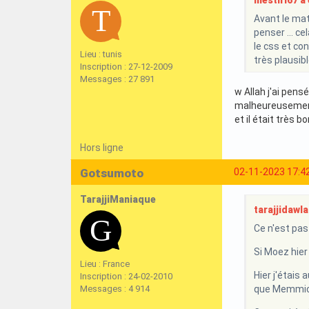
mestiri67 a é
Avant le mat
penser … cela
le css et con
Lieu : tunis
très plausibl
Inscription : 27-12-2009
Messages : 27 891
w Allah j'ai pens
malheureusement 
et il était très b
Hors ligne
Gotsumoto
02-11-2023 17:4
TarajjiManiaque
tarajjidawla 
Ce n'est pas
Si Moez hier
Lieu : France
Hier j'étais
Inscription : 24-02-2010
Messages : 4 914
que Memmich