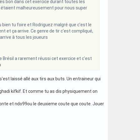
s bon dans cet exercice durant toutes les
ils étaient malheureusement pour nous super
ou bien tu foire et Rodriguez malgré que c'est le
t et ça arrive. Ce genre de tir c'est compliqué,
arrive à tous les joueurs
e Brésil a rarement réussi cet exercice et c'est
a
st laissé allé aux tirs aux buts. Un entraineur qui
ghadi kifkif. Et comme tu as dis physiquement on
h monte et ndo99ou le deuxieme coute que coute. Jouer