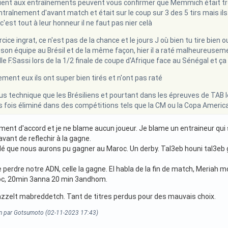
ient aux entraînements peuvent vous confirmer que Memmich était trè
traînement d'avant match et était sur le coup sur 3 des 5 tirs mais 
 c'est tout à leur honneur il ne faut pas nier celà
cice ingrat, ce n'est pas de la chance et le jours J où bien tu tire bien 
e son équipe au Brésil et de la même façon, hier il a raté malheureusemen
e F.Sassi lors de la 1/2 finale de coupe d'Afrique face au Sénégal et ça 
ent eux ils ont super bien tirés et n'ont pas raté
plus technique que les Brésiliens et pourtant dans les épreuves de TAB l
rs fois éliminé dans des compétitions tels que la CM ou la Copa Americ
nt d'accord et je ne blame aucun joueur. Je blame un entraineur qui s'e
avant de reflechir à la gagne.
é que nous aurons pu gagner au Maroc. Un derby. Tal3eb houni tal3eb 
e perdre notre ADN, celle la gagne. El habla de la fin de match, Meria
oc, 20min 3anna 20 min 3andhom.
zzelt mabreddetch. Tant de titres perdus pour des mauvais choix.
on par Gotsumoto (02-11-2023 17:43)