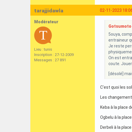
tarajjidawla
02-11-2023 18:0
Modérateur
Gotsumoto a
5ouya, compl
entraineur qu
Je reste per
Lieu : tunis
physiquement
Inscription : 27-12-2009
On est entra
Messages : 27 891
coute. Joue
[désolé] mai
C'est quoi les so
Les changements
Keba à la place 
Ogbelu à la plac
Derbeli à la plac