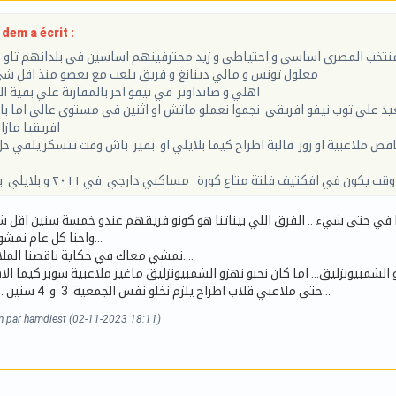
dem a écrit :
 منتخب المصري اساسي و احتياطي و زيد محترفينهم اساسين في بلدانهم تاو
معلول تونس و مالي دينانغ و فريق يلعب مع بعضو منذ اقل ش
اهلي و صانداونز في نيفو اخر بالمقارنة علي بقية ا
يد علي توب نيفو افريقي نجموا نعملو ماتش او اثنين في مستوي عالي اما ب
افريقيا مازا
قص ملاعبية او زوز قالبة اطراح كيما بلايلي او بقير باش وقت تتسكر يلقي ح
كون في افكتيف فلتة متاع كورة مساكني دارجي في ٢٠١١ و بلايلي بفير في ٢٠١٩
في حتى شيء .. الفرق اللي بيناتنا هو كونو فريقهم عندو خمسة سنين اقل 
واحنا كل عام نمشو 11 ونجيبو 11 جدد...
نمشي معاك في حكاية ناقصنا الملاعبية قلابة الاطراح....
و الشمبيونزليق... اما كان نحبو نهزو الشمبيونزليق ماغير ملاعبية سوبر كيما ا
حتى ملاعبي قلاب اطراح يلزم نخلو نفس الجمعية 3 و 4 سنين ... كيما يعملو هوما...
on par hamdiest (02-11-2023 18:11)