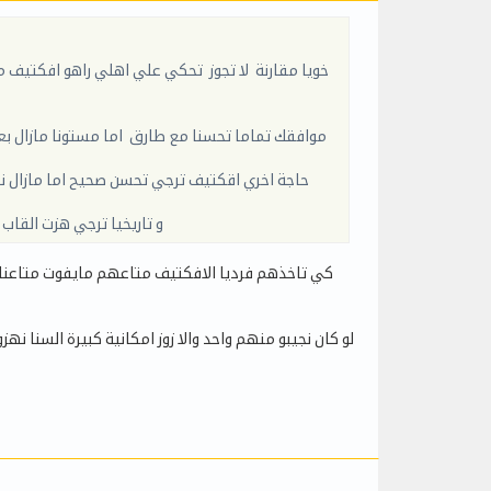
خويا مقارنة لا تجوز تحكي علي اهلي راهو افكتيف
موافقك تماما تحسنا مع طارق اما مستونا مازال بع
حاجة اخري اقكتيف ترجي تحسن صحيح اما مازال نا
و تاريخيا ترجي هزت القاب وقت ي
كي تاخذهم فرديا الافكتيف متاعهم مايفوت متاعنا 
لو كان نجيبو منهم واحد والا زوز امكانية كبيرة السنا نهز