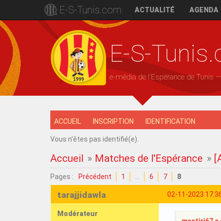
E-S-Tunis.com
ACTUALITÉ
AGENDA
E-S-Tunis
e-média de l'Espérance de Tunis 
ACCUEIL
INSCRIPTION
IDENTIFICATION
Vous n'êtes pas identifié(e).
Accueil
»
Matches de l'Espérance
»
[
Pages :
Précédent
1
…
6
7
8
tarajjidawla
02-11-2023 17:3
Modérateur