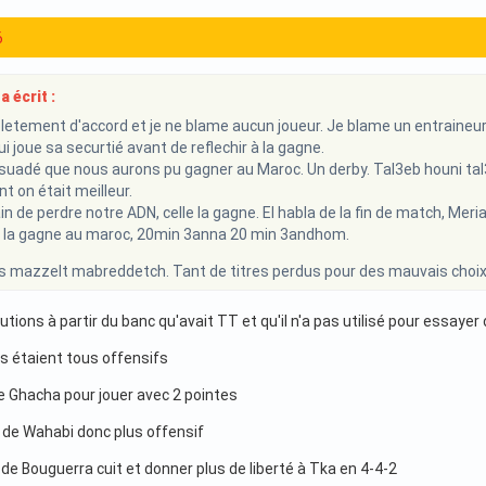
6
 écrit :
etement d'accord et je ne blame aucun joueur. Je blame un entraineur qu
i joue sa securtié avant de reflechir à la gagne.
suadé que nous aurons pu gagner au Maroc. Un derby. Tal3eb houni tal3
 on était meilleur.
in de perdre notre ADN, celle la gagne. El habla de la fin de match, M
r la gagne au maroc, 20min 3anna 20 min 3andhom.
s mazzelt mabreddetch. Tant de titres perdus pour des mauvais choix
lutions à partir du banc qu'avait TT et qu'il n'a pas utilisé pour essaye
 étaient tous offensifs
de Ghacha pour jouer avec 2 pointes
e de Wahabi donc plus offensif
e de Bouguerra cuit et donner plus de liberté à Tka en 4-4-2