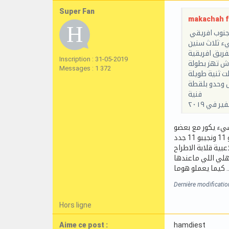
Super Fan
makachah f 
 جنوب افريقي
يء ثلاث سنين
لفريق افريقية
Inscription : 31-05-2019
اش تهز بطولة
Messages : 1 372
لت ثنية طويلة
ل وحدو بلقطة
فنية
شيء يكور مع بعضو
لاهلي اللي ماعندها
Dernière modificati
Hors ligne
Aime ce post :
hamdiest