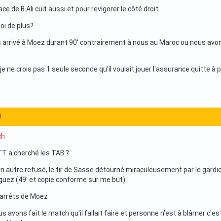
ce de B.Ali cuit aussi et pour revigorer le côté droit
uoi de plus?
 arrivé à Moez durant 90' contrairement à nous au Maroc ou nous avons
 je ne crois pas 1 seule seconde qu'il voulait jouer l'assurance quitte à
9
ch
TT a cherché les TAB ?
n autre refusé, le tir de Sasse détourné miraculeusement par le gard
uez (49' et copie conforme sur me but)
 arrêts de Moez
avons fait le match qu'il fallait faire et personne n'est à blâmer c'est