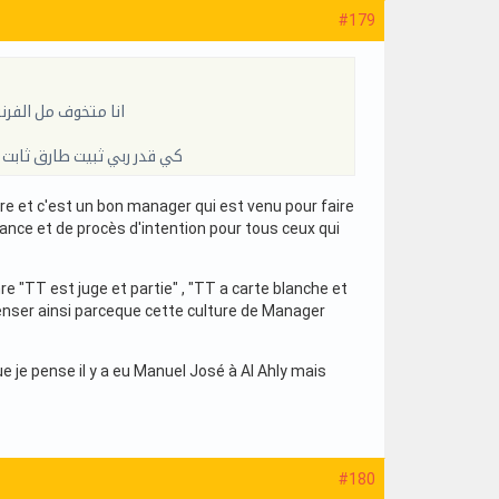
#179
انا متخوف مل الفرن
كي قدر ربي ثبيت طارق ثابت 
nre et c'est un bon manager qui est venu pour faire
fiance et de procès d'intention pour tous ceux qui
e "TT est juge et partie" , "TT a carte blanche et
 penser ainsi parceque cette culture de Manager
 je pense il y a eu Manuel José à Al Ahly mais
#180