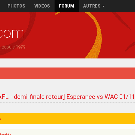
PHOTOS
VIDÉOS
FORUM
AUTRES
.com
— depuis 1999
AFL - demi-finale retour] Esperance vs WAC 01/1
6