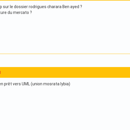
p sur le dossier rodrigues charara Ben ayed ?
ôture du mercato ?
3
en prêt vers UML (union mosrata lybia)