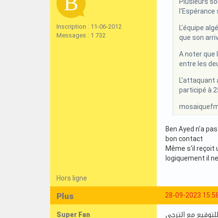
Plusieurs so
l'Espérance 
Inscription : 11-06-2012
L'équipe algé
Messages : 1 732
que son arriv
A noter que 
entre les de
L'attaquant a
participé à 
mosaiquef
Ben Ayed n'a pas
bon contact
Même s'il reçoit 
logiquement il n
Hors ligne
Plus
28-09-2023 15:5
Super Fan
للتوقيع مع الترجي