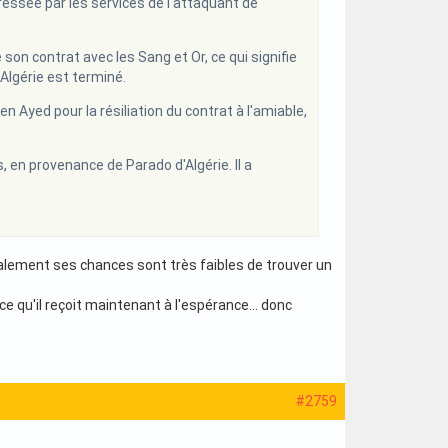
ressée par les services de l'attaquant de
e son contrat avec les Sang et Or, ce qui signifie
 Algérie est terminé.
 Ayed pour la résiliation du contrat à l'amiable,
s, en provenance de Parado d'Algérie. Il a
alement ses chances sont très faibles de trouver un
e qu'il reçoit maintenant à l'espérance... donc
#2759