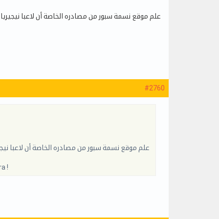
#2760
a !