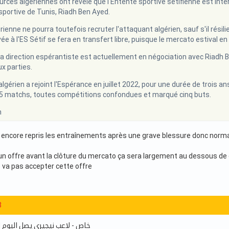
urces algériennes ont révélé que l'Entente sportive sétifienne est inté
sportive de Tunis, Riadh Ben Ayed.
rienne ne pourra toutefois recruter l'attaquant algérien, sauf s'il résili
ée à l'ES Sétif se fera en transfert libre, puisque le mercato estival en
la direction espérantiste est actuellement en négociation avec Riadh Ben
ux parties.
lgérien a rejoint l'Espérance en juillet 2022, pour une durée de trois an
25 matchs, toutes compétitions confondues et marqué cinq buts.
m
 encore repris les entraînements après une grave blessure donc norm
un offre avant la clôture du mercato ça sera largement au dessous de c
e va pas accepter cette offre
8
خاص - لاعب نيجيري يصل اليوم 