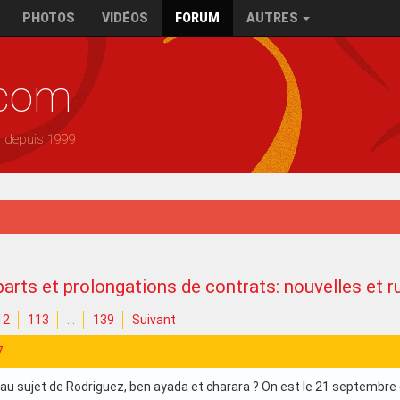
PHOTOS
VIDÉOS
FORUM
AUTRES
.com
— depuis 1999
arts et prolongations de contrats: nouvelles et 
12
113
…
139
Suivant
7
u sujet de Rodriguez, ben ayada et charara ? On est le 21 septembre et