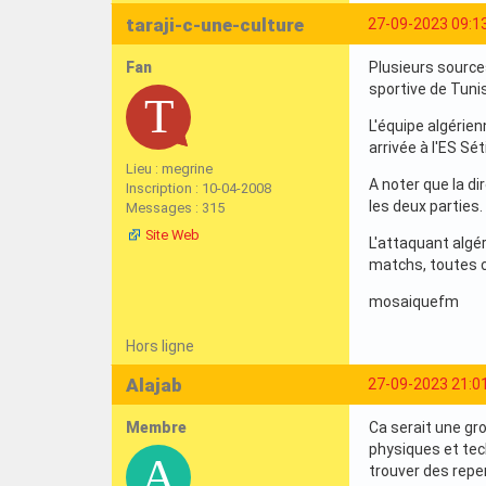
taraji-c-une-culture
27-09-2023 09:1
Fan
Plusieurs sources
sportive de Tuni
L'équipe algérien
arrivée à l'ES Sé
Lieu : megrine
A noter que la di
Inscription : 10-04-2008
les deux parties.
Messages : 315
Site Web
L'attaquant algér
matchs, toutes 
mosaiquefm
Hors ligne
Alajab
27-09-2023 21:0
Membre
Ca serait une gr
physiques et tec
trouver des reper