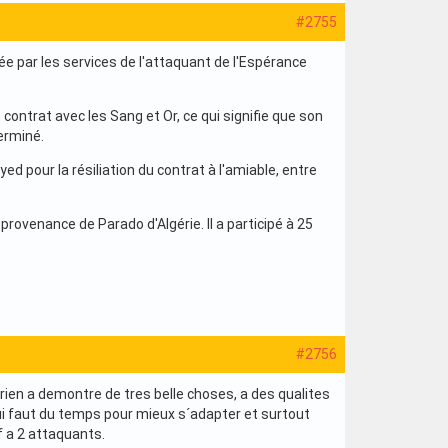
#2755
ée par les services de l'attaquant de l'Espérance
n contrat avec les Sang et Or, ce qui signifie que son
terminé.
d pour la résiliation du contrat à l'amiable, entre
 provenance de Parado d'Algérie. Il a participé à 25
#2756
rien a demontre de tres belle choses, a des qualites
lui faut du temps pour mieux s´adapter et surtout
f a 2 attaquants.