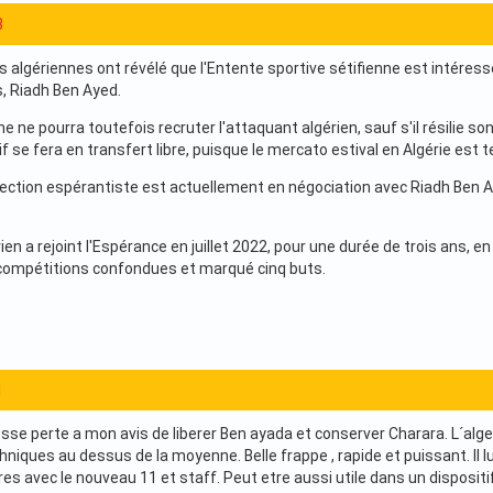
3
 algériennes ont révélé que l'Entente sportive sétifienne est intéress
s, Riadh Ben Ayed.
ne ne pourra toutefois recruter l'attaquant algérien, sauf s'il résilie so
tif se fera en transfert libre, puisque le mercato estival en Algérie est 
rection espérantiste est actuellement en négociation avec Riadh Ben Aye
ien a rejoint l'Espérance en juillet 2022, pour une durée de trois ans, en
compétitions confondues et marqué cinq buts.
1
osse perte a mon avis de liberer Ben ayada et conserver Charara. L´alge
hniques au dessus de la moyenne. Belle frappe , rapide et puissant. Il 
es avec le nouveau 11 et staff. Peut etre aussi utile dans un dispositi