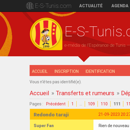
E-S-Tunis.com
ACTUALITÉ
AGENDA
E-S-Tunis
e-média de l'Espérance de Tunis 
ACCUEIL
INSCRIPTION
IDENTIFICATION
Vous n'êtes pas identifié(e).
Accueil
»
Transferts et rumeurs
»
Dép
Pages :
Précédent
1
…
109
110
111
1
Redondo taraji
21-09-2023 20:2
Super Fan
Rien de nouveau a