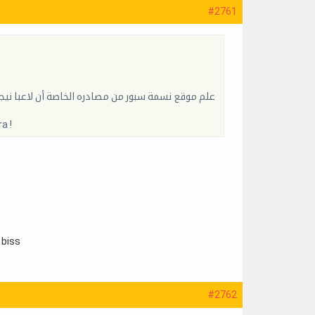
#2761
a !
 biss
#2762