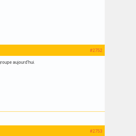
#2752
groupe aujourd'hui.
#2753