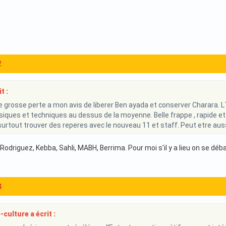
2
t :
e grosse perte a mon avis de liberer Ben ayada et conserver Charara. L
siques et techniques au dessus de la moyenne. Belle frappe , rapide et 
surtout trouver des reperes avec le nouveau 11 et staff. Peut etre auss
odriguez, Kebba, Sahli, MABH, Berrima. Pour moi s'il y a lieu on se dé
4
-culture a écrit :