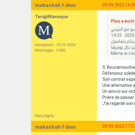
makachah f dem
28-09-2023 16:0
TarajjiManiaque
Plus a écrit 
يع مع الترجي
ترجي..وسنوافيكم بتفاصيل
Inscription : 10-12-2020
Messages : 3 856
Même si c'es
S. Bouzamoucha d
Défenseur solide
Son contrat expi
Une alternative 
Un ami ici sur no
Prière de passer 
J'ai regardé son
Hors ligne
makachah f dem
28-09-2023 17:5