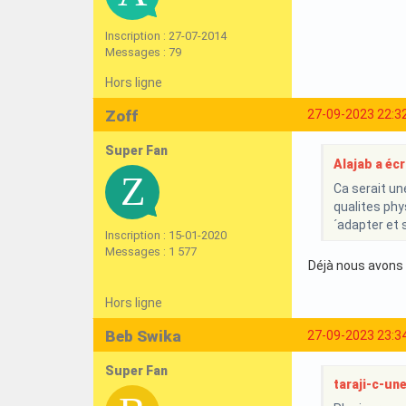
Inscription : 27-07-2014
Messages : 79
Hors ligne
Zoff
27-09-2023 22:3
Super Fan
Alajab a écri
Ca serait un
qualites phy
´adapter et 
Inscription : 15-01-2020
Messages : 1 577
Déjà nous avons R
Hors ligne
Beb Swika
27-09-2023 23:3
Super Fan
taraji-c-une