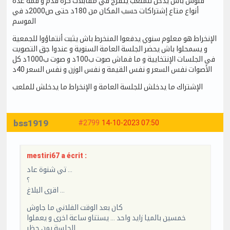
فلوس باش يدخل للملعب يتفرج في مقابلات كرة قدم و فمة عدة
أنواع متاع إشتراكات حسب المكان من 180د حتى ص2000د في
الموسم
الإنخراط هو معلوم سنوي يدفعوا المنخرط باش يثبت أنتماؤوا للجمعية
و يسمحلوا باش يحضر الجلسة العامة السنوية و عندوا جق التصويت
في الجلسات الإنتخايية و ما فماش صوت ب100د و صوت ب1000د كل
الأصوات نفس السعر و نفس القيمة و نفس الوزن و نفس السعر 40د
الإشتراك ما يدخلش للجلسة العامة و الإنخراط ما يدخلش للملعب
bss1919
#2799
14-10-2023 07:50
mestiri67 a écrit :
تي شنوة عاد …
؟
اقرى البلاغ …
كان بعد الوقت الفلاني ما جاوش
خمسين بالميا زايد واحد … يستناو ساعة اخرى و يعملوا
الجلسة بمن حظر