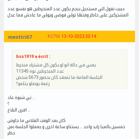
حبيت نقول الي مستحيل ينجم يكون عدد المنخرطين هو نفسو عدد
المشتركين على خاطر وقتها تولي فوضى ويولي ما عادش فما عدل
mestiri67
#2796
13-10-2023 20:14
bss1919 a écrit :
يعني في حالة انو لو يكون كل مشترك منخرط
عدد المنخرطين توة 11345
الجلسة العامة ما تنعقد كان بحضور 5673 شخص
زغمة يوصلو يتلمو؟
تي شنوة عاد …
؟
اقرى البلاغ …
كان بعد الوقت الفلاني ما جاوش
خمسين بالميا زايد واحد … يستناو ساعة اخرى و يعملوا الجلسة بمن
حظر