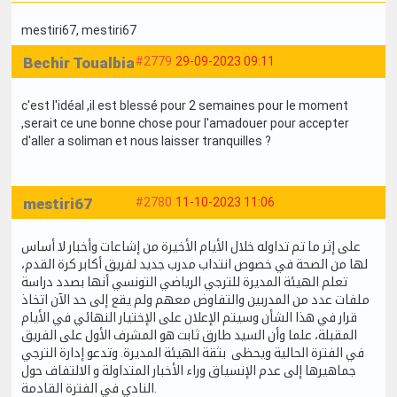
mestiri67
, mestiri67
Bechir Toualbia
#2779
29-09-2023 09:11
c'est l'idéal ,il est blessé pour 2 semaines pour le moment
,serait ce une bonne chose pour l'amadouer pour accepter
d'aller a soliman et nous laisser tranquilles ?
mestiri67
#2780
11-10-2023 11:06
على إثر ما تم تداوله خلال الأيام الأخيرة من إشاعات وأخبار لا أساس
لها من الصحة في خصوص انتداب مدرب جديد لفريق أكابر كرة القدم،
تعلم الهيئة المديرة للترجي الرياضي التونسي أنها بصدد دراسة
ملفات عدد من المدربين والتفاوض معهم ولم يقع إلى حد الآن اتخاذ
قرار في هذا الشأن وسيتم الإعلان على الإختيار النهائي في الأيام
المقبلة، علما وأن السيد طارق ثابت هو المشرف الأول على الفريق
في الفترة الحالية ويحظى بثقة الهيئة المديرة. وتدعو إدارة الترجي
جماهيرها إلى عدم الإنسياق وراء الأخبار المتداولة و الالتفاف حول
النادي في الفترة القادمة.