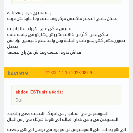
يا مستيري خويا وسع بالك
ممكن خانني التعبير ماكنتش مركز وقت كتبت وما عاودتش قريت
مانيش نحكي على الاجراءات القانونية
نحكي على اكثر من 5 الاف بشر بش يشاركو في جلسة عامة
تصور ربعهم كهو يحبو ياخذو الكلمة وكل واحد عندو دقيقتين برك بش
يتدخل
قداش تدوم الجلسة وقداش من راي يتسمع
bss1919
#2800
14-10-2023 08:09
abdou-ESTunis a écrit :
Oui.
السوسيوس في اسبانيا وفي امريكا اللاتينية تعني بالضبط
المنخرطين في باقي بلدان العالم الي هوما شركاء في راس المال
الي هو يختلف على السوسيوس لي موجود في تونس الي هي جمعية