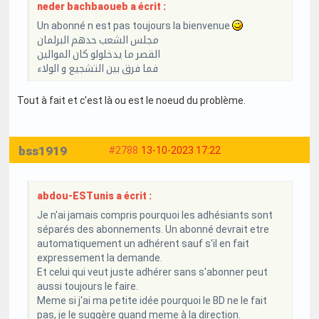
neder bachbaoueb a écrit :
Un abonné n est pas toujours la bienvenue
مجلس الشعب حدهم البرلمان
القصر ما يدخلولو كان الموالين
فما فرق بين التشجيع و الولاء
Tout à fait et c'est là ou est le noeud du problème.
bss1919
#2788
13-10-2023 17:22
abdou-ESTunis a écrit :
Je n'ai jamais compris pourquoi les adhésiants sont
séparés des abonnements. Un abonné devrait etre
automatiquement un adhérent sauf s'il en fait
expressement la demande.
Et celui qui veut juste adhérer sans s'abonner peut
aussi toujours le faire.
Meme si j'ai ma petite idée pourquoi le BD ne le fait
pas, je le suggère quand meme à la direction.