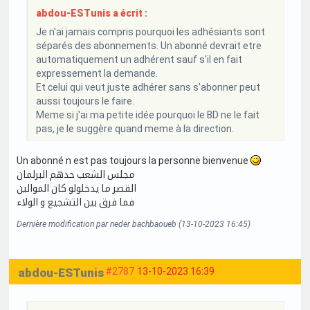
abdou-ESTunis a écrit :
Je n'ai jamais compris pourquoi les adhésiants sont
séparés des abonnements. Un abonné devrait etre
automatiquement un adhérent sauf s'il en fait
expressement la demande.
Et celui qui veut juste adhérer sans s'abonner peut
aussi toujours le faire.
Meme si j'ai ma petite idée pourquoi le BD ne le fait
pas, je le suggère quand meme à la direction.
Un abonné n est pas toujours la personne bienvenue
مجلس الشعب حدهم البرلمان
القصر ما يدخلولو كان الموالين
فما فرق بين التشجيع و الولاء
Dernière modification par neder bachbaoueb (13-10-2023 16:45)
abdou-ESTunis
#2787
13-10-2023 16:39