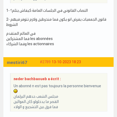
1- النصاب القانوني في الجلسات العامة كيفاش يتلم؟
2- قانون الجمعيات يفرض انو يكون فما منخرطين ولازم تتوفر فيهم
الشروط
في العالم المتقدم
فما المشتركين les abonnées
وفما الشركاء les actionnaires
mestiri67
#2789
13-10-2023 18:23
neder bachbaoueb a écrit :
Un abonné n est pas toujours la personne bienvenue
مجلس الشعب حدهم البرلمان
القصر ما يدخلولو كان الموالين
فما فرق بين التشجيع و الولاء