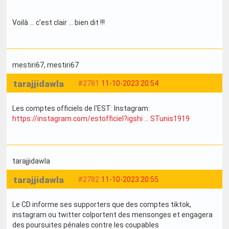
Voilà … c’est clair … bien dit !!!
mestiri67
, mestiri67
tarajjidawla
#2781
11-10-2023 20:54
Les comptes officiels de l'EST: Instagram:
https://instagram.com/estofficiel?igshi … STunis1919
tarajjidawla
tarajjidawla
#2782
11-10-2023 20:55
Le CD informe ses supporters que des comptes tiktok,
instagram ou twitter colportent des mensonges et engagera
des poursuites pénales contre les coupables