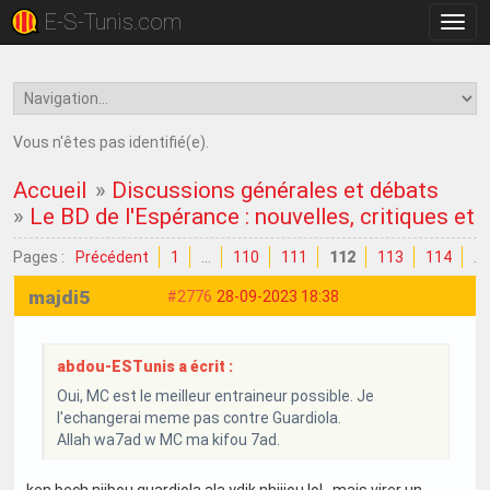
E-S-Tunis.com
Bascu
la
navig
Vous n'êtes pas identifié(e).
Accueil
»
Discussions générales et débats
»
Le BD de l'Espérance : nouvelles, critiques et
Pages :
Précédent
1
…
110
111
112
113
114
…
majdi5
#2776
28-09-2023 18:38
abdou-ESTunis a écrit :
Oui, MC est le meilleur entraineur possible. Je
l'echangerai meme pas contre Guardiola.
Allah wa7ad w MC ma kifou 7ad.
ken bech njibou guardiola ala ydik nhijjou lol , mais virer un