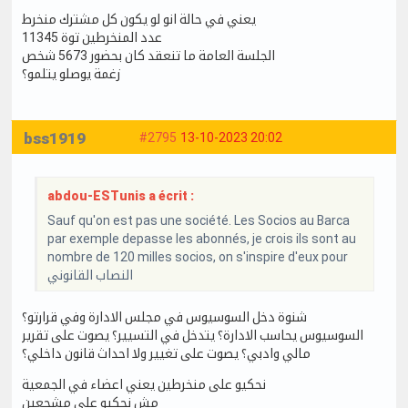
يعني في حالة انو لو يكون كل مشترك منخرط
عدد المنخرطين توة 11345
الجلسة العامة ما تنعقد كان بحضور 5673 شخص
زغمة يوصلو يتلمو؟
bss1919
#2795
13-10-2023 20:02
abdou-ESTunis a écrit :
Sauf qu'on est pas une société. Les Socios au Barca
par exemple depasse les abonnés, je crois ils sont au
nombre de 120 milles socios, on s'inspire d'eux pour
النصاب القانوني
شنوة دخل السوسيوس في مجلس الادارة وفي قرارتو؟
السوسيوس يحاسب الادارة؟ يتدخل في التسيير؟ يصوت على تقرير
مالي وادبي؟ يصوت على تغيير ولا احداث قانون داخلي؟
نحكيو على منخرطين يعني اعضاء في الجمعية
مش نحكيو على مشجعين