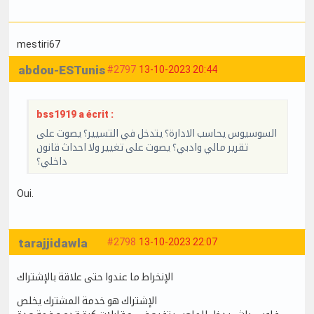
mestiri67
abdou-ESTunis
#2797
13-10-2023 20:44
bss1919 a écrit :
السوسيوس يحاسب الادارة؟ يتدخل في التسيير؟ يصوت على
تقرير مالي وادبي؟ يصوت على تغيير ولا احداث قانون
داخلي؟
Oui.
tarajjidawla
#2798
13-10-2023 22:07
الإنخراط ما عندوا حتى علاقة بالإشتراك
الإشتراك هو خدمة المشترك يخلص