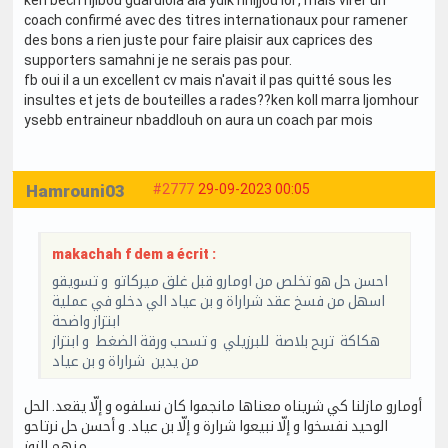
coach confirmé avec des titres internationaux pour ramener
des bons a rien juste pour faire plaisir aux caprices des
supporters samahni je ne serais pas pour.
fb oui il a un excellent cv mais n'avait il pas quitté sous les
insultes et jets de bouteilles a rades??ken koll marra ljomhour
ysebb entraineur nbaddlouh on aura un coach par mois
Hamrouni03
#2777
29-09-2023 00:05
makachah f dem a écrit :
احسن حل هو تخلص من اومارو قبل غلق ميركاتو و تسويقو
اسهل من فسخ عقد شراراة و بن عياد الي دخلو في عملية
ابتزاز واضحة
هكاكة تربح بلاصة للبرزيلي و تسحب ورقة الضغط و ابتزاز
من يدين شراراة و بن عياد
أومارو مازلنا كي شريناه معناها مانجموا كان نسلفوه و إلّا يقعد. الحل
الوحيد نفسخوا و إلّا نبيعوا شرارة و إلّا بن عياد. و أحسن حل نرتاحو
منهم الزوز.