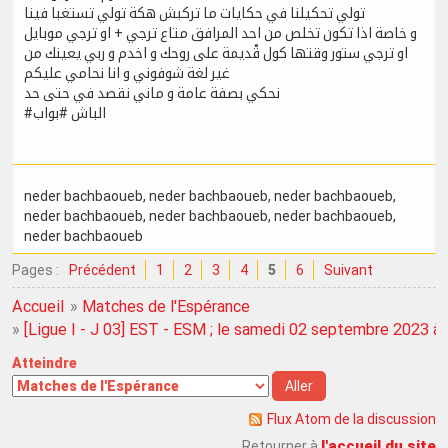
تولي تحكيلنا في حكايات ما تركبش هكة تولي تستغبا فينا
و خاصة اذا تكون تخلص من احد المرافق متاع ترجي + او ترجي موبايل
او ترجي ستور وقتها كول قْديمة على روحك و اخدم و ربي يعينك من
غير لغة شوفوني و انا نحامي عليكم
نحكي بصفة عامة و ماني نقصد في حتى حد
#الباش #بواب
neder bachbaoueb
, neder bachbaoueb
, neder bachbaoueb
,
neder bachbaoueb
, neder bachbaoueb
, neder bachbaoueb
,
neder bachbaoueb
Pages :
Précédent
1
2
3
4
5
6
Suivant
Accueil
»
Matches de l'Espérance
»
[Ligue I - J 03] EST - ESM ; le samedi 02 septembre 2023 à
Atteindre
Flux Atom de la discussion
l'accueil du site
Retourner à