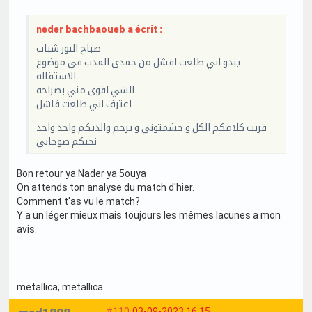
neder bachbaoueb a écrit :
صباح النور شباب
يبدو اني طلعت افشل من حمدي المدب في موضوع
الاستقالة
الشي اقوى مني بصراحة
اعترف اني طلعت فاشل
قريت كلامكم الكل و حشمتوني و يرحم والديكم واحد واحد
نحبكم صوحابي
Bon retour ya Nader ya 5ouya
On attends ton analyse du match d'hier.
Comment t'as vu le match?
Y a un léger mieux mais toujours les mêmes lacunes a mon
avis.
metallica
, metallica
#110
03-09-2023 16:15