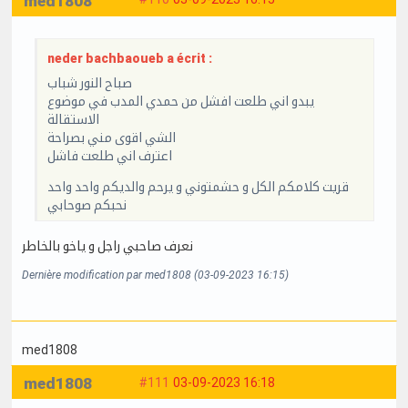
med1808
neder bachbaoueb a écrit :
صباح النور شباب
يبدو اني طلعت افشل من حمدي المدب في موضوع
الاستقالة
الشي اقوى مني بصراحة
اعترف اني طلعت فاشل
قريت كلامكم الكل و حشمتوني و يرحم والديكم واحد واحد
نحبكم صوحابي
نعرف صاحبي راجل و ياخو بالخاطر
Dernière modification par med1808 (03-09-2023 16:15)
med1808
med1808
#111
03-09-2023 16:18