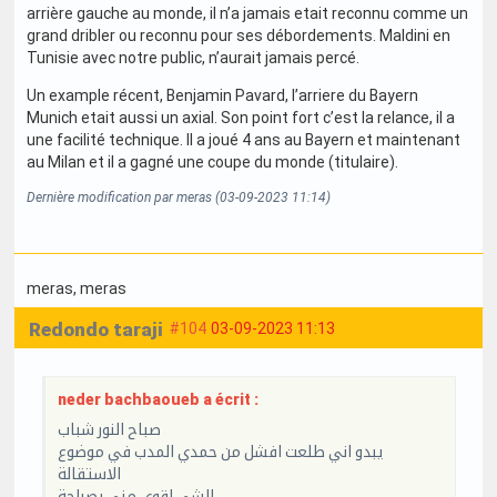
arrière gauche au monde, il n’a jamais etait reconnu comme un
grand dribler ou reconnu pour ses débordements. Maldini en
Tunisie avec notre public, n’aurait jamais percé.
Un example récent, Benjamin Pavard, l’arriere du Bayern
Munich etait aussi un axial. Son point fort c’est la relance, il a
une facilité technique. Il a joué 4 ans au Bayern et maintenant
au Milan et il a gagné une coupe du monde (titulaire).
Dernière modification par meras (03-09-2023 11:14)
meras
, meras
Redondo taraji
#104
03-09-2023 11:13
neder bachbaoueb a écrit :
صباح النور شباب
يبدو اني طلعت افشل من حمدي المدب في موضوع
الاستقالة
الشي اقوى مني بصراحة