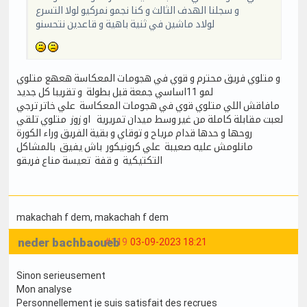
و سجلنا الهدف الثالث و كنا نجمو نمركيو لولا التسرع
لولاد ماشين في ثنية باهية و قاعدين نتحسنو
و متلوي فريق محترم و قوي في هجومات المعكاسة هعهع متلوي
لمو 11اساسي جمعة قبل بطولة و تقريبا كل جديد
مافاقش اللي متلوي قوي في هجومات المعكاسة علي خاتر ترجي
لعبت مقابلة كاملة من غير وسط ميدان تمريرية او زوز متلوي تلقي
روحها و حدها قدام مرياح و توقاي و بقية الفريق وراء الكورة
مانلومش عليه صعيبة علي كرونيكور باش يفيق بالمشاكل
التكتيكية و قفة تعيسة مناع فريقو
makachah f dem
, makachah f dem
neder bachbaoueb
#119
03-09-2023 18:21
Sinon serieusement
Mon analyse
Personnellement je suis satisfait des recrues