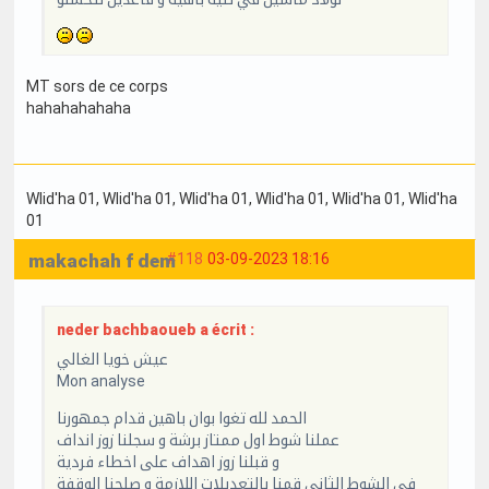
MT sors de ce corps
hahahahahaha
Wlid'ha 01
, Wlid'ha 01
, Wlid'ha 01
, Wlid'ha 01
, Wlid'ha 01
, Wlid'ha
01
makachah f dem
#118
03-09-2023 18:16
neder bachbaoueb a écrit :
عيش خويا الغالي
Mon analyse
الحمد لله تغوا بوان باهين قدام جمهورنا
عملنا شوط اول ممتاز برشة و سجلنا زوز انداف
و قبلنا زوز اهداف على اخطاء فردية
في الشوط الثاني قمنا بالتعديلات اللازمة و صلحنا الوقفة