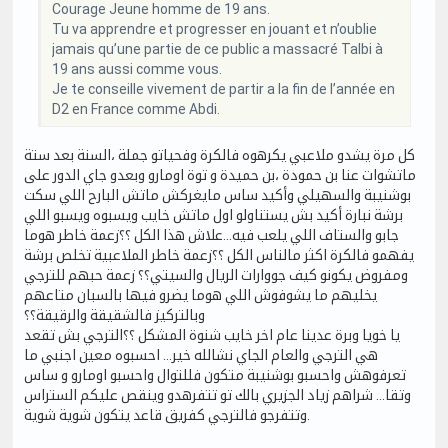
Courage Jeune homme de 19 ans.
Tu va apprendre et progresser en jouant et n’oublie
jamais qu’une partie de ce public a massacré Talbi à
19 ans aussi comme vous.
Je te conseille vivement de partir a la fin de l’année en
D2 en France comme Abdi.
كل مرة يشدو ملاعبي يكرهوه فالكرة وفحياتو جملة ،السنة بعد ستة
ماتشوات عنا بن حمودة ،بن حميدة و توة اومارو وبعدو جاي الدور على
بوشنيبة والسهيلي وأكيد ساس مايغركش ماتش البارح اللي سكت
برشة نبارة أكيد بش يستناولو اول ماتش خايب ويسبوه ويسبو اللي
جابو والستاف اللي يلعب فيه...علاش هذا الكل ؟؟زعمة خاطر هوما
يفهمو فالكرة اكثر مالناس الكل ؟؟زعمة خاطر الملاعبية تخلص برشة
ومفروض يكونو كيف جووارات الريال والسيتي؟؟ زعمة حبهم للترجي
يخليهم ما يشوفوش اللي هوما يضرو فيها بالسبان متاعهم
وبالتركيز فالشقيقة والرقيقة؟؟
يا خويا وبرة عدينا عام اخر خايب شنوة المشكل ؟؟الترجي بش تقعد
هي الترجي والعام الجاي نشالله خير... احسبوه معين اجنبي ما
تعرفوهش واحسبو بوشنيبة متكون فللتوال واحسبو اومارو و ساس
وتقا... شراهم زياد الجزيري بالك تو تتفرهدو وينقص عليكم الستراس
وتتفرجو فالترجي كفريق قاعد يتكون شوية شوية.