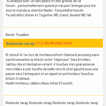
.tu analyse bien .un des piliers et des grands de ce
forum....personnellement quand je n'ai pas l'énergie pour lire
tout le monde je cherche Nader ,Tony,wlidha'mestiri .....
Ya sidi al3rn chitan et Together WE stand .divided WE fall
Bechir Toualbia
Redondo taraji
#122
03-09-2023 18:54
Ki tchouf le 1er but de metlaoui kifech t3arina b pressing sans
synchronisation w kifech notre "régisseur" 3ara El milieu
tab3ou tka et derbali en retard. 4 touches min goal adverse
vers milieu à une touche de balle vers le côté gauche puis une
passe vers l'attaquant et un appel en profondeur fass5ou
bi3om 3 rideaux.
Hadhi metlaoui, calibre a9wa te5sir El match.
Redondo taraji
, Redondo taraji
, Redondo taraji
, Redondo taraji