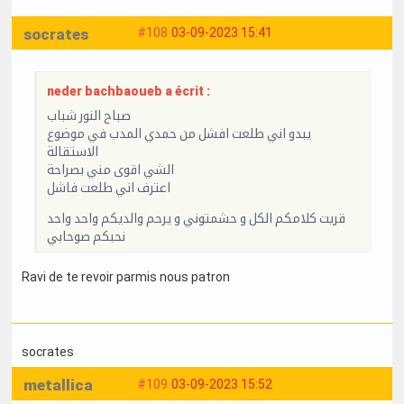
socrates
#108
03-09-2023 15:41
neder bachbaoueb a écrit :
صباح النور شباب
يبدو اني طلعت افشل من حمدي المدب في موضوع
الاستقالة
الشي اقوى مني بصراحة
اعترف اني طلعت فاشل
قريت كلامكم الكل و حشمتوني و يرحم والديكم واحد واحد
نحبكم صوحابي
Ravi de te revoir parmis nous patron
socrates
metallica
#109
03-09-2023 15:52