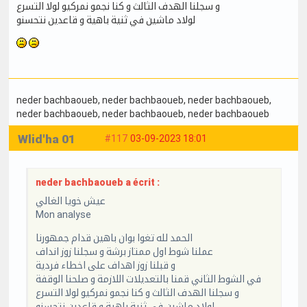
و سجلنا الهدف الثالث و كنا نجمو نمركيو لولا التسرع
لولاد ماشين في ثنية باهية و قاعدين نتحسنو
neder bachbaoueb
, neder bachbaoueb
, neder bachbaoueb
,
neder bachbaoueb
, neder bachbaoueb
, neder bachbaoueb
Wlid'ha 01
#117
03-09-2023 18:01
neder bachbaoueb a écrit :
عيش خويا الغالي
Mon analyse
الحمد لله تغوا بوان باهين قدام جمهورنا
عملنا شوط اول ممتاز برشة و سجلنا زوز انداف
و قبلنا زوز اهداف على اخطاء فردية
في الشوط الثاني قمنا بالتعديلات اللازمة و صلحنا الوقفة
و سجلنا الهدف الثالث و كنا نجمو نمركيو لولا التسرع
لولاد ماشين في ثنية باهية و قاعدين نتحسنو