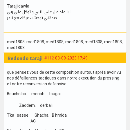
Tarajjidawla
ايا عاد صل على النبي و توكل على ربي
صدقني توحشت عركك مع نادر
med1808
, med1808
, med1808
, med1808
, med1808
, med1808
,
med1808
Redondo taraji
#112
03-09-2023 17:49
que pensez vous de cette composition surtout après avoir vu
nos défaillances tactiques dans notre execution du pressing
et notre reconversion defensive
Bouchniba. meriah. tougai
Zaddem. derbali
Tka sasse Ghacha. B hmida
AC