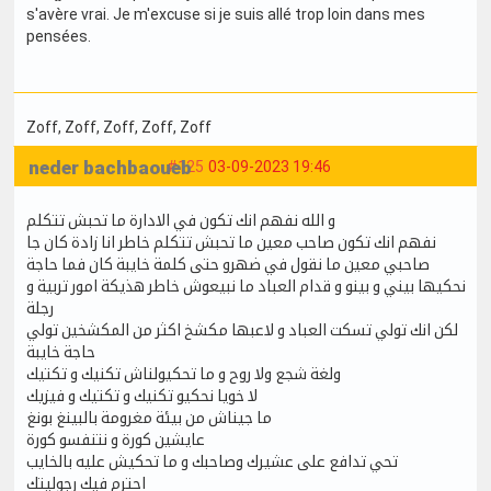
s'avère vrai. Je m'excuse si je suis allé trop loin dans mes
pensées.
Zoff
, Zoff
, Zoff
, Zoff
, Zoff
neder bachbaoueb
#125
03-09-2023 19:46
و الله نفهم انك تكون في الادارة ما تحبش تتكلم
نفهم انك تكون صاحب معين ما تحبش تتكلم خاطر انا زادة كان جا
صاحبي معين ما نقول في ضهرو حتى كلمة خايبة كان فما حاجة
نحكيها بيني و بينو و قدام العباد ما نبيعوش خاطر هذيكة امور تربية و
رجلة
لكن انك تولي تسكت العباد و لاعبها مكشخ اكثر من المكشخين تولي
حاجة خايبة
ولغة شجع ولا روح و ما تحكيولناش تكنيك و تكتيك
لا خويا نحكيو تكنيك و تكتيك و فيزيك
ما جيناش من بيئة مغرومة بالبينغ بونغ
عايشين كورة و نتنفسو كورة
تحي تدافع على عشيرك وصاحبك و ما تحكيش عليه بالخايب
احترم فيك رجوليتك