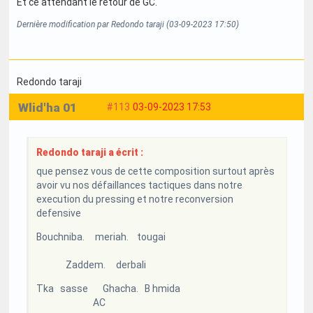
Et ce attendant le retour de GC.
Dernière modification par Redondo taraji (03-09-2023 17:50)
Redondo taraji
Wlid'ha 01
#113
03-09-2023 17:53
Redondo taraji a écrit :
que pensez vous de cette composition surtout après
avoir vu nos défaillances tactiques dans notre
execution du pressing et notre reconversion
defensive
Bouchniba. meriah. tougai
Zaddem. derbali
Tka sasse Ghacha. B hmida
AC