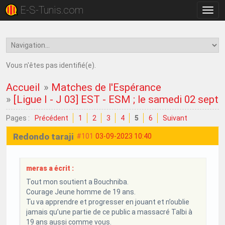
E-S-Tunis.com
Bascu
la
navig
Vous n'êtes pas identifié(e).
Accueil
»
Matches de l'Espérance
»
[Ligue I - J 03] EST - ESM ; le samedi 02 sep
Pages :
Précédent
1
2
3
4
5
6
Suivant
Redondo taraji
#101
03-09-2023 10:40
meras a écrit :
Tout mon soutient a Bouchniba.
Courage Jeune homme de 19 ans.
Tu va apprendre et progresser en jouant et n’oublie
jamais qu’une partie de ce public a massacré Talbi à
19 ans aussi comme vous.