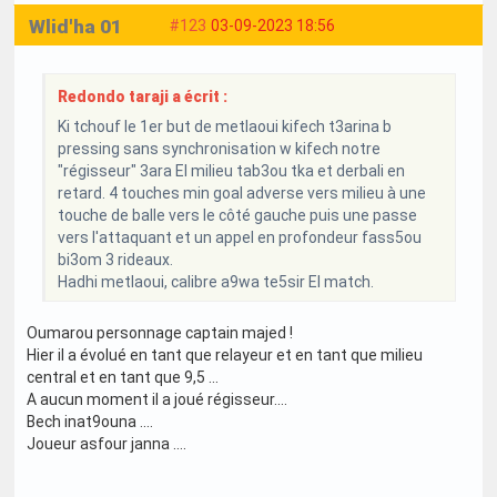
Wlid'ha 01
#123
03-09-2023 18:56
Redondo taraji a écrit :
Ki tchouf le 1er but de metlaoui kifech t3arina b
pressing sans synchronisation w kifech notre
"régisseur" 3ara El milieu tab3ou tka et derbali en
retard. 4 touches min goal adverse vers milieu à une
touche de balle vers le côté gauche puis une passe
vers l'attaquant et un appel en profondeur fass5ou
bi3om 3 rideaux.
Hadhi metlaoui, calibre a9wa te5sir El match.
Oumarou personnage captain majed !
Hier il a évolué en tant que relayeur et en tant que milieu
central et en tant que 9,5 ...
A aucun moment il a joué régisseur....
Bech inat9ouna ....
Joueur asfour janna ....