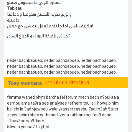
خسارة هوني ما ننجموش نعملو
Tableau
و نوريو تحرك اللاعبين هجوميا و دفاعيا
حاصيلو
افكتيف باهي اما ما تنجم تعمل بيه شي مع معين
تحياتي للغرفة الزرقاء و الجناح السري
neder bachbaoueb
, neder bachbaoueb
, neder bachbaoueb
,
neder bachbaoueb
, neder bachbaoueb
, neder bachbaoueb
,
neder bachbaoueb
, neder bachbaoueb
, neder bachbaoueb
Tony montana
#120
03-09-2023 18:23
famma wahed bhim barcha fel forum mech bech n9oul aala
esmou ama ta9ra ses analyses tefhem toul elli howa b'him
bellehi la 3ad yjewbou wala ykasser rassou 7ad m3ah 5ater
zeyed bhim bhim w thaharli zeda tahhan mel fou9 donc
t'thay3ou wa9tkom
5lliweh yenba7 to yfed