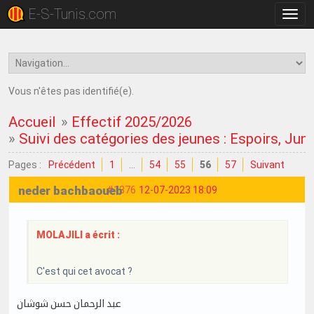
E-S-Tunis.com
Bascu
la
navig
Vous n'êtes pas identifié(e).
Accueil
»
Effectif 2025/2026
»
Suivi des catégories des jeunes : Espoirs, Juni
Pages :
Précédent
1
…
54
55
56
57
Suivant
neder bachbaoueb
#1376
12-07-2023 18:09
MOLAJILI a écrit :
C'est qui cet avocat ?
عبد الرحمان حسن شوشان