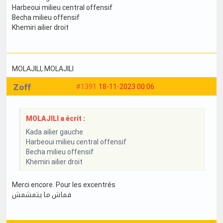
Harbeoui milieu central offensif
Becha milieu offensif
Khemiri ailier droit
MOLAJILI
, MOLAJILI
Zoff
#1391
18-11-2023 00:06
MOLAJILI a écrit :
Kada ailier gauche
Harbeoui milieu central offensif
Becha milieu offensif
Khemiri ailier droit
Merci encore. Pour les excentrés
فماش ما يتمشمش