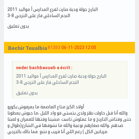
البارح جولة ودية صارت لفرع المدارس أ مواليد 2011
النجم الساحلي فاز على الترجي 8-3
بدون تعليق
Bechir Toualbia
#1383
06-11-2023 12:00
neder bachbaoueb a écrit :
البارح جولة ودية صارت لفرع المدارس أ مواليد 2011
النجم الساحلي فاز على الترجي 8-3
بدون تعليق
أولاد الكرز متاع العاصمة ما يعرفوش يكورو
والله أنا قبل حاولت نهز ولدي يتستي فو واد الليل ،ما حبوش يعطونا
حتى وقتاش التاريخ و ما عملوش تاست .مشينا وقتها للعمران و لعبنا
ضدهم ،والله صغارهم نوعية والله ما نشوفها في الشارع(طوال و
مزيانين الكل ) رغم اللي أنا قريب و نتبع .فما بالك بالترجي.