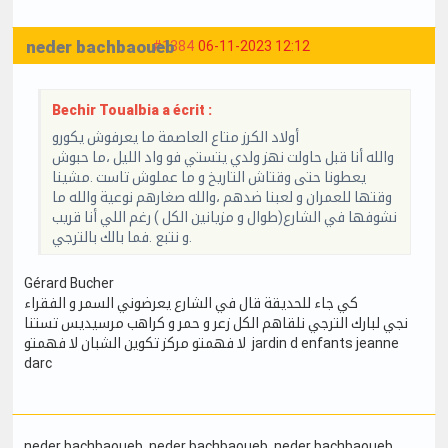
neder bachbaoueb
#1384
06-11-2023 12:12
Bechir Toualbia a écrit :
أولاد الكرز متاع العاصمة ما يعرفوش يكورو
والله أنا قبل حاولت نهز ولدي يتستي فو واد الليل ،ما حبوش
يعطونا حتى وقتاش التاريخ و ما عملوش تاست .مشينا
وقتها للعمران و لعبنا ضدهم ،والله صغارهم نوعية والله ما
نشوفها في الشارع(طوال و مزيانين الكل ) رغم اللي أنا قريب
و نتبع .فما بالك بالترجي.
Gérard Bucher
كي جاء للحديقة قال في الشارع يعرضوني السمر و الفقراء
نجي لبارك الترجي نلقاهم الكل زعر و حمر و كراهب مرسيديس تستنا
لا فهمتو مركز تكوين الشبان لا فهمتو jardin d enfants jeanne
darc
neder bachbaoueb
, neder bachbaoueb
, neder bachbaoueb