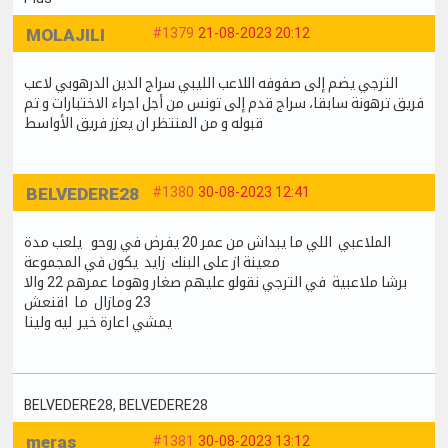
MOLAJILI
#1379
21-08-2023 20:12
الترجي يضم إلى صفوفه اللاعب الليبي سراج الدين الدرهوبي لاعب
فريق ترهونة سابقا، سراج قدم إلى تونس من أجل اجراء الاختبارات و تم
قبوله و من المنتظر ان يعزز فريق الأواسط
BELVEDERE28
#1380
30-08-2023 12:41
الملاعبي اللي ما يبداش من عمر 20 يفرض في روحو يلعب مدة
معينة از على البنك زايد يكون في المجموعة
برشا ملاعبية في الترجي نقولو عليهم صغار وهوما عمرهم 22 والا
23 ومازال ما اقنعش
يمشي اعارة خير ليه ولينا
BELVEDERE28
, BELVEDERE28
meras
#1381
30-08-2023 13:12