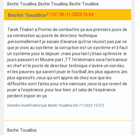
Bechir Toualbia
, Bechir Toualbia
, Bechir Toualbia
Bechir Toualbia
#1387
06-11-2023 16:04
Tarek Thabet a Promis de combattre ça aux premiers jours de
sa nomination au poste de directeur technique
,personnellement je savais d'avance qu'il ne réussit pas par ce
que je crois au système .Ia corruption est un système et il faut
un système pour le déjouer ,mais pourtant j'étais optimiste .le
jours passent et Mouine part ,TT l'intérimaire sera l'entraineur
en chef et le poste de directeur technique s'avère un non lieu .
et les pauvres qui savent jouer le football ,les plus aguerris ,les
plus agressifs ,ceux qui ont appris de chez eux que les
difficultés sont faites pour etre vaincues ,ceux la qui revent de
jouer a l'espérance ,pour leur bien ,et celui de l'espérance
perdent espoir en ça .
Dernière modification par Bechir Toualbia (06-11-2023 16:07)
Bechir Toualbia