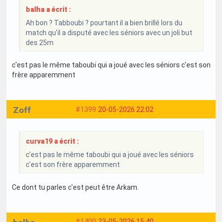
balha a écrit :
Ah bon ? Tabboubi ? pourtant il a bien brillé lors du
match qu'il a disputé avec les séniors avec un joli but
des 25m
c'est pas le même taboubi qui a joué avec les séniors c'est son
frère apparemment
Zoff
#1399
20-05-2026 22:02
curva19 a écrit :
c'est pas le même taboubi qui a joué avec les séniors
c'est son frère apparemment
Ce dont tu parles c'est peut être Arkam.
#1400
23-05-2026 15:40