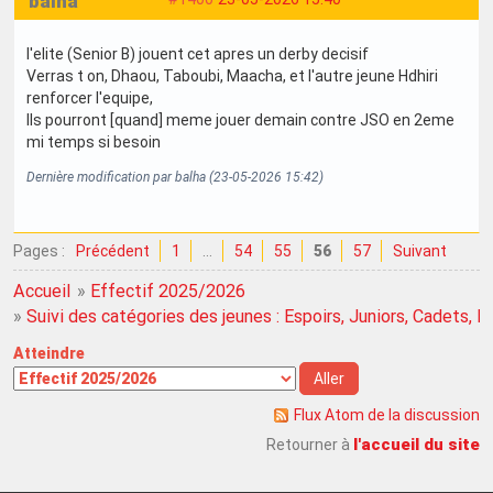
balha
l'elite (Senior B) jouent cet apres un derby decisif
Verras t on, Dhaou, Taboubi, Maacha, et l'autre jeune Hdhiri
renforcer l'equipe,
Ils pourront [quand] meme jouer demain contre JSO en 2eme
mi temps si besoin
Dernière modification par balha (23-05-2026 15:42)
Pages :
Précédent
1
…
54
55
56
57
Suivant
Accueil
»
Effectif 2025/2026
»
Suivi des catégories des jeunes : Espoirs, Juniors, Cadets, Mi
Atteindre
Flux Atom de la discussion
l'accueil du site
Retourner à