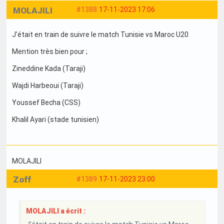
MOLAJILI
#1388
17-11-2023 17:06
J'était en train de suivre le match Tunisie vs Maroc U20
Mention très bien pour ;
Zineddine Kada (Taraji)
Wajdi Harbeoui (Taraji)
Youssef Becha (CSS)
Khalil Ayari (stade tunisien)
MOLAJILI
Zoff
#1389
17-11-2023 23:00
MOLAJILI a écrit :