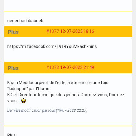
neder bachbaoueb
Plus
#1377
12-07-2023 18:16
https://m.facebook.com/1919YouMkachkhins
Plus
#1378
19-07-2023 21:49
Khairi Meddaoui pivot de l'élite, a été encore une fois
"kidnappé" par l'Usmo.
BD et Directeur technique des jeunes: Dormez-vous, Dormez-
vous,...
.
Dernière modification par Plus (19-07-2023 22:27)
Plus