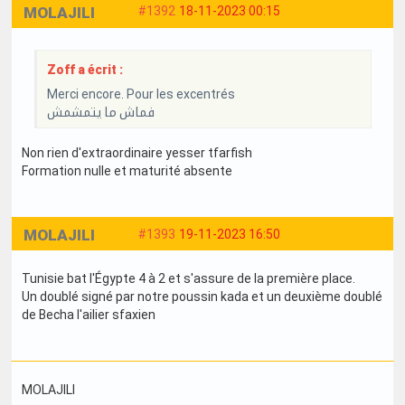
MOLAJILI
#1392
18-11-2023 00:15
Zoff a écrit :
Merci encore. Pour les excentrés
فماش ما يتمشمش
Non rien d'extraordinaire yesser tfarfish
Formation nulle et maturité absente
MOLAJILI
#1393
19-11-2023 16:50
Tunisie bat l'Égypte 4 à 2 et s'assure de la première place.
Un doublé signé par notre poussin kada et un deuxième doublé
de Becha l'ailier sfaxien
MOLAJILI