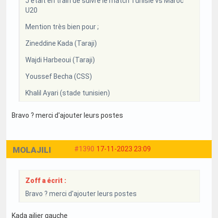
J'était en train de suivre le match Tunisie vs Maroc
U20
Mention très bien pour ;
Zineddine Kada (Taraji)
Wajdi Harbeoui (Taraji)
Youssef Becha (CSS)
Khalil Ayari (stade tunisien)
Bravo ? merci d'ajouter leurs postes
MOLAJILI
#1390
17-11-2023 23:09
Zoff a écrit :
Bravo ? merci d'ajouter leurs postes
Kada ailier gauche