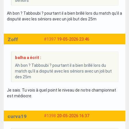
séniors
Ah bon ? Tabboubi ? pourtant il a bien brillé lors du match qu'il a
disputé avec les séniors avec un joli but des 25m
Zoff
#1397
19-05-2026 23:46
balha a écrit :
Ah bon ? Tabboubi ? pourtant il a bien brillé lors du
match qu'il a disputé avec les séniors avec un joli but
des 25m
Je sais. Tu vois à quel point le niveau de notre championnat
est médiocre.
curva19
#1398
20-05-2026 16:37