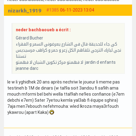
nizarkh_1919
#1385
06-11-2023 13:04
neder bachbaoueb a écrit :
Gérard Bucher
كي جاء للحديقة قال في الشارع يعرضوني السمر و الفقراء
نجي لبارك الترجي نلقاهم الكل زعر و حمر و كراهب مرسيديس
تستنا
لا فهمتو مركز تكوين الشبان لا فهمتو jardin d enfants
jeanne darc
le w li yghidhek 20 ans après nechriw le joueur li meme pas
testineh b 1M de dinars (w tal9a soit 3andou fi sa9ih ama
mouch mformi bel behi wella ttal9ah ne9es confiance (e7em
debchi e7em) 5ater 7yetou kemla yal3ab fi équipe sghira)
7aja men7ebouch nefehmouha: wled lkroza maya3rfouch
ykawrou (apart Kaka)