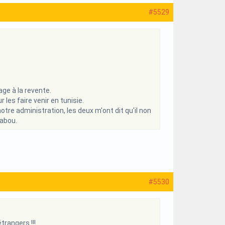
#5529
age à la revente.
 les faire venir en tunisie.
otre administration, les deux m'ont dit qu'il non
tabou.
#5530
rangers !!!