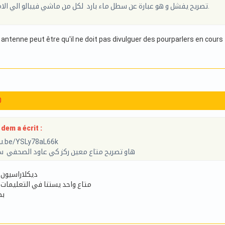
تصريح يفشل و هو عبارة عن سطل ماء بارد لكل من ماشي فيبالو الي الامور باش تتغير.
ur antenne peut être qu'il ne doit pas divulguer des pourparlers en cours
0
dem a écrit :
tu.be/YSLy78aL66k
هاو تصريح متاع معين ركز كي عاود الصحفي سؤ
ديكلاراسيون 
متاع واحد يستنا في التعليمات 
بص