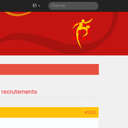
e recrutements
#5526