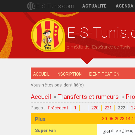
E-S-Tunis.com
ACTUALITÉ
AGENDA
E-S-Tunis
e-média de l'Espérance de Tunis 
ACCUEIL
INSCRIPTION
IDENTIFICATION
Vous n'êtes pas identifié(e).
Accueil
»
Transferts et rumeurs
»
Pro
Pages :
Précédent
1
…
220
221
222
2
Plus
30-06-2023 14:4
Super Fan
ن رمضان مع الترجي