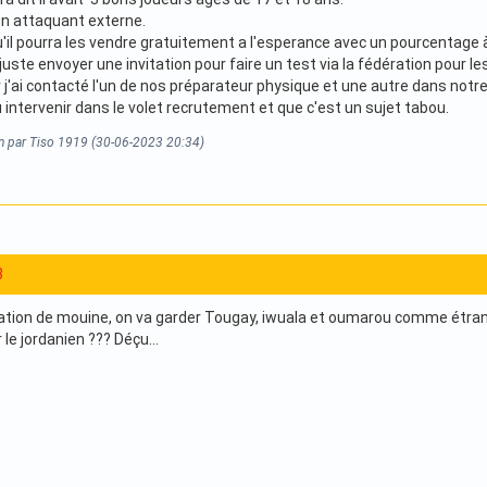
 un attaquant externe.
u'il pourra les vendre gratuitement a l'esperance avec un pourcentage à
juste envoyer une invitation pour faire un test via la fédération pour les 
r j'ai contacté l'un de nos préparateur physique et une autre dans notre 
 intervenir dans le volet recrutement et que c'est un sujet tabou.
on par Tiso 1919 (30-06-2023 20:34)
3
ration de mouine, on va garder Tougay, iwuala et oumarou comme étrang
 le jordanien ??? Déçu...