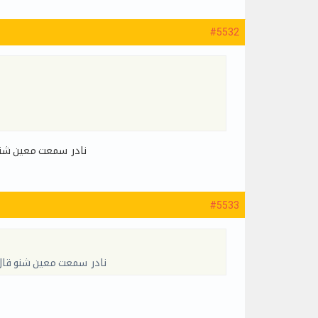
#5532
نادر سمعت معين شنو 
#5533
نادر سمعت معين شنو قال 