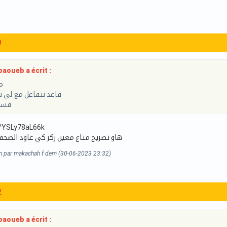
9
aoueb a écrit :
م
قاعد نتفاعل مع لي ن
فسر
e/YSLy78aL66k
هاو تصريح متاع معين ركز كي عاود الصحف
on par makachah f dem (30-06-2023 23:32)
2
aoueb a écrit :