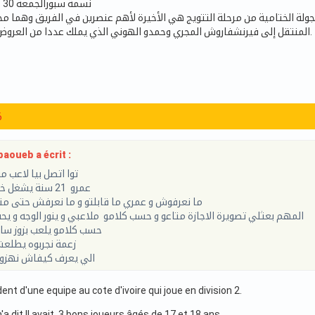
نسمة سبورالجمعة 30 جوان 2023 - 11:25
لجولة الختامية من مرحلة التتويج هي الأخيرة لأهم عنصرين في الفريق وهما 
المنتقل إلى فيرنشفاروش المجري وحمدو الهوني الذي يملك عددا من العروض الخليجية والعربية.
6
aoueb a écrit :
توا اتصل بيا لاعب 
عمرو 21 سنة يشغل خطة جناح ايمن
ما نعرفوش و عمري ما قابلتو و ما نعرفش حتى م
المهم بعثلي تصويرة الاجازة متاعو و حسب كلامو ملاعبي و ينور الوجه و ي
حسب كلامو يلعب بزوز سا
زعمة نجربوه يطلعش
الي يعرف كيفاش نهزو
dent d'une equipe au cote d'ivoire qui joue en division 2.
m'a dit Il avait 3 bons joueurs âgés de 17 et 18 ans.