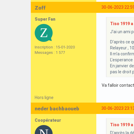
Zoff
30-06-2023 22:5
Super Fan
Tiso 1919 a 
J'ai un ami p
D'après ce qu
Inscription : 15-01-2020
Relayeur , 1
Messages : 1 577
Il m'a confi
L'esperance d
En janvier de
pas le droit
Va falloir contac
Hors ligne
neder bachbaoueb
30-06-2023 23:1
Coopérateur
Tiso 1919 a 
D'après la d