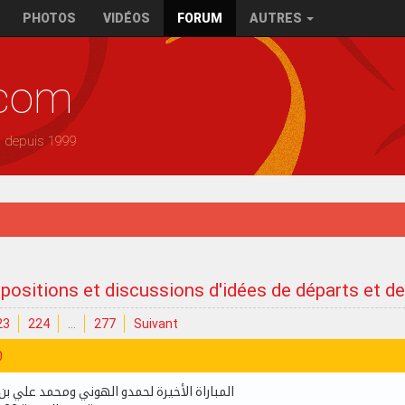
PHOTOS
VIDÉOS
FORUM
AUTRES
.com
— depuis 1999
positions et discussions d'idées de départs et d
23
224
…
277
Suivant
0
المباراة الأخيرة لحمدو الهوني ومحمد علي ب