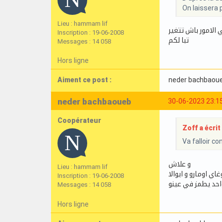
On laissera p
Lieu : hammam lif
Inscription : 19-06-2008
تبا لكم
Messages : 14 058
Hors ligne
Aiment ce post :
neder bachbaou
neder bachbaoueb
30-06-2023 23:1
Coopérateur
Zoff a écrit 
Va falloir c
و علاش
Lieu : hammam lif
 اومارو و ايوالا
Inscription : 19-06-2008
احد يطمز في عينو
Messages : 14 058
Hors ligne