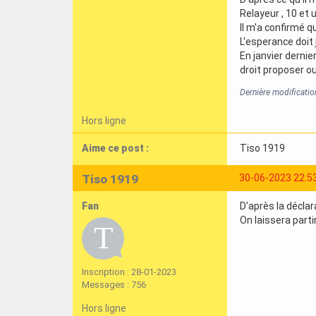
Relayeur , 10 et
Il m'a confirmé q
L'esperance doit 
En janvier dernie
droit proposer ou
Dernière modificati
Hors ligne
Aime ce post :
Tiso 1919
Tiso 1919
30-06-2023 22:5
Fan
D'après la décla
On laissera partir
Inscription : 28-01-2023
Messages : 756
Hors ligne