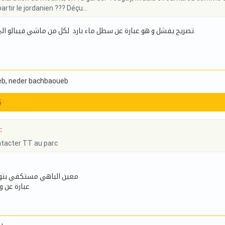
artir le jordanien ??? Déçu...
تصريح يفشل و هو عبارة عن سطل ماء بارد لكل من ماشي فيبالو الي الامور باش تتغير.
eb
, neder bachbaoueb
5
:
ontacter TT au parc
معين الباهي مستكفي بتوغاي
عبارة عن و