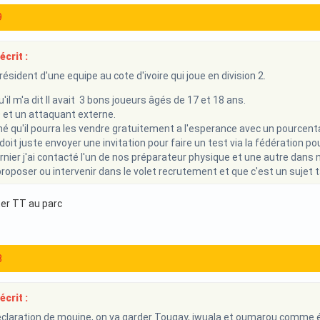
9
écrit :
résident d'une equipe au cote d'ivoire qui joue en division 2.
'il m'a dit Il avait 3 bons joueurs âgés de 17 et 18 ans.
0 et un attaquant externe.
rmé qu'il pourra les vendre gratuitement a l'esperance avec un pourcent
oit juste envoyer une invitation pour faire un test via la fédération pour
rnier j'ai contacté l'un de nos préparateur physique et une autre dans n
 proposer ou intervenir dans le volet recrutement et que c'est un sujet 
ter TT au parc
3
écrit :
éclaration de mouine, on va garder Tougay, iwuala et oumarou comme ét