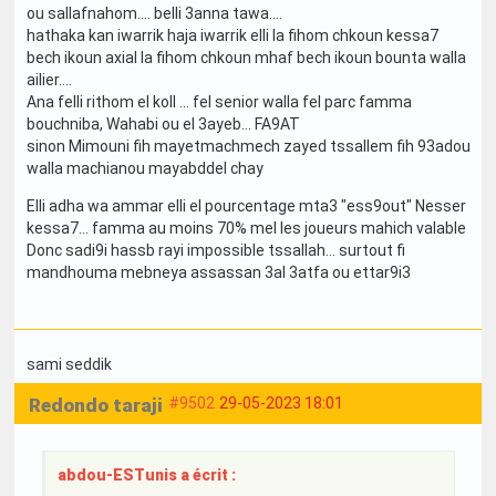
ou sallafnahom.... belli 3anna tawa....
hathaka kan iwarrik haja iwarrik elli la fihom chkoun kessa7
bech ikoun axial la fihom chkoun mhaf bech ikoun bounta walla
ailier....
Ana felli rithom el koll ... fel senior walla fel parc famma
bouchniba, Wahabi ou el 3ayeb... FA9AT
sinon Mimouni fih mayetmachmech zayed tssallem fih 93adou
walla machianou mayabddel chay
Elli adha wa ammar elli el pourcentage mta3 "ess9out" Nesser
kessa7... famma au moins 70% mel les joueurs mahich valable
Donc sadi9i hassb rayi impossible tssallah... surtout fi
mandhouma mebneya assassan 3al 3atfa ou ettar9i3
sami seddik
Redondo taraji
#9502
29-05-2023 18:01
abdou-ESTunis a écrit :