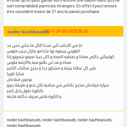
A noter qu'on peut garder Koffi encore une saison sans qu'il ne
soit comptabilisé parmi les étrangers. En effet il peut encore
être considéré moins de 21 ans la saison prochaine.
neder bachbaoueb
#9510
29-05-2023 20:26
انا في الاجانب الي عندنا الكل ما نخلي حتى حد
الهوني نبيعوه توا مادامو مازال يجيب فلوس
كوليبالي خالص معانا و يعطيه الصحة و كان جينا نعرفو نتصرفو رانا
بعناه و قت لي طلبو فيه باااارشة فلوس
على كل عطانا برشة و مشكور جدا و يخرج منالباب الكبير
شكرا كوبرا
بوغرين فيلامان
شرارة فيلامان صحيح تكناس في ساقيه لكن بدنو و طريقة جريو
بالكورة تقول راجل كبير
و الكورة بلاش فيزيك حكاية فارغة
neder bachbaoueb
, neder bachbaoueb
, neder bachbaoueb
,
neder bachbaoueb