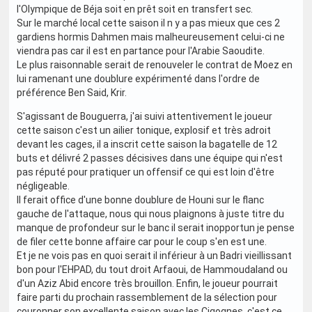
l'Olympique de Béja soit en prêt soit en transfert sec.
Sur le marché local cette saison il n y a pas mieux que ces 2
gardiens hormis Dahmen mais malheureusement celui-ci ne
viendra pas car il est en partance pour l'Arabie Saoudite.
Le plus raisonnable serait de renouveler le contrat de Moez en
lui ramenant une doublure expérimenté dans l'ordre de
préférence Ben Said, Krir.
S'agissant de Bouguerra, j'ai suivi attentivement le joueur
cette saison c'est un ailier tonique, explosif et très adroit
devant les cages, il a inscrit cette saison la bagatelle de 12
buts et délivré 2 passes décisives dans une équipe qui n'est
pas réputé pour pratiquer un offensif ce qui est loin d'être
négligeable.
Il ferait office d'une bonne doublure de Houni sur le flanc
gauche de l'attaque, nous qui nous plaignons à juste titre du
manque de profondeur sur le banc il serait inopportun je pense
de filer cette bonne affaire car pour le coup s'en est une.
Et je ne vois pas en quoi serait il inférieur à un Badri vieillissant
bon pour l'EHPAD, du tout droit Arfaoui, de Hammoudaland ou
d'un Aziz Abid encore très brouillon. Enfin, le joueur pourrait
faire parti du prochain rassemblement de la sélection pour
couronner son excellente saison avec les Cigognes, c'est ce