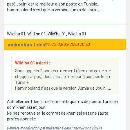
pas) Jouini est le meilleur à son poste en Tunisie.
Hammouland n'est que la version Jumia de Jouini ....
Wlid'ha 01
, Wlid'ha 01
, Wlid'ha 01
, Wlid'ha 01
makachah f dem
#9525
30-05-2023 20:23
Wlid'ha 01 a écrit :
Sans appeler à son recrutement (bien que ça ne me
choquerai pas) Jouini est le meilleur à son poste en
Tunisie.
Hammouland n'est que la version Jumia de Jouini ....
Actuellement les 2 meilleurs attaquants de pointe Tunisien
sont khenissi et jouni
Ne pas renouveler le contrat de khenissi est une faute
professionnelle
Dernière modification par makachah f dem (30-05-2023 20:24)