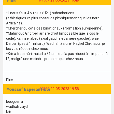
Plus
#9507
29-05-2023 19:48
*Il nous faut 4 ou plus (U21) subsahariens
(athlétiques et plus costauds physiquement que les nord
Africains),
*Chercher du côté des binationaux (formation européenne),
*Mahmoud Ghorbel, arrière droit (impossible que le css le
cède), karim el abed (axial gauche et arrière gauche), wael
Derbali (pas à 1 milliard), Wadhah Zaidi et Haykel Chikhaoui, je
les vois réussir chez nous.
*Krir a trop mûri mais il a 31 ans et n'a pas réussi à s'imposer à
l'*, malgré une moindre pression que chez nous !
Plus
Youssef Esperantiste
#9508
29-05-2023 19:58
bouguerra
wadhah zaydi
krir