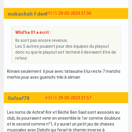
makachah f dem
#9515
29-05-2023 21:50
Wlid'ha 01 a écrit :
Ils sont pas encore revenus.
Les 5 autres jouaient pour des équipes du playout
donc vu que le playout est terminé il devraient être de
retour.
Knnani seulement il joue avec tataouine il lui reste 7 matchs
merhsi joue avec guenichi triki à sliman
Safsaf78
#9516
29-05-2023 21:57
Les noms de Achraf Krir et Béchir Ben Said sont associés au
club, ils pourraient venir en ensemble le 1er comme doublure
et le second comme n°1, il y aurait un petit jeu de chaises
musicales avec Debchi qui ferait le chemin inverse à