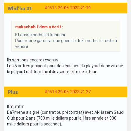
Wlid'ha 01
#9513
29-05-2023 21:19
makachah f dem a écrit :
Et aussi merhsi et kannani
Pour moi je garderai que guenichi triki merhsi le reste à
vendre
Ils sont pas encore revenus.
Les 5 autres jouaient pour des équipes du playout donc vu que
le playout est terminé il devraient être de retour.
Plus
#9514
29-05-2023 21:27
Ifm, mfm:
Da7mène a signé (contrat ou précontrat) avec Al-Hazem Saudi
Club pour 2 ans (700 mille dollars pour la 1ère année et 800
mille dollars pour la seconde).