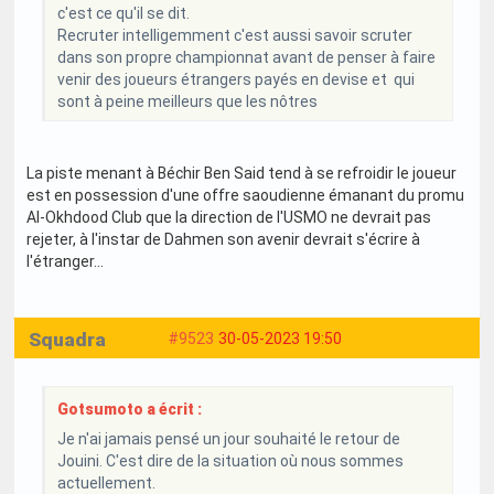
c'est ce qu'il se dit.
Recruter intelligemment c'est aussi savoir scruter
dans son propre championnat avant de penser à faire
venir des joueurs étrangers payés en devise et qui
sont à peine meilleurs que les nôtres
La piste menant à Béchir Ben Said tend à se refroidir le joueur
est en possession d'une offre saoudienne émanant du promu
Al-Okhdood Club que la direction de l'USMO ne devrait pas
rejeter, à l'instar de Dahmen son avenir devrait s'écrire à
l'étranger...
Squadra
#9523
30-05-2023 19:50
Gotsumoto a écrit :
Je n'ai jamais pensé un jour souhaité le retour de
Jouini. C'est dire de la situation où nous sommes
actuellement.