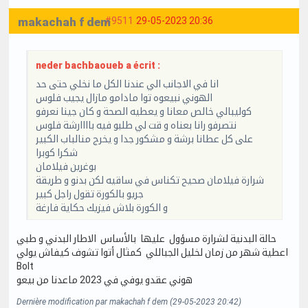
makachah f dem
#9511
29-05-2023 20:36
neder bachbaoueb a écrit :
انا في الاجانب الي عندنا الكل ما نخلي حتى حد
الهوني نبيعوه توا مادامو مازال يجيب فلوس
كوليبالي خالص معانا و يعطيه الصحة و كان جينا نعرفو
نتصرفو رانا بعناه و قت لي طلبو فيه باااارشة فلوس
على كل عطانا برشة و مشكور جدا و يخرج منالباب الكبير
شكرا كوبرا
بوغرين فيلامان
شرارة فيلامان صحيح تكناس في ساقيه لكن بدنو و طريقة
جريو بالكورة تقول راجل كبير
و الكورة بلاش فيزيك حكاية فارغة
حالة البدنية لشرارة مسؤول عليها بالأساس الاطار البدني و طبي
اعطية شهر من زمان لخليل الجباللي كمثال أتوا تشوف كيفاش يولي
Bolt
هوني عقدو يوفي في 2023 ماعدنا من بيعو
Dernière modification par makachah f dem (29-05-2023 20:42)