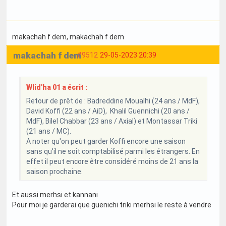
makachah f dem
, makachah f dem
makachah f dem
#9512
29-05-2023 20:39
Wlid'ha 01 a écrit :
Retour de prêt de : Badreddine Moualhi (24 ans / MdF),
David Koffi (22 ans / AiD), Khalil Guennichi (20 ans /
MdF), Bilel Chabbar (23 ans / Axial) et Montassar Triki
(21 ans / MC).
A noter qu'on peut garder Koffi encore une saison
sans qu'il ne soit comptabilisé parmi les étrangers. En
effet il peut encore être considéré moins de 21 ans la
saison prochaine.
Et aussi merhsi et kannani
Pour moi je garderai que guenichi triki merhsi le reste à vendre