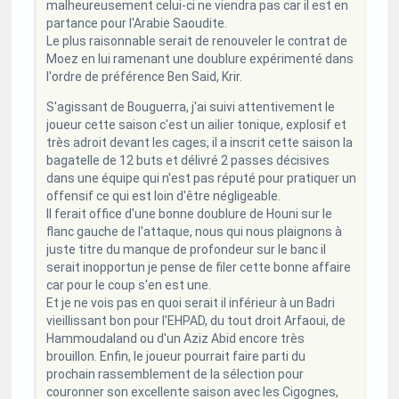
malheureusement celui-ci ne viendra pas car il est en
partance pour l'Arabie Saoudite.
Le plus raisonnable serait de renouveler le contrat de
Moez en lui ramenant une doublure expérimenté dans
l'ordre de préférence Ben Said, Krir.
S'agissant de Bouguerra, j'ai suivi attentivement le
joueur cette saison c'est un ailier tonique, explosif et
très adroit devant les cages, il a inscrit cette saison la
bagatelle de 12 buts et délivré 2 passes décisives
dans une équipe qui n'est pas réputé pour pratiquer un
offensif ce qui est loin d'être négligeable.
Il ferait office d'une bonne doublure de Houni sur le
flanc gauche de l'attaque, nous qui nous plaignons à
juste titre du manque de profondeur sur le banc il
serait inopportun je pense de filer cette bonne affaire
car pour le coup s'en est une.
Et je ne vois pas en quoi serait il inférieur à un Badri
vieillissant bon pour l'EHPAD, du tout droit Arfaoui, de
Hammoudaland ou d'un Aziz Abid encore très
brouillon. Enfin, le joueur pourrait faire parti du
prochain rassemblement de la sélection pour
couronner son excellente saison avec les Cigognes,