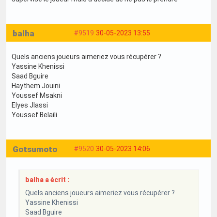
balha
#9519
30-05-2023 13:55
Quels anciens joueurs aimeriez vous récupérer ?
Yassine Khenissi
Saad Bguire
Haythem Jouini
Youssef Msakni
Elyes Jlassi
Youssef Belaili
Gotsumoto
#9520
30-05-2023 14:06
balha a écrit :
Quels anciens joueurs aimeriez vous récupérer ?
Yassine Khenissi
Saad Bguire