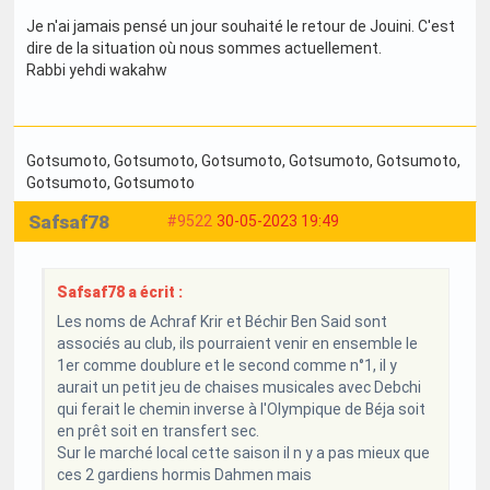
Je n'ai jamais pensé un jour souhaité le retour de Jouini. C'est
dire de la situation où nous sommes actuellement.
Rabbi yehdi wakahw
Gotsumoto
, Gotsumoto
, Gotsumoto
, Gotsumoto
, Gotsumoto
,
Gotsumoto
, Gotsumoto
Safsaf78
#9522
30-05-2023 19:49
Safsaf78 a écrit :
Les noms de Achraf Krir et Béchir Ben Said sont
associés au club, ils pourraient venir en ensemble le
1er comme doublure et le second comme n°1, il y
aurait un petit jeu de chaises musicales avec Debchi
qui ferait le chemin inverse à l'Olympique de Béja soit
en prêt soit en transfert sec.
Sur le marché local cette saison il n y a pas mieux que
ces 2 gardiens hormis Dahmen mais