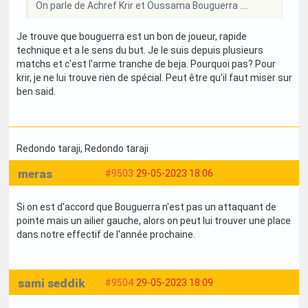
On parle de Achref Krir et Oussama Bouguerra ....
Je trouve que bouguerra est un bon de joueur, rapide
technique et a le sens du but. Je le suis depuis plusieurs
matchs et c'est l'arme tranche de beja. Pourquoi pas? Pour
krir, je ne lui trouve rien de spécial. Peut être qu'il faut miser sur
ben said.
Redondo taraji
, Redondo taraji
meras
#9503
29-05-2023 18:06
Si on est d'accord que Bouguerra n'est pas un attaquant de
pointe mais un ailier gauche, alors on peut lui trouver une place
dans notre effectif de l'année prochaine.
sami seddik
#9504
29-05-2023 18:09