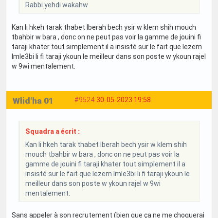
Rabbi yehdi wakahw
Kan li hkeh tarak thabet lberah bech ysir w klem shih mouch
tbahbir w bara , donc on ne peut pas voir la gamme de jouini fi
taraji khater tout simplement il a insisté sur le fait que lezem
lmle3bi li fi taraji ykoun le meilleur dans son poste w ykoun rajel
w 9wi mentalement.
Wlid'ha 01
#9524
30-05-2023 19:58
Squadra a écrit :
Kan li hkeh tarak thabet lberah bech ysir w klem shih
mouch tbahbir w bara , donc on ne peut pas voir la
gamme de jouini fi taraji khater tout simplement il a
insisté sur le fait que lezem lmle3bi li fi taraji ykoun le
meilleur dans son poste w ykoun rajel w 9wi
mentalement.
Sans appeler à son recrutement (bien que ça ne me choquerai