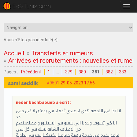
E-S-Tunis.com
Bascu
la
navig
Vous n'êtes pas identifié(e).
Accueil
»
Transferts et rumeurs
»
Arrivées et recrutements : nouvelles et rumeu
Pages :
Précédent
1
…
379
380
381
382
383
…
sami seddik
#9501
29-05-2023 17:56
neder bachbaoueb a écrit :
انا توا في اللحضة هذي لا عندي ثقة لا في بوعزي لا في حتى
حد
انا كي تشوف ولادنا الي يلعبو في السينيور و مطلعينهم
من الاصناف الشابة نشك في كل شي
قاعد يخدم في خدمة باهية جماعيا تكتيكيا يهز في بطولة