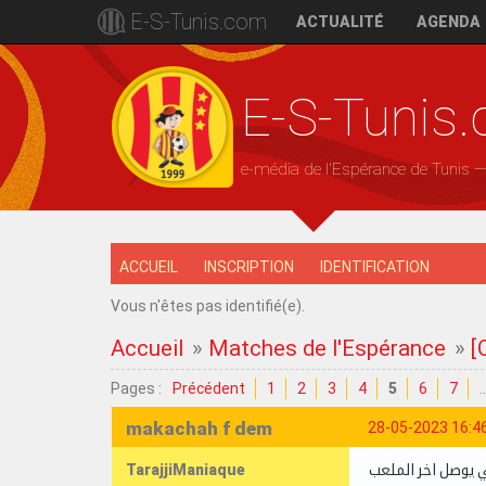
E-S-Tunis.com
ACTUALITÉ
AGENDA
E-S-Tunis
e-média de l'Espérance de Tunis 
ACCUEIL
INSCRIPTION
IDENTIFICATION
Vous n'êtes pas identifié(e).
Accueil
»
Matches de l'Espérance
»
[
Pages :
Précédent
1
2
3
4
5
6
7
makachah f dem
28-05-2023 16:4
TarajjiManiaque
 يوصل اخر الملعب