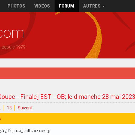
PHOTOS
VIDÉOS
FORUM
AUTRES
.com
— depuis 1999
Coupe - Finale] EST - OB; le dimanche 28 mai 202
…
13
Suivant
6
بن حميدة حالف يسنتر كلن كي