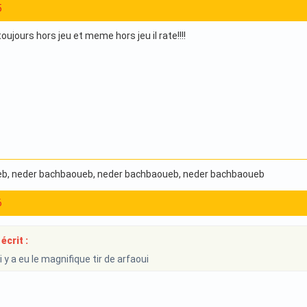
5
jours hors jeu et meme hors jeu il rate!!!!
eb
, neder bachbaoueb
, neder bachbaoueb
, neder bachbaoueb
6
écrit :
y a eu le magnifique tir de arfaoui