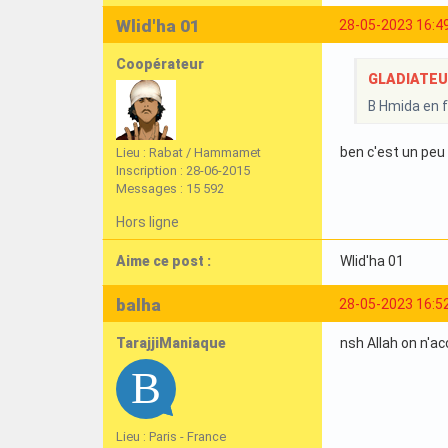
Wlid'ha 01
28-05-2023 16:4
Coopérateur
GLADIATEURI
B Hmida en f
ben c'est un peu l
Lieu : Rabat / Hammamet
Inscription : 28-06-2015
Messages : 15 592
Hors ligne
Aime ce post :
Wlid'ha 01
balha
28-05-2023 16:5
TarajjiManiaque
nsh Allah on n'ac
Lieu : Paris - France