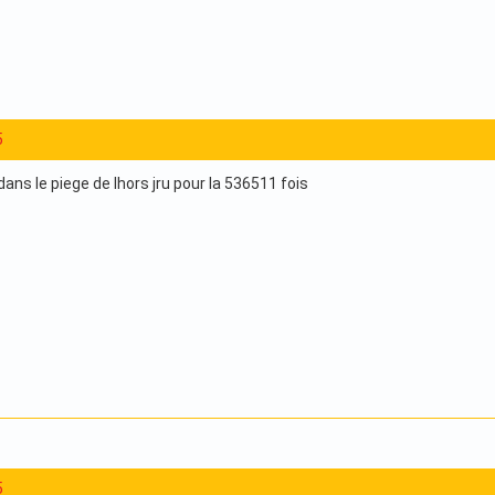
5
s le piege de lhors jru pour la 536511 fois
5