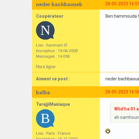
neder bachbaoueb
28-05-2023 16:5
Coopérateur
Ben hammouda tou
Lieu : hammam lif
Inscription : 19-06-2008
Messages : 14 058
Hors ligne
Aiment ce post :
neder bachbaou
balha
28-05-2023 16:5
TarajjiManiaque
Wlid'ha 01 a 
ah samhouni 
Lieu : Paris - France
Inscription : 16-11-2002