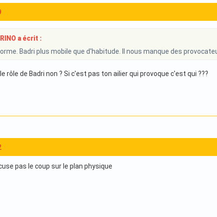
9
NO a écrit :
orme. Badri plus mobile que d'habitude. Il nous manque des provocateur
e rôle de Badri non ? Si c'est pas ton ailier qui provoque c'est qui ???
2
cuse pas le coup sur le plan physique