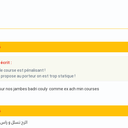
6
écrit :
 course est pénalisant !
propose au porteur on est trop statique !
 sur nos jambes badri couly comme ex ach min courses
6
الزح تسلل و راس