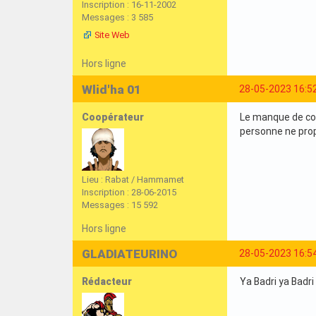
Inscription : 16-11-2002
Messages : 3 585
Site Web
Hors ligne
Wlid'ha 01
28-05-2023 16:5
Coopérateur
Le manque de cou
personne ne prop
Lieu : Rabat / Hammamet
Inscription : 28-06-2015
Messages : 15 592
Hors ligne
GLADIATEURINO
28-05-2023 16:5
Rédacteur
Ya Badri ya Badri