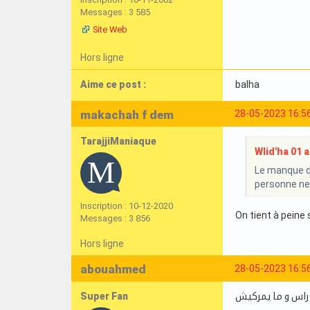
Messages : 3 585
Site Web
Hors ligne
Aime ce post :
balha
makachah f dem
28-05-2023 16:5
TarajjiManiaque
Wlid'ha 01 a 
Le manque de
personne ne 
Inscription : 10-12-2020
On tient à peine
Messages : 3 856
Hors ligne
abouahmed
28-05-2023 16:5
Super Fan
 راس و ما يمركيش