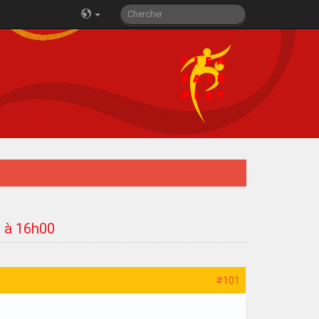
3 à 16h00
#101