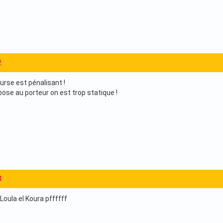
2
rse est pénalisant !
ose au porteur on est trop statique !
4
 Loula el Koura pffffff