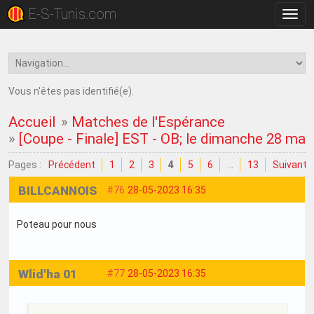
E-S-Tunis.com
Bascu
la
navig
Vous n'êtes pas identifié(e).
Accueil
»
Matches de l'Espérance
»
[Coupe - Finale] EST - OB; le dimanche 28 mai
Pages :
Précédent
1
2
3
4
5
6
…
13
Suivant
BILLCANNOIS
#76
28-05-2023 16:35
Poteau pour nous
Wlid'ha 01
#77
28-05-2023 16:35