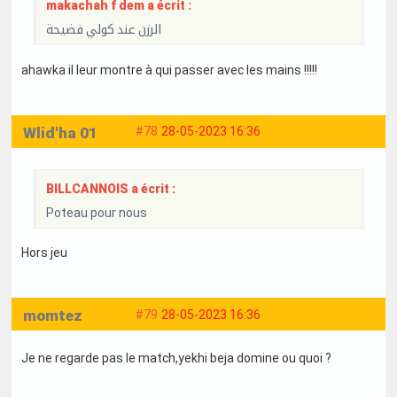
makachah f dem a écrit :
الرزن عند كولي فضيحة
ahawka il leur montre à qui passer avec les mains !!!!!
Wlid'ha 01
#78
28-05-2023 16:36
BILLCANNOIS a écrit :
Poteau pour nous
Hors jeu
momtez
#79
28-05-2023 16:36
Je ne regarde pas le match,yekhi beja domine ou quoi ?