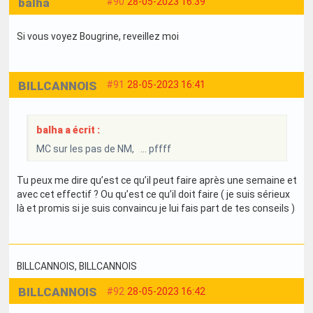
balha
#90
28-05-2023 16:39
Si vous voyez Bougrine, reveillez moi
BILLCANNOIS
#91
28-05-2023 16:41
balha a écrit :
MC sur les pas de NM, ... pffff
Tu peux me dire qu’est ce qu’il peut faire après une semaine et
avec cet effectif ? Ou qu’est ce qu’il doit faire ( je suis sérieux
là et promis si je suis convaincu je lui fais part de tes conseils )
BILLCANNOIS
, BILLCANNOIS
BILLCANNOIS
#92
28-05-2023 16:42