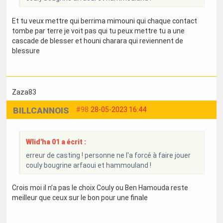
Et tu veux mettre qui berrima mimouni qui chaque contact
tombe par terre je voit pas qui tu peux mettre tu a une
cascade de blesser et houni charara qui reviennent de
blessure
Zaza83
BILLCANNOIS
#98
28-05-2023 16:44
Wlid'ha 01 a écrit :
erreur de casting ! personne ne l'a forcé à faire jouer
couly bougrine arfaoui et hammouland !
Crois moi il n’a pas le choix Couly ou Ben Hamouda reste
meilleur que ceux sur le bon pour une finale