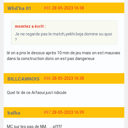
Wlid'ha 01
#85
28-05-2023 16:38
momtez a écrit :
Je ne regarde pas le match,yekhi beja domine ou quoi
?
lé on a pris le dessus après 10 min de jeu mais on est mauvais
dans la construction donc on est pas dangereux
BILLCANNOIS
#86
28-05-2023 16:38
Quel tir de ce Arfaoui just ridicule
balha
#87
28-05-2023 16:39
MC sur les pas de NM, ... pffff