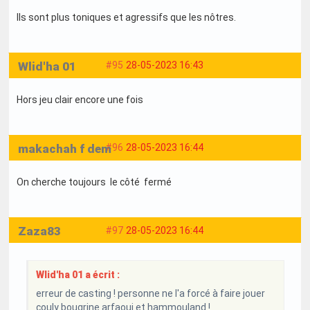
Ils sont plus toniques et agressifs que les nôtres.
Wlid'ha 01
#95
28-05-2023 16:43
Hors jeu clair encore une fois
makachah f dem
#96
28-05-2023 16:44
On cherche toujours le côté fermé
Zaza83
#97
28-05-2023 16:44
Wlid'ha 01 a écrit :
erreur de casting ! personne ne l'a forcé à faire jouer
couly bougrine arfaoui et hammouland !