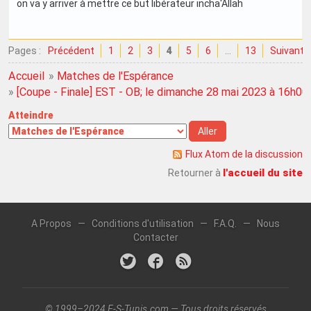
on va y arriver à mettre ce but libérateur incha'Allah
Pages :
Précédent
1
2
3
4
5
6
…
13
Suivant
Accueil
»
Matches de l'Espérance
»
[Coupe - Finale] EST - OB; le dimanche 28 mai 2023 à 16h00
Atteindre
Flux Atom de la discussion
l'accueil du site
Retourner à
A Propos
—
Conditions d'utilisation
—
F.A.Q.
—
Nous
Contacter
© 1999–2024 E-S-Tunis.com — Tous droits réservés