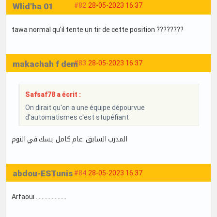
Wlid'ha 01
#82
28-05-2023 16:37
tawa normal qu'il tente un tir de cette position ????????
makachah f dem
#83
28-05-2023 16:37
Safsaf78 a écrit :
On dirait qu'on a une équipe dépourvue
d'automatismes c'est stupéfiant
المدرب السابق عام كامل يسك في النوم
abdou-ESTunis
#84
28-05-2023 16:37
Arfaoui .....................