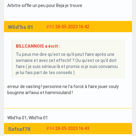
Arbitre siffle un peu pour Beja je trouve
Wlid'ha 01
#93
28-05-2023 16:42
BILLCANNOIS a écrit :
Tu peux me dire qu’est ce qu’il peut faire après une
semaine et avec cet effectif ? Ou qu’est ce qu’il doit
faire ( je suis sérieux là et promis si je suis convaincu
je lui fais part de tes conseils )
erreur de casting ! personne ne l'a forcé à faire jouer couly
bougrine arfaoui et hammouland !
Wlid'ha 01
, Wlid'ha 01
Safsaf78
#94
28-05-2023 16:43