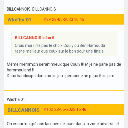
BILLCANNOIS
, BILLCANNOIS
Wlid'ha 01
#99
28-05-2023 16:45
BILLCANNOIS a écrit :
Crois moi il n’a pas le choix Couly ou Ben Hamouda
reste meilleur que ceux sur le bon pour une finale
Même memmich serait mieux que Couly !!! et je ne parle pas de
hammouland !!
Deux handicaps dans notre jeu ! personne ne peux être pire
Wlid'ha 01
BILLCANNOIS
#100
28-05-2023 16:46
On essai malgré nos lacunes de jouer dans la zone adverse et