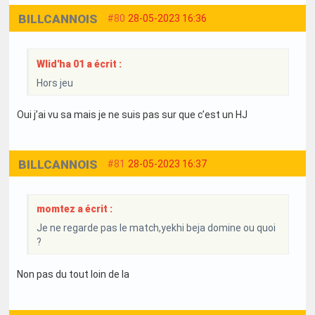
BILLCANNOIS
#80
28-05-2023 16:36
Wlid'ha 01 a écrit :
Hors jeu
Oui j’ai vu sa mais je ne suis pas sur que c’est un HJ
BILLCANNOIS
#81
28-05-2023 16:37
momtez a écrit :
Je ne regarde pas le match,yekhi beja domine ou quoi
?
Non pas du tout loin de la