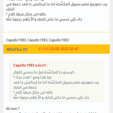
ريت تصويرتو صغير بمريول المكشّخة اما ما فيباليش جا قعد جمعة في
البارك
بالله اش مازال فيها كلام ؟
جاب ربّي ميسي ما جاش للبارك و الاّ راهم حرمونا منّه
Capello1983
, Capello1983
, Capello1983
Wlid'ha 01
#1340
23-05-2023 20:42
Capello1983 a écrit :
كريستو جا للمكشّخة قبل ما يمشي للتوال ..
توة هذا وضع ؟ هذه حياة ؟
ريت تصويرتو صغير بمريول المكشّخة اما ما فيباليش جا قعد
جمعة في البارك
بالله اش مازال فيها كلام ؟
جاب ربّي ميسي ما جاش للبارك و الاّ راهم حرمونا منّه
Ah bon ?