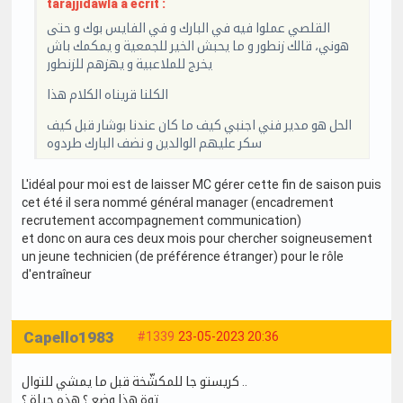
tarajjidawla a écrit :
القلصي عملوا فيه في البارك و في الفايس بوك و حتى
هوني، قالك زنطور و ما يحبش الخير للجمعية و يمكمك باش
يخرج للملاعبية و يهزهم للزنطور
الكلنا قريناه الكلام هذا
الحل هو مدير فني اجنبي كيف ما كان عندنا بوشار قبل كيف
سكر عليهم الوالدين و نضف البارك طردوه
L'idéal pour moi est de laisser MC gérer cette fin de saison puis
cet été il sera nommé général manager (encadrement
recrutement accompagnement communication)
et donc on aura ces deux mois pour chercher soigneusement
un jeune technicien (de préférence étranger) pour le rôle
d'entraîneur
Capello1983
#1339
23-05-2023 20:36
كريستو جا للمكشّخة قبل ما يمشي للتوال ..
توة هذا وضع ؟ هذه حياة ؟