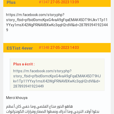
Plus
#1347
27-05-2023 13:09
https://m.facebook.com/story.php?
story_fbid=pfbid0omcKpxG4vaA9gFqaEMAK45DT9HJkv1Tp11
YYxy1msX42WgPRNAVBXwKc3qqH2rdVl&id=28789394192344
9
ESTist 4ever
#1348
27-05-2023 14:03
Plus a écrit :
https://m.facebook.com/story.php?
story_fbid=pfbid0omcKpxG4vaA9gFqaEMAK45DT9HJ
kv1Tp11YYxy1msX42WgPRNAVBXwKc3qqH2rdVl&id=
287893941923449
Merci khouya
هاهو الخور متاع القلصي وما خفي كان أعظم
نخلوا أولاد الترجي وما أدراك ونعطوا الصغار وقرارات الكونتراتوات