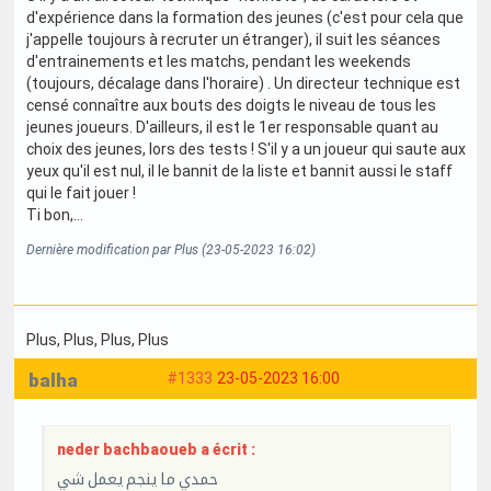
d'expérience dans la formation des jeunes (c'est pour cela que
j'appelle toujours à recruter un étranger), il suit les séances
d'entrainements et les matchs, pendant les weekends
(toujours, décalage dans l'horaire) . Un directeur technique est
censé connaître aux bouts des doigts le niveau de tous les
jeunes joueurs. D'ailleurs, il est le 1er responsable quant au
choix des jeunes, lors des tests ! S'il y a un joueur qui saute aux
yeux qu'il est nul, il le bannit de la liste et bannit aussi le staff
qui le fait jouer !
Ti bon,...
Dernière modification par Plus (23-05-2023 16:02)
Plus
, Plus
, Plus
, Plus
balha
#1333
23-05-2023 16:00
neder bachbaoueb a écrit :
حمدي ما ينجم يعمل شي