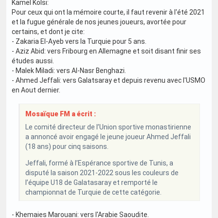
Kamel Kolsi:
Pour ceux qui ont la mémoire courte, il faut revenir à l'été 2021
et la fugue générale de nos jeunes joueurs, avortée pour
certains, et dont je cite:
- Zakaria El-Ayeb vers la Turquie pour 5 ans.
- Aziz Abid: vers Fribourg en Allemagne et soit disant finir ses
études aussi.
- Malek Miladi: vers Al-Nasr Benghazi.
- Ahmed Jeffali: vers Galatsaray et depuis revenu avec l'USMO
en Aout dernier.
Mosaïque FM a écrit :
Le comité directeur de l’Union sportive monastirienne
a annoncé avoir engagé le jeune joueur Ahmed Jeffali
(18 ans) pour cinq saisons.
Jeffali, formé à l’Espérance sportive de Tunis, a
disputé la saison 2021-2022 sous les couleurs de
l’équipe U18 de Galatasaray et remporté le
championnat de Turquie de cette catégorie.
- Khemaies Marouani: vers l'Arabie Saoudite.