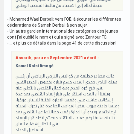
نتيجة لذلك إلى الاقصاء من قائمة المنتخب الوطني
- Mohamed Wael Derbali: vers l'OB, à écouter les différentes
déclarations de Sameh Derbali à son sujet.
- Un autre gardien international des catégories des jeunes
dont j'ai oublié le nom et qui a signé avec Zantour FC.
- ... et plus de détails dans la page 41 de cette discussion!
Assarih, paru en Septembre 2021 a écrit :
Kamel Kolsi limogé
قالت مصادر مطلعة من كواليس الترجي الرياضي أن رئيس
هيئة النادي حمدي المدب حسم قراره بخصوص المدير الفني
في فرع كرة القدم وهو كمال القلصي بالتخلي عنه.
وبلغنا أن المدب استقر على قرار إبعاد القلصي بعد عدة
إشكالات عاشت على وقعها الادارة الفنية للشبان مؤخرا،
ومنها حادثة هروب بعض المواهب الصاعدة قبل تحرك الهيئة
لإعادتهم..ويبدو أن الادارة رفعت حصانتها عن القلصي بعد
تثبيته سابقا رغم حملات الانتقاد حيث تم اتخاذ قرار الإبعاد
في انتظار إشهاره للعلن..
اسماعيل الحداد