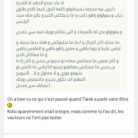
لا عاد عندو الجهد لا القدرة
دايرين بيه مجرمة يشيطنولو كلمة الحق كيما كلام طارق
ذياب و يقولولو راهو خايب و ما يحبلكش الخير و غاير منك سيد
الرئيس
و يقولولو نحن له بالمرصاد و الي يتكلم نوريك فيه سي حمدي
ما عندك كان الرجال و احنا ما نخليوكش و هانا ديما بجنبك و
لباس علينا و جونا باهي و معين راهو باهي و الطقس باهي
و ما فماكان الخير
و كان معين ما مشاتش معاه تو نجيبو بن يحيى و كان زادة
بن يحيى ما مشاتش معاهتو نجيبو الكنزاىي ما كانش تو
نشوفو فوزي و لا معلول و لا ... السويح
المهم انت تكون بخير و ماتنرفزش روحك
اعصابك سي قنديل
On a bien vu ce qui s'est passé quand Tarek a parlé sans filtre
Kolsi aparemment etait integre, mais comme tu l'as dit, les
vautours ne l'ont pas lacher