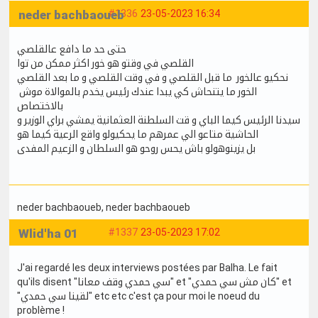
neder bachbaoueb
#1336
23-05-2023 16:34
حتى حد ما دافع عالقلصي
القلصي في وقتو هو خور اكثر ممكن من توا
نحكيو عالخور ما قبل القلصي و في وقت القلصي و ما بعد القلصي
الخور ما يتنحاش كي يبدا عندك رئيس يخدم بالموالاة موش
بالاختصاص
سيدنا الرئيس كيما الباي و قت السلطنة العثمانية يمشي براي الوزير و
الحاشية متاعو الي عمرهم ما يحكيولو واقع الرعية كيما هو
بل يزينوهولو باش يحس روحو هو السلطان و الزعيم المفدى
neder bachbaoueb
, neder bachbaoueb
Wlid'ha 01
#1337
23-05-2023 17:02
J'ai regardé les deux interviews postées par Balha. Le fait
qu'ils disent "سي حمدي وقف معانا" et "كان مش سي حمدي" et
"لقينا سي حمدي" etc etc c'est ça pour moi le noeud du
problème !