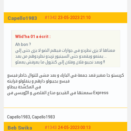
Capello1983
#1342
23-05-2023 21:10
Wlid'ha 01 a écrit :
Ah bon ?
معناها لا يزي نطردو في جوارات فيهم الضو لا يزي حتى إلي
يمنعو ويقعدو حتى السينيور نزيدو نطردوهم من بعد ...
وبعد نجيبو فلان وفلان إلي كنترول ما يعرفش يعملو !!
كريستو جا صغير قعد جمعة في البارك و بعد مشى للتوال خاطر فيسع
فيسع يجيبولو دارهم و ينقلولو قرايته
في المكشّخة يبطاو
سمعتها في الڤيديو متاع القلصي و الرّويسي في Express
Capello1983
, Capello1983
Beb Swika
#1343
24-05-2023 00:13