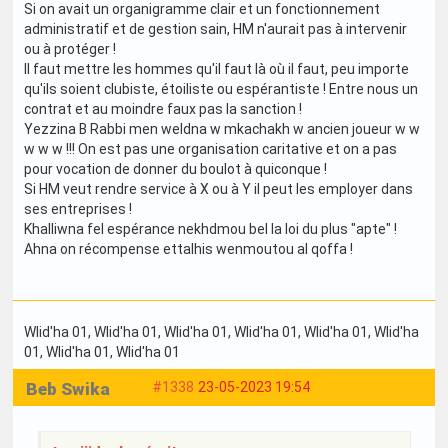
Si on avait un organigramme clair et un fonctionnement
administratif et de gestion sain, HM n'aurait pas à intervenir
ou à protéger !
Il faut mettre les hommes qu'il faut là où il faut, peu importe
qu'ils soient clubiste, étoiliste ou espérantiste ! Entre nous un
contrat et au moindre faux pas la sanction !
Yezzina B Rabbi men weldna w mkachakh w ancien joueur w w
w w w !!! On est pas une organisation caritative et on a pas
pour vocation de donner du boulot à quiconque !
Si HM veut rendre service à X ou à Y il peut les employer dans
ses entreprises !
Khalliwna fel espérance nekhdmou bel la loi du plus "apte" !
Ahna on récompense ettalhis wenmoutou al qoffa !
Wlid'ha 01
, Wlid'ha 01
, Wlid'ha 01
, Wlid'ha 01
, Wlid'ha 01
, Wlid'ha
01
, Wlid'ha 01
, Wlid'ha 01
Beb Swika
#1338
23-05-2023 19:54