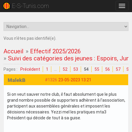
E-S-Tunis.com
Bascu
la
navig
Vous n'êtes pas identifié(e).
Accueil
»
Effectif 2025/2026
»
Suivi des catégories des jeunes : Espoirs, Juni
Pages :
Précédent
1
…
52
53
54
55
56
57
Su
MalekB
#1326
23-05-2023 13:21
Si on veut sauver notre club, il faut absolument que le plus
grand nombre possible de supporters adhèrent à l'association,
participent aux assemblées générales et imposent les
décisions nécessaires. Yezzi mel les pratiques mta3
Président qui décide de tout à sa guise.