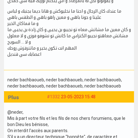
و يقولولو نحن له بالمرصاد و الي يتكلم نوريك فيه سي حمدي
ما عندك كان الرجال و احنا ما نخليوكش و هانا ديما بجنبك و لباس
علينا و جونا باهي و معين راهو باهي و الطقس باهي
و ما فماكان الخير
و كان معين ما مشاتش معاه تو نجيبو بن يحيى و كان زادة بن يحيى ما
مشاتش معاهتو نجيبو الكنزاىي ما كانش تو نشوفو فوزي و لا معلول
و لا ... السويح
المهم انت تكون بخير و ماتنرفزش روحك
اعصابك سي قنديل
neder bachbaoueb
, neder bachbaoueb
, neder bachbaoueb
,
neder bachbaoueb
, neder bachbaoueb
, neder bachbaoueb
Plus
#1332
23-05-2023 15:48
@neder,
Mis à part votre fils et les fils de nos chers forumiens, que le
bon Dieu les bénisse,
On interdit l'accès aux parents.
S'il y a un directeur technique "honnête", de caractère et