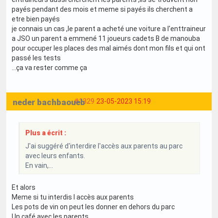
payés pendant des mois et meme si payés ils cherchent a
etre bien payés
je connais un cas ,le parent a acheté une voiture a l'enttraineur
a JSO un parent a emmené 11 joueurs cadets B de manouba
pour occuper les places des mal aimés dont mon fils et qui ont
passé les tests
...ça va rester comme ça
neder bachbaoueb
#1329
23-05-2023 15:19
Plus a écrit :
J'ai suggéré d'interdire l'accès aux parents au parc
avec leurs enfants.
En vain,...
Et alors
Meme si tu interdis l accès aux parents
Les pots de vin on peut les donner en dehors du parc
Un café avec les parents