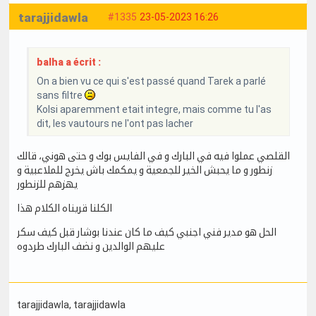
tarajjidawla
#1335
23-05-2023 16:26
balha a écrit :
On a bien vu ce qui s'est passé quand Tarek a parlé
sans filtre
Kolsi aparemment etait integre, mais comme tu l'as
dit, les vautours ne l'ont pas lacher
القلصي عملوا فيه في البارك و في الفايس بوك و حتى هوني، قالك
زنطور و ما يحبش الخير للجمعية و يمكمك باش يخرج للملاعبية و
يهزهم للزنطور
الكلنا قريناه الكلام هذا
الحل هو مدير فني اجنبي كيف ما كان عندنا بوشار قبل كيف سكر
عليهم الوالدين و نضف البارك طردوه
tarajjidawla
, tarajjidawla