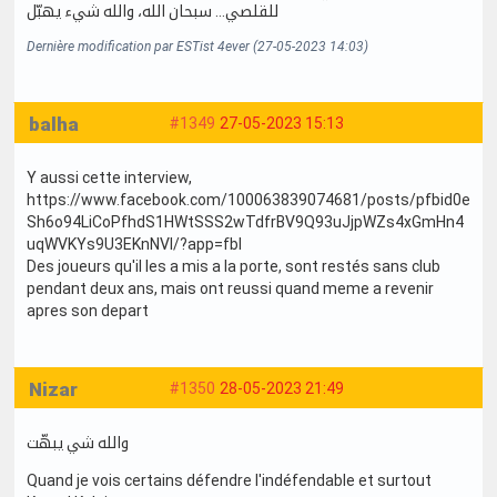
للقلصي… سبحان الله، والله شيء يهبّل
Dernière modification par ESTist 4ever (27-05-2023 14:03)
balha
#1349
27-05-2023 15:13
Y aussi cette interview,
https://www.facebook.com/100063839074681/posts/pfbid0e
Sh6o94LiCoPfhdS1HWtSSS2wTdfrBV9Q93uJjpWZs4xGmHn4
uqWVKYs9U3EKnNVl/?app=fbl
Des joueurs qu'il les a mis a la porte, sont restés sans club
pendant deux ans, mais ont reussi quand meme a revenir
apres son depart
Nizar
#1350
28-05-2023 21:49
والله شي يبهّت
Quand je vois certains défendre l'indéfendable et surtout