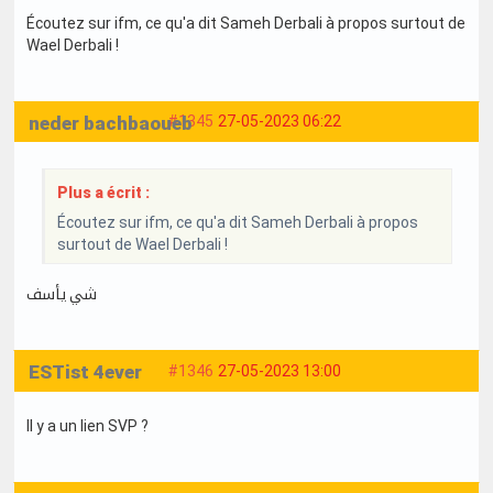
Écoutez sur ifm, ce qu'a dit Sameh Derbali à propos surtout de
Wael Derbali !
neder bachbaoueb
#1345
27-05-2023 06:22
Plus a écrit :
Écoutez sur ifm, ce qu'a dit Sameh Derbali à propos
surtout de Wael Derbali !
شي يأسف
ESTist 4ever
#1346
27-05-2023 13:00
Il y a un lien SVP ?