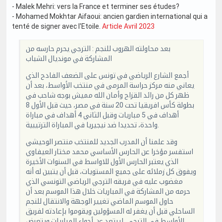
- Malek Mehri: vers la France et terminer ses études?
- Mohamed Mokhtar Aifaoui: ancien gardien international qui a
tenté de signer avec l'Etoile.
Article Avril 2023
بعد محاولته الهروب للنجم : الترجي يحرم حارسه من
المشاركة في مونديال الشباب
أجمع الشارع الرياضي في تونس على الضعف الفادح الذي
يعاني منه مركز حراسة المرمى في منتخب الأواسط، بعد أن
ظهر كل من رائد القزاح وأمان الله مميش بوجه شاحب في
بطولة كأس افريقيا تحت 20 سنة في مصر، حيث قبل الأول 8
أهداف في 5 مباريات وقبل الثاني 4 أهداف في مباراة
واحدة، تحديدا ضد نيجيريا في المباراة الترتيبية.
وقد علمنا أن المدرب الجديد للمنتخب منتصر الوحيشي
استفسر مؤخرا عن الحارس الأساسي محمد مختار العيفاوي
الذي يعتبر الحارس الأول للاواسط في السنوات الأخيرة
ويفوق كل زملائه على جميع المستويات، قبل أن يتبين له أنه
مغضوب عليه في فريقه الترجي الرياضي التونسي الذي
حرمه من المشاركة في المباريات خلال هذا الموسم بعد أن
حاول الموسم الماضي تغيير الوجهة والانتقال للنجم
الساحلي قبل أن يغفر له المسؤولين ويقوموا بإعادته لفريق
الأواسط في الترجي، ليبتعد عن أجواء المباريات ويتعرض