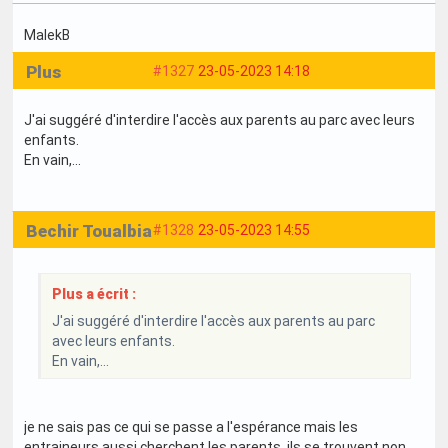
MalekB
Plus
#1327
23-05-2023 14:18
J'ai suggéré d'interdire l'accès aux parents au parc avec leurs
enfants.
En vain,...
Bechir Toualbia
#1328
23-05-2023 14:55
Plus a écrit :
J'ai suggéré d'interdire l'accès aux parents au parc
avec leurs enfants.
En vain,...
je ne sais pas ce qui se passe a l'espérance mais les
entraineurs aussi cherchent les parents ,ils se trouvent non