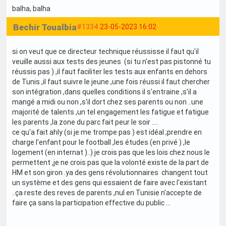
balha
, balha
Bechir Toualbia
#1334
23-05-2023 16:02
si on veut que ce directeur technique réussisse il faut qu'il
veuille aussi aux tests des jeunes (si tu n'est pas pistonné tu
réussis pas ) ,il faut faciliter les tests aux enfants en dehors
de Tunis ,il faut suivre le jeune ,une fois réussi il faut chercher
son intégration ,dans quelles conditions il s'entraine ,s'il a
mangé a midi ou non ,s'il dort chez ses parents ou non ..une
majorité de talents ,un tel engagement les fatigue et fatigue
les parents ,la zone du parc fait peur le soir ....
ce qu'a fait ahly (si je me trompe pas ) est idéal ;prendre en
charge l'enfant pour le football ,les études (en privé ) ,le
logement (en internat )..) je crois pas que les lois chez nous le
permettent ,je ne crois pas que la volonté existe de la part de
HM et son giron .ya des gens révolutionnaires changent tout
un système et des gens qui essaient de faire avec l'existant
..ça reste des reves de parents ,nul en Tunisie n'accepte de
faire ça sans la participation effective du public ...