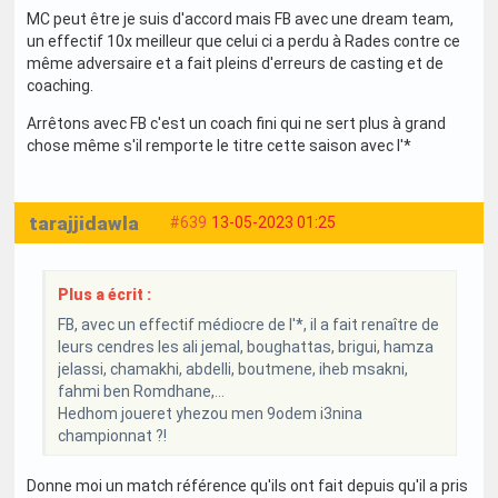
MC peut être je suis d'accord mais FB avec une dream team,
un effectif 10x meilleur que celui ci a perdu à Rades contre ce
même adversaire et a fait pleins d'erreurs de casting et de
coaching.
Arrêtons avec FB c'est un coach fini qui ne sert plus à grand
chose même s'il remporte le titre cette saison avec l'*
tarajjidawla
#639
13-05-2023 01:25
Plus a écrit :
FB, avec un effectif médiocre de l'*, il a fait renaître de
leurs cendres les ali jemal, boughattas, brigui, hamza
jelassi, chamakhi, abdelli, boutmene, iheb msakni,
fahmi ben Romdhane,...
Hedhom joueret yhezou men 9odem i3nina
championnat ?!
Donne moi un match référence qu'ils ont fait depuis qu'il a pris