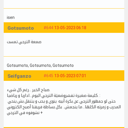
isen
Gotsumoto
#644
13-05-2023 06:18
صمعة الترجي تمست
Gotsumoto
, Gotsumoto
, Gotsumoto
Seifganzo
#645
13-05-2023 07:01
صباح الخير ...رغم كل شيء.
كليمة صغيرة تفسَروضعيَة الترجي اليوم...اداريا و رياضيا. :
حتى لو جمهور الترجي عن بكرة أبيه ينوي و يحب و يتنقل بش ينحي
المدرب و زمرته الكلها...ما ينجمش . بكل بساطة فريقنا أصبح الكتروني
نشوفوه في الترجي +