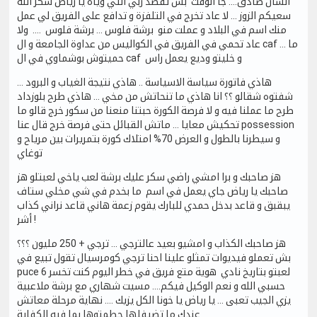
انسان صادق…. جا الوقت بش تقصد ربي انتي وياه يا رياض شكر الله
سعيكم الزوز … لا عاد تخرج في التلفزة و تدافع على الفريق لي عمل
منك اسم في البلاد و عملت منو برشة فلوس … برشة فلوس …. ولا
عاد تحمي في الفريق في الكواليس من عداوة الجامعة و ال caf … ما
حميتوش بوشماوي في ال caf و خليتو وديع يعمل راس
هاذي فاتورة سياسة الاسياسة .. هاذي نتيجة الغياب و البرود …
شفتوه شقالو ؟؟ انا هاذي ما تنحاتش من مخي … هاذي طرح بلوزداد
طرح ما عملنا فيه و لا فرصة الكورة حبتنا منعنا من سكور خرج قالو ما
تحكيش معايا … ماتش القبائل حتى فرصة خرج قال عنا possession
و سيطرنا بالطول و العرض 70% امتلاك كورة بتمريرات بين مرياح و
توغاي
هز صاحبك و برا امشي راضي سكر عليك برشة لعب ياخي لعبتلو هز
صاحبك يا رياض جاي يعمل في اسم ما بخدم في شي مخلي ستاف
يبقبق و قاعد بدخل حمدي للبارك يقوم زعمة هاني قاعد نراني كذاب
أشر !
هز صاحبك الكذاب و امشيو بعيد عالترجي … ترجي + 250 مليون ؟؟؟
بش تعملو فيديوات تمثلو علينا احنا ترجي كومرسيال تقول تبيع في
puce لعبتو بتاريخ نادي هوية متع فريق في خطر اليوم كنت تخسر 6
حسبي الله و نعم الوكيل فيكم…. مسيت شهاري مع برشة ملاعبية
يزي الجيب تعبى … يا رياض يا خونا الكل يزيك …. نهاية مرحلة معاتش
عندك ما تضيفلها حطمتوها بما فيه الكفاية