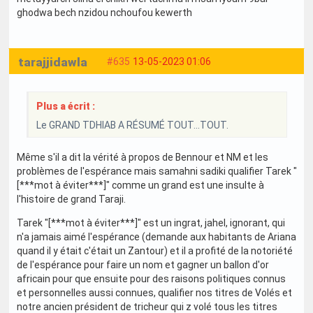
ghodwa bech nzidou nchoufou kewerth
tarajjidawla
#635
13-05-2023 01:06
Plus a écrit :
Le GRAND TDHIAB A RÉSUMÉ TOUT...TOUT.
Même s'il a dit la vérité à propos de Bennour et NM et les
problèmes de l'espérance mais samahni sadiki qualifier Tarek "
[***mot à éviter***]" comme un grand est une insulte à
l'histoire de grand Taraji.
Tarek "[***mot à éviter***]" est un ingrat, jahel, ignorant, qui
n'a jamais aimé l'espérance (demande aux habitants de Ariana
quand il y était c'était un Zantour) et il a profité de la notoriété
de l'espérance pour faire un nom et gagner un ballon d'or
africain pour que ensuite pour des raisons politiques connus
et personnelles aussi connues, qualifier nos titres de Volés et
notre ancien président de tricheur qui z volé tous les titres