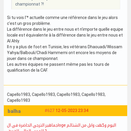
championnat ?!
Si tu vois l'* actuelle comme une référence dans le jeu alors
c'est un gros problème.
La différence dans le jeu entre nous et n'importe quelle equipe
locale est équivalente à la différence dans le jeu entre nous et
Al Ahly.
Il n y a plus de foot en Tunisie, les vétérans Dhaouadi/Wissam
Yahya/Balbouli/Chadi Hammemi ont encore les moyens de
jouer dans ce championnat.
Les autres équipes ne passent même pas les tours de
qualification de la CAF.
Capello1983
, Capello1983
, Capello1983
, Capello1983
,
Capello1983
balha
#627
12-05-2023 23:34
جماهير الترجي الحاضرة في الloge اليوم وجّهت وابل من الشتائم
للمدرب الحالي للفريق ?