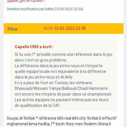
Dernière modification par balha (12-05-2023 23:34)
Plus
#628
12-05-2023 23:48
Capello1983 a écrit :
Si tu vois l'* actuelle comme une référence dans le jeu
alors c'est un gros problème.
La différence dans le jeu entre nous et n'importe
quelle equipe locale est équivalente à la différence
dans le jeu entre nous et Al Ahly.
Il n y a plus de foot en Tunisie, les vétérans
Dhaouadi/Wissam Yahya/Balbouli/Chadi Hammemi
ont encore les moyens de jouer dans ce championnat.
Les autres équipes ne passent même pas les tours
de qualification de la CAF.
5ouya, lé 9otlok * référence léhi real léhi city. 9otlek b'effectif
mghammel kima hedha, l'* bech thez men 9odem i3nina il