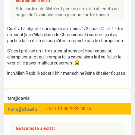
medamine a écrit :
Si le contrat de NM n'est pas un contrat à objectifs on
risque de l'avoir avec nous pour une autre saison
Contrat à objectif qui stipule au moins 1/2 finale CL et 1 titre
national (inch'Allah ykoun le Championnat) comme ça il va
partir à la fin de la saison s'il ne remporte pas le championnat
S'il est précisé un titre national sans préciser coupe où
championnat et qu'il remporte la coupe alors là il va falloir le
virer et le payer malheureusement
inch'Allah Rabbi ikadder il khir menech ne9sine khsaier flousss
tarajjidawla
tarajjidawla
#633
13-05-2023 00:45
Gotsumoto a écrit :