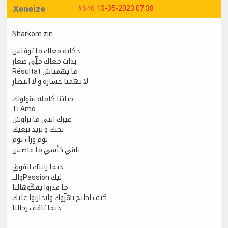
Xeneize
#646
13-05-2023 07:38
Nharkom zin
حكاية معاك ما توفاش
بدات معاك ملِّي صغار
Résultat ما يهمناش
لا تهمنا خسارة و لا انتصار
حياتنا كاملة نقولولك
Ti Amo
غيرك انتي ما نراوش
نحبك و نزيد نبغيك
يوم وراء يوم
باقي كأسي ما فاضش
ديما رايتك الفوق
والــPassion ليك
ما قدروا يفكّوهالنا
كيف اطيح نهزّوك وانحاربوا عليك
ديما تاقف رجالنا