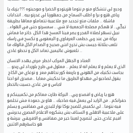
وديع لي تتشكاو منو م نتوما هزيتودو الخضرا و صوحبتوه ؟؟؟ يزيك يا
رباض هزو و برا و اطلب السماح من جمهورنا لي غدرتو بيه… انتدابات
فاشلة … ملفات متع تجديد مع ملاعبية تتعاملو معاها بطريقة
تبكّي… لا همكم مصلحة الجمعية لا شي … سمسرتو حتى في الهواء…
نبيل تسهر لصلاة الفجر و يصر فينا المسخ هذا الكل خاتر ما فماش
بركة من عند ربي حطمت العرفاوي و اليعقوبي و تكسح في راسك
تلعب بثلاثة جيست بش تخرج انتي صحيح و الصدام الكل قالولك ما
تلعبوش عاليمين تعاند الكل و تحطو غادي …
العناد و الجهل المركب اخطر مرض يهدد الانسان
…. الذي لا يعلم و لا يعلم انه لا يعلم … معلول في طرح بلوزداد لي ربحو
بجاست تكنيك من الهوني و باربعة كور نحاهم معز و توغاي من الكاج
يقول لصاحبو لي مهدلو الطريق ما تحكيش معايا …مصدق انو احنا
لاباس و من غادي حسيت بالخطر
هزو يا رياض و اقصدو ربي… البركة طارت معاكم من تكميينكم و
حفرانكم… من الزايد لي يعمل فيه صاحبك … هاو بن حمودة مش تخلصو
فيه نتوما… لي نكمبص للصبح بوكا نوار للبدري في صفاقس و يسلم
على ملاعبية الاهلي و الستاف بش يشكروه الاعلام المصري يدبرشي
افيم غادي حتى لتصريح لعبنا خير من صفاقس و الافريقي ببرشة و
هو خاسةرهم الاثنين