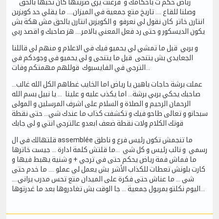
رباض حكم ت باحكامك و فرعنت يزي ضريتها كان تحبها بالحق
وصلنا للقاع …. تاريخ متع جمعية في الميزان…. ما يقلي حد كويزين
انتارن خاتر كان نقول لي نعرفو و الكويزبن انتارن بالحق مش هكة بش
يكون الديسكور و حتى رد فعل المعني بالامر…. هز صاحبك و اقصد ربي
و بربي قبل ما تمشي لي يحميو فيك في الاعلام و منهم لي قاللنا
الجعايدي بش يتنحى قبل ما يتنحى و لي يحميو في وجودكم في
الترجي في الفايسبوك قوللهم مهمتكم وفات…
عملت برشة حاجات باهين يا رياض اما الخايب غطاهم الكل الله غالب…
صاحبك يحكي بربي برشة… اما يكذب عليه و علينا … يا نبيل بسم الله
الرحمان الرحيم و الصلاة و السلام على اشرف المرسلين و المولى
سبحانو و تعالى طاحو فيك و تكشفت كذاب ما عندك شي… حتى نقطة
قوتك الكلام ولات نقطة ضعف ابعدو عالترجي انتي و لي جابك
قلتهالك في ال assemblée ما تنجمش تكون رئيس فرع و ناطق
رسمي و نائب رئيس و كل شي …ما قلتش كلمة ادارة … جيست خاترها
ما فماش فمة رياض يحكم حتى في ترجي + و شنية يهبط فيها و
كارت بلونش تعطات للكذاب الأشر بش يعمل لي عملو …. ما خدم حتى
شي … ما عناش حتى فكرة على الميدان متع تحس مدرب يراني….
اليوم نكلتو بمريول جمعية … جا الوقت بش تغادروها بعد ما غدرتوها…