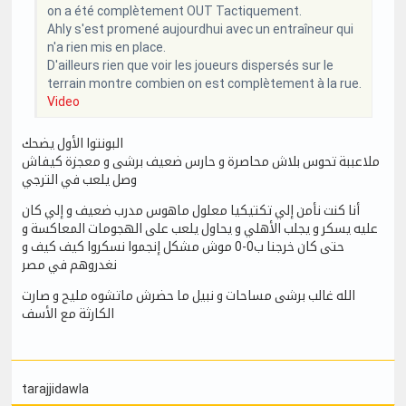
on a été complètement OUT Tactiquement.
Ahly s'est promené aujourdhui avec un entraîneur qui
n'a rien mis en place.
D'ailleurs rien que voir les joueurs dispersés sur le
terrain montre combien on est complètement à la rue.
Video
البونتوا الأول يضحك
ملاعببة تحوس بلاش محاصرة و حارس ضعيف برشى و معجزة كيفاش
وصل يلعب في الترجي
أنا كنت نأمن إلي تكتيكيا معلول ماهوس مدرب ضعيف و إلي كان
عليه يسكر و يجلب الأهلي و يحاول يلعب على الهجومات المعاكسة و
حتى كان خرجنا ب0-0 موش مشكل إنجموا نسكروا كيف كيف و
نغدروهم في مصر
الله غالب برشى مساحات و نبيل ما حضرش ماتشوه مليح و صارت
الكارثة مع الأسف
tarajjidawla