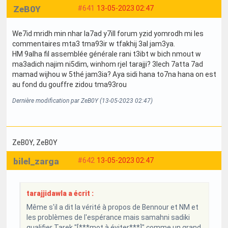
ZeB0Y
#641
13-05-2023 02:47
We7id mridh min nhar la7ad y7ill forum yzid yomrodh mi les
commentaires mta3 tma93ir w tfakhij 3al jam3ya.
HM 9alha fil assemblée générale rani t3ibt w bich nmout w
ma3adich najim ni5dim, winhom rjel tarajji? 3lech 7atta 7ad
mamad wijhou w 5thé jam3ia? Aya sidi hana to7na hana on est
au fond du gouffre zidou tma93rou
Dernière modification par ZeB0Y (13-05-2023 02:47)
ZeB0Y
, ZeB0Y
bilel_zarga
#642
13-05-2023 02:47
tarajjidawla a écrit :
Même s'il a dit la vérité à propos de Bennour et NM et
les problèmes de l'espérance mais samahni sadiki
qualifier Tarek "[***mot à éviter***]" comme un grand