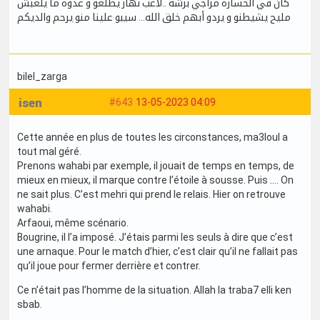
كان في الخسارة مزاجي برشة ..لاعب نهار يطلعو و غدوة ما يلعبش
مليح يشيطنو و يردو أبهم خلق الله… سيبو علينا منو يرحم والديكم
bilel_zarga
isen
#643
13-05-2023 04:09
Cette année en plus de toutes les circonstances, ma3loul a
tout mal géré.
Prenons wahabi par exemple, il jouait de temps en temps, de
mieux en mieux, il marque contre l’étoile à sousse. Puis …. On
ne sait plus. C’est mehri qui prend le relais. Hier on retrouve
wahabi.
Arfaoui, même scénario.
Bougrine, il l’a imposé. J’étais parmi les seuls à dire que c’est
une arnaque. Pour le match d’hier, c’est clair qu’il ne fallait pas
qu’il joue pour fermer derrière et contrer.
Ce n’était pas l’homme de la situation. Allah la traba7 elli ken
sbab.