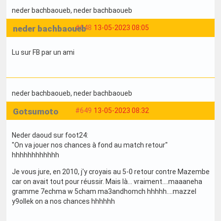
neder bachbaoueb
, neder bachbaoueb
neder bachbaoueb
#648
13-05-2023 08:05
Lu sur FB par un ami
neder bachbaoueb
, neder bachbaoueb
Gotsumoto
#649
13-05-2023 08:32
Neder daoud sur foot24:
"On va jouer nos chances à fond au match retour"
hhhhhhhhhhhh
Je vous jure, en 2010, j'y croyais au 5-0 retour contre Mazembe
car on avait tout pour réussir. Mais là... vraiment....maaaneha
gramme 7echma w 5cham ma3andhomch hhhhh....mazzel
y9ollek on a nos chances hhhhhh