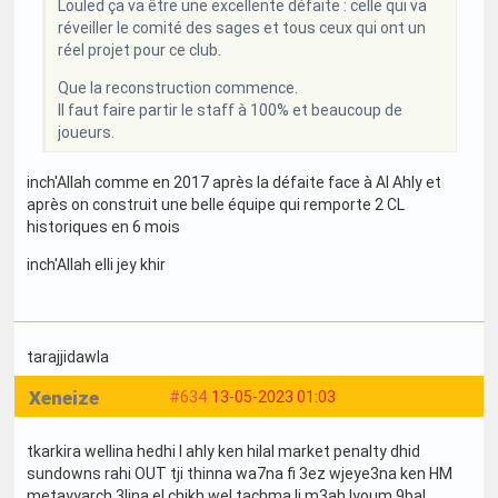
Louled ça va être une excellente défaite : celle qui va
réveiller le comité des sages et tous ceux qui ont un
réel projet pour ce club.
Que la reconstruction commence.
Il faut faire partir le staff à 100% et beaucoup de
joueurs.
inch'Allah comme en 2017 après la défaite face à Al Ahly et
après on construit une belle équipe qui remporte 2 CL
historiques en 6 mois
inch'Allah elli jey khir
tarajjidawla
Xeneize
#634
13-05-2023 01:03
tkarkira wellina hedhi l ahly ken hilal market penalty dhid
sundowns rahi OUT tji thinna wa7na fi 3ez wjeye3na ken HM
metayyarch 3lina el chikh wel tachma li m3ah lyoum 9bal