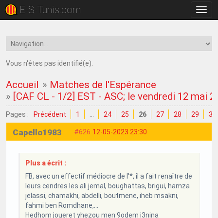
E-S-Tunis.com
Bascu
la
navig
Vous n'êtes pas identifié(e).
Accueil
»
Matches de l'Espérance
»
[CAF CL - 1/2] EST - ASC; le vendredi 12 mai 
Pages :
Précédent
1
…
24
25
26
27
28
29
30
Capello1983
#626
12-05-2023 23:30
Plus a écrit :
FB, avec un effectif médiocre de l'*, il a fait renaître de
leurs cendres les ali jemal, boughattas, brigui, hamza
jelassi, chamakhi, abdelli, boutmene, iheb msakni,
fahmi ben Romdhane,...
Hedhom joueret yhezou men 9odem i3nina