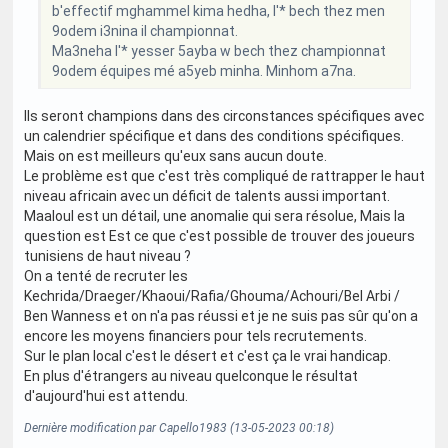
b'effectif mghammel kima hedha, l'* bech thez men
9odem i3nina il championnat.
Ma3neha l'* yesser 5ayba w bech thez championnat
9odem équipes mé a5yeb minha. Minhom a7na.
Ils seront champions dans des circonstances spécifiques avec
un calendrier spécifique et dans des conditions spécifiques.
Mais on est meilleurs qu'eux sans aucun doute.
Le problème est que c'est très compliqué de rattrapper le haut
niveau africain avec un déficit de talents aussi important.
Maaloul est un détail, une anomalie qui sera résolue, Mais la
question est Est ce que c'est possible de trouver des joueurs
tunisiens de haut niveau ?
On a tenté de recruter les
Kechrida/Draeger/Khaoui/Rafia/Ghouma/Achouri/Bel Arbi /
Ben Wanness et on n'a pas réussi et je ne suis pas sûr qu'on a
encore les moyens financiers pour tels recrutements.
Sur le plan local c'est le désert et c'est ça le vrai handicap.
En plus d'étrangers au niveau quelconque le résultat
d'aujourd'hui est attendu.
Dernière modification par Capello1983 (13-05-2023 00:18)