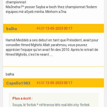
championnat.
Ma3neha l'* yesser 5ayba w bech thez championnat 9odem
équipes mé a5yeb minha. Minhom a7na.
balha
#629
13-05-2023 00:17
Hamdi Meddeb a ses debut en tant que Président, avait pour
conseiller Hmed Mghirbi Allah yarahmou, vous pouvez
apprécier l'equipe qu'on avait fin des 2010. Après le retrait de
Hmed Mghribi, c'est le neant ....
balha
Capello1983
#630
13-05-2023 00:17
Plus a écrit :
5ouya, lé 9otlok * référence léhi real léhi city. 9otlek