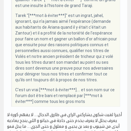
est une insulte à l'histoire de grand Taraji.
Tarek "[***mot à éviter***]" est un ingrat, jahel,
ignorant, qui n'a jamais aimé l'espérance (demande
aux habitants de Ariana quand il y était c'était un
Zantour) et il a profité de la notoriété de l'espérance
pour faire un nom et gagner un ballon d'or africain pour
que ensuite pour des raisons politiques connus et
personnelles aussi connues, qualifier nos titres de
Volés et notre ancien président de tricheur qui z volé
tous les titres durant son mandat au point ou ses
dires sont devenus une preuve pour nos adversaires
pour dénigrer tous nos titres et confirmer tout ce
qu'ils ont toujours dit à propos de nos titres.
C'est un vrai [***mot à éviter***].... et son nom sur ce
forum doit être bani et remplacé par [***mot à
éviter***] comme tous les gros mots
أخيرا لقيت شكون يشاركني الراي في طارق الدجال … لا يفهم كورة لا
يعرف يحلل لا يعرف يخدم حتى حاجة في حياتو و اللي ينجح يعاديه
أبدى من شيبوب و بعد بن يحيى و معلول و حتى الجري … ما يحل فمو