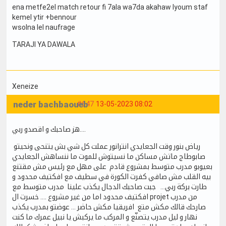
ena metfe2el match retour fi 7ala wa7da akahaw lyoum staf
kemel ytir +bennour
wsolna lel naufrage
TARAJI YA DAWALA
Xeneize
neder bachbaoueb
#647
13-05-2023 08:02
هز صاحبك و اقصدو ربي….
رياض بنور وقت الجعايدي انترانور عملت كل شي بش يتنحى ونحيتو
صابوطاج ماتش مساكن ما نسيتوش للموت ما ننساهش الجعايدي
بعيوبو مدرب متوسط بمشروع قادم على مهل مع رئيس مش مقتنع
بيه القلب مش صافي كفرت الكورة في سطيف مع افكتيف محدود و
طارت بركة ربي… جبت صاحبك الدجال يكذب علينا مدرب متوسط مع
افكتيف محدود اما من غير مشروع …. خسرت ال projet من مدرب
صارحك قالك مكش متع افريقيا مكش حاضر … عوضتو بمدرب يكذب
نهار و ليل مدرب يتصنّع و المركب ما يركبش يا نبيل عمرك ما كنت