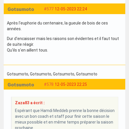
Gotsumoto
#577
12-05-2023 22:24
Après l'euphorie du centenaire, la gueule de bois de ces
années.
Dur d'encaisser mais les raisons son évidentes et il faut tout
de suite réagir.
Qu'ils s'en aillent tous.
Gotsumoto
, Gotsumoto
, Gotsumoto
, Gotsumoto
Gotsumoto
#578
12-05-2023 22:25
Zaza83 a écrit :
Espérant que Hamdi Meddeb prenne la bonne décision
avec un bon coach et staff pour finir cette saison le
mieux possible et en même temps préparer la saison
prochaine