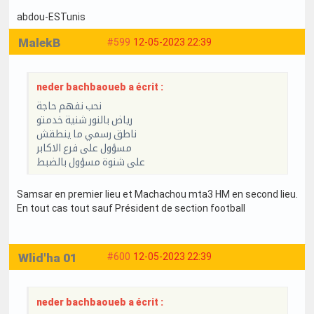
abdou-ESTunis
MalekB
#599
12-05-2023 22:39
neder bachbaoueb a écrit :
نحب نفهم حاجة
رياض بالنور شنية خدمتو
ناطق رسمي ما ينطقش
مسؤول على فرع الاكابر
على شنوة مسؤول بالضبط
Samsar en premier lieu et Machachou mta3 HM en second lieu.
En tout cas tout sauf Président de section football
Wlid'ha 01
#600
12-05-2023 22:39
neder bachbaoueb a écrit :