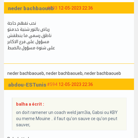
neder bachbaoueb
#593
12-05-2023 22:36
نحب نفهم حاجة
رياض بالنور شنية خدمتو
ناطق رسمي ما ينطقش
مسؤول على فرع الاكابر
على شنوة مسؤول بالضبط
neder bachbaoueb
, neder bachbaoueb
, neder bachbaoueb
abdou-ESTunis
#594
12-05-2023 22:36
balha a écrit :
on doit ramener un coach weld jam3ia, Gabsi ou KBY
ou meme Mouine .. il faut qu'on sauve ce qu'on peut
sauver,