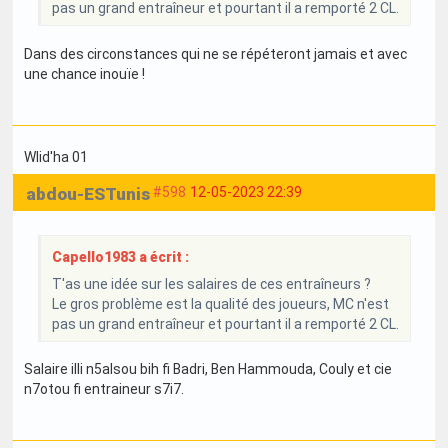
pas un grand entraîneur et pourtant il a remporté 2 CL.
Dans des circonstances qui ne se répéteront jamais et avec
une chance inouïe !
Wlid'ha 01
abdou-ESTunis
#598
12-05-2023 22:39
Capello1983 a écrit :
T'as une idée sur les salaires de ces entraîneurs ?
Le gros problème est la qualité des joueurs, MC n'est
pas un grand entraîneur et pourtant il a remporté 2 CL.
Salaire illi n5alsou bih fi Badri, Ben Hammouda, Couly et cie
n7otou fi entraineur s7i7.