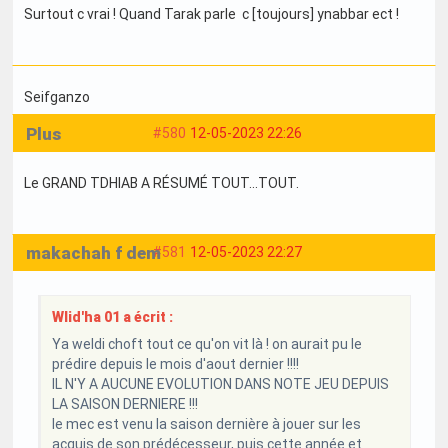
Surtout c vrai ! Quand Tarak parle c [toujours] ynabbar ect !
Seifganzo
Plus
#580
12-05-2023 22:26
Le GRAND TDHIAB A RÉSUMÉ TOUT...TOUT.
makachah f dem
#581
12-05-2023 22:27
Wlid'ha 01 a écrit :
Ya weldi choft tout ce qu'on vit là ! on aurait pu le
prédire depuis le mois d'aout dernier !!!!
IL N'Y A AUCUNE EVOLUTION DANS NOTE JEU DEPUIS
LA SAISON DERNIERE !!!
le mec est venu la saison dernière à jouer sur les
acquis de son prédécesseur, puis cette année et