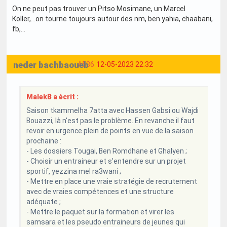
On ne peut pas trouver un Pitso Mosimane, un Marcel
Koller,...on tourne toujours autour des nm, ben yahia, chaabani,
fb,...
neder bachbaoueb
#586
12-05-2023 22:32
MalekB a écrit :
Saison tkammelha 7atta avec Hassen Gabsi ou Wajdi
Bouazzi, là n'est pas le problème. En revanche il faut
revoir en urgence plein de points en vue de la saison
prochaine :
- Les dossiers Tougai, Ben Romdhane et Ghalyen ;
- Choisir un entraineur et s'entendre sur un projet
sportif, yezzina mel ra3wani ;
- Mettre en place une vraie stratégie de recrutement
avec de vraies compétences et une structure
adéquate ;
- Mettre le paquet sur la formation et virer les
samsara et les pseudo entraineurs de jeunes qui