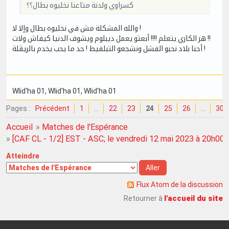
كسراوي ولدنة متاعنا نخليوه بطال؟؟
والله المشكلة مش في نخليوه بطال وإلا لا !
هز الكازي يتعلم !!!! أبعثو يعمل ديبلوم ويشوف الدنيا كيفاش ولات !!
أحنا بلاد نحبو الفشل ونشجعو التبلفيط ! حد ما يحب يخدم بالريڨلة !
Wlid'ha 01
, Wlid'ha 01
, Wlid'ha 01
Pages :
Précédent
1
…
22
23
24
25
26
…
30
Accueil
»
Matches de l'Espérance
»
[CAF CL - 1/2] EST - ASC; le vendredi 12 mai 2023 à 20h00
Atteindre
Flux Atom de la discussion
l'accueil du site
Retourner à