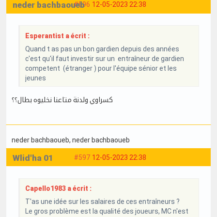
neder bachbaoueb
#596
12-05-2023 22:38
Esperantist a écrit :
Quand t as pas un bon gardien depuis des années
c'est qu'il faut investir sur un entraîneur de gardien
competent (étranger ) pour l'équipe sénior et les
jeunes
كسراوي ولدنة متاعنا نخليوه بطال؟؟
neder bachbaoueb
, neder bachbaoueb
Wlid'ha 01
#597
12-05-2023 22:38
Capello1983 a écrit :
T'as une idée sur les salaires de ces entraîneurs ?
Le gros problème est la qualité des joueurs, MC n'est