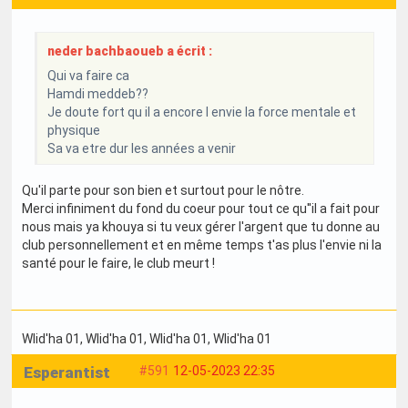
neder bachbaoueb a écrit :
Qui va faire ca
Hamdi meddeb??
Je doute fort qu il a encore l envie la force mentale et
physique
Sa va etre dur les années a venir
Qu'il parte pour son bien et surtout pour le nôtre.
Merci infiniment du fond du coeur pour tout ce qu''il a fait pour
nous mais ya khouya si tu veux gérer l'argent que tu donne au
club personnellement et en même temps t'as plus l'envie ni la
santé pour le faire, le club meurt !
Wlid'ha 01
, Wlid'ha 01
, Wlid'ha 01
, Wlid'ha 01
Esperantist
#591
12-05-2023 22:35