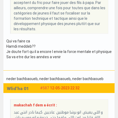
acceptent du fric pour faire jouer des fils à papa. Par
ailleurs, comprendre une fois pour toutes que dans les
catégories de jeunes il faut se focaliser sur la
formation technique et tactique ainsi que le
développement physique des jeunes plutôt que sur
les résultats.
Qui va faire ca
Hamdi meddeb??
Je doute fort qu il a encore l envie la force mentale et physique
Sa va etre dur les années a venir
neder bachbaoueb
, neder bachbaoueb
, neder bachbaoueb
Wlid'ha 01
#587
12-05-2023 22:32
makachah f dem a écrit :
و اللي يغيض انو برشا موطنين عاديين كيما نادر انتي عبد
اللة قلنا من اوت اللي مافما حتي خدمة و انو موسم باش