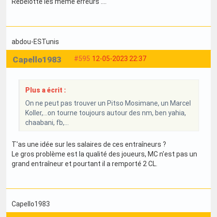
Rebelotte les meme erreurs ....
abdou-ESTunis
Capello1983
#595
12-05-2023 22:37
Plus a écrit :
On ne peut pas trouver un Pitso Mosimane, un Marcel
Koller,...on tourne toujours autour des nm, ben yahia,
chaabani, fb,...
T'as une idée sur les salaires de ces entraîneurs ?
Le gros problème est la qualité des joueurs, MC n'est pas un
grand entraîneur et pourtant il a remporté 2 CL.
Capello1983