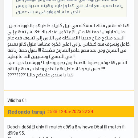
يتعدا صعيب مع اطا،ر فني هذا و إدارة و هيئة مديرة و ريس
نادي ما شافو وابو في سبات عميق
هذاكة علاش قتلك المشكلة في نبيل كابيلو خاطر هو والكورة حاجتين
ما يتقابلوش ! معناها مش لازم تكون عندك باك +8 بش تفهم إلي
السيد منتوج متاع ميديا ! المشكلة في الناس إلي تشوف فيه عام
كامل وتشوف فيه كيفاش يراني (على فكرة معناها ملول كانو يعديو
في التمرين ومن بعد قصو خاطر التمارين فضيحة !!! تقول حصة رياضة
في الليسي) ومسيبين الما عالبطيخ !!!
الناس هاذوكم وصلونا بالضبط وين يحبو يوصلونا ! وبرشة يا خويا على
حسن نية ولا لا عاطينهم الطوع وعاطين فيهم الثقة !!!!
هيا يا سيدي عاجبكم حالنا ؟؟؟؟؟؟؟؟؟؟
Wlid'ha 01
Redondo taraji
#588
12-05-2023 22:34
Debchi da5il El ahly fil match d9i9a 8 w howa D5al fil match fi
d9i9a 95.