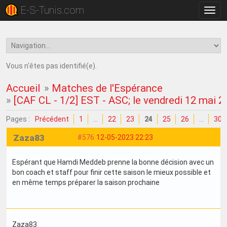
E-S-Tunis.com
Bascu
la
navig
Vous n'êtes pas identifié(e).
Accueil
»
Matches de l'Espérance
»
[CAF CL - 1/2] EST - ASC; le vendredi 12 mai 
Pages :
Précédent
1
…
22
23
24
25
26
…
30
Zaza83
#576
12-05-2023 22:23
Espérant que Hamdi Meddeb prenne la bonne décision avec un
bon coach et staff pour finir cette saison le mieux possible et
en même temps préparer la saison prochaine
Zaza83