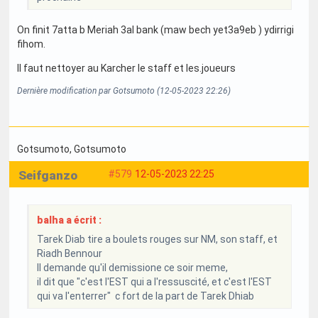
On finit 7atta b Meriah 3al bank (maw bech yet3a9eb ) ydirrigi
fihom.
Il faut nettoyer au Karcher le staff et les.joueurs
Dernière modification par Gotsumoto (12-05-2023 22:26)
Gotsumoto
, Gotsumoto
Seifganzo
#579
12-05-2023 22:25
balha a écrit :
Tarek Diab tire a boulets rouges sur NM, son staff, et
Riadh Bennour
Il demande qu'il demissione ce soir meme,
il dit que "c'est l'EST qui a l'ressuscité, et c'est l'EST
qui va l'enterrer" c fort de la part de Tarek Dhiab