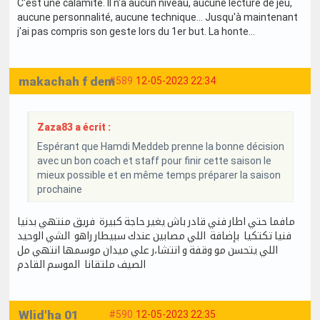
C'est une calamité. Il n'a aucun niveau, aucune lecture de jeu,
aucune personnalité, aucune technique... Jusqu'à maintenant
j'ai pas compris son geste lors du 1er but. La honte...
makachah f dem
#589
12-05-2023 22:34
Zaza83 a écrit :
Espérant que Hamdi Meddeb prenne la bonne décision
avec un bon coach et staff pour finir cette saison le
mieux possible et en même temps préparer la saison
prochaine
مافما حتي اطار فني قادر باش يغير حاجة كبيرة فريق منتهي بدنيا
فنيا تكتكيا بإضافة اللي مصابين عندك سبيطار راهو الشي الوحيد
اللي يتحسن مو وقفة و انتشا،ر علي ميدان موسمها انتهي مل
الصيف ملتقانا الموسم القادم
Wlid'ha 01
#590
12-05-2023 22:35