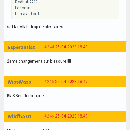
Redbull ????
Fedaa in
ben ayed out
sattar Allah, trop de blessures
Esperantist
#244
25-04-2023 18:48
2ème changement sur blessure !!!!
WissWass
#245
25-04-2023 18:49
Bla3 Ben Romdhane
Wlid'ha 01
#246
25-04-2023 18:49