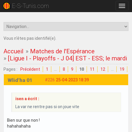
E-S-Tunis.com
Bascu
la
navig
Vous n'êtes pas identifié(e).
Accueil
»
Matches de l'Espérance
»
[Ligue I - Playoffs - J 04] EST - ESS; le mardi 
Pages :
Précédent
1
…
8
9
10
11
12
…
19
Wlid'ha 01
#226
25-04-2023 18:39
isen a écrit :
La var ne rentre pas si on joue vite
Bien sur que non !
hahahahaha