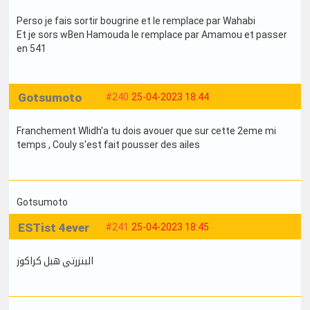
Perso je fais sortir bougrine et le remplace par Wahabi
Et je sors wBen Hamouda le remplace par Amamou et passer
en 541
Gotsumoto
#240
25-04-2023 18:44
Franchement Wlidh'a tu dois avouer que sur cette 2eme mi
temps , Couly s'est fait pousser des ailes
Gotsumoto
ESTist 4ever
#241
25-04-2023 18:45
البنزرتي هبل كراكوز