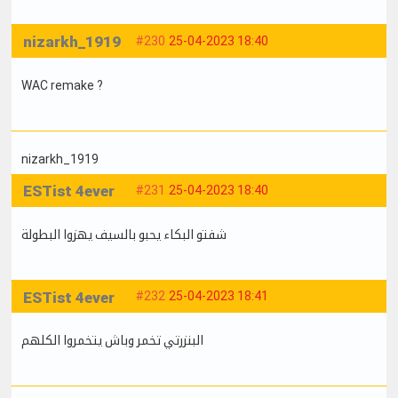
nizarkh_1919
#230
25-04-2023 18:40
WAC remake ?
nizarkh_1919
ESTist 4ever
#231
25-04-2023 18:40
شفتو البكاء يحبو بالسيف يهزوا البطولة
ESTist 4ever
#232
25-04-2023 18:41
البنزرتي تخمر وباش يتخمروا الكلهم