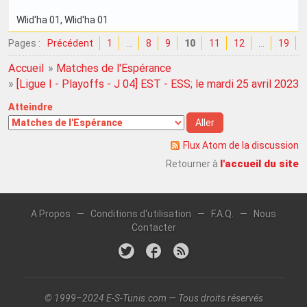
Wlid'ha 01
, Wlid'ha 01
Pages :
Précédent
1
…
8
9
10
11
12
…
19
Accueil
»
Matches de l'Espérance
»
[Ligue I - Playoffs - J 04] EST - ESS; le mardi 25 avril 2023
Atteindre
Flux Atom de la discussion
l'accueil du site
Retourner à
A Propos
—
Conditions d'utilisation
—
F.A.Q.
—
Nous
Contacter
© 1999–2024 E-S-Tunis.com — Tous droits réservés