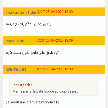
makachah f dem
#227
25-04-2023 18:39
ياخي نؤمال الحكم يتف،ج فيهم
med1808
#228
25-04-2023 18:39
توه بلحق على خاطر الكورة تلعبت بزربه
Wlid'ha 01
#229
25-04-2023 18:39
isen a écrit :
Meme pas si la balle bouge au coup de pied
ça serait une première mondiale !!!!