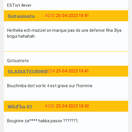
ESTist 4ever
Gotsumoto
#233
25-04-2023 18:41
Hetheka ech mazzel on marque pas ds une defence fiha 3lya
brigui hahahah
Gotsumoto
GLADIATEURINO
#234
25-04-2023 18:41
Bouchniba doit sortir. il est grave sur l'homme
Wlid'ha 01
#235
25-04-2023 18:42
Bougrine za**** hakka passe ???????,