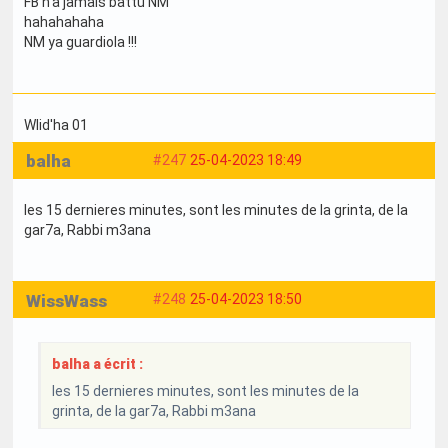
FB n'a jamais battu NM
hahahahaha
NM ya guardiola !!!
Wlid'ha 01
balha
#247
25-04-2023 18:49
les 15 dernieres minutes, sont les minutes de la grinta, de la
gar7a, Rabbi m3ana
WissWass
#248
25-04-2023 18:50
balha a écrit :
les 15 dernieres minutes, sont les minutes de la
grinta, de la gar7a, Rabbi m3ana