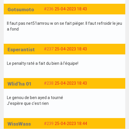
Gotsumoto
#236
25-04-2023 18:43
Il faut pas net51amrou w on se fait piéger. Il faut refroidir le jeu
a fond
Esperantist
#237
25-04-2023 18:43
Le penalty raté a fait du bien à l'équipe!
Wlid'ha 01
#238
25-04-2023 18:43
Le genou de ben ayed a tourné
J'espère que c'est rien
WissWass
#239
25-04-2023 18:44