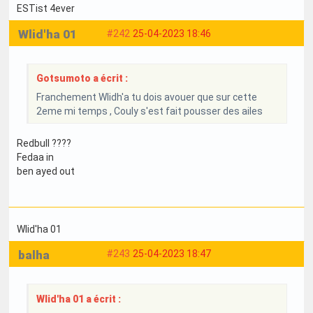
ESTist 4ever
Wlid'ha 01
#242
25-04-2023 18:46
Gotsumoto a écrit :
Franchement Wlidh'a tu dois avouer que sur cette
2eme mi temps , Couly s'est fait pousser des ailes
Redbull ????
Fedaa in
ben ayed out
Wlid'ha 01
balha
#243
25-04-2023 18:47
Wlid'ha 01 a écrit :