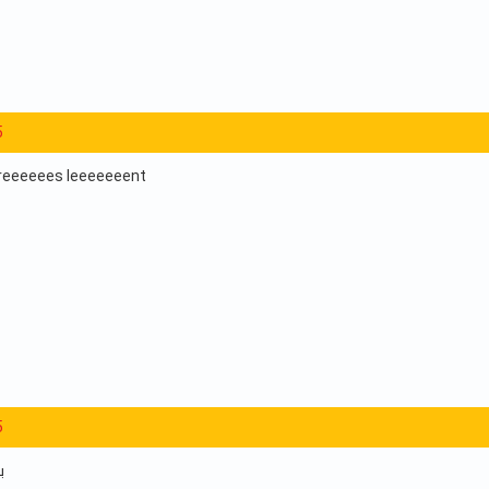
5
treeeeees leeeeeeent
5
ب