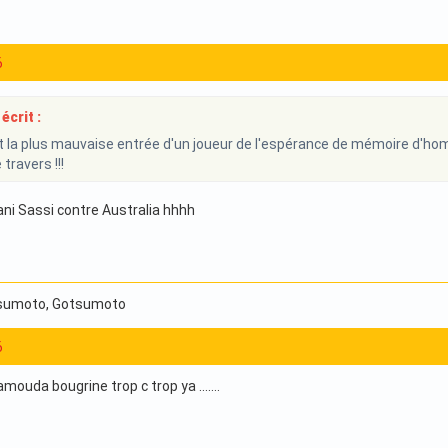
6
écrit :
t la plus mauvaise entrée d'un joueur de l'espérance de mémoire d'homme .
 travers !!!
ani Sassi contre Australia hhhh
tsumoto
, Gotsumoto
6
ouda bougrine trop c trop ya .......