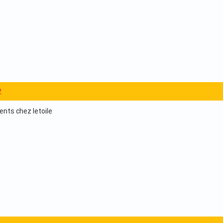
2
nts chez letoile