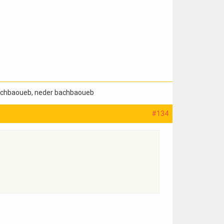
bachbaoueb
, neder bachbaoueb
#134