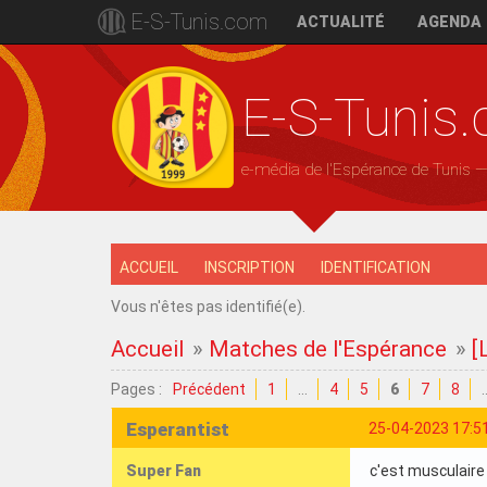
E-S-Tunis.com
ACTUALITÉ
AGENDA
E-S-Tunis
e-média de l'Espérance de Tunis 
ACCUEIL
INSCRIPTION
IDENTIFICATION
Vous n'êtes pas identifié(e).
Accueil
»
Matches de l'Espérance
»
[
Pages :
Précédent
1
…
4
5
6
7
8
Esperantist
25-04-2023 17:5
Super Fan
c'est musculaire 