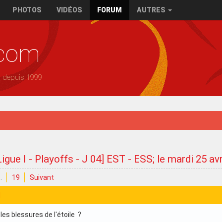
PHOTOS
VIDÉOS
FORUM
AUTRES
.com
— depuis 1999
Ligue I - Playoffs - J 04] EST - ESS; le mardi 25 av
…
19
Suivant
1
les blessures de l'étoile ?