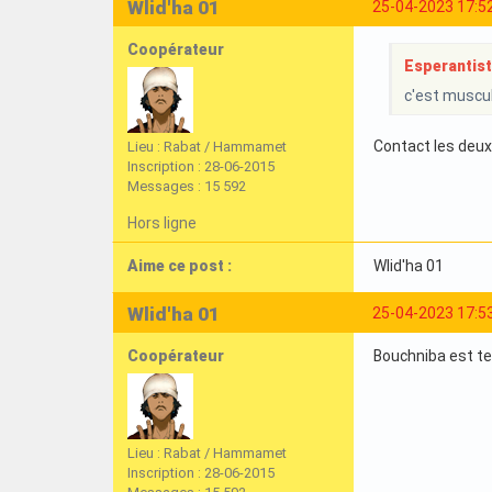
Wlid'ha 01
25-04-2023 17:5
Coopérateur
Esperantist 
c'est muscula
Contact les deux
Lieu : Rabat / Hammamet
Inscription : 28-06-2015
Messages : 15 592
Hors ligne
Aime ce post :
Wlid'ha 01
Wlid'ha 01
25-04-2023 17:5
Coopérateur
Bouchniba est te
Lieu : Rabat / Hammamet
Inscription : 28-06-2015