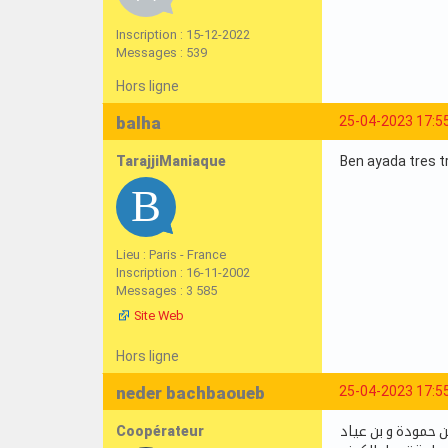
Inscription : 15-12-2022
Messages : 539
Hors ligne
balha
25-04-2023 17:5
TarajjiManiaque
Ben ayada tres 
Lieu : Paris - France
Inscription : 16-11-2002
Messages : 3 585
Site Web
Hors ligne
neder bachbaoueb
25-04-2023 17:5
Coopérateur
ن حمودة و بن عياد