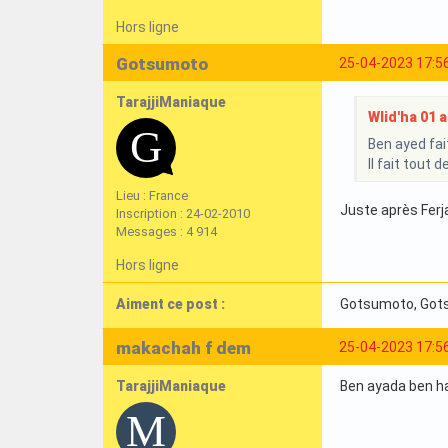
Hors ligne
Gotsumoto
25-04-2023 17:5
TarajjiManiaque
Wlid'ha 01 a 
Ben ayed fai
Il fait tout de
Lieu : France
Juste après Ferj
Inscription : 24-02-2010
Messages : 4 914
Hors ligne
Aiment ce post :
Gotsumoto
, Go
makachah f dem
25-04-2023 17:5
TarajjiManiaque
Ben ayada ben ham