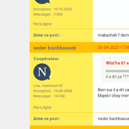
Inscription : 10-12-2020
Messages : 3 856
Hors ligne
Aime ce post :
makachah f dem
neder bachbaoueb
25-04-2023 17:5
Coopérateur
Wlid'ha 01 a 
looooooooo
il a dit ça ??
Lieu : hammam lif
Bien sur il a dit c
Inscription : 19-06-2008
Majebt chay men
Messages : 14 058
Hors ligne
Aime ce post :
neder bachbaou