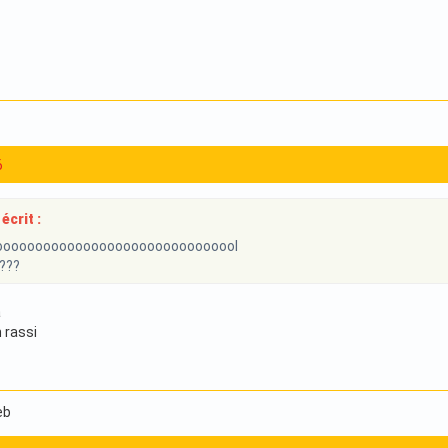
6
écrit :
ooooooooooooooooooooooooooooool
????
a
 rassi
eb