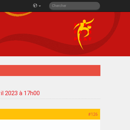
ril 2023 à 17h00
#126