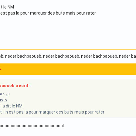
it le NM
n est pas la pour marquer des buts mais pour rater
eb
, neder bachbaoueb
, neder bachbaoueb
, neder bachbaoueb
, neder 
6
aoueb a écrit :
بن حمو
حاجة
 a dit le NM
 il n est pas la pour marquer des buts mais pour rater
oooooooooooooooooooooooooool