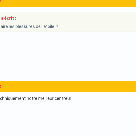
2
a écrit :
ire les blessures de l'étoile ?
3
chniquement notre meilleur centreur