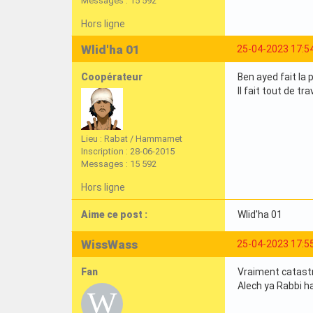
Messages : 15 592
Hors ligne
Wlid'ha 01
25-04-2023 17:5
Coopérateur
Ben ayed fait la 
Il fait tout de trav
Lieu : Rabat / Hammamet
Inscription : 28-06-2015
Messages : 15 592
Hors ligne
Aime ce post :
Wlid'ha 01
WissWass
25-04-2023 17:5
Fan
Vraiment catast
Alech ya Rabbi h