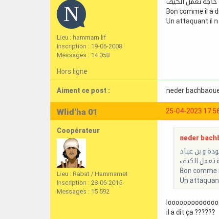
حاجة تعمل الكيف
Bon comme il a d
Un attaquant il 
Lieu : hammam lif
Inscription : 19-06-2008
Messages : 14 058
Hors ligne
Aiment ce post :
neder bachbaou
Wlid'ha 01
25-04-2023 17:5
Coopérateur
neder bachb
دة و بن عياد
 تعمل الكيف
Bon comme il
Lieu : Rabat / Hammamet
Un attaquant
Inscription : 28-06-2015
Messages : 15 592
loooooooooooo
il a dit ça ??????