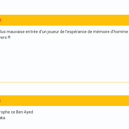
4
plus mauvaise entrée d'un joueur de l'espérance de mémoire d'homme .....
ers !!!
5
rophe ce Ben Ayed
aka