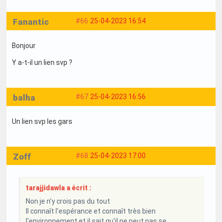
Fanantic
#66
25-04-2023 16:54
Bonjour
Y a-t-il un lien svp ?
balha
#67
25-04-2023 16:56
Un lien svp les gars
Zoff
#68
25-04-2023 17:00
tarajjidawla a écrit :
Non je n'y crois pas du tout
Il connaît l'espérance et connaît très bien
l'environnement et il sait qu'il ne peut pas se