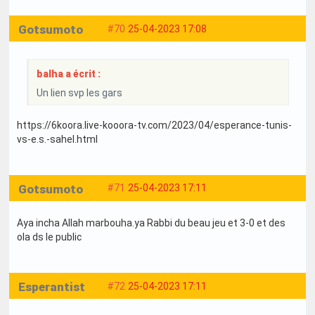
Gotsumoto
#70
25-04-2023 17:08
balha a écrit :
Un lien svp les gars
https://6koora.live-kooora-tv.com/2023/04/esperance-tunis-
vs-e.s.-sahel.html
Gotsumoto
#71
25-04-2023 17:11
Aya incha Allah marbouha.ya Rabbi du beau jeu et 3-0 et des
ola ds le public
Esperantist
#72
25-04-2023 17:11