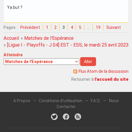
Ya but ?
Pages :
Précédent
1
2
3
4
5
…
19
Suivant
Accueil
»
Matches de l'Espérance
»
[Ligue I - Playoffs - J 04] EST - ESS; le mardi 25 avril 2023
Atteindre
Flux Atom de la discussion
l'accueil du site
Retourner à
A Propos
—
Conditions d'utilisation
—
F.A.Q.
—
Nous
Contacter