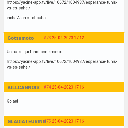
https://yacine-app.tv/live/10672/1004987/esperance-tunis-
vs-es-sahel/
incha'Allah marbouha!
Gotsumoto
#73
25-04-2023 17:12
Un autre qui fonctionne mieux:
https://yacine-app.tv/live/10672/1004987/esperance-tunis-
vs-es-sahel/
BILLCANNOIS
#74
25-04-2023 17:16
Go aal
GLADIATEURINO
#75
25-04-2023 17:16