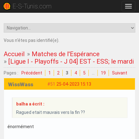
E-S-Tunis.com
Bascu
la
navig
Vous n'êtes pas identifié(e).
Accueil
»
Matches de l'Espérance
»
[Ligue I - Playoffs - J 04] EST - ESS; le mardi 
Pages :
Précédent
1
2
3
4
5
…
19
Suivant
WissWass
#51
25-04-2023 15:13
balha a écrit :
Ragued etait mauvais vers la fin ??
énormément