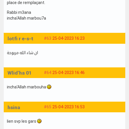
place de remplaçant.
Rabbi m3ana
incha'Allah marbou7a
lotfi r e-s-t
#63
25-04-2023 16:23
ان شاء الله مربوحة
Wlid'ha 01
#64
25-04-2023 16:46
incha'Allah marbouha
hsina
#65
25-04-2023 16:53
lien svp les gars