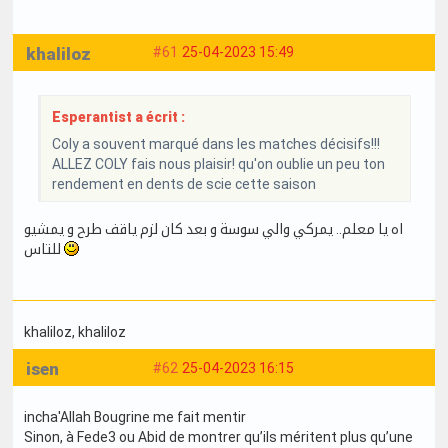
khaliloz
#61
25-04-2023 15:49
Esperantist a écrit :
Coly a souvent marqué dans les matches décisifs!!!
ALLEZ COLY fais nous plaisir! qu'on oublie un peu ton
rendement en dents de scie cette saison
اه يا معلم.. يمركي والي سوسة و بعد كان لزم ياقف طرح و يمشيو
للتاس
khaliloz
, khaliloz
isen
#62
25-04-2023 16:15
incha'Allah Bougrine me fait mentir
Sinon, à Fede3 ou Abid de montrer qu’ils méritent plus qu’une