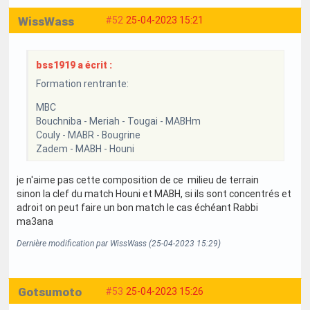
WissWass
#52
25-04-2023 15:21
bss1919 a écrit :
Formation rentrante:
MBC
Bouchniba - Meriah - Tougai - MABHm
Couly - MABR - Bougrine
Zadem - MABH - Houni
je n'aime pas cette composition de ce milieu de terrain
sinon la clef du match Houni et MABH, si ils sont concentrés et
adroit on peut faire un bon match le cas échéant Rabbi
ma3ana
Dernière modification par WissWass (25-04-2023 15:29)
Gotsumoto
#53
25-04-2023 15:26