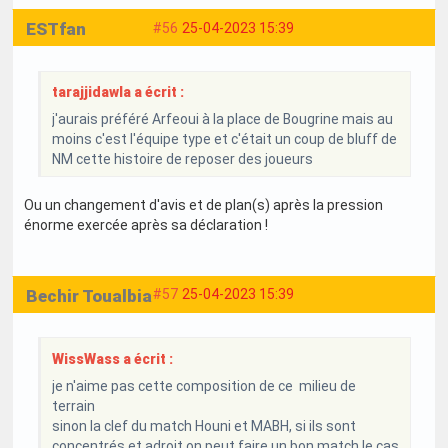
ESTfan
#56
25-04-2023 15:39
tarajjidawla a écrit :
j'aurais préféré Arfeoui à la place de Bougrine mais au
moins c'est l'équipe type et c'était un coup de bluff de
NM cette histoire de reposer des joueurs
Ou un changement d'avis et de plan(s) après la pression
énorme exercée après sa déclaration !
Bechir Toualbia
#57
25-04-2023 15:39
WissWass a écrit :
je n'aime pas cette composition de ce milieu de
terrain
sinon la clef du match Houni et MABH, si ils sont
concentrés et adroit on peut faire un bon match le cas