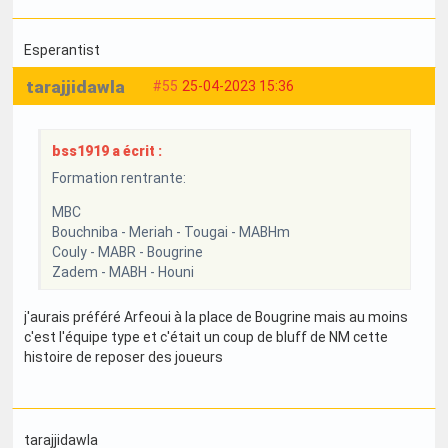
Esperantist
tarajjidawla
#55
25-04-2023 15:36
bss1919 a écrit :
Formation rentrante:
MBC
Bouchniba - Meriah - Tougai - MABHm
Couly - MABR - Bougrine
Zadem - MABH - Houni
j'aurais préféré Arfeoui à la place de Bougrine mais au moins
c'est l'équipe type et c'était un coup de bluff de NM cette
histoire de reposer des joueurs
tarajjidawla