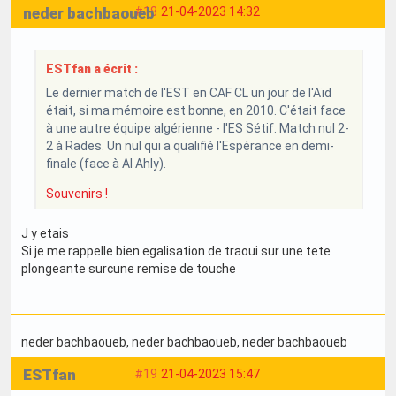
neder bachbaoueb
#18
21-04-2023 14:32
ESTfan a écrit :
Le dernier match de l'EST en CAF CL un jour de l'Aïd
était, si ma mémoire est bonne, en 2010. C'était face
à une autre équipe algérienne - l'ES Sétif. Match nul 2-
2 à Rades. Un nul qui a qualifié l'Espérance en demi-
finale (face à Al Ahly).
Souvenirs !
J y etais
Si je me rappelle bien egalisation de traoui sur une tete
plongeante surcune remise de touche
neder bachbaoueb
, neder bachbaoueb
, neder bachbaoueb
ESTfan
#19
21-04-2023 15:47