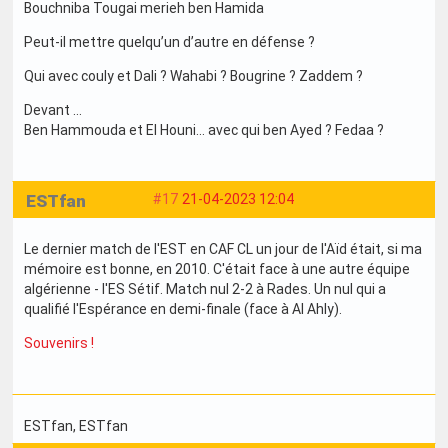
Bouchniba Tougai merieh ben Hamida
Peut-il mettre quelqu’un d’autre en défense ?
Qui avec couly et Dali ? Wahabi ? Bougrine ? Zaddem ?
Devant …
Ben Hammouda et El Houni… avec qui ben Ayed ? Fedaa ?
ESTfan
#17
21-04-2023 12:04
Le dernier match de l'EST en CAF CL un jour de l'Aïd était, si ma
mémoire est bonne, en 2010. C'était face à une autre équipe
algérienne - l'ES Sétif. Match nul 2-2 à Rades. Un nul qui a
qualifié l'Espérance en demi-finale (face à Al Ahly).
Souvenirs !
ESTfan
, ESTfan