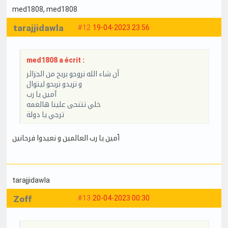
med1808
, med1808
tarajjidawla
#12
19-04-2023 23:56
med1808 a écrit :
أن شاء الله نروحو بربح من الجزائر
و نزيدو نربحو ليتوال
آمين يا رب
خلي تتنحى علينا هالغمه
ترجي يا دولة
ٱمين يا رب العالمين و نعيدوا فرحانين
tarajjidawla
Zoff
#13
20-04-2023 00:30