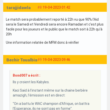
tarajjidawla
#8
19-04-2023 01:42
Le match sera probablement reporté à 22h vu que 90% l'Aid
sera le Samedi et Vendredi sera encore Ramadan et c'est plus
facile pour les joueurs et le public que le match soit à 22h qu'à
20h
Une information relatée de MFM donc à vérifier
Bechir Toualbia
#9
19-04-2023 09:46
Bond007 a écrit :
Ils y croient les Kabyles.
Kaci Said à l'instant même sur la chaine berbère
amazigh, l'émission est en direct:
"On a battu le WAC champion d'Afrique, on battra
l'Esperance, ils ne sont pas en forme".