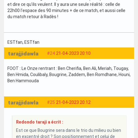
et dire ce qu'ils veulent. Il y aura une seule réalité : celle de
22h00 l'espace des 90 minutes + de ce match, et aussi celle
du match retour à Radès !
ESTfan
, ESTfan
tarajjidawla
#24
21-04-2023 20:10
FOOT : Le Onze rentrant : Ben Cherifia, Ben Ali, Meriah, Tougay,
Ben Hmida, Coulibaly, Bougrine, Zaddem, Ben Romdhane, Houni,
Ben Hammouda
tarajjidawla
#25
21-04-2023 20:12
Redondo taraji a écrit :
Est ce que Bougrine sera dans le trio du milieu ou bien
en excentré droit ? Son positionnement et celui de