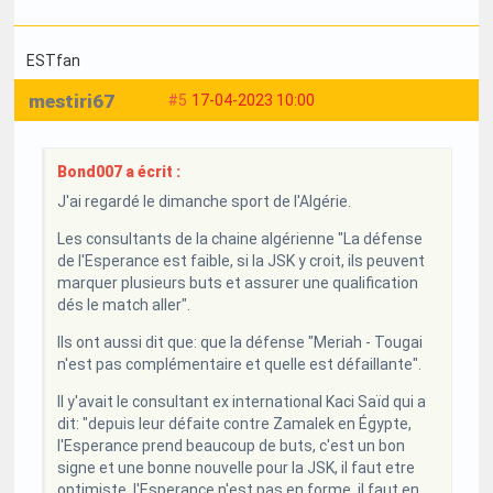
ESTfan
mestiri67
#5
17-04-2023 10:00
Bond007 a écrit :
J'ai regardé le dimanche sport de l'Algérie.
Les consultants de la chaine algérienne "La défense
de l'Esperance est faible, si la JSK y croit, ils peuvent
marquer plusieurs buts et assurer une qualification
dés le match aller".
Ils ont aussi dit que: que la défense "Meriah - Tougai
n'est pas complémentaire et quelle est défaillante".
Il y'avait le consultant ex international Kaci Saïd qui a
dit: "depuis leur défaite contre Zamalek en Égypte,
l'Esperance prend beaucoup de buts, c'est un bon
signe et une bonne nouvelle pour la JSK, il faut etre
optimiste, l'Esperance n'est pas en forme, il faut en