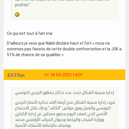
profiter".
Ce qui est tout à fait vrai
D’ailleurs je veux que Nabil déclare haut et fort « nous ne
sommes pas favoris de cette double confrontation et la JSK a
51% de chance de se qualifier »
ESTfan
#6
18-04-2023 14:29
إدارة شبيبة القبائل تحدد عدد تذاكر جمهور الترجي التونسي
قررت إدارة شبيبة القبائل منح أربعة آلاف تذكرة لأنصار الترجي
التونسي والعمل وفق قوانين "الكاف" وذلك خلال الاجتماع
الأمني الذي انعقد اليوم بحضور ممثلين عن إدارة الكناري
ووزارة الشباب والرياضة وديوان المركب الأولمبي محمد
بوضياف بالإضافة للأسلاك الأمنية.