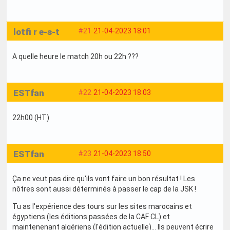
lotfi r e-s-t
#21
21-04-2023 18:01
A quelle heure le match 20h ou 22h ???
ESTfan
#22
21-04-2023 18:03
22h00 (HT)
ESTfan
#23
21-04-2023 18:50
Ça ne veut pas dire qu'ils vont faire un bon résultat ! Les
nôtres sont aussi déterminés à passer le cap de la JSK !
Tu as l'expérience des tours sur les sites marocains et
égyptiens (les éditions passées de la CAF CL) et
maintenenant algériens (l'édition actuelle)... Ils peuvent écrire