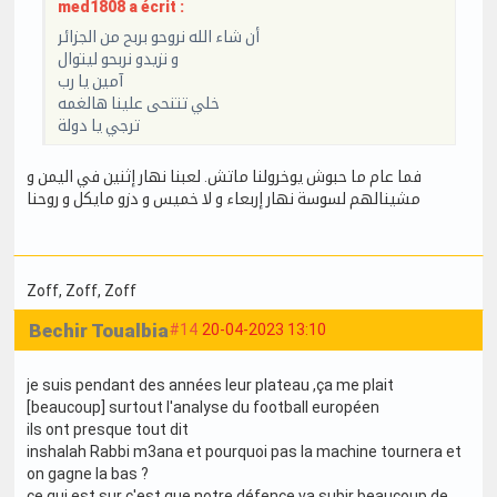
med1808 a écrit :
أن شاء الله نروحو بربح من الجزائر
و نزيدو نربحو ليتوال
آمين يا رب
خلي تتنحى علينا هالغمه
ترجي يا دولة
فما عام ما حبوش يوخرولنا ماتش. لعبنا نهار إثنين في اليمن و
مشينالهم لسوسة نهار إربعاء و لا خميس و دزو مايكل و روحنا
Zoff
, Zoff
, Zoff
Bechir Toualbia
#14
20-04-2023 13:10
je suis pendant des années leur plateau ,ça me plait
[beaucoup] surtout l'analyse du football européen
ils ont presque tout dit
inshalah Rabbi m3ana et pourquoi pas la machine tournera et
on gagne la bas ?
ce qui est sur c'est que notre défence va subir beaucoup de