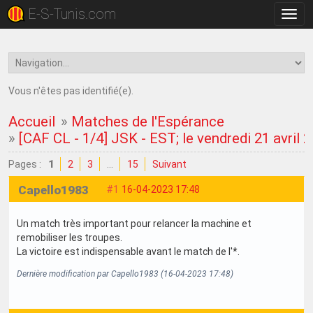
E-S-Tunis.com
Bascu
la
navig
Vous n'êtes pas identifié(e).
Accueil
»
Matches de l'Espérance
»
[CAF CL - 1/4] JSK - EST; le vendredi 21 avril 
Pages :
1
2
3
…
15
Suivant
Capello1983
#1
16-04-2023 17:48
Un match très important pour relancer la machine et
remobiliser les troupes.
La victoire est indispensable avant le match de l'*.
Dernière modification par Capello1983 (16-04-2023 17:48)