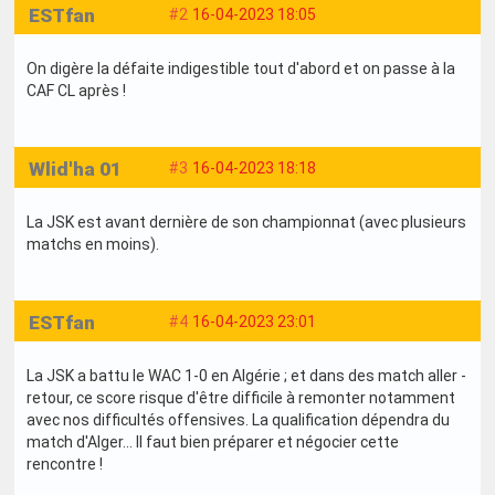
ESTfan
#2
16-04-2023 18:05
On digère la défaite indigestible tout d'abord et on passe à la
CAF CL après !
Wlid'ha 01
#3
16-04-2023 18:18
La JSK est avant dernière de son championnat (avec plusieurs
matchs en moins).
ESTfan
#4
16-04-2023 23:01
La JSK a battu le WAC 1-0 en Algérie ; et dans des match aller -
retour, ce score risque d'être difficile à remonter notamment
avec nos difficultés offensives. La qualification dépendra du
match d'Alger... Il faut bien préparer et négocier cette
rencontre !