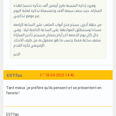
وقررت إدارة الشبيبة طرح أربعين ألف تذكرة تحسبا لهذه
المباراة، حيث بيعت سبعة آلاف وخمسمئة تذكرة لغاية اليوم
عبر موقع تذكرتي.
من جهة أخرى، سيتم فتح أبواب الملعب على الساعة الرابعة
مساءا وستنطلق المواجهة على الساعة الثامنة ليلا ، وفي
حال كان يوم الجمعة آخر أيام رمضان فسيتم تأخير المباراة
بنصف ساعة فقط بحسب ما هو معمول به من طرف الاتحاد
الإفريقي لكرة القدم.
الخبر
ESTfan
#7
18-04-2023 14:46
Tant mieux ; je préfère qu'ils pensent et se présentent en
favoris !
ESTfan