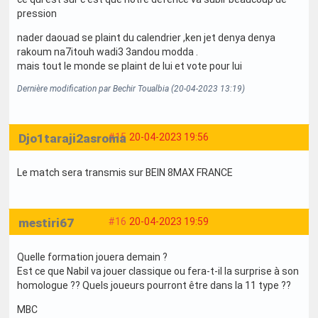
pression
nader daouad se plaint du calendrier ,ken jet denya denya
rakoum na7itouh wadi3 3andou modda .
mais tout le monde se plaint de lui et vote pour lui
Dernière modification par Bechir Toualbia (20-04-2023 13:19)
Djo1taraji2asroma
#15
20-04-2023 19:56
Le match sera transmis sur BEIN 8MAX FRANCE
mestiri67
#16
20-04-2023 19:59
Quelle formation jouera demain ?
Est ce que Nabil va jouer classique ou fera-t-il la surprise à son
homologue ?? Quels joueurs pourront être dans la 11 type ??
MBC