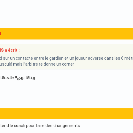
4
 a écrit :
 sur un contacte entre le gardien et un joueur adverse dans les 6 mètr
usculé mais l’arbitre re donne un corner
ريتها بربي!! طلعلها 
1
attend le coach pour faire des changements