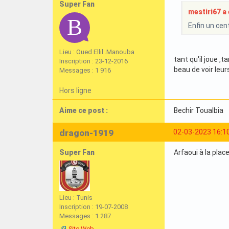
Super Fan
mestiri67 a é
Enfin un cen
Lieu : Oued Ellil .Manouba
tant qu'il joue ,t
Inscription : 23-12-2016
beau de voir leur
Messages : 1 916
Hors ligne
Aime ce post :
Bechir Toualbia
dragon-1919
02-03-2023 16:1
Super Fan
Arfaoui à la plac
Lieu : Tunis
Inscription : 19-07-2008
Messages : 1 287
Site Web