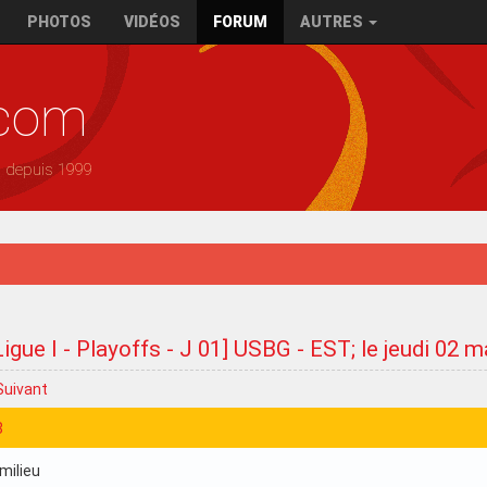
PHOTOS
VIDÉOS
FORUM
AUTRES
.com
— depuis 1999
Ligue I - Playoffs - J 01] USBG - EST; le jeudi 02
Suivant
8
milieu