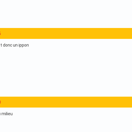
5
it donc un ippon
0
 milieu