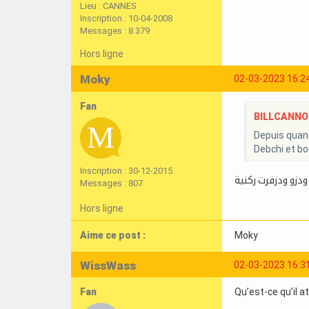
Lieu : CANNES
Inscription : 10-04-2008
Messages : 8 379
Hors ligne
Moky
02-03-2023 16:2
Fan
BILLCANNOIS
Depuis quand
Debchi et bo
Inscription : 30-12-2015
ودزو ودزفرت ركنية
Messages : 807
Hors ligne
Aime ce post :
Moky
WissWass
02-03-2023 16:3
Fan
Qu’est-ce qu’il 