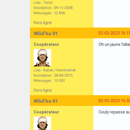
Lieu : Tunis
Inscription : 09-11-2008
Messages : 12 856
Hors ligne
Wlid'ha 01
02-03-2023 16:1
Coopérateur
Oh un jaune falla
Lieu : Rabat / Hammamet
Inscription : 28-06-2015
Messages : 15 592
Hors ligne
Wlid'ha 01
02-03-2023 16:2
Coopérateur
Couly repasse au