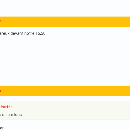
2
ereux devant notre 16,50
3
écrit :
 de cartons....
son