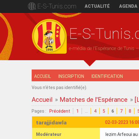
E-S-Tunis.com
ACTUALITÉ
AGENDA
E-S-Tunis
e-média de l'Espérance de Tunis 
ACCUEIL
INSCRIPTION
IDENTIFICATION
Vous n'êtes pas identifié(e).
Accueil
»
Matches de l'Espérance
»
[
Pages :
Précédent
1
…
4
5
6
7
8
tarajjidawla
02-03-2023 16:0
Modérateur
lezim Arfeoui au 