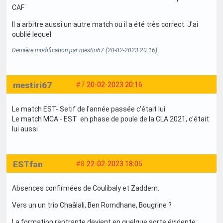
CAF
Il a arbitre aussi un autre match ou il a été très correct. J'ai
oublié lequel
Dernière modification par mestiri67 (20-02-2023 20:16)
mestiri67
#7
20-02-2023 20:16
Le match EST- Setif de l'année passée c'était lui
Le match MCA - EST en phase de poule de la CLA 2021, c'était
lui aussi
ESTfan
#8
22-02-2023 18:05
Absences confirmées de Coulibaly et Zaddem.
Vers un un trio Chaâlali, Ben Romdhane, Bougrine ?
La formation rentrante devient en quelque sorte évidente :