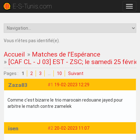
E-S-Tunis.com
Bascu
la
navig
Vous n'êtes pas identifié(e).
Accueil
»
Matches de l'Espérance
»
[CAF CL - J 03] EST - ZSC; le samedi 25 févrie
Pages :
1
2
3
…
10
Suivant
Zaza83
#1
19-02-2023 12:29
Comme c'est bizarre le trio marocain redouane jayed pour
arbitre le match contre zamelek
isen
#2
20-02-2023 11:07