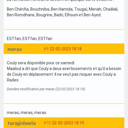
Ben Chérifia, Bouchniba, Ben Hamida, Tougaï, Meriah, Chaâlali,
Ben Romdhane, Bougrine, Badri, Elhouni et Ben Ayed.
ESTfan
, ESTfan
, ESTfan
meras
#9
22-02-2023 18:18
Couly sera disponible pour ce samedi.
Maaloul a dit que Couly a deux avertissements et qu'il a besoin
de Couly en déplacement. Il ne veut pas risquer avec Couly a
Rades
Dernière modification par meras (22-02-2023 18:19)
meras
, meras
, meras
tarajjidawla
#10
22-02-2023 18:19