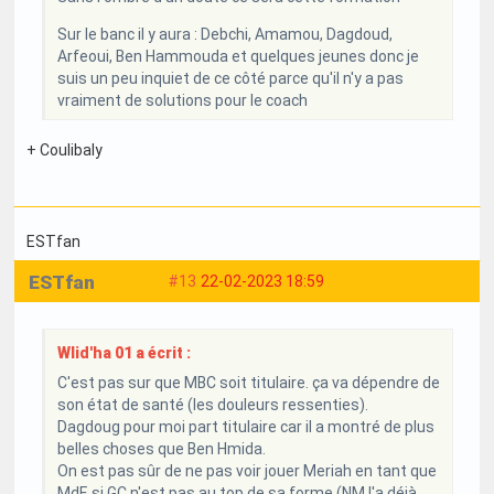
Sur le banc il y aura : Debchi, Amamou, Dagdoud,
Arfeoui, Ben Hammouda et quelques jeunes donc je
suis un peu inquiet de ce côté parce qu'il n'y a pas
vraiment de solutions pour le coach
+ Coulibaly
ESTfan
ESTfan
#13
22-02-2023 18:59
Wlid'ha 01 a écrit :
C'est pas sur que MBC soit titulaire. ça va dépendre de
son état de santé (les douleurs ressenties).
Dagdoug pour moi part titulaire car il a montré de plus
belles choses que Ben Hmida.
On est pas sûr de ne pas voir jouer Meriah en tant que
MdF, si GC n'est pas au top de sa forme (NM l'a déjà