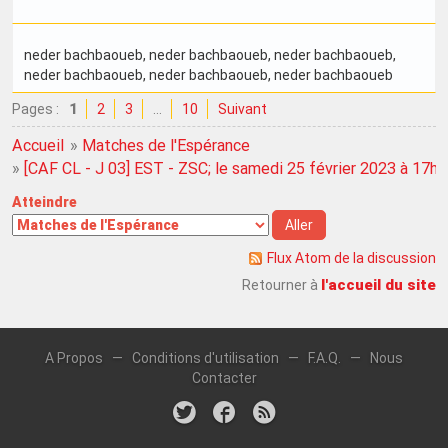
neder bachbaoueb
, neder bachbaoueb
, neder bachbaoueb
,
neder bachbaoueb
, neder bachbaoueb
, neder bachbaoueb
Pages :
1
2
3
…
10
Suivant
Accueil
»
Matches de l'Espérance
»
[CAF CL - J 03] EST - ZSC; le samedi 25 février 2023 à 17h
Atteindre
Flux Atom de la discussion
l'accueil du site
Retourner à
A Propos
—
Conditions d'utilisation
—
F.A.Q.
—
Nous
Contacter