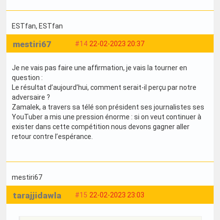
ESTfan
, ESTfan
mestiri67
#14
22-02-2023 20:37
Je ne vais pas faire une affirmation, je vais la tourner en
question :
Le résultat d’aujourd’hui, comment serait-il perçu par notre
adversaire ?
Zamalek, a travers sa télé son président ses journalistes ses
YouTuber a mis une pression énorme : si on veut continuer à
exister dans cette compétition nous devons gagner aller
retour contre l’espérance.
mestiri67
tarajjidawla
#15
22-02-2023 23:03