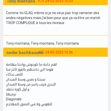
Tony montana
#24
24-02-2023 10:33
Comme toi GLAD, même si je ne veux pas trop ramener des
ondes négatives mais j'ai bien peur que ça va être un match
TROP COMPLIQUE à tous les niveaux
Tony montana
, Tony montana
, Tony montana
neder bachbaoueb
#25
24-02-2023 10:36
اهم حاجة ما نلوحوش رواحنا ببهامة
هوما الي حاجتهم بالفوز اكثر منا
اللعب بذكاء
نستنا و نعبي وسط الميدان
البدري قريب ياسر من وسط الميدان
و اول كورة تتفك
نرميها
Diagonale
للهوني ولا في العمق للمهاجم