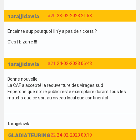
tarajjidawla
#20
23-02-2023 21:58
Enceinte sup pourquoi il n'y a pas de tickets ?
C'est bizarre !!!
tarajjidawla
#21
24-02-2023 06:48
Bonne nouvelle
La CAF a accepté la réouverture des virages sud
Espérons que notre public reste exemplaire durant tous les
matchs que ce soit au niveau local que continental
tarajjidawla
GLADIATEURINO
#22
24-02-2023 09:19