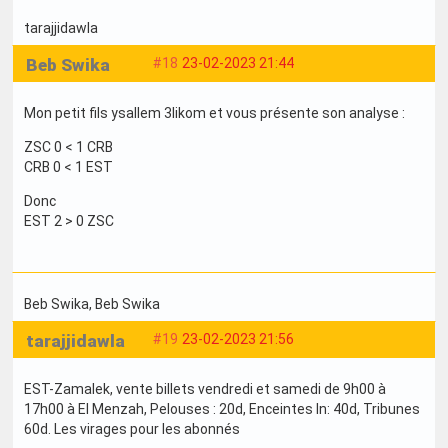
tarajjidawla
Beb Swika
#18
23-02-2023 21:44
Mon petit fils ysallem 3likom et vous présente son analyse :
ZSC 0 < 1 CRB
CRB 0 < 1 EST
Donc
EST 2 > 0 ZSC
Beb Swika
, Beb Swika
tarajjidawla
#19
23-02-2023 21:56
EST-Zamalek, vente billets vendredi et samedi de 9h00 à
17h00 à El Menzah, Pelouses : 20d, Enceintes In: 40d, Tribunes
60d. Les virages pour les abonnés