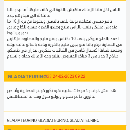
الناس لكل قلنا الزمالك ماهيش بالقوة الي كانت عليها أما نردو بالنا
مالثلاثة الي قيدوهم جدد
ناصر منسي مهاجم بونتة يلعب باليمين ويشوط من برة ال18 ما
عندوش مشكل يلعب بالراس مليح وعندو الغدرة ضهرو للكاج عادي
يدور و يشوط.
احمد بالحاج مروكي يلعب 10 تكناس وبغزر مليح والمصاروة مزهارين
في المغاربة نردو بالنا منو يجري مليح بالكورة ودقة باساتو عالية برشة
ومحمد شبانة اكسيال كاسح في الثنائيات يفكرني ببدران في طمبكو.
هاذم 3 جدد في 3 مراكز المفروض يقلبو وجه الزمالك جملة والسلام
GLADIATEURINO
#23
24-02-2023 09:22
هذا مش خوف ولا موجات سلبية نكره نكور كونتر المصاروة وأنا خير
عالورق خاطر يتحولو ويوليو جنون وقت ما تستناهمش
GLADIATEURINO
, GLADIATEURINO
, GLADIATEURINO