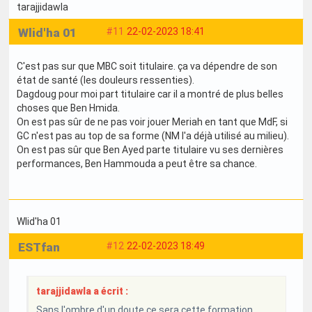
tarajjidawla
Wlid'ha 01
#11
22-02-2023 18:41
C'est pas sur que MBC soit titulaire. ça va dépendre de son
état de santé (les douleurs ressenties).
Dagdoug pour moi part titulaire car il a montré de plus belles
choses que Ben Hmida.
On est pas sûr de ne pas voir jouer Meriah en tant que MdF, si
GC n'est pas au top de sa forme (NM l'a déjà utilisé au milieu).
On est pas sûr que Ben Ayed parte titulaire vu ses dernières
performances, Ben Hammouda a peut être sa chance.
Wlid'ha 01
ESTfan
#12
22-02-2023 18:49
tarajjidawla a écrit :
Sans l'ombre d'un doute ce sera cette formation