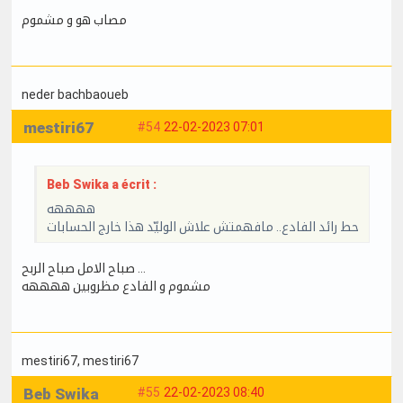
مصاب هو و مشموم
neder bachbaoueb
mestiri67
#54
22-02-2023 07:01
Beb Swika a écrit :
ههههه
حط رائد الفادع.. مافهمتش علاش الوليّد هذا خارج الحسابات
صباح الامل صباح الربح …
مشموم و الفادع مظروبين ههههه
mestiri67
, mestiri67
Beb Swika
#55
22-02-2023 08:40