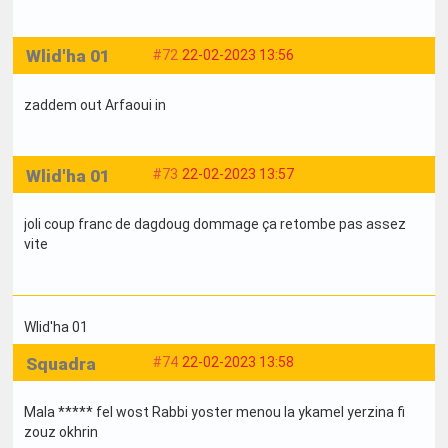
Wlid'ha 01
#72
22-02-2023 13:56
zaddem out Arfaoui in
Wlid'ha 01
#73
22-02-2023 13:57
joli coup franc de dagdoug dommage ça retombe pas assez
vite
Wlid'ha 01
Squadra
#74
22-02-2023 13:58
Mala ***** fel wost Rabbi yoster menou la ykamel yerzina fi
zouz okhrin