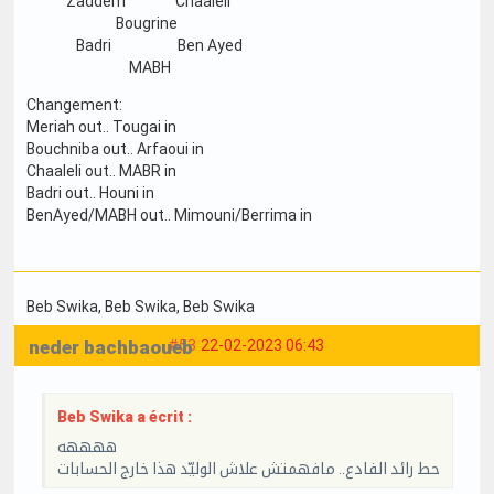
Zaddem Chaaleli
Bougrine
Badri Ben Ayed
MABH
Changement:
Meriah out.. Tougai in
Bouchniba out.. Arfaoui in
Chaaleli out.. MABR in
Badri out.. Houni in
BenAyed/MABH out.. Mimouni/Berrima in
Beb Swika
, Beb Swika
, Beb Swika
neder bachbaoueb
#53
22-02-2023 06:43
Beb Swika a écrit :
ههههه
حط رائد الفادع.. مافهمتش علاش الوليّد هذا خارج الحسابات