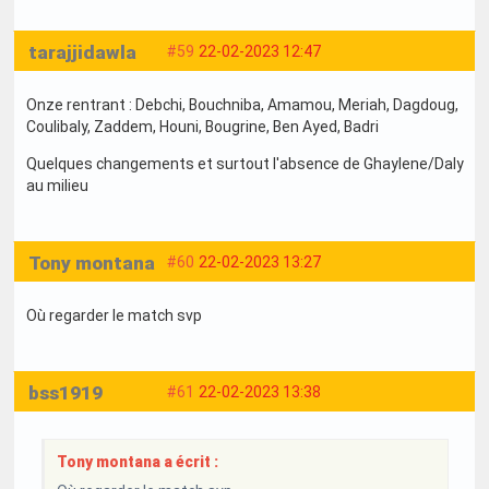
tarajjidawla
#59
22-02-2023 12:47
Onze rentrant : Debchi, Bouchniba, Amamou, Meriah, Dagdoug,
Coulibaly, Zaddem, Houni, Bougrine, Ben Ayed, Badri
Quelques changements et surtout l'absence de Ghaylene/Daly
au milieu
Tony montana
#60
22-02-2023 13:27
Où regarder le match svp
bss1919
#61
22-02-2023 13:38
Tony montana a écrit :