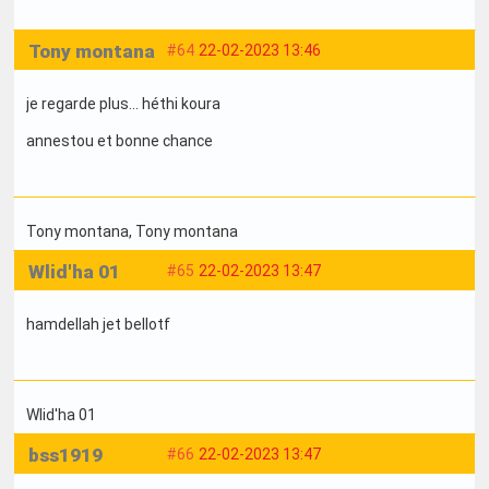
Tony montana
#64
22-02-2023 13:46
je regarde plus... héthi koura
annestou et bonne chance
Tony montana
, Tony montana
Wlid'ha 01
#65
22-02-2023 13:47
hamdellah jet bellotf
Wlid'ha 01
bss1919
#66
22-02-2023 13:47