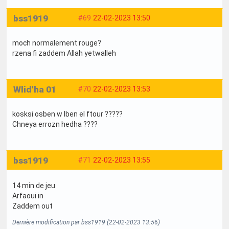
bss1919
#69
22-02-2023 13:50
moch normalement rouge?
rzena fi zaddem Allah yetwalleh
Wlid'ha 01
#70
22-02-2023 13:53
kosksi osben w lben el ftour ?????
Chneya errozn hedha ????
bss1919
#71
22-02-2023 13:55
14 min de jeu
Arfaoui in
Zaddem out
Dernière modification par bss1919 (22-02-2023 13:56)