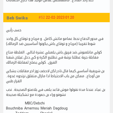
Beb Swika
#52
22-02-2023 01:20
حسب رأيي
في محور الدفاع نحط عمامو ماتش كامل.. و مرياح و توڨاي كل واحد
شوط تقريبا (مرياح و توڨاي باش يكونوا أساسيين ضد الزمالك)
كولي مانلعبوش ضد فريق باش يلعبلي عشرة لتالي.. الغلطة متاع
مقابلة جربة عطلنا برشة في تطليع الكرة و كي دخل غيلان شفنا
الفرق.. كولي يصلح لمقابلة الزمالك
بن شريفية أساسي كيما قال نادر لكن لاحضت زوز اخر مقابلات يشكي
من أوجاع.. ممكن من باب الاحتياط اذا مازال متقلق نرتحوه غدوة..
القرار طبي
بن عياد عندنا مدة نقولوا موش قاعد يلعب في بلاصتو الصحيحة.. نحب
نشوفو وراء بن حمودة مع تشكيلة صحيحة
MBC/Debchi
Bouchniba Amemou Meriah Dagdoug