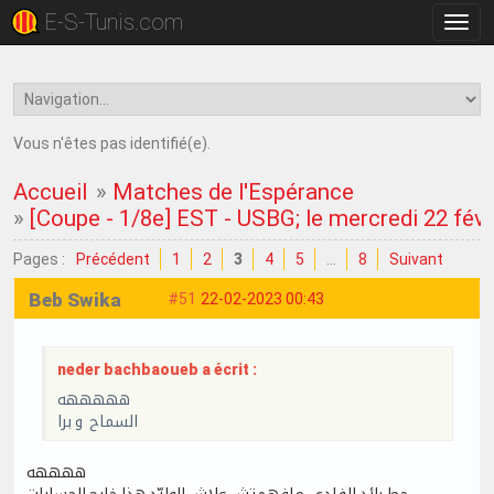
E-S-Tunis.com
Bascu
la
navig
Vous n'êtes pas identifié(e).
Accueil
»
Matches de l'Espérance
»
[Coupe - 1/8e] EST - USBG; le mercredi 22 fév
Pages :
Précédent
1
2
3
4
5
…
8
Suivant
Beb Swika
#51
22-02-2023 00:43
neder bachbaoueb a écrit :
هههههه
السماح و برا
ههههه
حط رائد الفادع.. مافهمتش علاش الوليّد هذا خارج الحسابات