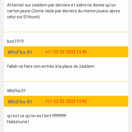
Attentat sur zaddem par derriere et salmi ne donne qu'un
carton jaune (2eme tacle par derriere du meme joueur apres
celui sur El Houni)
bss1919
Wlid'ha 01
#67
22-02-2023 13:49
fallah va faire son entrée à la place de zaddem
Wlid'ha 01
Wlid'ha 01
#68
22-02-2023 13:50
qu'est ce qu'on est lent !!!!!!!!!!!!!!!!
Halazouna !