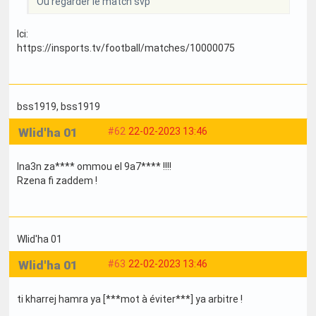
Où regarder le match svp
Ici:
https://insports.tv/football/matches/10000075
bss1919
, bss1919
Wlid'ha 01
#62
22-02-2023 13:46
Ina3n za**** ommou el 9a7**** !!!!
Rzena fi zaddem !
Wlid'ha 01
Wlid'ha 01
#63
22-02-2023 13:46
ti kharrej hamra ya [***mot à éviter***] ya arbitre !