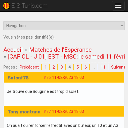
E-S-Tunis.com
Bascu
la
navig
Vous n'êtes pas identifié(e).
Accueil
»
Matches de l'Espérance
»
[CAF CL - J 01] EST - MSC; le samedi 11 févri
Pages :
Précédent
1
2
3
4
5
6
…
11
Suivant
Safsaf78
#76
11-02-2023 18:03
Je trouve que Bougrine est trop discret.
Tony montana
#77
11-02-2023 18:03
On auait dû renforcer l'effectif avec un buteur, un 10 et un AG