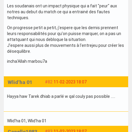
Les soudanais ont un impact physique qui a fait "peur" aux
notres au debut du match ce qui a entrainé des fautes
techniques.
On progresse petit a petit, j'espere que les demis prennent
leurs responsabilités pour qu'on puisse marquer, on a pas un
attatquant qui nous debloque la situation.
J'espere aussi plus de mouvements à l'entrejeu pour créer les
désequilibre.
incha'Allah marbou7a
Wlid'ha 01
#82
11-02-2023 18:07
Hayya haw Tarek dhiab a parlé w qal couly pas possible .....
Wlid'ha 01
, Wlid'ha 01
Capello1983
#83
11-02-2023 18:07