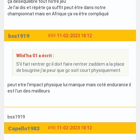
ça déséquilibre tout notre jeu
Je l'ai dis et répète ça suffit peut être dans notre
championnat mais en Afrique ça va être compliqué
bss1919
#89
11-02-2023 18:12
Wlid'ha 01 a écrit :
S'il fait rentrer gc il doit faire rentrer zaddem a la place
de bougrine j'ai peur que gc soit court physiquement
peut etre l'impact physique lui manque mais coté endurance il
est l'un des meilleurs
bss1919
Capello1983
#90
11-02-2023 18:12