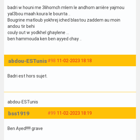
badri w houni me 3lihomch mlem le andhom arrière yajmou
yal3bou maah koura le bounta ..
Bougrine matloub yokhrej iched blastou zaddem au moin
andou tir behi
couly out w yodkhel ghaylene ...
ben hammouda ken ben ayyed chay ..
abdou-ESTunis
#98
11-02-2023 18:18
Badri est hors sujet.
abdou-ESTunis
bss1919
#99
11-02-2023 18:19
Ben Ayed!!!!! grave