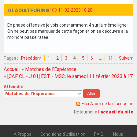
GLADIATEURINO
#100
11-02-2023 18:20
En phase offensive je vois constamment 4 sur la même ligne !
On ne peut pas marquer de cette façon et on se découvre a la
moindre passe ratée
Pages :
Précédent
1
2
3
4
5
6
…
11
Suivant
Accueil
»
Matches de l'Espérance
»
[CAF CL - J 01] EST - MSC; le samedi 11 février 2023 à 17h
Atteindre
Flux Atom de la discussion
l'accueil du site
Retourner à
A Propos
—
Conditions d'utilisation
—
F.A.Q.
—
Nous