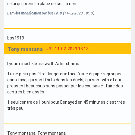
celui qui prend la place ne sert a rien
Dernière modification par bss1919 (11-02-2023 18:13)
bss1919
Tony montana
#92
11-02-2023 18:13
Lyoum mochkletna wath7a kif chams
Tu ne peux pas être dangereux face à une équipe regroupée
dans l'axe, qui sont forts dans les duels, qui sont vifs et qui
pressent beaucoup sans passer par les couloirs et faire des
centres bien dosés
1 seul centre de Houni pour Benayed en 45 minutes c'est très
très peu
Tony montana
, Tony montana