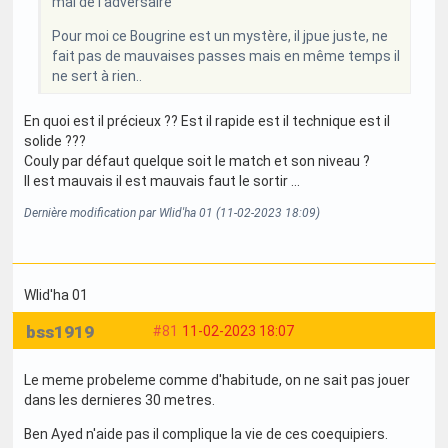
mal de l'adversaire
Pour moi ce Bougrine est un mystère, il jpue juste, ne
fait pas de mauvaises passes mais en même temps il
ne sert à rien..
En quoi est il précieux ?? Est il rapide est il technique est il
solide ???
Couly par défaut quelque soit le match et son niveau ?
Il est mauvais il est mauvais faut le sortir ...
Dernière modification par Wlid'ha 01 (11-02-2023 18:09)
Wlid'ha 01
bss1919
#81
11-02-2023 18:07
Le meme probeleme comme d'habitude, on ne sait pas jouer
dans les dernieres 30 metres.
Ben Ayed n'aide pas il complique la vie de ces coequipiers.