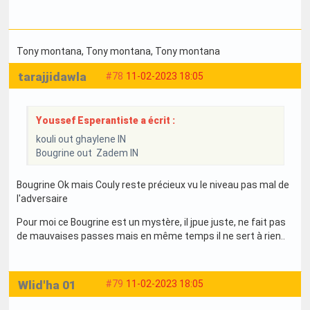
Tony montana
, Tony montana
, Tony montana
tarajjidawla
#78
11-02-2023 18:05
Youssef Esperantiste a écrit :
kouli out ghaylene IN
Bougrine out Zadem IN
Bougrine Ok mais Couly reste précieux vu le niveau pas mal de
l'adversaire
Pour moi ce Bougrine est un mystère, il jpue juste, ne fait pas
de mauvaises passes mais en même temps il ne sert à rien..
Wlid'ha 01
#79
11-02-2023 18:05