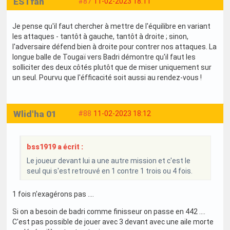
ESTfan
#87
11-02-2023 18:11
Je pense qu'il faut chercher à mettre de l'équilibre en variant
les attaques - tantôt à gauche, tantôt à droite ; sinon,
l'adversaire défend bien à droite pour contrer nos attaques. La
longue balle de Tougaï vers Badri démontre qu'il faut les
solliciter des deux côtés plutôt que de miser uniquement sur
un seul. Pourvu que l'éfficacité soit aussi au rendez-vous !
Wlid'ha 01
#88
11-02-2023 18:12
bss1919 a écrit :
Le joueur devant lui a une autre mission et c'est le
seul qui s'est retrouvé en 1 contre 1 trois ou 4 fois.
1 fois n'exagérons pas ....
Si on a besoin de badri comme finisseur on passe en 442 ....
C'est pas possible de jouer avec 3 devant avec une aile morte