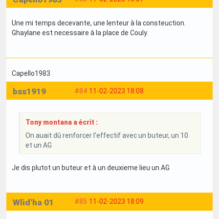
Une mi temps decevante, une lenteur à la consteuction.
Ghaylane est necessaire à la place de Couly.
Capello1983
bss1919
#84
11-02-2023 18:08
Tony montana a écrit :
On auait dû renforcer l'effectif avec un buteur, un 10
et un AG
Je dis plutot un buteur et à un deuxieme lieu un AG
Wlid'ha 01
#85
11-02-2023 18:09