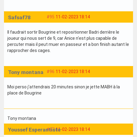
Safsaf78
#95
11-02-2023 18:14
Il faudrait sortir Bougrine et repositionner Badri derrière le
joueur qui nous sert de 9, car Anice n'est plus capable de
percuter mais il peut muer en passeur et a bon finish autant le
rapprocher des cages.
Tony montana
#96
11-02-2023 18:14
Moi perso j'attendrais 20 minutes sinon je jette MABH à la
place de Bougrine
Tony montana
Youssef Esperantiste
#97
11-02-2023 18:14