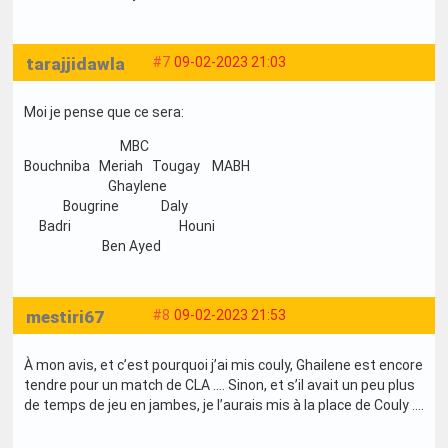
tarajjidawla
#7
09-02-2023 21:03
Moi je pense que ce sera:
MBC
Bouchniba Meriah Tougay MABH
Ghaylene
Bougrine Daly
Badri Houni
Ben Ayed
mestiri67
#8
09-02-2023 21:53
À mon avis, et c’est pourquoi j’ai mis couly, Ghailene est encore
tendre pour un match de CLA …. Sinon, et s’il avait un peu plus
de temps de jeu en jambes, je l’aurais mis à la place de Couly ….