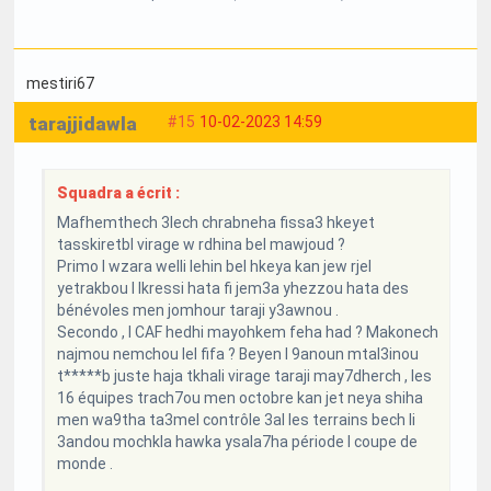
mestiri67
tarajjidawla
#15
10-02-2023 14:59
Squadra a écrit :
Mafhemthech 3lech chrabneha fissa3 hkeyet
tasskiretbl virage w rdhina bel mawjoud ?
Primo l wzara welli lehin bel hkeya kan jew rjel
yetrakbou l lkressi hata fi jem3a yhezzou hata des
bénévoles men jomhour taraji y3awnou .
Secondo , l CAF hedhi mayohkem feha had ? Makonech
najmou nemchou lel fifa ? Beyen l 9anoun mtal3inou
t*****b juste haja tkhali virage taraji may7dherch , les
16 équipes trach7ou men octobre kan jet neya shiha
men wa9tha ta3mel contrôle 3al les terrains bech li
3andou mochkla hawka ysala7ha période l coupe de
monde .