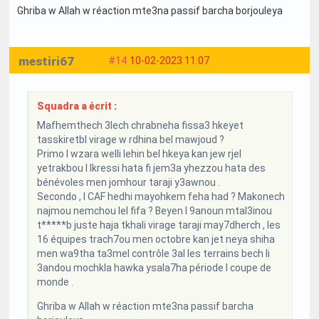
Ghriba w Allah w réaction mte3na passif barcha borjouleya
mestiri67
#14
10-02-2023 11:07
Squadra a écrit :
Mafhemthech 3lech chrabneha fissa3 hkeyet
tasskiretbl virage w rdhina bel mawjoud ?
Primo l wzara welli lehin bel hkeya kan jew rjel
yetrakbou l lkressi hata fi jem3a yhezzou hata des
bénévoles men jomhour taraji y3awnou .
Secondo , l CAF hedhi mayohkem feha had ? Makonech
najmou nemchou lel fifa ? Beyen l 9anoun mtal3inou
t*****b juste haja tkhali virage taraji may7dherch , les
16 équipes trach7ou men octobre kan jet neya shiha
men wa9tha ta3mel contrôle 3al les terrains bech li
3andou mochkla hawka ysala7ha période l coupe de
monde .
Ghriba w Allah w réaction mte3na passif barcha