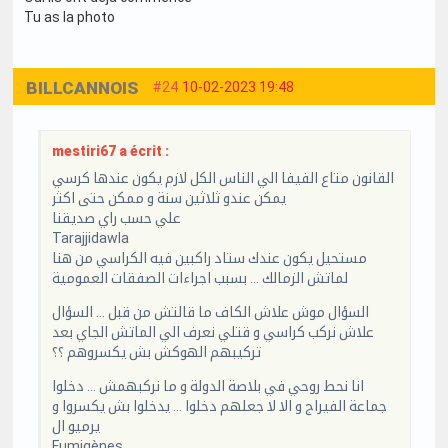
Tu as la photo
BILLCANNOIS
#24
10-02-2023 19:48
mestiri67 a écrit :
القانون متاع الفيفا الي الناس الكل لازم يكون عندها كرسي
يمكن عندو ثلاثين سنة و ممكن حتى اكثر
علي حسب راي صديقنا
Tarajjidawla
مستحيل يكون عندك ستاد راكبين فيه الكراسي من هنا
لماتش الزمالك … بسبب اجراءات الصفقات العمومية
السؤال موش علاش الكاف ما قالتش من قبل … السؤال
علاش نركب كراسي و قتلي نعرف الي الماتش الجاي بعد
تركيبهم الهوكش بش يكسروهم ؟؟
انا نحط روحي في بلاصة الدولة و ما نركبهمش … دخلوا
جماعة الفيراج و الا لا جعلهم دخلوا … يدخلوا بش يكسروا و
يرميو ال
Fumigènes