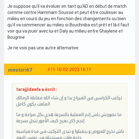
Je suppose qu'il va évoluer en tant qu'AD en début de match
comme contre Hammam Sousse et peut être coulisser au
milieu en cours du jeu en fonction des changements ou bien
qu'il va commencer au milieu si Bouchniba est prêt et là il faut
voir qui va jouer avec lui et Daly au milieu entre Ghaylene et
Bougrine
Je ne vois pas une autre alternative.
mestiri67
#19
10-02-2023 16:11
tarajjidawla a écrit :
تركيب الكراسي في الفيراج بدا و إن شاء الله مقابلة الزمالك
الملعب يكون كامل
ما تصورتش باش إتم العملية بالسرعة هذي بكل صراحة و ما
إنجم كان نفرح كيف الأمور تتحل بسرعة
باش تخرج العروض و يتقبلوا و تبدى التركيب في مدة قياسية
حاجة ولات مستحيلة في تونس اليوم