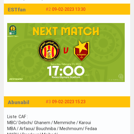
ESTfan
#2
09-02-2023 13:30
Abunabil
#3
09-02-2023 15:23
Liste CAF :
MBC/ Debchi/ Ghanem / Memmiche / Karoui
MBA / Arfaoui/ Bouchniba / Mechmoum/ Fedaa