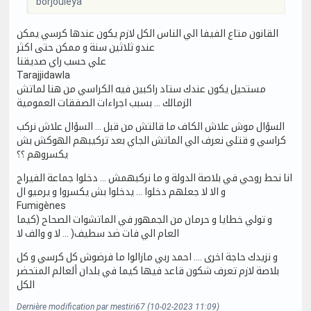
borjouleya
القانون متاع الفيفا الي الناس الكل لازم يكون عندها كرسي يمكن
عندو ثلاثين سنة و ممكن حتى اكثر
علي حسب راي صديقنا
Tarajjidawla
مستحيل يكون عندك ستاد راكبين فيه الكراسي من هنا لماتش
الزمالك … بسبب اجراءات الصفقات العمومية
السؤال موش علاش الكاف ما قالتش من قبل … السؤال علاش نركب
كراسي و قتلي نعرف الي الماتش الجاي بعد تركيبهم الهوكش بش
يكسروهم ؟؟
انا نحط روحي في بلاصة الدولة و ما نركبهمش … دخلوا جماعة الفيراج
و الا لا جعلهم دخلوا … يدخلوا بش يكسروا و يرميو ال
Fumigènes
و تولي خطايا و حرمان من الجمهور في الماتشوات الصحاح (كيما
العام الي فات ضد سطيف( … لا و والف لا
و نزيدك حاجة اخرى …. احمد ربي مازالوا ما فرضوش كل كرسي و كل
بلاصة لازم تعرف شكون قاعد فيها كيما في بلدان ألعالم المتحضر
الكل
Dernière modification par mestiri67 (10-02-2023 11:09)