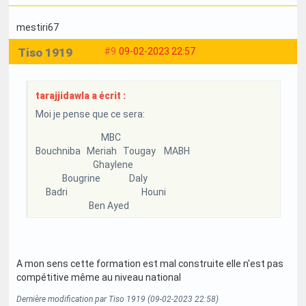
mestiri67
Tiso 1919
#9
09-02-2023 22:57
tarajjidawla a écrit :
Moi je pense que ce sera:
MBC
Bouchniba Meriah Tougay MABH
Ghaylene
Bougrine Daly
Badri Houni
Ben Ayed
A mon sens cette formation est mal construite elle n'est pas
compétitive même au niveau national
Dernière modification par Tiso 1919 (09-02-2023 22:58)