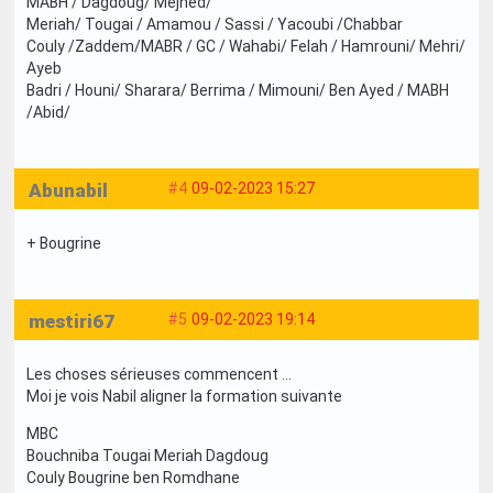
MABH / Dagdoug/ Mejhed/
Meriah/ Tougai / Amamou / Sassi / Yacoubi /Chabbar
Couly /Zaddem/MABR / GC / Wahabi/ Felah / Hamrouni/ Mehri/
Ayeb
Badri / Houni/ Sharara/ Berrima / Mimouni/ Ben Ayed / MABH
/Abid/
Abunabil
#4
09-02-2023 15:27
+ Bougrine
mestiri67
#5
09-02-2023 19:14
Les choses sérieuses commencent …
Moi je vois Nabil aligner la formation suivante
MBC
Bouchniba Tougai Meriah Dagdoug
Couly Bougrine ben Romdhane