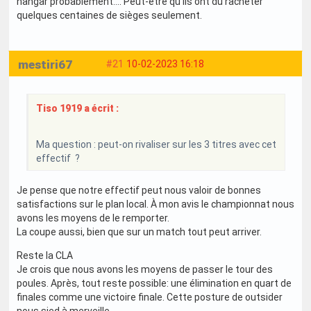
hangar probablement…. Peut-être qu’ils ont dû racheter
quelques centaines de sièges seulement.
mestiri67
#21
10-02-2023 16:18
Tiso 1919 a écrit :
Ma question : peut-on rivaliser sur les 3 titres avec cet
effectif ?
Je pense que notre effectif peut nous valoir de bonnes
satisfactions sur le plan local. À mon avis le championnat nous
avons les moyens de le remporter.
La coupe aussi, bien que sur un match tout peut arriver.
Reste la CLA
Je crois que nous avons les moyens de passer le tour des
poules. Après, tout reste possible: une élimination en quart de
finales comme une victoire finale. Cette posture de outsider
nous sied à merveille.