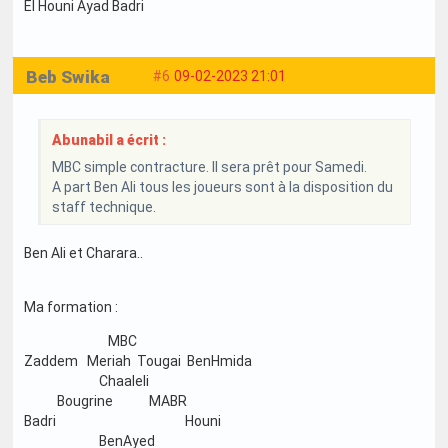
El Houni Ayad Badri
Beb Swika
#6
09-02-2023 21:01
Abunabil a écrit :
MBC simple contracture. Il sera prêt pour Samedi.
A part Ben Ali tous les joueurs sont à la disposition du
staff technique.
Ben Ali et Charara..
Ma formation :
MBC
Zaddem Meriah Tougai BenHmida
Chaaleli
Bougrine MABR
Badri Houni
BenAyed