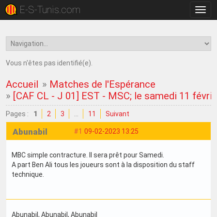
E-S-Tunis.com
Bascu
la
navig
Vous n'êtes pas identifié(e).
Accueil
»
Matches de l'Espérance
»
[CAF CL - J 01] EST - MSC; le samedi 11 févri
Pages :
1
2
3
…
11
Suivant
Abunabil
#1
09-02-2023 13:25
MBC simple contracture. Il sera prêt pour Samedi.
A part Ben Ali tous les joueurs sont à la disposition du staff
technique.
Abunabil
, Abunabil
, Abunabil