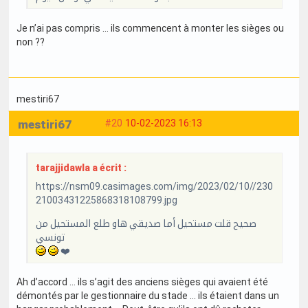
Je n’ai pas compris … ils commencent à monter les sièges ou
non ??
mestiri67
mestiri67
#20
10-02-2023 16:13
tarajjidawla a écrit :
https://nsm09.casimages.com/img/2023/02/10//230
21003431225868318108799.jpg
صحيح قلت مستحيل أما صديقي هاو طلع المستحيل من
تونسي
❤️
Ah d’accord … ils s’agit des anciens sièges qui avaient été
démontés par le gestionnaire du stade … ils étaient dans un