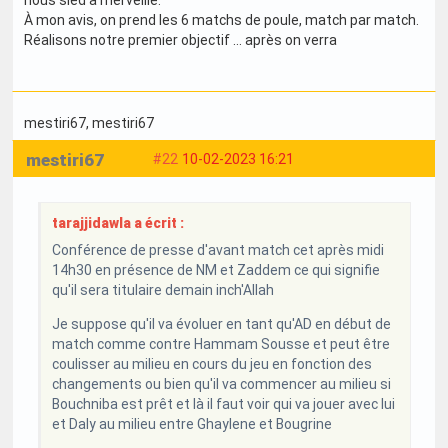
À mon avis, on prend les 6 matchs de poule, match par match.
Réalisons notre premier objectif … après on verra
mestiri67
, mestiri67
mestiri67
#22
10-02-2023 16:21
tarajjidawla a écrit :
Conférence de presse d'avant match cet après midi
14h30 en présence de NM et Zaddem ce qui signifie
qu'il sera titulaire demain inch'Allah
Je suppose qu'il va évoluer en tant qu'AD en début de
match comme contre Hammam Sousse et peut être
coulisser au milieu en cours du jeu en fonction des
changements ou bien qu'il va commencer au milieu si
Bouchniba est prêt et là il faut voir qui va jouer avec lui
et Daly au milieu entre Ghaylene et Bougrine