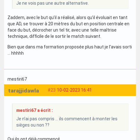
Je ne vois pas une autre alternative.
Zaddem, avec le but qu’il a réalisé, alors qu’il évoluait en tant
que AD, se trouver à 20 mètres du but en position centrale en
face du but, décrocher un tel tir, avec une telle maîtrise
technique, difficile de le sortir le match suivant.
Bien que dans ma formation proposée plus haut je l’avais sorti
… hhhhh
mestiri67
tarajjidawla
#23
10-02-2023 16:41
mestiri67 a écrit :
Je n’ai pas compris … ils commencent à monter les
sièges ou non ??
Oui ils ont déjà commencé