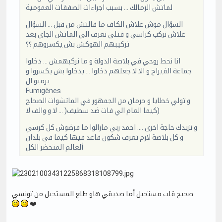
لماتش الزمالك … بسبب اجراءات الصفقات العمومية
السؤال موش علاش الكاف ما قالتش من قبل … السؤال
علاش نركب كراسي و قتلي نعرف الي الماتش الجاي بعد
تركيبهم الهوكش بش يكسروهم ؟؟
انا نحط روحي في بلاصة الدولة و ما نركبهمش … دخلوا
جماعة الفيراج و الا لا جعلهم دخلوا … يدخلوا بش يكسروا و
يرميو ال
Fumigènes
و تولي خطايا و حرمان من الجمهور في الماتشوات الصحاح
(كيما العام الي فات ضد سطيف( … لا و والف لا
و نزيدك حاجة اخرى …. احمد ربي مازالوا ما فرضوش كل كرسي
و كل بلاصة لازم تعرف شكون قاعد فيها كيما في بلدان
ألعالم المتحضر الكل
صحيح قلت مستحيل أما صديقي هاو طلع المستحيل من تونسي
❤️