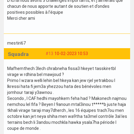
D’ici là nous avons 3 challenges importants, et j’aimerais que
chacun de nous apporte autant de soutien et d’ondes
positives possibles à l’équipe
Merci cher ami
mestiri67
Squadra
#13
10-02-2023 10:53
Mafhemthech 3lech chrabneha fissa3 hkeyet tasskiretbl
virage w rdhina bel mawjoud ?
Primo l wzara welli lehin bel hkeya kan jew rjel yetrakbou l
lkressi hata fi jem3a yhezzou hata des bénévoles men
jomhour taraji y3awnou .
Secondo , l CAF hedhi mayohkem feha had ? Makonech najmou
nemchou lel fifa ? Beyen l 9anoun mtal3inou t*****b juste haja
tkhali virage taraji may7dherch , les 16 équipes trach7ou men
octobre kan jet neya shiha men wa9tha ta3mel contrôle 3al les
terrains bech li 3andou mochkla hawka ysala7ha période l
coupe de monde .