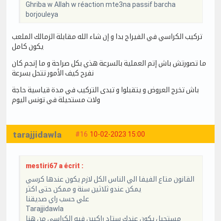
Ghriba w Allah w réaction mte3na passif barcha
borjouleya
تركيب الكراسي في الفيراج بدا و إن شاء الله مقابلة الزمالك الملعب
يكون كامل
ما تصورتش باش إتم العملية بالسرعة هذي بكل صراحة و ما إنجم كان
نفرح كيف الأمور تتحل بسرعة
باش تخرج العروض و يتقبلوا و تبدى التركيب في مدة قياسية حاجة
ولات مستحيلة في تونس اليوم
tarajjidawla
#16
10-02-2023 15:00
mestiri67 a écrit :
القانون متاع الفيفا الي الناس الكل لازم يكون عندها كرسي
يمكن عندو ثلاثين سنة و ممكن حتى اكثر
علي حسب راي صديقنا
Tarajjidawla
مستحيل يكون عندك ستاد راكبين فيه الكراسي من هنا