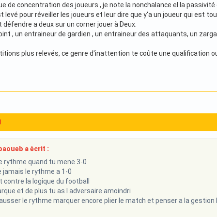
 de concentration des joueurs , je note la nonchalance el la passivité d
 levé pour réveiller les joueurs et leur dire que y'a un joueur qui est t
ut défendre a deux sur un corner jouer à Deux.
oint , un entraineur de gardien , un entraineur des attaquants, un zarga
ions plus relevés, ce genre d'inattention te coûte une qualification ou
0
aoueb a écrit :
le rythme quand tu mene 3-0
 jamais le rythme a 1-0
 contre la logique du football
que et de plus tu as l adversaire amoindri
ausser le rythme marquer encore plier le match et penser a la gestion b