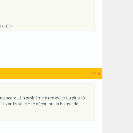
مركيت ب
#105
u score....Un problème à remédier au plus tôt.
'avant soit elle te déçoit par la baisse de