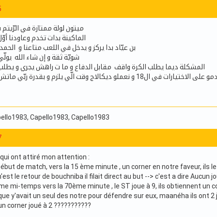
5
ميتون لولة ممتازة في الرّيتم 
الماكينة بدات تخدم وعاودنا أوّ
بن عيّاد بدا يركز و يدخل في اللعب متاعنا و الحمد
شويّة ثقة و إن شاء الله يو
المشكلة ديما يطلب الكرة واقف مقابل الدفاع و ما ت راهش يجري و يطل
 نعملو ديكالاج وقت الّي يلزم و بقدرة ربّي ماتش سوسة نراو ما خير
pello1983
, Capello1983
, Capello1983
7
qui ont attiré mon attention :
Début de match, vers la 15 ème minute , un corner en notre faveur, ils l
 n'est le retour de bouchniba il filait direct au but --> c'est a dire Aucun 
e mi-temps vers la 70ème minute , le ST joue à 9, ils obtiennent un cor
s que y'avait un seul des notre pour défendre sur eux, maanéha ils ont 
 un corner joué à 2 ???????????