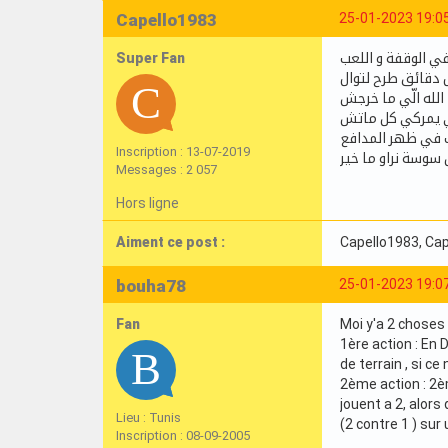
Capello1983
25-01-2023 19:0
Super Fan
في الوقفة و اللعب
ل دقائق طرح لتوال
 الله الّي ما خرجش
لّي يمركي كل ماتش
ب في ظهر المدافع
Inscription : 13-07-2019
Messages : 2 057
Hors ligne
Aiment ce post :
Capello1983
, Ca
bouha78
25-01-2023 19:0
Fan
Moi y'a 2 choses 
1ère action : En 
de terrain , si ce
2ème action : 2èm
jouent a 2, alor
Lieu : Tunis
(2 contre 1 ) sur
Inscription : 08-09-2005