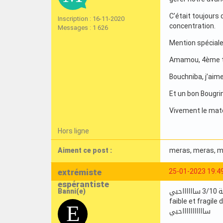
C’était toujours 
Inscription : 16-11-2020
concentration.
Messages : 1 626
Mention spéciale
Amamou, 4ème ti
Bouchniba, j’aime
Et un bon Bougri
Vivement le matc
Hors ligne
Aiment ce post :
meras
, meras
, 
extrémiste
25-01-2023 19:4
espérantiste
Banni(e)
احبي
faible et fragil
ساااااااااااحبي