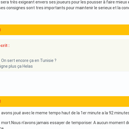
sera très exigeant envers ses joueurs pour les pousser à faire mieux 
ses consignes sont tres importants pour maintenir le serieux et la conc
0
rit :
 On sert encore ça en Tunisie ?
igne plus ça Helas
8
s avons joué avec le meme tempo haut de la 1er minute a la 92 minutes
mort.Nous n’avons jamais essayer de temporiser. A aucun moment du 
ce.