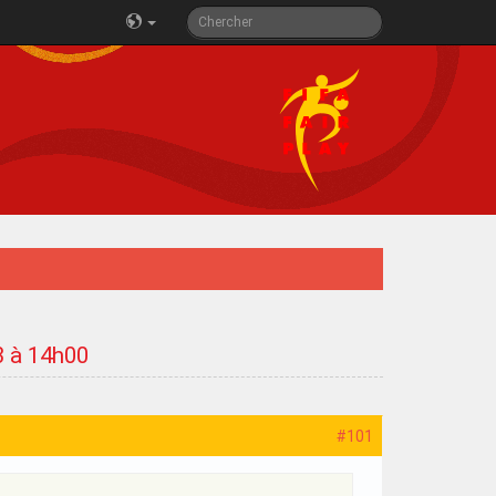
23 à 14h00
#101