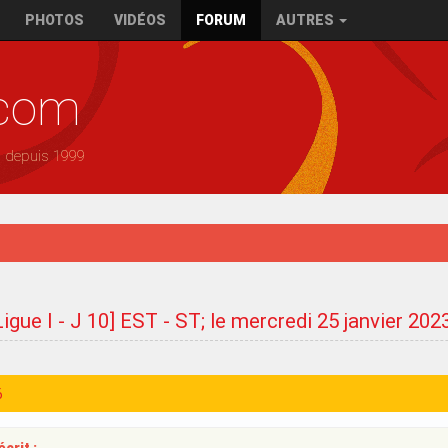
PHOTOS
VIDÉOS
FORUM
AUTRES
.com
— depuis 1999
Ligue I - J 10] EST - ST; le mercredi 25 janvier 20
6