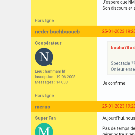
J'espere que NM 
Son discours et 
Hors ligne
neder bachbaoueb
25-01-2023 19:2
Coopérateur
bouha78 a éc
Spectacle ??
On leur ense
Lieu : hammam lif
Inscription : 19-06-2008
Messages : 14 058
Je confirme
Hors ligne
meras
25-01-2023 19:2
Super Fan
Aujourd’hui, nou
Pas de temps de 
gérer notre avan