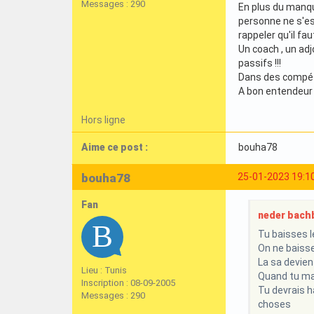
Messages : 290
En plus du manque
personne ne s'est
rappeler qu'il fa
Un coach , un adj
passifs !!!
Dans des compétit
A bon entendeur
Hors ligne
Aime ce post :
bouha78
bouha78
25-01-2023 19:1
Fan
neder bachb
Tu baisses 
On ne baisse
La sa devient
Lieu : Tunis
Quand tu mar
Inscription : 08-09-2005
Tu devrais h
Messages : 290
choses