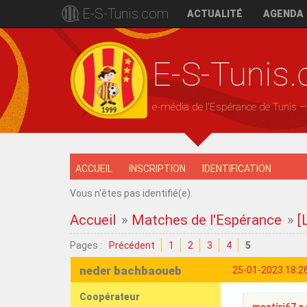
E-S-Tunis.com
ACTUALITÉ
AGENDA
E-S-Tunis
e-média de l'Espérance de Tunis 
ACCUEIL
INSCRIPTION
IDENTIFICATION
Vous n'êtes pas identifié(e).
Accueil
»
Matches de l'Espérance
»
[
Pages :
Précédent
1
2
3
4
5
neder bachbaoueb
25-01-2023 18:2
Coopérateur