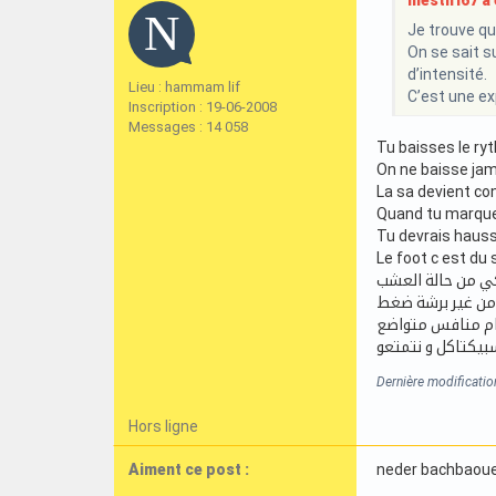
mestiri67 a é
Je trouve qu
On se sait s
d’intensité.
Lieu : hammam lif
C’est une ex
Inscription : 19-06-2008
Messages : 14 058
Tu baisses le r
On ne baisse jam
La sa devient con
Quand tu marque 
Tu devrais hauss
Le foot c est du
ي من حالة العشب
 من غير برشة ضغط
ام منافس متواضع
يكتاكل و نتمتعو
Dernière modificati
Hors ligne
Aiment ce post :
neder bachbaou