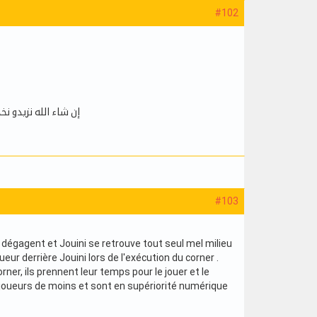
#102
إن شاء الله نزيدو نخدمو على الاختيارات في ال18 و
#103
e dégagent et Jouini se retrouve tout seul mel milieu
joueur derrière Jouini lors de l'exécution du corner .
ner, ils prennent leur temps pour le jouer et le
2 joueurs de moins et sont en supériorité numérique