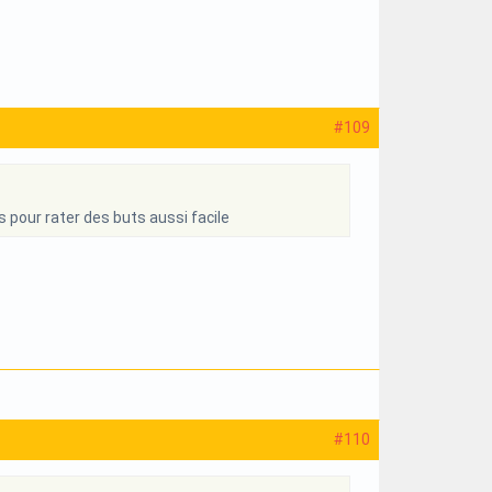
#109
 pour rater des buts aussi facile
#110