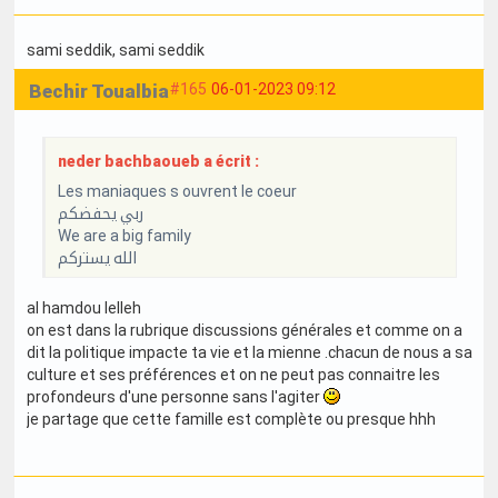
sami seddik
, sami seddik
Bechir Toualbia
#165
06-01-2023 09:12
neder bachbaoueb a écrit :
Les maniaques s ouvrent le coeur
ربي يحفضكم
We are a big family
الله يستركم
al hamdou lelleh
on est dans la rubrique discussions générales et comme on a
dit la politique impacte ta vie et la mienne .chacun de nous a sa
culture et ses préférences et on ne peut pas connaitre les
profondeurs d'une personne sans l'agiter
je partage que cette famille est complète ou presque hhh