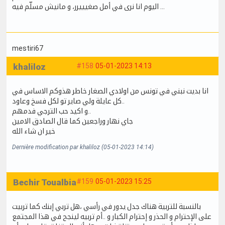
اليوم انا نرى في أمل صغيييرر، و مانيش مسلّم فيه …
mestiri67
khaliloz
#158
05-01-2023 14:13
انا بديت نبني في تونس من اولادي الصغار خاطر هذوكم الاساس في
كل عايلة ولي صاير تو لكل فسخ وعاود..
و اكيد حب الترجي فدمهم..
جاي نهار وراجعين كما قال الصادق الامين
خير ان شاء الله
Dernière modification par khaliloz (05-01-2023 14:14)
Bechir Toualbia
#159
05-01-2023 15:25
بالنسبة للتربية هناك جدل يدور في رأسي ،هل تربي إبنك كما تربيت
على الإحترام و الحذر و إحترام الكبار و ..أم تربيه لينجح في هذا المجتمع