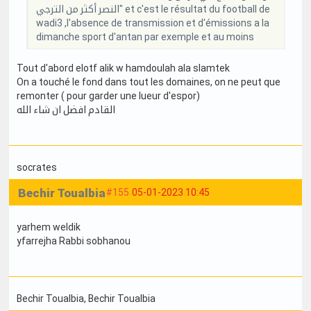
النصر أكثر من الترجي" et c'est le résultat du football de
wadi3 ,l'absence de transmission et d'émissions a la
dimanche sport d'antan par exemple et au moins
Tout d'abord elotf alik w hamdoulah ala slamtek
On a touché le fond dans tout les domaines, on ne peut que
remonter ( pour garder une lueur d'espor)
القادم افضل ان شاء الله
socrates
Bechir Toualbia
#155
05-01-2023 10:45
yarhem weldik
yfarrejha Rabbi sobhanou
Bechir Toualbia
, Bechir Toualbia