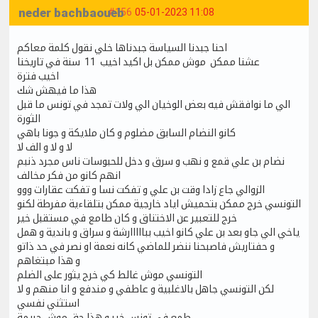
neder bachbaoueb
#156
05-01-2023 11:08
احنا جبدنا السياسة جبدناها خلي نقول كلمة معاكم
عشنا ممكن موش ممكن بل اكيد اخيب 11 سنة في تاريخنا
اخيب فترة
هذا ما فيهش شك
الي ما نوافقش فيه بعض الوخيان الي ولات تمجد في تونس ما قبل
الثورة
كانو النضام السابق مضلوم و كان ملايكة و جونا باهي
لا و لا و الف لا
نضام بن علي قمع و نهب و سرق و دخل للحبوسات ناس مجرد ذنبم
انهم كانو من فكر مخالف
الزوالي جاع زادا وقت بن علي و تفكت نسا و تفكت عقارات ووو
التونسي خرج ممكن بتحميش اياد خارجية ممكن بتلقاءية مفرطة لكنو
خرج للتعبير عن الاختناق و كان طامع في مستقبل خير
ياخي الي جاو بعد بن علي كانو اخيب ببااااارشة و سراق و باندية و همل
و حفتاريش فاصبحنا ننضر للماضي كانه نعمة او نصر في حد ذاتو
و هذا مبتغاهم
التونسي موش غالط كي خرج يثور على الضلم
لكن التونسي جاهل بالاغلبية و عاطفي و مندفع و انا منهم و لا
استثني نفسي
طمع في تونس خير و هذا حق موش جريمة