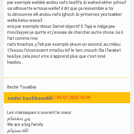
par exemple weldek andou nafs lwa9fa ,ki wahed ekher ychouf
sa silhouette w houa wa9ef il dit que ça ressemble a toi
tu découvres elli andou nafs lghoch ,ki yetnervez yestsakker
wella belou wasa3
ena par exemple nkoun 3amel objectif fi 7aja w nalga jaw
mou3ayyen je quitte et j'essaie de chercher autre chose ,lui il
fait comme moi
nafs lmachya ,y7eb par exemple ykoun un second ,au milieu
t7essou l'inconscient mta3ou kif le tien ,mouch 3la l7araket
lwa3ya ,cela peut etre s'apprend plus que c'est inné
hasilou ...
Bechir Toualbia
neder bachbaoueb
#162
05-01-2023 16:39
Les maniaques s ouvrent le coeur
ربي يحفضكم
We are a big family
الله يستركم