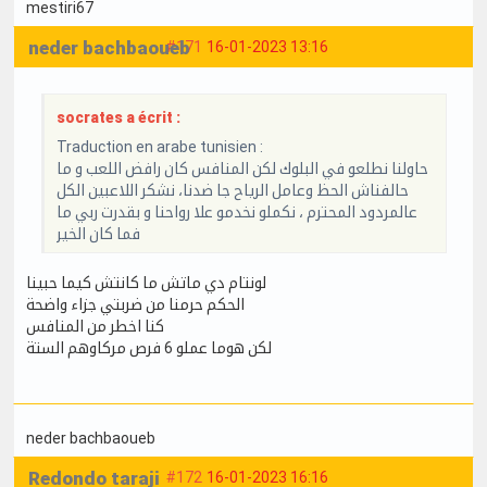
mestiri67
neder bachbaoueb
#171
16-01-2023 13:16
socrates a écrit :
Traduction en arabe tunisien :
حاولنا نطلعو في البلوك لكن المنافس كان رافض اللعب و ما
حالفناش الحظ وعامل الرياح جا ضدنا، نشكر اللاعبين الكل
عالمردود المحترم ، نكملو نخدمو علا رواحنا و بقدرت ربي ما
فما كان الخير
لونتام دي ماتش ما كانتش كيما حبينا
الحكم حرمنا من ضربتي جزاء واضحة
كنا اخطر من المنافس
لكن هوما عملو 6 فرص مركاوهم الستة
neder bachbaoueb
Redondo taraji
#172
16-01-2023 16:16