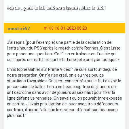
الكلنا ما عيناش نتفرجوا و بعد كلها تلقاها تتفرج .. ملا بلوة
mestiri67
#168
16-01-2023 08:20
J’ai repris (pour l’exemple) une partie de la déclaration de
l’entraîneur du PSG après le match contre Rennes. C’est juste
pour poser une question. Y’a t’il un entraîneur en Tunisie qui
sort après un match et qui te fait une telle analyse tactique ?
Christophe Galtier sur Prime Video: "Je suis surtout déçu de
notre prestation. On n'a rien créé, on a eu très peu de
situations favorables. On s'est concentrés sur le fait d'avoir la
possession de balle et on a eu beaucoup trop de joueurs qui
ont décroché sans avoir de joueurs assez haut pour fixer la
ligne défensive rennaise. On savait qu'on pouvait être exposés
en contre. J'avais pris l'option de jouer avec trois défenseurs
centraux, il aurait fallu que le secteur offensif soit beaucoup
plus haut."