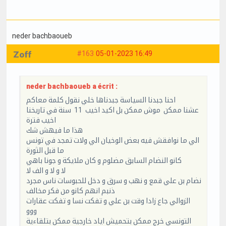
neder bachbaoueb
Zoff
#163
05-01-2023 16:49
neder bachbaoueb a écrit :
احنا جبدنا السياسة جبدناها خلي نقول كلمة معاكم
عشنا ممكن موش ممكن بل اكيد اخيب 11 سنة في تاريخنا
اخيب فترة
هذا ما فيهش شك
الي ما نوافقش فيه بعض الوخيان الي ولات تمجد في تونس
ما قبل الثورة
كانو النضام السابق مضلوم و كان ملايكة و جونا باهي
لا و لا و الف لا
نضام بن علي قمع و نهب و سرق و دخل للحبوسات ناس مجرد
ذنبم انهم كانو من فكر مخالف
الزوالي جاع زادا وقت بن علي و تفكت نسا و تفكت عقارات
ووو
التونسي خرج ممكن بتحميش اياد خارجية ممكن بتلقاءية