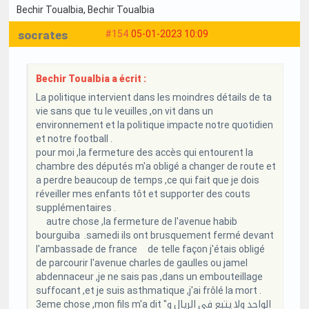
Bechir Toualbia
, Bechir Toualbia
socrates
#154
05-01-2023 10:09
Bechir Toualbia a écrit :
La politique intervient dans les moindres détails de ta
vie sans que tu le veuilles ,on vit dans un
environnement et la politique impacte notre quotidien
et notre football .
pour moi ,la fermeture des accès qui entourent la
chambre des députés m'a obligé a changer de route et
a perdre beaucoup de temps ,ce qui fait que je dois
réveiller mes enfants tôt et supporter des couts
supplémentaires .
autre chose ,la fermeture de l'avenue habib
bourguiba .samedi ils ont brusquement fermé devant
l'ambassade de france de telle façon j'étais obligé
de parcourir l'avenue charles de gaulles ou jamel
abdennaceur ,je ne sais pas ,dans un embouteillage
suffocant ,et je suis asthmatique ,j'ai frôlé la mort .
3eme chose ,mon fils m'a dit "الواحد ولا يتبع في الريال و