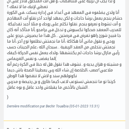
و لذا يجب أن تربيه على متناقضات ،و هل أنت المتخلق قادر على أن
تعطي لإنبك ما لا تملك ؟
أنا ولدي يضلموه في المعهد في أعداد في إدارة يسكت ،في الكورة
حشام ينجم يعمل برشا حاجات و لكن يمهد لواحد آخر نقلو أنت المهاجم
و أنت تشوط و نعرفو ينجم .نقلوا تكلم على روحك و مثلا أجبد تفدليكة
للمدرب المعقد ضحكوا تكسبوش و تدخل في برامجو ,أنا متأكد أنه كان
جا قبيح شوئ راهو تفرض في فرصتين ...كل هذا ما يصيرش ،نرجع على
روحي و نقول ماني أنا هكاكة ،أنا ما نجمتش نطلعوا نوع آخر ،أنا ما
نجمتش نتخلص من العقد الريفية ...سبحان الله ،علم الجينات حسب
رأيي مازال برشا حاجات لم يكتشفها ،ولدك يعمل نفس الحركة كيفك
لما يغضب ،و نفس الغريماس(
و مشيته و هزان يديه و...نشوف هذا نقول هل له حظ في الكرة رغم أنه
ملاعبي؟صعب ،الخلاصة إن شاء الله ربي يعطينا الصحة باش ديما
نكونولهم سند و لاش لا ننقضوا هذا الوطن
كرتنا تو ما تنجمش تستوعب لاعب كيما طارق و بن رخيصة و مدربي
الشبان بالأخص ما يقبلاش واحد عاقل و بوه عاقل .
)
Dernière modification par Bechir Toualbia (05-01-2023 15:31)