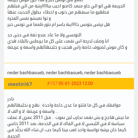
الجريمة هي انو الي جاو مبعد كامنو اخيب ببااااارشة من الي قبلهم
فطهرو ما سبقهم من ذنوب و اخطاء يطول الحديث عنها
و توا نعيشو نفس الفترة
هل نرضى بتونس خاااايبة ياسر ام نثور طمعا في تونس خير
التونسي ولا ما عاد عندو ثقة في حتى حد
انا وصلت لدرجة اني نقمت على كل ما يربطني بالبلاد هذي
و كان موش لضروف خاصة راني هجيت و خليتهالهم واسعة و عريضة
neder bachbaoueb
, neder bachbaoueb
, neder bachbaoueb
mestiri67
#157
05-01-2023 12:00
نادر
موافقك في كل ما قلتو ما عدى حاجة واحدة : نهج و نخليهالهم
واسعة و عريضة. لا و الف لا …
ما نيش هاجج و بش نقعد نحارب لين نموت … قبل 2011 عمري لا عملت
سياسة لا في الليسي لا في الفاك لا في الخدمة، بعد 2011 خانني
كيما خان برشة توانسة واحد لعب بينا كيما حب، ان شاء الله يخلّد في
الجحيم.