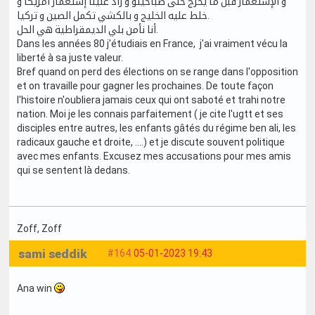
و الإستعمار قبل ما يخرج خلى صباحيتو و زاد علينا إستعمار أمريكا و
خلط عليه الخليج و بالكشي تكمل الصين و تركيا.
أنا نأمن بلي الديمقراطية هي الحل.
Dans les années 80 j'étudiais en France, j'ai vraiment vécu la
liberté à sa juste valeur.
Bref quand on perd des élections on se range dans l'opposition
et on travaille pour gagner les prochaines. De toute façon
l'histoire n'oubliera jamais ceux qui ont saboté et trahi notre
nation. Moi je les connais parfaitement ( je cite l'ugtt et ses
disciples entre autres, les enfants gâtés du régime ben ali, les
radicaux gauche et droite, ....) et je discute souvent politique
avec mes enfants. Excusez mes accusations pour mes amis
qui se sentent là dedans.
Zoff
, Zoff
sami seddik
#164
05-01-2023 19:43
Ana win