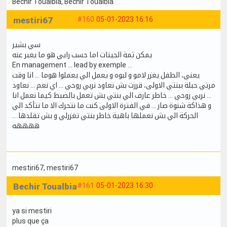
Bechir Toualbia
, Bechir Toualbia
mestiri67
#160
05-01-2023 16:16
سي بشير
يمكن ثمة الجينات اما حسب رايي هو ما يعبر عنه
En management … lead by exemple …
يعني، الطفل يغزر لامو و لبوه و يعمل الي يعملوا هوما … انا وقت
مرتي حبلة ببنتي الاولى، قررت بش نعاود نربي روحي … اي نعم … نعاود
نربي روحي … خاطر عارف الي بنتي بش تعمل بالضبط كيما نعمل انا …
و هذاكة شنوة صار … في الفترة الاولى كنت ما نتحرك الا ما نتأكد الي
الحركة الي بش نعملها باهية خاطر بنتي تغزرلي و بش تقلدها …
ههههه
mestiri67
, mestiri67
Bechir Toualbia
#161
05-01-2023 16:30
ya si mestiri
plus que ça