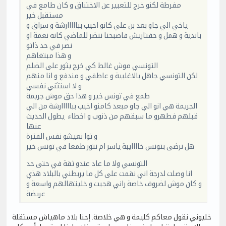
مفرطة لكنو خرج للتعبير عن الاختناق و كان طامع في
مستقبل خير
ياخي الي جاو بعد بن علي كانو اخيب ببااااارشة و سراق و
باندية و همل و حفتاريش فاصبحنا ننضر للماضي كانه نعمة او
نصر في حد ذاتو
و هذا مبتغاهم
التونسي موش غالط كي خرج يثور على الضلم
لكن التونسي جاهل بالاغلبية و عاطفي و مندفع و انا منهم
و لا استثني نفسي
طمع في تونس خير و هذا حق موش جريمة
الجريمة هي انو الي جاو مبعد كامنو اخيب ببااااارشة من الي
قبلهم فطهرو ما سبقهم من ذنوب و اخطاء يطول الحديث
عنها
و توا نعيشو نفس الفترة
هل نرضى بتونس خاااايبة ياسر ام نثور طمعا في تونس خير
التونسي ولا ما عاد عندو ثقة في حتى حد
انا وصلت لدرجة اني نقمت على كل ما يربطني بالبلاد هذي
و كان موش لضروف خاصة راني هجيت و خليتهالهم واسعة و
عريضة
خليوني نقول معاكم كليمة و هي خلاصة. إحنا بلاد ماهياش مستقلة