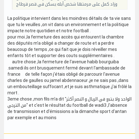
وزاد كمل على مرمتها شخص أبله يسكن في قصر قرطاج
La politique intervient dans les moindres détails de ta vie sans
que tu le veuilles ,on vit dans un environnement et la politique
impacte notre quotidien et notre football .
pour moi ,la fermeture des accès qui entourent la chambre
des députés m'a obligé a changer de route et a perdre
beaucoup de temps ,ce qui fait que je dois réveiller mes
enfants tôt et supporter des couts supplémentaires .
autre chose ,la fermeture de l'avenue habib bourguiba
.samedi ils ont brusquement fermé devant l'ambassade de
france de telle façon j'étais obligé de parcourir l'avenue
charles de gaulles ou jamel abdennaceur ,je ne sais pas ,dans
un embouteillage suffocant ,et je suis asthmatique ,j'ai frôlé la
mort .
3eme chose ,mon fils m'a dit "الواحد ولا يتبع في الريال و النصر أكثر
من الترجي" et c'est le résultat du football de wadi3 ,l'absence
de transmission et d'émissions a la dimanche sport d'antan
par exemple et au moins