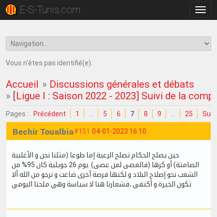
E-S-Tunis.com
Bascu
la
navig
Vous n'êtes pas identifié(e).
Accueil
»
Discussions générales et débats
»
[Ligue I : Saison 2022 - 2023] Suivi de la comp
Pages :
Précédent
1
…
5
6
7
8
9
…
25
Suiv
Bechir Toualbia
#151
04-01-2023 16:10
حين يصلح الحكام تصلح الرعية إما طوعا (مثلنا نحن و الأغلبية
الصامتة) أو كرها (فالعصى لمن عصى) .يوم 26 جويلية كان 95% من
الشعب نحو إصلاح البلاد و لكنها فرصة أخرى ضاعت و نرجو من الله ألا
تكون الخيرة.و أكتفي ،فشعارنا هنا لا سياسة وهي ملحنا اليومي