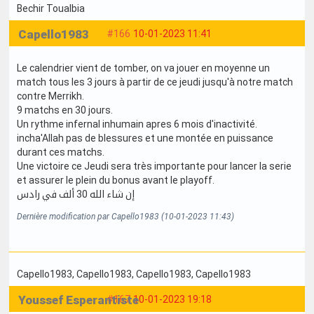
Bechir Toualbia
Capello1983
#166
10-01-2023 11:41
Le calendrier vient de tomber, on va jouer en moyenne un
match tous les 3 jours à partir de ce jeudi jusqu'à notre match
contre Merrikh.
9 matchs en 30 jours.
Un rythme infernal inhumain apres 6 mois d'inactivité.
incha'Allah pas de blessures et une montée en puissance
durant ces matchs.
Une victoire ce Jeudi sera très importante pour lancer la serie
et assurer le plein du bonus avant le playoff.
إن شاء الله 30 ألف في رادس
Dernière modification par Capello1983 (10-01-2023 11:43)
Capello1983
, Capello1983
, Capello1983
, Capello1983
Youssef Esperantiste
#167
10-01-2023 19:18