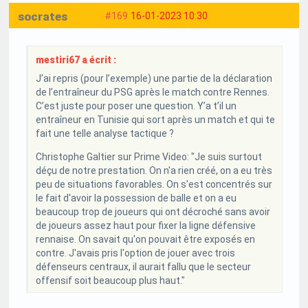
socrates
#169
16-01-2023 10:30
mestiri67 a écrit :
J’ai repris (pour l’exemple) une partie de la déclaration
de l’entraîneur du PSG après le match contre Rennes.
C’est juste pour poser une question. Y’a t’il un
entraîneur en Tunisie qui sort après un match et qui te
fait une telle analyse tactique ?
Christophe Galtier sur Prime Video: "Je suis surtout
déçu de notre prestation. On n'a rien créé, on a eu très
peu de situations favorables. On s'est concentrés sur
le fait d'avoir la possession de balle et on a eu
beaucoup trop de joueurs qui ont décroché sans avoir
de joueurs assez haut pour fixer la ligne défensive
rennaise. On savait qu'on pouvait être exposés en
contre. J'avais pris l'option de jouer avec trois
défenseurs centraux, il aurait fallu que le secteur
offensif soit beaucoup plus haut."