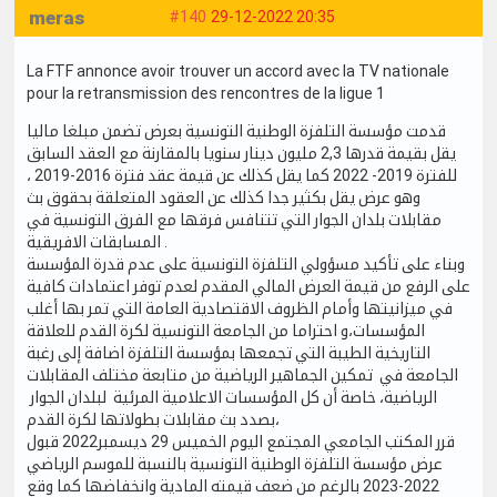
meras
#140
29-12-2022 20:35
La FTF annonce avoir trouver un accord avec la TV nationale
pour la retransmission des rencontres de la ligue 1
قدمت مؤسسة التلفزة الوطنية التونسية بعرض تضمن مبلغا ماليا
يقل بقيمة قدرها 2,3 مليون دينار سنويا بالمقارنة مع العقد السابق
للفترة 2019- 2022 كما يقل كذلك عن قيمة عقد فترة 2016-2019 ،
وهو عرض يقل بكثير جدا كذلك عن العقود المتعلقة بحقوق بث
مقابلات بلدان الجوار التي تتنافس فرقها مع الفرق التونسية في
المسابقات الافريقية .
وبناء على تأكيد مسؤولي التلفزة التونسية على عدم قدرة المؤسسة
على الرفع من قيمة العرض المالي المقدم لعدم توفر اعتمادات كافية
في ميزانيتها وأمام الظروف الاقتصادية العامة التي تمر بها أغلب
المؤسسات،و احتراما من الجامعة التونسية لكرة القدم للعلاقة
التاريخية الطيبة التي تجمعها بمؤسسة التلفزة اضافة إلى رغبة
الجامعة في تمكين الجماهير الرياضية من متابعة مختلف المقابلات
الرياضية، خاصة أن كل المؤسسات الاعلامية المرئية لبلدان الجوار
بصدد بث مقابلات بطولاتها لكرة القدم،
قرر المكتب الجامعي المجتمع اليوم الخميس 29 ديسمبر2022 قبول
عرض مؤسسة التلفزة الوطنية التونسية بالنسبة للموسم الرياضي
2022-2023 بالرغم من ضعف قيمته المادية وانخفاضها كما وقع