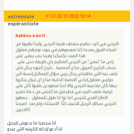
extrémiste
#138
22-12-2022 16:14
espérantiste
babbou a écrit :
الترجي في كرب عظيم.سقطت هيبة الترجي .ولينا نهربوا من
اشباه الفرق بعدما كنا نغفصوهم في بيوت نومهم.معلول
هذا الميت تكتيكيا وفنيا يحب يبقى على
راس ما "تبقى" من الترجي العظيم باي طريقة حتى على
حساب التاريخ العريق متاع الجمعية....تاريخ كتبوه رجال باش
تلعب بيه اللي ماهياش رجال.بربي سؤال للمعاليل(نسبة الى
حواريي معلول)ياخي الارضية الخايبة متاع اي تيران يتاثروا
بيها كان ملاعبية الترجي والا احنا متعودين نلعبوا كان على
ارضية ملعب البيت في قطر.قبل ما كنتش من دعاة تغيير
الاطار الفني للترجي اما توا انا نقول للمعلول ....جمهور
الترجي يسالك الرحيل.للاسف كنّا الاستثناء ولم نعد. اصبحنا
كالاخرين
انا شخصيا ما ندعوش للرحيل
انا أدعو لإذابة الكرشة اللي عندو