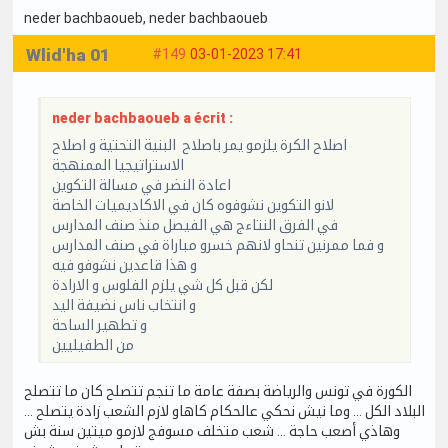
neder bachbaoueb
, neder bachbaoueb
Wlid'ha 01
#149
03-01-2023 17:41
neder bachbaoueb a écrit :
اصلاح الكرة يلزمو يمر باصلاح البنية التحتية و اصلاح
الاستراتيجيا الممنهجة
اعادة النضر في مسالة التكوين
لانو التكوين نشوفوه كان في الاكاديميات الخاصة
في الفرق النتاءج هي الفيصل منذ صنف المدارس
و فما ممرنين تنحاو لانهم خسرو مباراة في صنف المدارس
و هذا قاعدين نشوفو فيه
لكن قبل كل شي يلزم الفلوس و الارادة
و انتخاب ناس نضيفة اليد
و تطهير الساحة
من الطفيليين
الكورة في تونس والرياضة بصفة عامة ما تنجم تتصلح كان ما تتصلح
البلاد الكل ... وما نيش نحكي عالحكام كاهاو لازم الشعب زادة يتصلح ...
وهاذي أصعب حاجة ... شعب متخلف مسوفج لازمو ميتين سنة بش