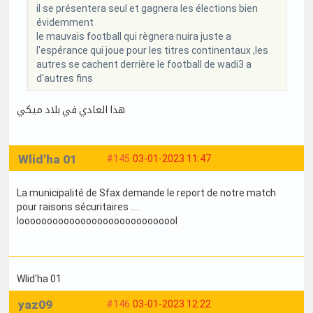
il se présentera seul et gagnera les élections bien
évidemment
le mauvais football qui règnera nuira juste a
l'espérance qui joue pour les titres continentaux ,les
autres se cachent derrière le football de wadi3 a
d'autres fins
هذا العادي في بلاد ميكي
Wlid'ha 01
#145
03-01-2023 11:47
La municipalité de Sfax demande le report de notre match
pour raisons sécuritaires ....
looooooooooooooooooooooooooool
Wlid'ha 01
yaz09
#146
03-01-2023 12:22