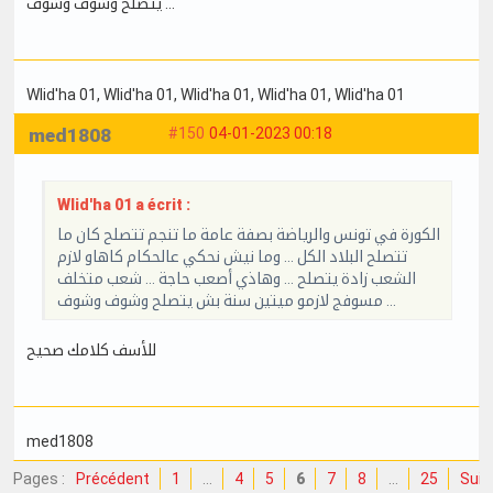
يتصلح وشوف وشوف ...
Wlid'ha 01
, Wlid'ha 01
, Wlid'ha 01
, Wlid'ha 01
, Wlid'ha 01
med1808
#150
04-01-2023 00:18
Wlid'ha 01 a écrit :
الكورة في تونس والرياضة بصفة عامة ما تنجم تتصلح كان ما
تتصلح البلاد الكل ... وما نيش نحكي عالحكام كاهاو لازم
الشعب زادة يتصلح ... وهاذي أصعب حاجة ... شعب متخلف
مسوفج لازمو ميتين سنة بش يتصلح وشوف وشوف ...
للأسف كلامك صحيح
med1808
Pages :
Précédent
1
…
4
5
6
7
8
…
25
Suiv