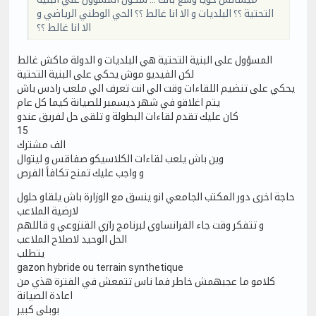
التحتية ؟؟ البلديات و الا انا غالط ؟؟ الحي الوطني الرياضي و
الا انا غالط ؟؟
المسؤول على البنية التحتية هي البلديات و الدولة ماكش غالط
لكن الفيديو موش يحكي على البنية التحتية
يحكي على تنضيم اللقاءات وقت الي انت تعرف الي ملعب رادس باش
يتم اغلاقو في شهر ديسمبر للصيانة كيما كل عام
كان عليك تقدم لقاءات البطولة و تلقى حل لفريق عندو
15
الف مشترك
وين باش يلعب لقاءات الكلاسيكو صفاقس و ليتوال
و واجب عليك تمنح تكافأ الفرص
حاجة اخرى دور المكتب الجامعي انو ينسق مع الوزارة باش يلقاو حلول
لارضية الملاعب
و تتفكر وقت جاء الفرانساوي لبرنامج رازي القنزوعي و قاللهم
الحل الوحيد لاصلاح الملاعب
يتطلب
gazon hybride ou terrain synthetique
كلامو ما عجبهمش خاطر فما ناس تتمعش في الفترة هذي من
اعادة الصيانة
بوبلي كبير