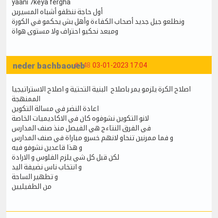
yaani 7keya fergha
أول حاجة ننظفو أشباه المسيرين
ونطلعو جيل جديد أصحاب الكفاءة وأهل بش يحكمو في الكورة
ومبعد نحكيو احتراف ولا مستوى هواة
neder bachbaoueb
#148
03-01-2023 17:04
اصلاح الكرة يلزمو يمر باصلاح البنية التحتية و اصلاح الاستراتيجيا
الممنهجة
اعادة النضر في مسالة التكوين
لانو التكوين نشوفوه كان في الاكاديميات الخاصة
في الفرق النتاءج هي الفيصل منذ صنف المدارس
و فما ممرنين تنحاو لانهم خسرو مباراة في صنف المدارس
و هذا قاعدين نشوفو فيه
لكن قبل كل شي يلزم الفلوس و الارادة
و انتخاب ناس نضيفة اليد
و تطهير الساحة
من الطفيليين