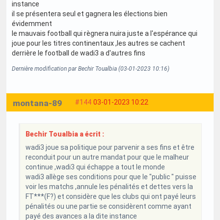
instance
il se présentera seul et gagnera les élections bien
évidemment
le mauvais football qui règnera nuira juste a l'espérance qui
joue pour les titres continentaux ,les autres se cachent
derrière le football de wadi3 a d'autres fins
Dernière modification par Bechir Toualbia (03-01-2023 10:16)
montana-89
#144
03-01-2023 10:22
Bechir Toualbia a écrit :
wadi3 joue sa politique pour parvenir a ses fins et être
reconduit pour un autre mandat pour que le malheur
continue ,wadi3 qui échappe a tout le monde
wadi3 allège ses conditions pour que le "public " puisse
voir les matchs ,annule les pénalités et dettes vers la
FT***(F?) et considère que les clubs qui ont payé leurs
pénalités ou une partie se considèrent comme ayant
payé des avances a la dite instance