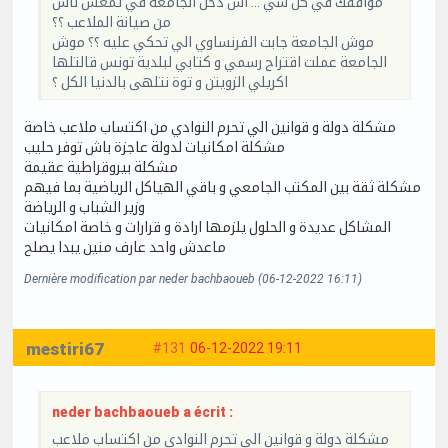
موافقك في كل شي … اش دخل الجامعة في تمعش ناس
من صيانة الملاعب ؟؟
موش الجامعة جابت الفرنساوي الي تحكي عليه ؟؟ موش
الجامعة عملت اقتراح رسمي و كتابي لبلدية تونس قالتلها
اكريلي الزويتن و توة نتلهى بالدنيا الكل ؟
مشكلة دولة و قوانين الي تحرم النوادي من اكتساب ملاعب خاصة
مشكلة امكانيات لدولة عاجزة باش توفر حليب
مشكلة بيروقراطية عقيمة
مشكلة ثقة بين المكتب الجامعي و باقي الهياكل الرياضية بما فيهم
وزير الشباب و الرياضة
المشاكل عديدة و الحلول يلزمها ارادة و قرارات و خاصة امكانيات
ماعدش واحد عارف منين يبدا يصلح
Dernière modification par neder bachbaoueb (06-12-2022 16:11)
mestiri67
#131
06-12-2022 19:11
neder bachbaoueb a écrit :
مشكلة دولة و قوانين الي تحرم النوادي من اكتساب ملاعب