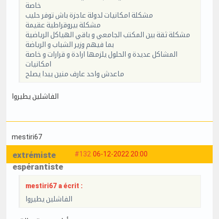
خاصة
مشكلة امكانيات لدولة عاجزة باش توفر حليب
مشكلة بيروقراطية عقيمة
مشكلة ثقة بين المكتب الجامعي و باقي الهياكل الرياضية
بما فيهم وزير الشباب و الرياضة
المشاكل عديدة و الحلول يلزمها ارادة و قرارات و خاصة
امكانيات
ماعدش واحد عارف منين يبدا يصلح
الفاشلين يطيروا
mestiri67
extrémiste
#132
06-12-2022 20:00
espérantiste
mestiri67 a écrit :
الفاشلين يطيروا