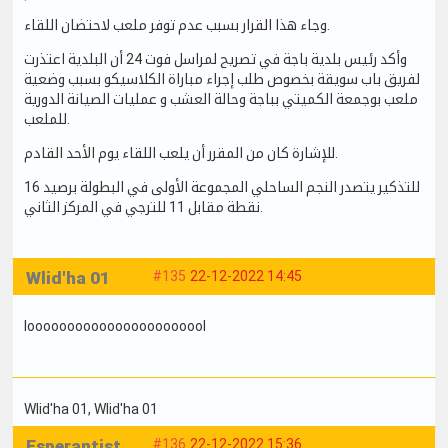
وجاء هذا القرار بسبب عدم توفر ملعب لاحتضان اللقاء.
وأكد رئيس بلدية باجة في تصريح لمراسل فوت 24 أن البلدية اعتذرت
لفريق باب سويقة بخصوص طلب إجراء مباراة الكلاسيكو بسبب وضعية
ملعب بوجمعة الكميتي بباجة وحالة العشب و عمليات الصيانة الدورية
للملعب.
للإشارة كان من المقرر أن يلعب اللقاء يوم الأحد القادم.
للتذكير يتصدر النجم الساحلي المجموعة الأولى في البطولة برصيد 16
نقطة مقابل 11 للترجي في المركز الثاني.
Wlid'ha 01
#135
22-12-2022 14:45
looooooooooooooooooooool
Wlid'ha 01
, Wlid'ha 01
Esperantist
#136
22-12-2022 15:36