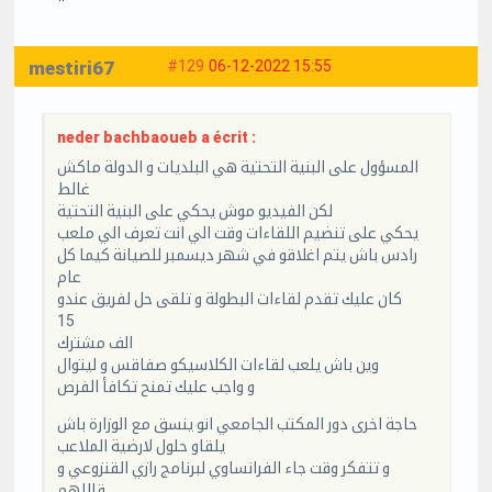
mestiri67
#129
06-12-2022 15:55
neder bachbaoueb a écrit :
المسؤول على البنية التحتية هي البلديات و الدولة ماكش
غالط
لكن الفيديو موش يحكي على البنية التحتية
يحكي على تنضيم اللقاءات وقت الي انت تعرف الي ملعب
رادس باش يتم اغلاقو في شهر ديسمبر للصيانة كيما كل
عام
كان عليك تقدم لقاءات البطولة و تلقى حل لفريق عندو
15
الف مشترك
وين باش يلعب لقاءات الكلاسيكو صفاقس و ليتوال
و واجب عليك تمنح تكافأ الفرص
حاجة اخرى دور المكتب الجامعي انو ينسق مع الوزارة باش
يلقاو حلول لارضية الملاعب
و تتفكر وقت جاء الفرانساوي لبرنامج رازي القنزوعي و
قاللهم