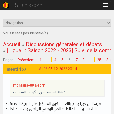
E-S-Tunis.com
Bascu
la
navig
Vous n'êtes pas identifié(e).
Accueil
»
Discussions générales et débats
»
[Ligue I : Saison 2022 - 2023] Suivi de la comp
Pages :
Précédent
1
…
4
5
6
7
8
…
25
Suiv
mestiri67
#126
05-12-2022 20:14
montana-89 a écrit :
ملا شلايك تسير في الكورة .. الشفاعة
ميسالش خويا وسع بالك … شكون المسؤول علي البنية التحتية ؟؟
البلديات و الا انا غالط ؟؟ الحي الوطني الرياضي و الا انا غالط ؟؟