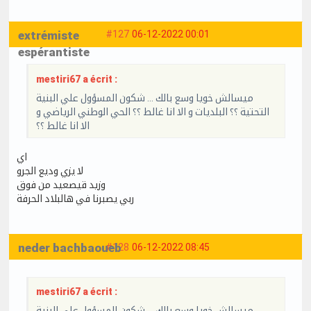
extrémiste
#127
06-12-2022 00:01
espérantiste
mestiri67 a écrit :
ميسالش خويا وسع بالك … شكون المسؤول علي البنية
التحتية ؟؟ البلديات و الا انا غالط ؟؟ الحي الوطني الرياضي و
الا انا غالط ؟؟
اي
لا يزي وديع الجرو
وزيد قيصعيد من فوق
ربي يصبرنا في هالبلاد الحرفة
neder bachbaoueb
#128
06-12-2022 08:45
mestiri67 a écrit :
ميسالش خويا وسع بالك … شكون المسؤول علي البنية