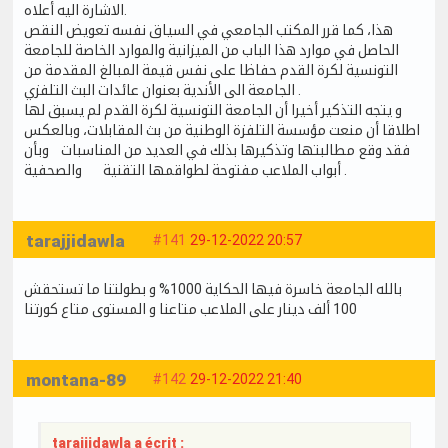
الاشارة اليه أعلاه.
هذا، كما قرر المكتب الجامعي في السياق نفسه تعويض النقص
الحاصل في موارد هذا الباب من الميزانية والموارد الخاصة للجامعة
التونسية لكرة القدم حفاظا على نفس قيمة المبالغ المقدمة من
الجامعة الى الأندية بعنوان عائدات البث التلفزي .
و يتجه التذكير أخيرا أن الجامعة التونسية لكرة القدم لم يسبق لها
اطلاقا أن منعت مؤسسة التلفزة الوطنية من بث المقابلات، وبالعكس
فقد وقع مطالبتها وتذكيرها بذلك في العديد من المناسبات وبأن
أبواب الملاعب مفتوحة لطواقمها التقنية والصحفية .
tarajjidawla
#141
29-12-2022 20:57
بالله الجامعة خاسرة فيها الحكاية 1000% و بطولتنا ما تستحقش
100 ألف دينار على الملاعب متاعنا و المستوى متاع كورتنا
montana-89
#142
29-12-2022 21:40
tarajjidawla a écrit :