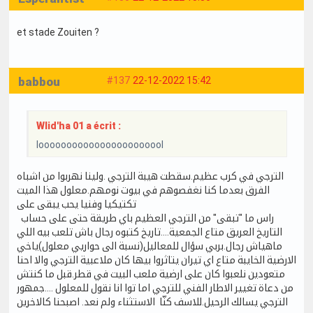
et stade Zouiten ?
babbou
#137
22-12-2022 15:42
Wlid'ha 01 a écrit :
looooooooooooooooooooool
الترجي في كرب عظيم.سقطت هيبة الترجي .ولينا نهربوا من اشباه
الفرق بعدما كنا نغفصوهم في بيوت نومهم.معلول هذا الميت
تكتيكيا وفنيا يحب يبقى على
راس ما "تبقى" من الترجي العظيم باي طريقة حتى على حساب
التاريخ العريق متاع الجمعية....تاريخ كتبوه رجال باش تلعب بيه اللي
ماهياش رجال.بربي سؤال للمعاليل(نسبة الى حواريي معلول)ياخي
الارضية الخايبة متاع اي تيران يتاثروا بيها كان ملاعبية الترجي والا احنا
متعودين نلعبوا كان على ارضية ملعب البيت في قطر.قبل ما كنتش
من دعاة تغيير الاطار الفني للترجي اما توا انا نقول للمعلول ....جمهور
الترجي يسالك الرحيل.للاسف كنّا الاستثناء ولم نعد. اصبحنا كالاخرين