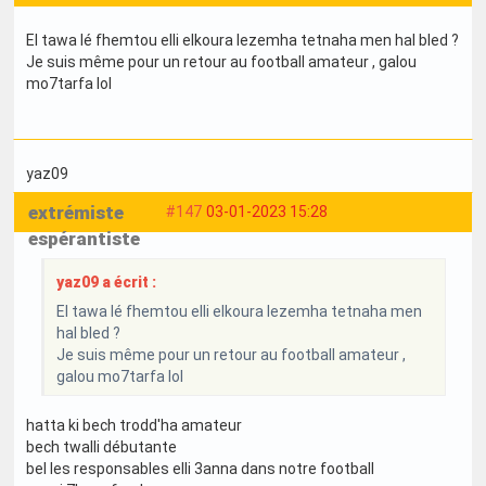
El tawa lé fhemtou elli elkoura lezemha tetnaha men hal bled ?
Je suis même pour un retour au football amateur , galou
mo7tarfa lol
yaz09
extrémiste
#147
03-01-2023 15:28
espérantiste
yaz09 a écrit :
El tawa lé fhemtou elli elkoura lezemha tetnaha men
hal bled ?
Je suis même pour un retour au football amateur ,
galou mo7tarfa lol
hatta ki bech trodd'ha amateur
bech twalli débutante
bel les responsables elli 3anna dans notre football