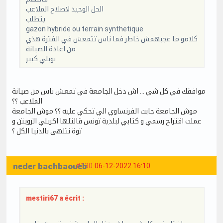
الحل الوحيد لاصلاح الملاعب
يتطلب
gazon hybride ou terrain synthetique
كلامو ما عجبهمش خاطر فما ناس تتمعش في الفترة هذي
من اعادة الصيانة
بوبلي كبير
موافقك في كل شي … اش دخل الجامعة في تمعش ناس من صيانة
الملاعب ؟؟
موش الجامعة جابت الفرنساوي الي تحكي عليه ؟؟ موش الجامعة
عملت اقتراح رسمي و كتابي لبلدية تونس قالتلها اكريلي الزويتن و
توة نتلهى بالدنيا الكل ؟
neder bachbaoueb
#130
06-12-2022 16:10
mestiri67 a écrit :