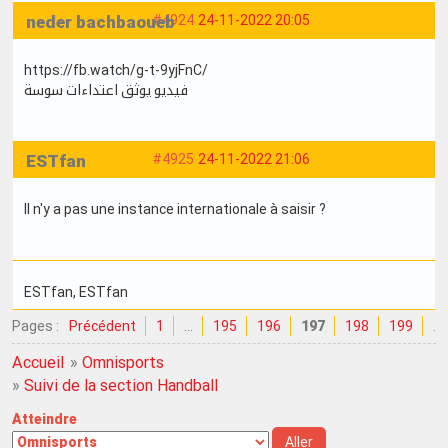
neder bachbaoueb
#4924
24-11-2022 20:05
https://fb.watch/g-t-9yjFnC/
فيديو يوثق اعتداءات سوسة
ESTfan
#4925
24-11-2022 21:06
Il n'y a pas une instance internationale à saisir ?
ESTfan
, ESTfan
Pages :
Précédent
1
…
195
196
197
198
199
…
Accueil
»
Omnisports
»
Suivi de la section Handball
Atteindre