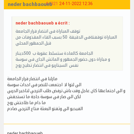
neder bachbaoueb
#4921
24-11-2022 12:36
neder bachbaoueb a écrit :
توقف المباراة في انتضار قرار الجامعة
المباراة توقفتةفي الدقيقة 50 بسبب القاء المقذوفات من
قبل الجمهور المحلي
الجامعة كالعادة ستسلط عقوبة ب 500دينار
و مباراة دون حضور الجمهور و الماتش الجاي في سوسة
نفس السيناريو في انتضار تطيح روح
مازلنا في انتضار قرار الجامعة
الي لتوا لا اجتمعت للنضر في احداث سوسة
و الي اجتماعها كان عاجل وقت باش ترفض طلب الترجي لتاخير الدربي
لكن الي صار في سوسة حاجة ما تستحقش
ما دام ما طاحتش روح
الفيديو الي وثقتو البعثة متاع الترجي صادم
neder bachbaoueb