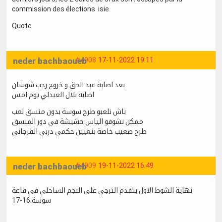
commission des élections isie
Quote
neder bachbaoueb
#4908
17-11-2022 19:11
بعد اصابة عبد الحق و خروج رجب شوشان
اصابة بلال العبدلي يوم امس
باش نلعبو طرح سوسة بدون منسق لعب
ممكن نشوفو الياس حشيشة في دور المنسق
طرح صعيب خاصة بتعيين حكمي دربي القرجاني
neder bachbaoueb
#4909
19-11-2022 16:49
نهاية الشوط الاول بتقدم الترجي على النجم الساحلي في قاعة
سوسة.16-17