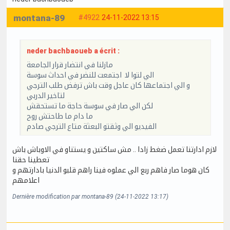
montana-89
#4922
24-11-2022 13:15
neder bachbaoueb a écrit :
مازلنا في انتضار قرار الجامعة
الي لتوا لا اجتمعت للنضر في احداث سوسة
و الي اجتماعها كان عاجل وقت باش ترفض طلب الترجي
لتاخير الدربي
لكن الي صار في سوسة حاجة ما تستحقش
ما دام ما طاحتش روح
الفيديو الي وثقتو البعثة متاع الترجي صادم
لازم ادارتنا تعمل ضغط زادا .. مش ساكتين و يستناو في الاوباش باش
تعطينا حقنا
كان هوما صار فاهم ربع الي عملوه فينا راهم قلبو الدنيا بادارتهم و
اعلامهم
Dernière modification par montana-89 (24-11-2022 13:17)