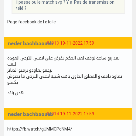
il passe ou le match svp ? Y a Pas de transmission
télé ?
Page facebook de l etoile
neder bachbaoueb
#4913
19-11-2022 17:59
بعد ربع ساعة توقف لعب الحكم يفرض على لاعبي الترجي العودة
للعب
نرجعو يعاودو يرميو الدبابز
تعاود تاقف و المعلق الحاوي باهت شبيه لاعبي الترجي ما يحبوش
يكملو
هذي بلاد
neder bachbaoueb
#4914
19-11-2022 17:59
https://fb.watch/gUMMCPdNM4/