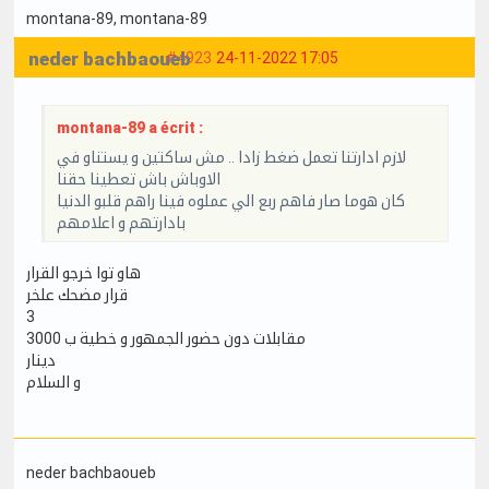
montana-89
, montana-89
neder bachbaoueb
#4923
24-11-2022 17:05
montana-89 a écrit :
لازم ادارتنا تعمل ضغط زادا .. مش ساكتين و يستناو في
الاوباش باش تعطينا حقنا
كان هوما صار فاهم ربع الي عملوه فينا راهم قلبو الدنيا
بادارتهم و اعلامهم
هاو توا خرجو القرار
قرار مضحك علخر
3
مقابلات دون حضور الجمهور و خطية ب 3000
دينار
و السلام
neder bachbaoueb