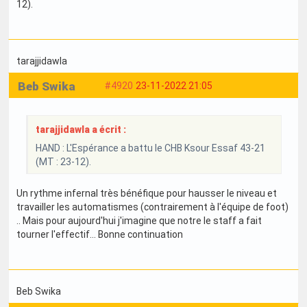
12).
tarajjidawla
Beb Swika
#4920
23-11-2022 21:05
tarajjidawla a écrit :
HAND : L'Espérance a battu le CHB Ksour Essaf 43-21
(MT : 23-12).
Un rythme infernal très bénéfique pour hausser le niveau et
travailler les automatismes (contrairement à l'équipe de foot)
.. Mais pour aujourd'hui j'imagine que notre le staff a fait
tourner l'effectif... Bonne continuation
Beb Swika