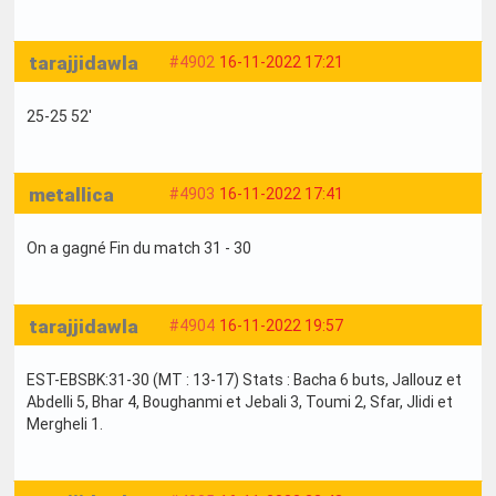
tarajjidawla
#4902
16-11-2022 17:21
25-25 52'
metallica
#4903
16-11-2022 17:41
On a gagné Fin du match 31 - 30
tarajjidawla
#4904
16-11-2022 19:57
EST-EBSBK:31-30 (MT : 13-17) Stats : Bacha 6 buts, Jallouz et
Abdelli 5, Bhar 4, Boughanmi et Jebali 3, Toumi 2, Sfar, Jlidi et
Mergheli 1.