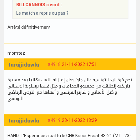
BILLCANNOIS a écrit :
Le match a repris ou pas ?
Arrêté définitivement
momtez
tarajjidawla
#4918
21-11-2022 17:51
نجم كرة اليد التونسية وائل جلوز يعلن إعتزاله اللعب نهائيا بعد مسيرة
تاريخية إنطلقت من جمعيةو الحمامات و مثل فيها برشلونة الاسباني
و كيل الألماني و شارتر الفرنسي و أنهاها مع الترجي الرياضي
التونسي
tarajjidawla
#4919
23-11-2022 18:29
HAND : L'Espérance a battu le CHB Ksour Essaf 43-21 (MT : 23-