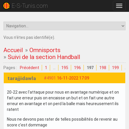
E-S-Tunis.com
Bascu
la
navig
Vous n'êtes pas identifié(e).
Accueil
»
Omnisports
»
Suivi de la section Handball
Pages :
Précédent
1
…
195
196
197
198
199
…
tarajjidawla
#4901
16-11-2022 17:09
20-22 avec l'attaque pour nous en avantage numérique et on
fait une erreur puis on encaisse un but et on fait une autre
erreur en avantage et on perd la balle mais heureusement ils
ratent
Nous ne devons pas rater de telles possibilités de revenir au
score c'est dommage