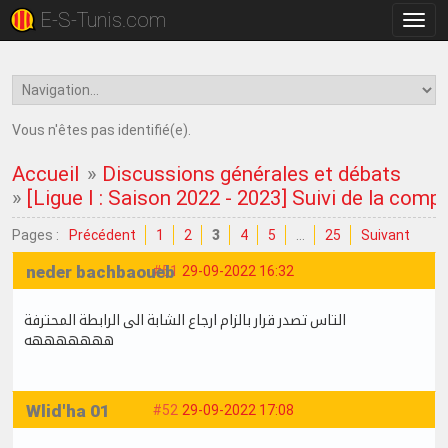
E-S-Tunis.com
Bascu
la
navig
Vous n'êtes pas identifié(e).
Accueil
»
Discussions générales et débats
»
[Ligue I : Saison 2022 - 2023] Suivi de la comp
Pages :
Précédent
1
2
3
4
5
…
25
Suivant
neder bachbaoueb
#51
29-09-2022 16:32
التاس تصدر قرار بالزام ارجاع الشابة الى الرابطة المحترفة
هههههههه
Wlid'ha 01
#52
29-09-2022 17:08