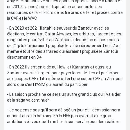
Ahly et était soulevé sur les épaules après le sacre à Rades et
en 2019 il a mis à notre disposition aussi toutes les
ressources de la FTF lors de notre bras de fer et procès contre
la CAF et le WAC
- En 2020 et 2021 il était le sauveur du Zantour avec les
élections, le contrat Qatar Airways, les arbitres, l'argent et les
magouilles pour éviter au Zantour la déduction de pas moins
de 21 pts qui auraient propulsé le voisin directement en L2 et
même étouffé des affaires qui auraient propulsé le Zantour
directement en D4
- En 2022 il vient en aide au Hawi et Karnatas et aussi au
Zantour avec le l'argent pour payer leurs dettes et participer
aux coupes CAF et il a même offert une coupe CAF au Zantour
alors que c'est l'ASM qui aurait du participer.
- La saison prochaine ce sera un autre grand club qu'il va aider
et la saga va continuer.
- Je ne pense pas qu'il sera délogé un jour et il démissionnera
quand il aura un bon siège à la FIFA pas avant. Il a de gros
ambitions et veux tout mettre à son service pour les réaliser