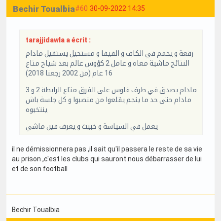
Bechir Toualbia
#60
30-09-2022 14:35
tarajjidawla a écrit :
رقعة و يخمم في الكاف و الفيفا و مستحيل يستقيل مادام
النتائج ماشية معاه و عامل 2 كؤوس عالم بعد شياح متاع
16 عام (من 2002 رجعنا 2018)
مادام يصدق في طرف فلوس على الفرق متاع الرابطة 2 و 3
مادام حتى حد ما ينجم يقلعوا من منصبوا و كل جلسة باش
ينتخبوه
يعمل في السياسة و خبيث و يعرف فين ماشي
il ne démissionnera pas ,il sait qu'il passera le reste de sa vie
au prison ,c'est les clubs qui sauront nous débarrasser de lui
et de son football
Bechir Toualbia