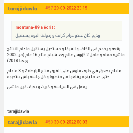
tarajjidawla
#57
29-09-2022 23:15
montana-89 a écrit :
وديع كان عندو غرام كرامة و رجولية اليوم يستقيل
رقعة و يخمم في الكاف و الفيفا و مستحيل يستقيل مادام النتائج
ماشية معاه و عامل 2 كؤوس عالم بعد شياح متاع 16 عام (من 2002
رجعنا 2018)
مادام يصدق في طرف فلوس على الفرق متاع الرابطة 2 و 3 مادام
حتى حد ما ينجم يقلعوا من منصبوا و كل جلسة باش ينتخبوه
يعمل في السياسة و خبيث و يعرف فين ماشي
tarajjidawla
tarajjidawla
#58
30-09-2022 00:03