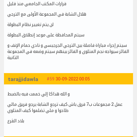
قرارات المكتب الجامعي منذ قليل
هلال الشابة في المجموعة الأولى مع الترجي
لن يتم تغيير نظام البطولة
سيتم المحافظة على موعد إنطلاق البطولة
سيتم إجراء مباراة فاصلة بين الترجي الجرجيسي و نادي حمام الإنف و
الفائز سيواجه نجم المتلوي و الفائز بينهم سيتم وضعه في المجموعة
الثانية
tarajjidawla
#59
30-09-2022 00:05
و الله هذاكا إلي خممت فيه بالضبط
عمل 2 مجموعات ب7 فرق باش كيف ترجع الشابة يرجع فريق مالي
طاحوا و ملي تضلموا كيف المتلوي
بلاد الڤرع