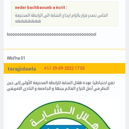
neder bachbaoueb a écrit :
التاس تصدر قرار بالزام ارجاع الشابة الى الرابطة المحترفة
هههههههه
looooooooooooooooooooooooooooooooooooool
Wlid'ha 01
tarajjidawla
#53
29-09-2022 17:50
تقرر احتياطيا عودة هلال الشابة للرابطة المحترفة الأولى إلى حين
النظر في أصل النزاع القائم بينها و الجامعة و النادي الافريقي