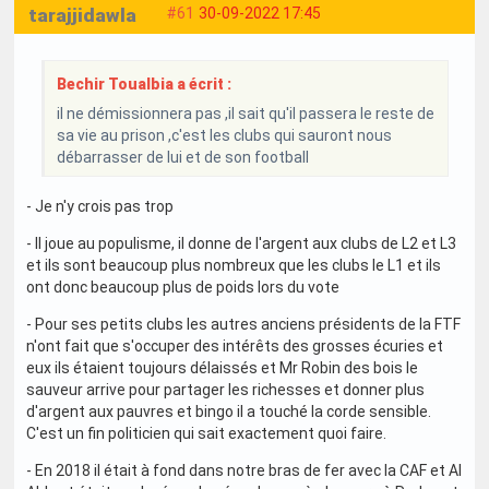
tarajjidawla
#61
30-09-2022 17:45
Bechir Toualbia a écrit :
il ne démissionnera pas ,il sait qu'il passera le reste de
sa vie au prison ,c'est les clubs qui sauront nous
débarrasser de lui et de son football
- Je n'y crois pas trop
- Il joue au populisme, il donne de l'argent aux clubs de L2 et L3
et ils sont beaucoup plus nombreux que les clubs le L1 et ils
ont donc beaucoup plus de poids lors du vote
- Pour ses petits clubs les autres anciens présidents de la FTF
n'ont fait que s'occuper des intérêts des grosses écuries et
eux ils étaient toujours délaissés et Mr Robin des bois le
sauveur arrive pour partager les richesses et donner plus
d'argent aux pauvres et bingo il a touché la corde sensible.
C'est un fin politicien qui sait exactement quoi faire.
- En 2018 il était à fond dans notre bras de fer avec la CAF et Al