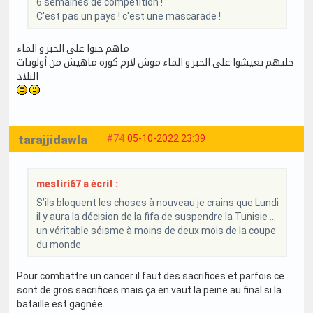
6 semaines de compétition !
C'est pas un pays ! c'est une mascarade !
ماهم حبوا على الخبز و الماء
خليهم يعيشوا على الخبر و الماء موش لازم كورة ماهيش من أولويات
البلاد
tarajjidawla
#74
05-10-2022 23:39
mestiri67 a écrit :
S’ils bloquent les choses à nouveau je crains que Lundi
il y aura la décision de la fifa de suspendre la Tunisie …
un véritable séisme à moins de deux mois de la coupe
du monde
Pour combattre un cancer il faut des sacrifices et parfois ce
sont de gros sacrifices mais ça en vaut la peine au final si la
bataille est gagnée.