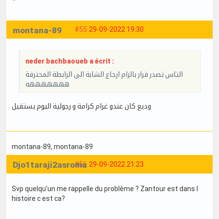
montana-89
#55
29-09-2022 19:30
neder bachbaoueb a écrit :
التاس تصدر قرار بالزام ارجاع الشابة الى الرابطة المحترفة
هههههههه
وديع كان عندو غرام كرامة و رجولية اليوم يستقيل
montana-89
, montana-89
Djo1taraji2asroma
#56
29-09-2022 21:23
Svp quelqu'un me rappelle du problème ? Zantour est dans l
histoire c est ca?