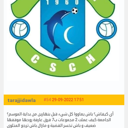
tarajjidawla
#54
29-09-2022 17:51
أي كيفاش؟ باش يعاووا كل شيء قبل بنهارين من بداية الموسم؟
الجامعة كيف عملت 2 مجموعات ب7 فرق عارفة روحها موقفها
ضعيف و باش تخسر القضية و مازال باش ترجع المتلوي