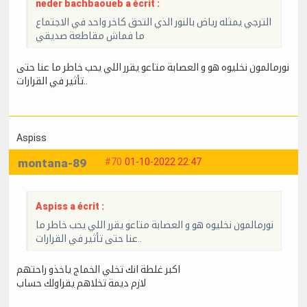
neder bachbaoueb a écrit :
الترجي يمثله رياض بالنور الذي التحق كاخر واحد في الاجتماع
ما فماش مقاطعة صديقي
نورمالمون نخليوه هو و العصابة متاعو يقرر اللي يحب خاطر ما عنا حتى
تأثير في القرارات..
Aspiss
montana-89
#70
01-10-2022 22:47
Aspiss a écrit :
نورمالمون نخليوه هو و العصابة متاعو يقرر اللي يحب خاطر ما
عنا حتى تأثير في القرارات..
اكبر غلطة انك تخلي الخماج ياخذو راحتهم
لازم ديمة تخلاهم يقراولك حساب