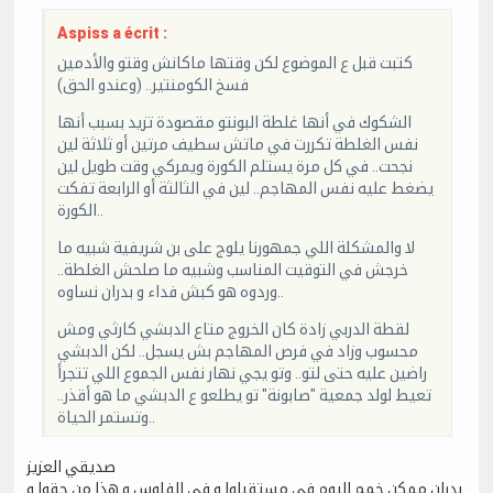
Aspiss a écrit :
كتبت قبل ع الموضوع لكن وقتها ماكانش وقتو والأدمين
فسخ الكومنتير.. (وعندو الحق)
الشكوك في أنها غلطة البونتو مقصودة تزيد بسبب أنها
نفس الغلطة تكررت في ماتش سطيف مرتين أو ثلاثة لين
نجحت.. في كل مرة يستلم الكورة ويمركي وقت طويل لين
يضغط عليه نفس المهاجم.. لين في الثالثة أو الرابعة تفكت
الكورة..
لا والمشكلة اللي جمهورنا يلوج على بن شريفية شبيه ما
خرجش في التوقيت المناسب وشبيه ما صلحش الغلطة..
وردوه هو كبش فداء و بدران نساوه..
لقطة الدربي زادة كان الخروج متاع الدبشي كارثي ومش
محسوب وزاد في فرص المهاجم بش يسجل.. لكن الدبشي
راضين عليه حتى لتو.. وتو يجي نهار نفس الجموع اللي تتجرأ
تعيط لولد جمعية "صابونة" تو يطلعو ع الدبشي ما هو أقذر..
وتستمر الحياة..
صديقي العزيز
بدران ممكن خمم اليوم في مستقبلوا و في الفلوس و هذا من حقوا و