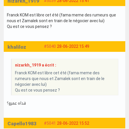
nizarkh_1919
#5039
28-06-2022 15:41
Franck KOM est libre cet été (fama meme des rumeurs que
nous et Zamalek sont en train de le négocier avec lui)
Qu est ce vous pensez ?
khaliloz
#5040
28-06-2022 15:49
nizarkh_1919 a écrit :
Franck KOM est libre cet été (fama meme des
rumeurs que nous et Zamalek sont en train de le
négocier avec lui)
Qu est ce vous pensez ?
قداه عمرو؟
Capello1983
#5041
28-06-2022 15:52