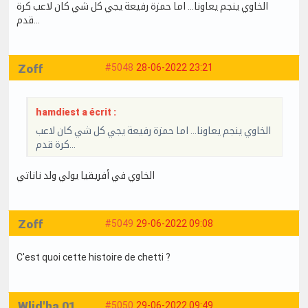
الخاوي ينجم يعاونا... اما حمزة رفيعة يجي كل شي كان لاعب كرة
قدم...
Zoff
#5048
28-06-2022 23:21
hamdiest a écrit :
الخاوي ينجم يعاونا... اما حمزة رفيعة يجي كل شي كان لاعب
كرة قدم...
الخاوي في أفريقيا يولي ولد ناناتي
Zoff
#5049
29-06-2022 09:08
C'est quoi cette histoire de chetti ?
Wlid'ha 01
#5050
29-06-2022 09:49