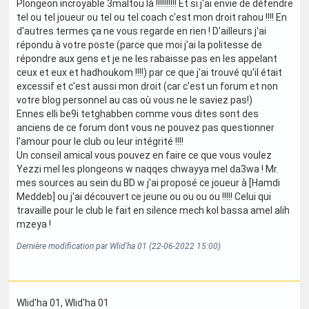
Plongeon incroyable 3maltou là !!!!!!!!!! Et si j'ai envie de défendre
tel ou tel joueur ou tel ou tel coach c'est mon droit rahou !!!! En
d'autres termes ça ne vous regarde en rien ! D'ailleurs j'ai
répondu à votre poste (parce que moi j'ai la politesse de
répondre aux gens et je ne les rabaisse pas en les appelant
ceux et eux et hadhoukom !!!!) par ce que j'ai trouvé qu'il était
excessif et c'est aussi mon droit (car c'est un forum et non
votre blog personnel au cas où vous ne le saviez pas!)
Ennes elli be9i tetghabben comme vous dites sont des
anciens de ce forum dont vous ne pouvez pas questionner
l'amour pour le club ou leur intégrité !!!!
Un conseil amical vous pouvez en faire ce que vous voulez
Yezzi mel les plongeons w naqqes chwayya mel da3wa ! Mr.
mes sources au sein du BD w j'ai proposé ce joueur à [Hamdi
Meddeb] ou j'ai découvert ce jeune ou ou ou ou !!!!! Celui qui
travaille pour le club le fait en silence mech kol bassa amel alih
mzeya !
Dernière modification par Wlid'ha 01 (22-06-2022 15:00)
Wlid'ha 01
, Wlid'ha 01