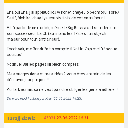
Ena oui Ena, j'ai applaudi RJ w konet cheye5 b'5edmtou. Tore7
Sétif, 9leb kol chay liya ena vis à vis de cet entraîneur !
Et, à partir de ce match, même le Big Boss avait son idée sur
son successeur. La CL (au moins les 1/2, est un objectif
majeur pour tout entraîneur).
Facebook, mé 3andi 7atta compte fi 7atta 7aja mel "réseaux
sociaux".
Nodh5el 3al les pages illi blech comptes.
Mes suggestions et mes idées? Vous êtes entrain de les
découvrir jour par jour !!!
Au fait, admin, ça ne veut pas dire obliger les gens à adhérer !
Dernière modification par Plus (22-06-2022 16:23)
tarajjidawla
#5031
22-06-2022 16:31