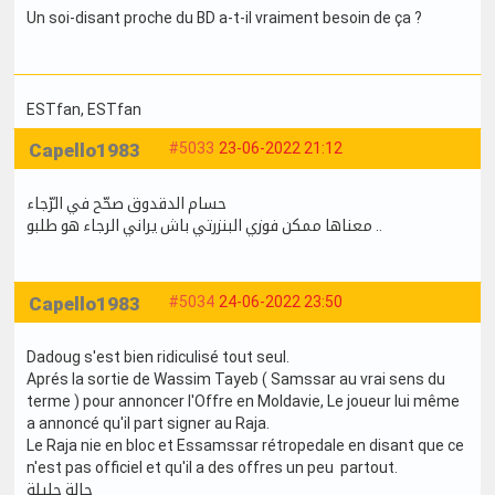
Un soi-disant proche du BD a-t-il vraiment besoin de ça ?
ESTfan
, ESTfan
Capello1983
#5033
23-06-2022 21:12
حسام الدقدوق صحّح في الرّجاء
معناها ممكن فوزي البنزرتي باش يراني الرجاء هو طلبو ..
Capello1983
#5034
24-06-2022 23:50
Dadoug s'est bien ridiculisé tout seul.
Aprés la sortie de Wassim Tayeb ( Samssar au vrai sens du
terme ) pour annoncer l'Offre en Moldavie, Le joueur lui même
a annoncé qu'il part signer au Raja.
Le Raja nie en bloc et Essamssar rétropedale en disant que ce
n'est pas officiel et qu'il a des offres un peu partout.
حالة حليلة