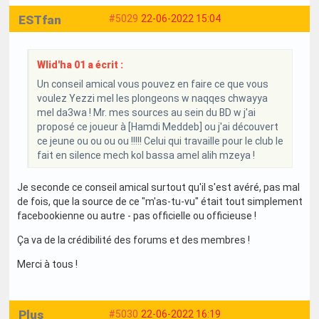
ESTfan
#5029
22-06-2022 15:04
Wlid'ha 01 a écrit :
Un conseil amical vous pouvez en faire ce que vous
voulez Yezzi mel les plongeons w naqqes chwayya
mel da3wa ! Mr. mes sources au sein du BD w j'ai
proposé ce joueur à [Hamdi Meddeb] ou j'ai découvert
ce jeune ou ou ou ou !!!!! Celui qui travaille pour le club le
fait en silence mech kol bassa amel alih mzeya !
Je seconde ce conseil amical surtout qu'il s'est avéré, pas mal
de fois, que la source de ce "m'as-tu-vu" était tout simplement
facebookienne ou autre - pas officielle ou officieuse !
Ça va de la crédibilité des forums et des membres !
Merci à tous !
Plus
#5030
22-06-2022 16:19