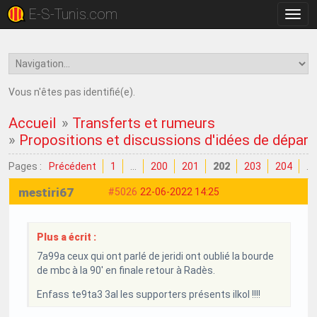
E-S-Tunis.com
Bascu
la
navig
Vous n'êtes pas identifié(e).
Accueil
»
Transferts et rumeurs
»
Propositions et discussions d'idées de dépar
Pages :
Précédent
1
…
200
201
202
203
204
…
mestiri67
#5026
22-06-2022 14:25
Plus a écrit :
7a99a ceux qui ont parlé de jeridi ont oublié la bourde
de mbc à la 90' en finale retour à Radès.
Enfass te9ta3 3al les supporters présents ilkol !!!!