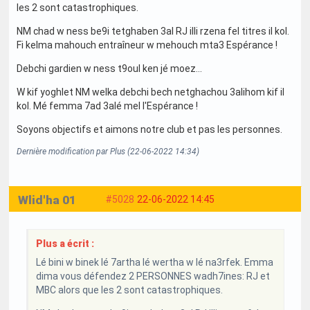
les 2 sont catastrophiques.
NM chad w ness be9i tetghaben 3al RJ illi rzena fel titres il kol.
Fi kelma mahouch entraîneur w mehouch mta3 Espérance !
Debchi gardien w ness t9oul ken jé moez...
W kif yoghlet NM welka debchi bech netghachou 3alihom kif il
kol. Mé femma 7ad 3alé mel l'Espérance !
Soyons objectifs et aimons notre club et pas les personnes.
Dernière modification par Plus (22-06-2022 14:34)
Wlid'ha 01
#5028
22-06-2022 14:45
Plus a écrit :
Lé bini w binek lé 7artha lé wertha w lé na3rfek. Emma
dima vous défendez 2 PERSONNES wadh7ines: RJ et
MBC alors que les 2 sont catastrophiques.