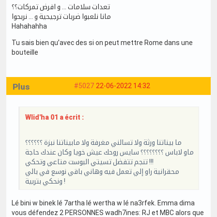
تعدات سلامات … و افرض تمركات؟؟
مانا نلعبوا ضربات ترجيحية و … نربحوا
Hahahahha
Tu sais bien qu’avec des si on peut mettre Rome dans une
bouteille
Plus
#5027
22-06-2022 14:32
Wlid'ha 01 a écrit :
ما بيناتنا ورثة ولا تسالني مغرفة ولا مابيناتنا نبزة ؟؟؟؟؟؟
ماو لاباس ؟؟؟؟؟؟؟؟ سايس روحك عيش خويا وكان عندك حاجة
تنجم تتفضل تسيتي البوست متاعي وتحكي !!!
محقرانية راو إلي تعمل فيه وهاني باقي نوسع في بالي
ونحكي بتربية !
Lé bini w binek lé 7artha lé wertha w lé na3rfek. Emma dima
vous défendez 2 PERSONNES wadh7ines: RJ et MBC alors que