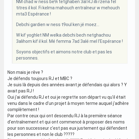
NM chad w ness be9i tetghaben 3al RJ illi rzena fel
titres il kol. Fi kelma mahouch entraîneur w mehouch
mta3 Espérance !
Debchi gardien w ness t9oul ken jé moez...
W kif yoghlet NM welka debchi bech netghachou
3alihom kif il kol. Mé femma 7ad 3alé mel l'Espérance !
Soyons objectifs et aimons notre club et pas les
personnes.
Non mais je rêve ?
Je défends toujours RJ et MBC ?
Je suis là depuis des années avant je défendais qui alors ? Y
avait pas RJ !
Oui j'ai défendu RJ et oui je regrette son départ vu qu'il était
venu dans le cadre d'un projet à moyen terme auquel j'adhère
complètement !
Par contre ceux qui ont descendu RJ à la première séance
d'entraînement et qui ont commencé à proposer des noms
pour son successeur c'est pas eux justement qui défendent
les personnes et non le club ?????