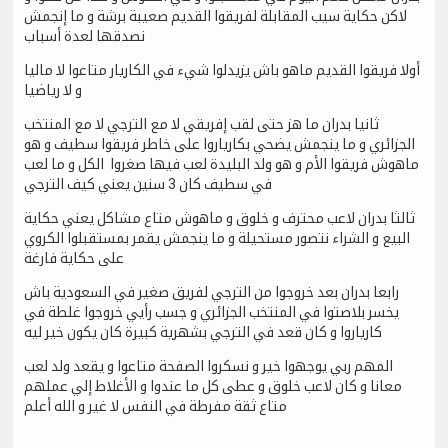
لاكن حكاية سيب المقابلة لفريقوا القديم صعيبة برشة و ما إنجمش
نصدقها لعدة أسباب
أولا فريقوا القديم ماهو باش يزيدلوا شيء في الكاريار متاعوا لا ماليا
و لا رياضيا
ثانيا بدران ما هز حتى لقب إفريقي لا مع الترجي لا مع المنتخب
الجزائري و ما ينجمش يضحي بكارياروا على خاطر فريقوا سطيف و هو
ماهوش فريقوا الأم و هو ولد البليدة لعب فيها صغروا الكل و ما لعب
في سطيف كان 3 سنين يعني كيف الترجي
ثالثا بدران لاعب محترف و خلوق و ماهوش متاع مشاكل يعني حكاية
البيع و الشراء نتصور مستحيلة و ما ينجمش يقمر بمستقبلوا الكروي
على حكاية فارغة
رابعا بدران بعد خروجوا من الترجي لفريق صغير في السعودية باش
يخسر بلاصتوا في المنتخب الجزائري و جسب رأيي خروجوا غلطة في
كارياروا و كان قعد في الترجي بشهرية كبيرة كان يكون خير ليه
المهم ربي يوجهوا خير و نسكروا الصفحة متاعوا و يقعد ولد لعب
معانا و كان لاعب خلوق و عطى كل ما عندوا و الأغلاط إلي عملهم
متاع ثقة مفرطة في النفس لا غير و الله أعلم