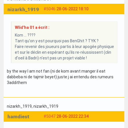
nizarkh_1919
#5046
28-06-2022 18:10
Wlid'ha 01 a écrit :
Kom ... ????
Tant qu'on y est pourquoi pas BenGhit ? TYK ?
Faire revenir des joueurs partis à leur apogée physique
et sur le déclin en espérant qu'ils re-réussissent (clin
d'oeil à Badri) n'est pas un projet viable !
by the way I am not fan (ni de kom avant manger il eat
dabbeba ni de tajmir beyet) juste j ai entendu des rumeurs
3addithem
nizarkh_1919
, nizarkh_1919
hamdiest
#5047
28-06-2022 22:34