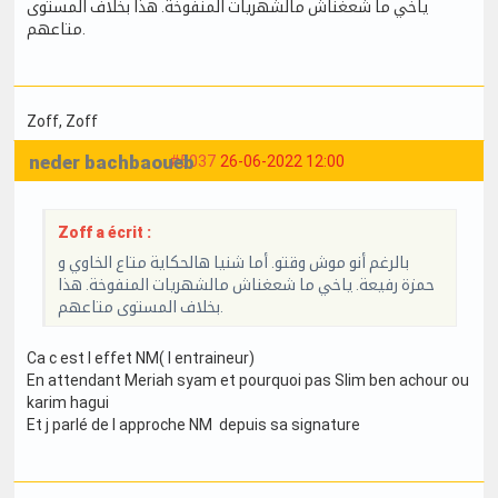
ياخي ما شعغناش مالشهريات المنفوخة. هذا بخلاف المستوى
متاعهم.
Zoff
, Zoff
neder bachbaoueb
#5037
26-06-2022 12:00
Zoff a écrit :
بالرغم أنو موش وقتو. أما شنيا هالحكاية متاع الخاوي و
حمزة رفيعة. ياخي ما شعغناش مالشهريات المنفوخة. هذا
بخلاف المستوى متاعهم.
Ca c est l effet NM( l entraineur)
En attendant Meriah syam et pourquoi pas Slim ben achour ou
karim hagui
Et j parlé de l approche NM depuis sa signature