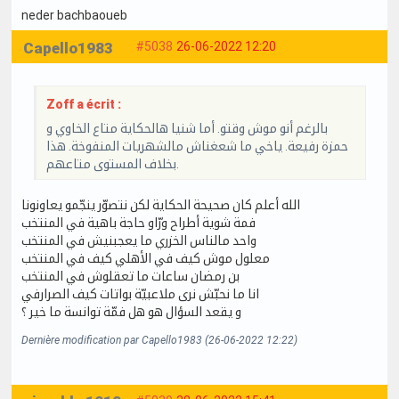
neder bachbaoueb
Capello1983
#5038
26-06-2022 12:20
Zoff a écrit :
بالرغم أنو موش وقتو. أما شنيا هالحكاية متاع الخاوي و
حمزة رفيعة. ياخي ما شعغناش مالشهريات المنفوخة. هذا
بخلاف المستوى متاعهم.
الله أعلم كان صحيحة الحكاية لكن نتصوّر ينجّمو يعاونونا
فمة شوية أطراح ورّاو حاجة باهية في المنتخب
واحد مالناس الخزري ما يعجبنيش في المنتخب
معلول موش كيف في الأهلي كيف في المنتخب
بن رمضان ساعات ما تعقلوش في المنتخب
انا ما نحبّش نرى ملاعبيّة بواتات كيف الصرارفي
و يقعد السؤال هو هل فمّة توانسة ما خير ؟
Dernière modification par Capello1983 (26-06-2022 12:22)