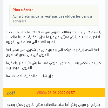
Plus a écrit :
Au fait, admin, ça ne veut pas dire obliger les gens à
adhérer !
يا سيد، هاني بش نكتبهالك بالعربي بش تفهمها: ما طلب منك حد و
لا أجبرك انك تنحاز لرأي معيّن، من غير ما تدوّر الحكاية... طلبنا منّك انك
تحترم العباد الي معاك في الفوروم
لغة المحقرانية و هاذوكم الي يتغبنو على درا شكون، هي نفس لغة
القروي كي قال نلعبو ضد لخرين
كان تحب تحكي بنفس منطق القروي، معناها بش تلزّنا نعتبروك كيما
القروي... مرحبا بيك
و إن شاء الله الحكاية تاقف حد هنا
Zoff
#5036
26-06-2022 09:57
بالرغم أنو موش وقتو. أما شنيا هالحكاية متاع الخاوي و حمزة رفيعة.