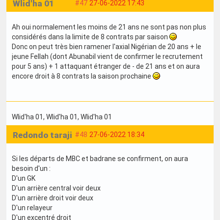
Wlid'ha 01
#47
27-06-2022 17:43
Ah oui normalement les moins de 21 ans ne sont pas non plus
considérés dans la limite de 8 contrats par saison
Donc on peut très bien ramener l'axial Nigérian de 20 ans + le
jeune Fellah (dont Abunabil vient de confirmer le recrutement
pour 5 ans) + 1 attaquant étranger de - de 21 ans et on aura
encore droit à 8 contrats la saison prochaine
Wlid'ha 01
, Wlid'ha 01
, Wlid'ha 01
Redondo taraji
#48
27-06-2022 18:34
Si les départs de MBC et badrane se confirment, on aura
besoin d'un :
D'un GK
D'un arrière central voir deux
D'un arrière droit voir deux
D'un relayeur
D'un excentré droit