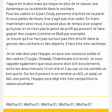
t'apporter le plus mais qui risque en plus de te casser une
dynamique ou ta sérénité dans le vestiaire.
Pour les cadres et à part Couly, personne d'autres ne va partir.
Si vous parlez de Houni, il ne s'agit pas d'un cadre. En 4 ans
maintenant avec nous, il a passé plus de temps à se soigner
qu'à jouer et ce n'est pas le genre de profil qui peuvent te faire
gagner des coupes (comme un Blaïli par exemple).
Je trouve qu'il ne faut pas surtout pas être émotif dans la
gestion des contrats et des départs. Il faut être très cartésien
!
Je ne vide donc pas l'équipe, on aura une ossature solide et
des cadres (Tougaï, Chaalali, Chakchouka si il reste). Je vous
rappelle également que nous avons droit à 8 recrutements
entre les deux mercato ! 6 cet été et 2 au cas où me semble un
bon quota. Sur les 6 joueurs si on ramène un ArG, un axial, un
AiG, une pointe, l'équipe sera déjà très très compétitive la
saison prochaine.
Wlid'ha 01
, Wlid'ha 01
, Wlid'ha 01
, Wlid'ha 01
, Wlid'ha 01