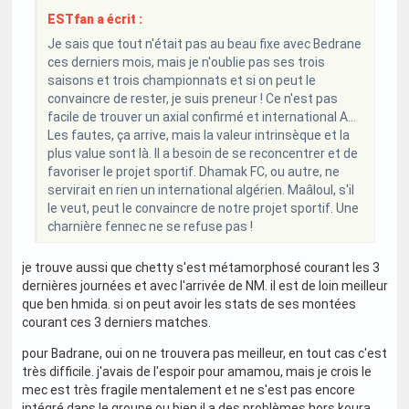
ESTfan a écrit :
Je sais que tout n'était pas au beau fixe avec Bedrane
ces derniers mois, mais je n'oublie pas ses trois
saisons et trois championnats et si on peut le
convaincre de rester, je suis preneur ! Ce n'est pas
facile de trouver un axial confirmé et international A...
Les fautes, ça arrive, mais la valeur intrinsèque et la
plus value sont là. Il a besoin de se reconcentrer et de
favoriser le projet sportif. Dhamak FC, ou autre, ne
servirait en rien un international algérien. Maâloul, s'il
le veut, peut le convaincre de notre projet sportif. Une
charnière fennec ne se refuse pas !
je trouve aussi que chetty s'est métamorphosé courant les 3
dernières journées et avec l'arrivée de NM. il est de loin meilleur
que ben hmida. si on peut avoir les stats de ses montées
courant ces 3 derniers matches.
pour Badrane, oui on ne trouvera pas meilleur, en tout cas c'est
très difficile. j'avais de l'espoir pour amamou, mais je crois le
mec est très fragile mentalement et ne s'est pas encore
intégré dans le groupe ou bien il a des problèmes hors koura...