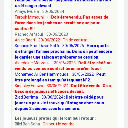
l'équipe. On a besoin de joueurs efficaces surtout
un étranger devant.
Anayo Iwuala 30/06/2024
Farouk Mimouni - :
Doit être vendu. Pas assez de
force dans les jambes ne serait-ce que pour
centrer !!!!
Rached Arfaoui 30/06/2023
Anice Badri 30/06/2022 : Fin de contrat.
Kouadio Brou David Koffi 30/06/2025 :
Hors quota
d'étranger l'année prochaine. Donc on peut encore
le garder une saison et préparer sa cession.
Alaeddine Marzouki 30/06/2023 :
Doit être cédé ou
vendu ou voir son contrat terminé m'en fous !
Mohamed Ali Ben Hammouda 30/06/2022 :
Peut
être prolongé en tant qu'attaquant N°2.
Kingsley Eduwo 30/06/2024 :
Doit être vendu. On a
besoin de joueurs efficaces devant.
Zied Berrima 30/06/2024 :
Doit être cédé pour
jouer un peu. Je trouve qu'il stagne chez nous
depuis 2 saisons avec les seniors.
Les joueurs prêtés qui feront leur retour :
Bilel Ben Saha :
On peut le vendre.