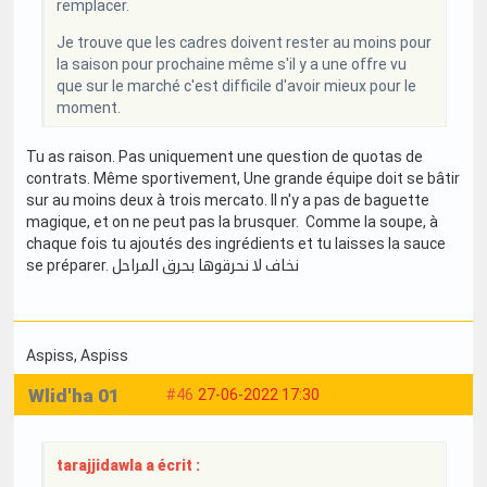
remplacer.
Je trouve que les cadres doivent rester au moins pour
la saison pour prochaine même s'il y a une offre vu
que sur le marché c'est difficile d'avoir mieux pour le
moment.
Tu as raison. Pas uniquement une question de quotas de
contrats. Même sportivement, Une grande équipe doit se bâtir
sur au moins deux à trois mercato. Il n'y a pas de baguette
magique, et on ne peut pas la brusquer. Comme la soupe, à
chaque fois tu ajoutés des ingrédients et tu laisses la sauce
se préparer. نخاف لا نحرقوها بحرق المراحل
Aspiss
, Aspiss
Wlid'ha 01
#46
27-06-2022 17:30
tarajjidawla a écrit :