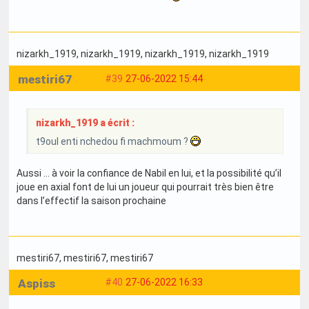
nizarkh_1919
, nizarkh_1919
, nizarkh_1919
, nizarkh_1919
mestiri67
#39
27-06-2022 15:44
nizarkh_1919 a écrit :
t9oul enti nchedou fi machmoum ?
Aussi … à voir la confiance de Nabil en lui, et la possibilité qu’il
joue en axial font de lui un joueur qui pourrait très bien être
dans l’effectif la saison prochaine
mestiri67
, mestiri67
, mestiri67
Aspiss
#40
27-06-2022 16:33