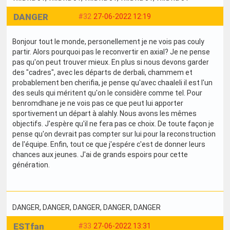
DANGER
#32
27-06-2022 12:19
Bonjour tout le monde, personellement je ne vois pas couly
partir. Alors pourquoi pas le reconvertir en axial? Je ne pense
pas qu'on peut trouver mieux. En plus si nous devons garder
des "cadres", avec les départs de derbali, chammem et
probablement ben cherifia, je pense qu'avec chaaleli il est l'un
des seuls qui méritent qu'on le considère comme tel. Pour
benromdhane je ne vois pas ce que peut lui apporter
sportivement un départ à alahly. Nous avons les mêmes
objectifs. J'espère qu'il ne fera pas ce choix. De toute façon je
pense qu'on devrait pas compter sur lui pour la reconstruction
de l'équipe. Enfin, tout ce que j'espére c'est de donner leurs
chances aux jeunes. J'ai de grands espoirs pour cette
génération.
DANGER
, DANGER
, DANGER
, DANGER
, DANGER
ESTfan
#33
27-06-2022 13:31