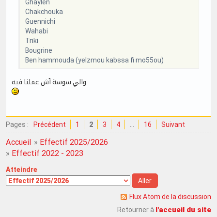
Ghaylen
Chakchouka
Guennichi
Wahabi
Triki
Bougrine
Ben hammouda (yelzmou kabssa fi mo55ou)
والي سوسة ٱش عملنا فيه
Pages :
Précédent
1
2
3
4
…
16
Suivant
Accueil
»
Effectif 2025/2026
»
Effectif 2022 - 2023
Atteindre
Flux Atom de la discussion
l'accueil du site
Retourner à