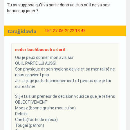
Tu as suppose qu'il va partir dans un club où il ne va pas
beaucoup jouer ?
tarajjidawla
#50
27-06-2022 18:47
neder bachbaoueb a écrit :
Oui je peux donner mon avis sur
QU IL PARTE LUI AUSSI
Son physique et son hygiene de vie et sa mentalité ne
nous convient pas
Je l ai juge juste techniquement et j avous que je l ai
sur estimé
Si j etais un preneur de decision vouci ce que je retiens
OBJECTIVEMENT
Moezz (bonne graine mea culpa)
Debchi
Chetti(faute de mieux)
Tougai (patron)