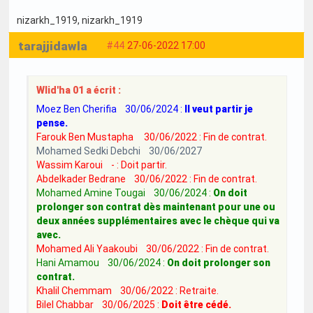
nizarkh_1919
, nizarkh_1919
tarajjidawla
#44
27-06-2022 17:00
Wlid'ha 01 a écrit :
Moez Ben Cherifia 30/06/2024 :
Il veut partir je
pense.
Farouk Ben Mustapha 30/06/2022 : Fin de contrat.
Mohamed Sedki Debchi 30/06/2027
Wassim Karoui - : Doit partir.
Abdelkader Bedrane 30/06/2022 : Fin de contrat.
Mohamed Amine Tougai 30/06/2024 :
On doit
prolonger son contrat dès maintenant pour une ou
deux années supplémentaires avec le chèque qui va
avec.
Mohamed Ali Yaakoubi 30/06/2022 : Fin de contrat.
Hani Amamou 30/06/2024 :
On doit prolonger son
contrat.
Khalil Chemmam 30/06/2022 : Retraite.
Bilel Chabbar 30/06/2025 :
Doit être cédé.