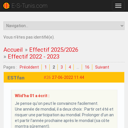
E-S-Tunis.com
Bascu
la
navig
Vous n'êtes pas identifié(e).
Accueil
»
Effectif 2025/2026
»
Effectif 2022 - 2023
Pages :
Précédent
1
2
3
4
…
16
Suivant
ESTfan
#26
27-06-2022 11:44
Wlid'ha 01 a écrit :
Je pense qu'on peut le convaincre facilement.
Une année de mondial, il a deux choix : Partir cet été et
risquer une participation au mondial. Prolonger d'un an
et partir l'année prochaine après le mondial (sa côte
montra sûrement).