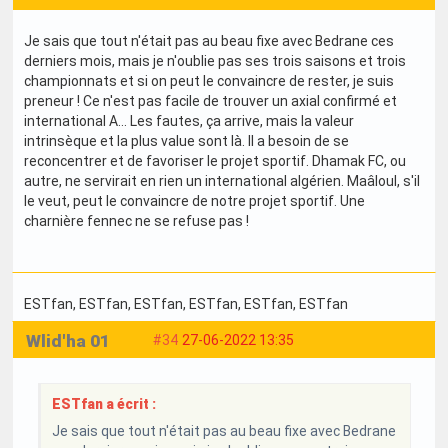
Je sais que tout n'était pas au beau fixe avec Bedrane ces
derniers mois, mais je n'oublie pas ses trois saisons et trois
championnats et si on peut le convaincre de rester, je suis
preneur ! Ce n'est pas facile de trouver un axial confirmé et
international A... Les fautes, ça arrive, mais la valeur
intrinsèque et la plus value sont là. Il a besoin de se
reconcentrer et de favoriser le projet sportif. Dhamak FC, ou
autre, ne servirait en rien un international algérien. Maâloul, s'il
le veut, peut le convaincre de notre projet sportif. Une
charnière fennec ne se refuse pas !
ESTfan
, ESTfan
, ESTfan
, ESTfan
, ESTfan
, ESTfan
Wlid'ha 01
#34
27-06-2022 13:35
ESTfan a écrit :
Je sais que tout n'était pas au beau fixe avec Bedrane