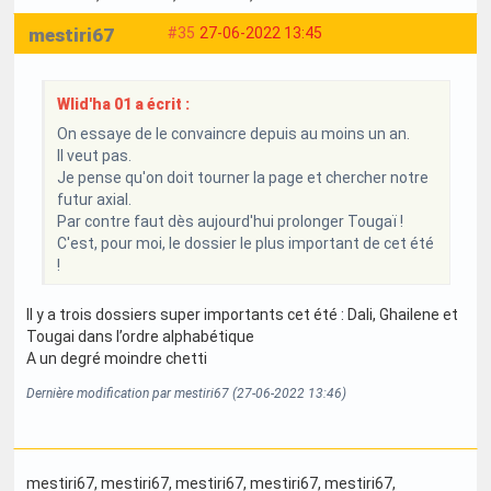
mestiri67
#35
27-06-2022 13:45
Wlid'ha 01 a écrit :
On essaye de le convaincre depuis au moins un an.
Il veut pas.
Je pense qu'on doit tourner la page et chercher notre
futur axial.
Par contre faut dès aujourd'hui prolonger Tougaï !
C'est, pour moi, le dossier le plus important de cet été
!
Il y a trois dossiers super importants cet été : Dali, Ghailene et
Tougai dans l’ordre alphabétique
A un degré moindre chetti
Dernière modification par mestiri67 (27-06-2022 13:46)
mestiri67
, mestiri67
, mestiri67
, mestiri67
, mestiri67
,