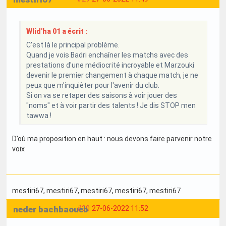
Wlid'ha 01 a écrit :
C'est là le principal problème.
Quand je vois Badri enchaîner les matchs avec des
prestations d'une médiocrité incroyable et Marzouki
devenir le premier changement à chaque match, je ne
peux que m'inquièter pour l'avenir du club.
Si on va se retaper des saisons à voir jouer des
"noms" et à voir partir des talents ! Je dis STOP men
tawwa !
D’où ma proposition en haut : nous devons faire parvenir notre
voix
mestiri67
, mestiri67
, mestiri67
, mestiri67
, mestiri67
neder bachbaoueb
#30
27-06-2022 11:52