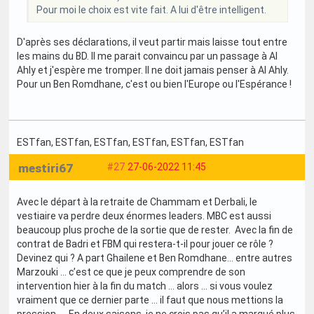
Pour moi le choix est vite fait. A lui d'être intelligent.
D'après ses déclarations, il veut partir mais laisse tout entre
les mains du BD. Il me parait convaincu par un passage à Al
Ahly et j'espère me tromper. Il ne doit jamais penser à Al Ahly.
Pour un Ben Romdhane, c'est ou bien l'Europe ou l'Espérance !
ESTfan
, ESTfan
, ESTfan
, ESTfan
, ESTfan
, ESTfan
mestiri67
#27
27-06-2022 11:45
Avec le départ à la retraite de Chammam et Derbali, le
vestiaire va perdre deux énormes leaders. MBC est aussi
beaucoup plus proche de la sortie que de rester. Avec la fin de
contrat de Badri et FBM qui restera-t-il pour jouer ce rôle ?
Devinez qui ? A part Ghailene et Ben Romdhane… entre autres
Marzouki … c’est ce que je peux comprendre de son
intervention hier à la fin du match … alors … si vous voulez
vraiment que ce dernier parte … il faut que nous mettions la
pression …. En deux saisons, je ne crois pas qu’il a marqué plus