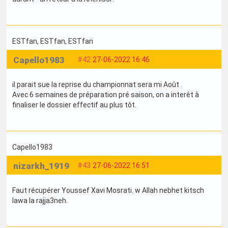
ESTfan
, ESTfan
, ESTfan
Capello1983
#42
27-06-2022 16:46
il parait sue la reprise du championnat sera mi Août .
Avec 6 semaines de préparation pré saison, on a interêt à
finaliser le dossier effectif au plus tôt.
Capello1983
nizarkh_1919
#43
27-06-2022 16:51
Faut récupérer Youssef Xavi Mosrati. w Allah nebhet kitsch
lawa la rajja3neh.