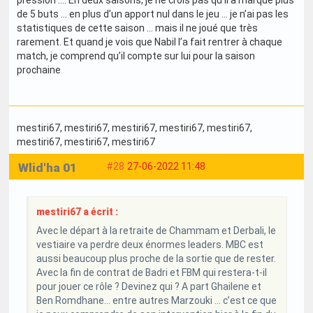
de 5 buts … en plus d’un apport nul dans le jeu … je n’ai pas les
statistiques de cette saison … mais il ne joué que très
rarement. Et quand je vois que Nabil l’a fait rentrer à chaque
match, je comprend qu’il compte sur lui pour la saison
prochaine
mestiri67
, mestiri67
, mestiri67
, mestiri67
, mestiri67
,
mestiri67
, mestiri67
, mestiri67
Wlid'ha 01
#28
27-06-2022 11:48
mestiri67 a écrit :
Avec le départ à la retraite de Chammam et Derbali, le
vestiaire va perdre deux énormes leaders. MBC est
aussi beaucoup plus proche de la sortie que de rester.
Avec la fin de contrat de Badri et FBM qui restera-t-il
pour jouer ce rôle ? Devinez qui ? A part Ghailene et
Ben Romdhane… entre autres Marzouki … c’est ce que