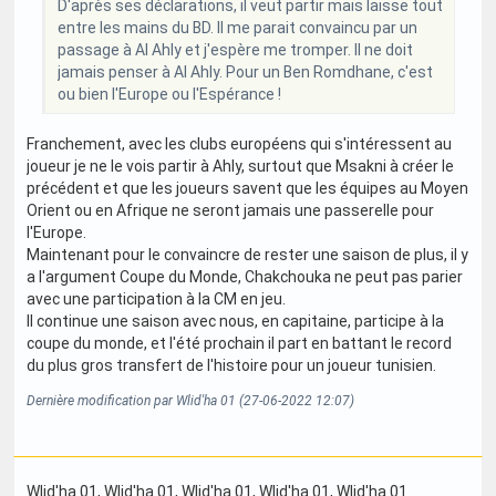
D'après ses déclarations, il veut partir mais laisse tout
entre les mains du BD. Il me parait convaincu par un
passage à Al Ahly et j'espère me tromper. Il ne doit
jamais penser à Al Ahly. Pour un Ben Romdhane, c'est
ou bien l'Europe ou l'Espérance !
Franchement, avec les clubs européens qui s'intéressent au
joueur je ne le vois partir à Ahly, surtout que Msakni à créer le
précédent et que les joueurs savent que les équipes au Moyen
Orient ou en Afrique ne seront jamais une passerelle pour
l'Europe.
Maintenant pour le convaincre de rester une saison de plus, il y
a l'argument Coupe du Monde, Chakchouka ne peut pas parier
avec une participation à la CM en jeu.
Il continue une saison avec nous, en capitaine, participe à la
coupe du monde, et l'été prochain il part en battant le record
du plus gros transfert de l'histoire pour un joueur tunisien.
Dernière modification par Wlid'ha 01 (27-06-2022 12:07)
Wlid'ha 01
, Wlid'ha 01
, Wlid'ha 01
, Wlid'ha 01
, Wlid'ha 01