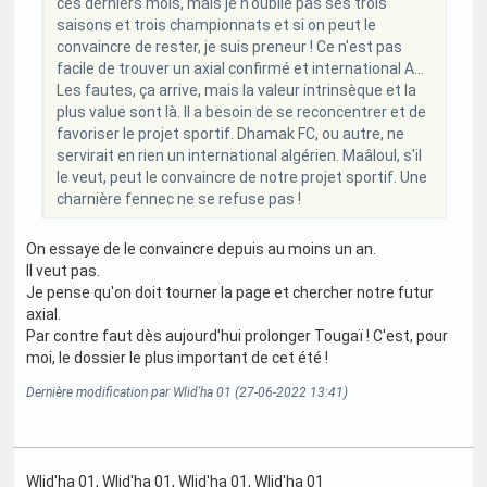
ces derniers mois, mais je n'oublie pas ses trois
saisons et trois championnats et si on peut le
convaincre de rester, je suis preneur ! Ce n'est pas
facile de trouver un axial confirmé et international A...
Les fautes, ça arrive, mais la valeur intrinsèque et la
plus value sont là. Il a besoin de se reconcentrer et de
favoriser le projet sportif. Dhamak FC, ou autre, ne
servirait en rien un international algérien. Maâloul, s'il
le veut, peut le convaincre de notre projet sportif. Une
charnière fennec ne se refuse pas !
On essaye de le convaincre depuis au moins un an.
Il veut pas.
Je pense qu'on doit tourner la page et chercher notre futur
axial.
Par contre faut dès aujourd'hui prolonger Tougaï ! C'est, pour
moi, le dossier le plus important de cet été !
Dernière modification par Wlid'ha 01 (27-06-2022 13:41)
Wlid'ha 01
, Wlid'ha 01
, Wlid'ha 01
, Wlid'ha 01