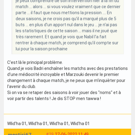
je peux comprendre de son intervention hier à la fin du
match … alors … si vous voulez vraiment que ce dernier
parte … il faut que nous mettions la pression …. En
deux saisons, je ne crois pas qu’il a marqué plus de 5
buts … en plus d’un apport nul dans le jeu … je n’ai pas
les statistiques de cette saison … mais il ne joué que
très rarement. Et quand je vois que Nabil l’a fait
rentrer à chaque match, je comprend qu’il compte sur
lui pour la saison prochaine
C'est là le principal problème.
Quand je vois Badri enchaîner les matchs avec des prestations
d'une médiocrité incroyable et Marzouki devenir le premier
changement à chaque match, je ne peux que m'inquièter pour
l'avenir du club.
Si on va se retaper des saisons à voir jouer des "noms" et à
voir partir des talents ! Je dis STOP men tawwa !
Wlid'ha 01
, Wlid'ha 01
, Wlid'ha 01
, Wlid'ha 01
mestiri67
#29
27-06-2022 11:49