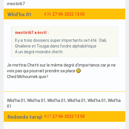
mestiri67
Wlid'ha 01
#36
27-06-2022 13:50
mestiri67 a écrit :
Il y a trois dossiers super importants cet été : Dali,
Ghailene et Tougai dans l’ordre alphabétique
A un degré moindre chetti
Je mettrai Chetti sur le même degré d'importance car je ne
vois pas qui pourrait prendre sa place
Ched Mchoumek quoi !
Wlid'ha 01
, Wlid'ha 01
, Wlid'ha 01
, Wlid'ha 01
, Wlid'ha 01
, Wlid'ha
01
Redondo taraji
#37
27-06-2022 13:58