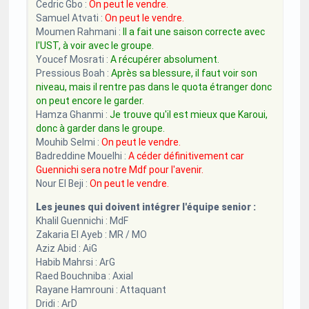
Cedric Gbo :
On peut le vendre.
Samuel Atvati :
On peut le vendre.
Moumen Rahmani :
Il a fait une saison correcte avec
l'UST, à voir avec le groupe.
Youcef Mosrati :
A récupérer absolument.
Pressious Boah :
Après sa blessure, il faut voir son
niveau, mais il rentre pas dans le quota étranger donc
on peut encore le garder.
Hamza Ghanmi :
Je trouve qu'il est mieux que Karoui,
donc à garder dans le groupe.
Mouhib Selmi :
On peut le vendre.
Badreddine Mouelhi :
A céder définitivement car
Guennichi sera notre Mdf pour l'avenir.
Nour El Beji :
On peut le vendre.
Les jeunes qui doivent intégrer l'équipe senior :
Khalil Guennichi : MdF
Zakaria El Ayeb : MR / MO
Aziz Abid : AiG
Habib Mahrsi : ArG
Raed Bouchniba : Axial
Rayane Hamrouni : Attaquant
Dridi : ArD