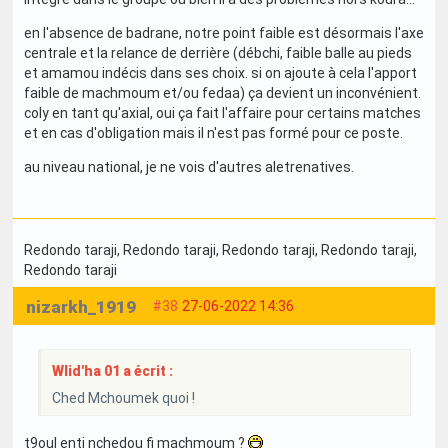
en l'absence de badrane, notre point faible est désormais l'axe
centrale et la relance de derrière (débchi, faible balle au pieds
et amamou indécis dans ses choix. si on ajoute à cela l'apport
faible de machmoum et/ou fedaa) ça devient un inconvénient.
coly en tant qu'axial, oui ça fait l'affaire pour certains matches
et en cas d'obligation mais il n'est pas formé pour ce poste.
au niveau national, je ne vois d'autres aletrenatives.
Redondo taraji
, Redondo taraji
, Redondo taraji
, Redondo taraji
,
Redondo taraji
nizarkh_1919
#38
27-06-2022 14:36
Wlid'ha 01 a écrit :
Ched Mchoumek quoi !
t9oul enti nchedou fi machmoum ?