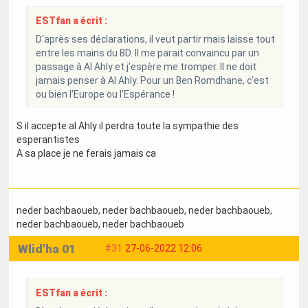
ESTfan a écrit :
D'après ses déclarations, il veut partir mais laisse tout
entre les mains du BD. Il me parait convaincu par un
passage à Al Ahly et j'espère me tromper. Il ne doit
jamais penser à Al Ahly. Pour un Ben Romdhane, c'est
ou bien l'Europe ou l'Espérance !
S il accepte al Ahly il perdra toute la sympathie des
esperantistes
A sa place je ne ferais jamais ca
neder bachbaoueb
, neder bachbaoueb
, neder bachbaoueb
,
neder bachbaoueb
, neder bachbaoueb
Wlid'ha 01
#31
27-06-2022 12:06
ESTfan a écrit :