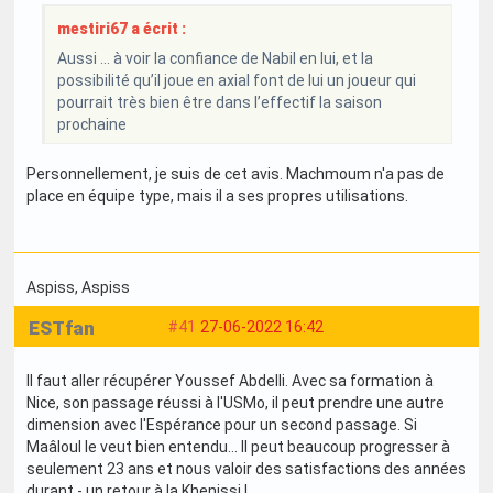
mestiri67 a écrit :
Aussi … à voir la confiance de Nabil en lui, et la
possibilité qu’il joue en axial font de lui un joueur qui
pourrait très bien être dans l’effectif la saison
prochaine
Personnellement, je suis de cet avis. Machmoum n'a pas de
place en équipe type, mais il a ses propres utilisations.
Aspiss
, Aspiss
ESTfan
#41
27-06-2022 16:42
Il faut aller récupérer Youssef Abdelli. Avec sa formation à
Nice, son passage réussi à l'USMo, il peut prendre une autre
dimension avec l'Espérance pour un second passage. Si
Maâloul le veut bien entendu... Il peut beaucoup progresser à
seulement 23 ans et nous valoir des satisfactions des années
durant - un retour à la Khenissi !