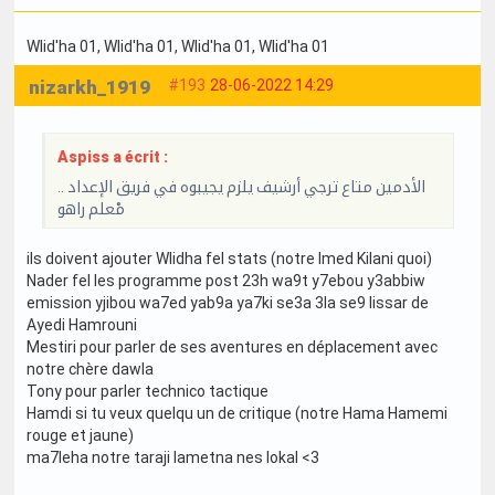
Wlid'ha 01
, Wlid'ha 01
, Wlid'ha 01
, Wlid'ha 01
nizarkh_1919
#193
28-06-2022 14:29
Aspiss a écrit :
الأدمين متاع ترجي أرشيف يلزم يجيبوه في فريق الإعداد ..
مْعلم راهو
ils doivent ajouter Wlidha fel stats (notre Imed Kilani quoi)
Nader fel les programme post 23h wa9t y7ebou y3abbiw
emission yjibou wa7ed yab9a ya7ki se3a 3la se9 lissar de
Ayedi Hamrouni
Mestiri pour parler de ses aventures en déplacement avec
notre chère dawla
Tony pour parler technico tactique
Hamdi si tu veux quelqu un de critique (notre Hama Hamemi
rouge et jaune)
ma7leha notre taraji lametna nes lokal <3