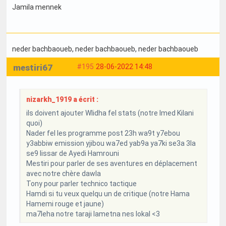
Jamila mennek
neder bachbaoueb
, neder bachbaoueb
, neder bachbaoueb
mestiri67
#195
28-06-2022 14:48
nizarkh_1919 a écrit :
ils doivent ajouter Wlidha fel stats (notre Imed Kilani
quoi)
Nader fel les programme post 23h wa9t y7ebou
y3abbiw emission yjibou wa7ed yab9a ya7ki se3a 3la
se9 lissar de Ayedi Hamrouni
Mestiri pour parler de ses aventures en déplacement
avec notre chère dawla
Tony pour parler technico tactique
Hamdi si tu veux quelqu un de critique (notre Hama
Hamemi rouge et jaune)
ma7leha notre taraji lametna nes lokal <3