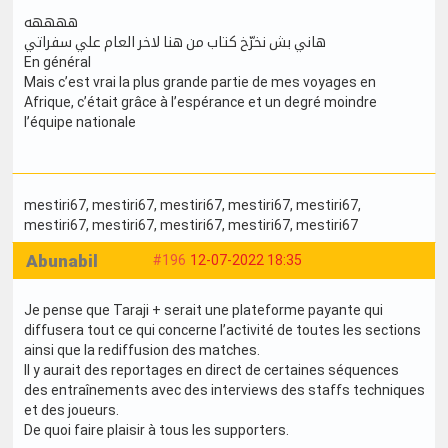
ههههه
هاني بش نخرّخ كتاب من هنا لاخر العام علي سفراتي
En général
Mais c’est vrai la plus grande partie de mes voyages en
Afrique, c’était grâce à l’espérance et un degré moindre
l’équipe nationale
mestiri67
, mestiri67
, mestiri67
, mestiri67
, mestiri67
,
mestiri67
, mestiri67
, mestiri67
, mestiri67
, mestiri67
Abunabil
#196
12-07-2022 18:35
Je pense que Taraji + serait une plateforme payante qui
diffusera tout ce qui concerne l’activité de toutes les sections
ainsi que la rediffusion des matches.
Il y aurait des reportages en direct de certaines séquences
des entraînements avec des interviews des staffs techniques
et des joueurs.
De quoi faire plaisir à tous les supporters.