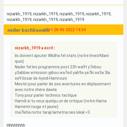
nizarkh_1919
, nizarkh_1919
, nizarkh_1919
, nizarkh_1919
,
nizarkh_1919
, nizarkh_1919
, nizarkh_1919
neder bachbaoueb
#194
28-06-2022 14:34
nizarkh_1919 a écrit :
ils doivent ajouter Wlidha fel stats (notre Imed Kilani
quoi)
Nader fel les programme post 23h wa9t y7ebou
y3abbiw emission yjibou wa7ed yab9a ya7ki se3a 3la
se9 lissar de Ayedi Hamrouni
Mestiri pour parler de ses aventures en déplacement
avec notre chère dawla
Tony pour parler technico tactique
Hamdi si tu veux quelqu un de critique (notre Hama
Hamemi rouge et jaune)
ma7leha notre taraji lametna nes lokal <3
Hhhhhhhh