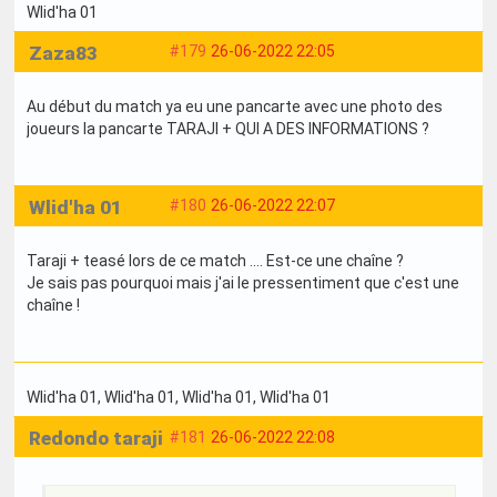
Wlid'ha 01
Zaza83
#179
26-06-2022 22:05
Au début du match ya eu une pancarte avec une photo des
joueurs la pancarte TARAJI + QUI A DES INFORMATIONS ?
Wlid'ha 01
#180
26-06-2022 22:07
Taraji + teasé lors de ce match .... Est-ce une chaîne ?
Je sais pas pourquoi mais j'ai le pressentiment que c'est une
chaîne !
Wlid'ha 01
, Wlid'ha 01
, Wlid'ha 01
, Wlid'ha 01
Redondo taraji
#181
26-06-2022 22:08