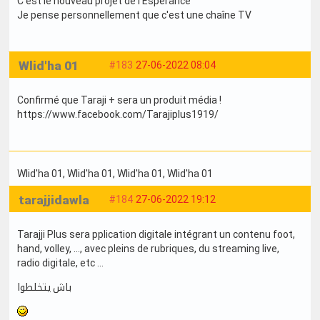
C'est le nouveau projet de l'Espérance
Je pense personnellement que c'est une chaîne TV
Wlid'ha 01
#183
27-06-2022 08:04
Confirmé que Taraji + sera un produit média !
https://www.facebook.com/Tarajiplus1919/
Wlid'ha 01
, Wlid'ha 01
, Wlid'ha 01
, Wlid'ha 01
tarajjidawla
#184
27-06-2022 19:12
Tarajji Plus sera pplication digitale intégrant un contenu foot,
hand, volley, ..., avec pleins de rubriques, du streaming live,
radio digitale, etc ...
باش يتخلطوا