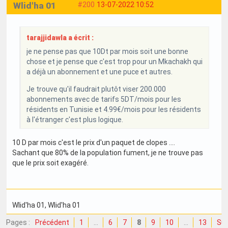
Wlid'ha 01
#200
13-07-2022 10:52
tarajjidawla a écrit :
je ne pense pas que 10Dt par mois soit une bonne
chose et je pense que c'est trop pour un Mkachakh qui
a déjà un abonnement et une puce et autres.
Je trouve qu'il faudrait plutôt viser 200.000
abonnements avec de tarifs 5DT/mois pour les
résidents en Tunisie et 4.99€/mois pour les résidents
à l'étranger c'est plus logique.
10 D par mois c'est le prix d'un paquet de clopes ....
Sachant que 80% de la population fument, je ne trouve pas
que le prix soit exagéré.
Wlid'ha 01
, Wlid'ha 01
Pages :
Précédent
1
…
6
7
8
9
10
…
13
Sui