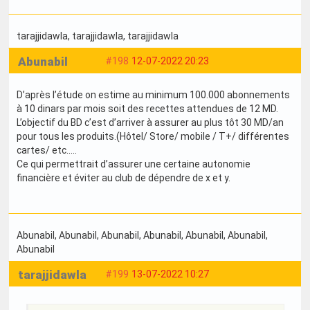
tarajjidawla
, tarajjidawla
, tarajjidawla
Abunabil
#198
12-07-2022 20:23
D’après l’étude on estime au minimum 100.000 abonnements
à 10 dinars par mois soit des recettes attendues de 12 MD.
L’objectif du BD c’est d’arriver à assurer au plus tôt 30 MD/an
pour tous les produits.(Hôtel/ Store/ mobile / T+/ différentes
cartes/ etc…..
Ce qui permettrait d’assurer une certaine autonomie
financière et éviter au club de dépendre de x et y.
Abunabil
, Abunabil
, Abunabil
, Abunabil
, Abunabil
, Abunabil
,
Abunabil
tarajjidawla
#199
13-07-2022 10:27