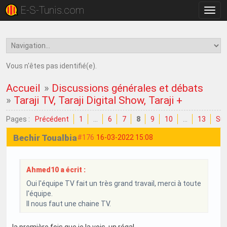
E-S-Tunis.com
Bascu
la
navig
Vous n'êtes pas identifié(e).
Accueil
»
Discussions générales et débats
»
Taraji TV, Taraji Digital Show, Taraji +
Pages :
Précédent
1
…
6
7
8
9
10
…
13
Sui
Bechir Toualbia
#176
16-03-2022 15:08
Ahmed10 a écrit :
Oui l'équipe TV fait un très grand travail, merci à toute
l'équipe.
Il nous faut une chaine TV.
la première fois que je la vois .un régal