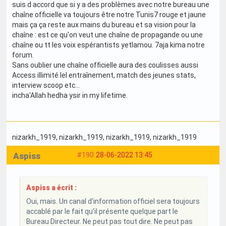
suis d accord que si y a des problèmes avec notre bureau une
chaîne officielle va toujours être notre Tunis7 rouge et jaune
mais ça ça reste aux mains du bureau et sa vision pour la
chaîne : est ce qu'on veut une chaîne de propagande ou une
chaîne ou tt les voix espérantists yetlamou. 7aja kima notre
forum.
Sans oublier une chaîne officielle aura des coulisses aussi
Access illimité lel entraînement, match des jeunes stats,
interview scoop etc...
incha'Allah hedha ysir in my lifetime.
nizarkh_1919
, nizarkh_1919
, nizarkh_1919
, nizarkh_1919
Aspiss
#190
28-06-2022 13:45
Aspiss a écrit :
Oui, mais. Un canal d'information officiel sera toujours
accablé par le fait qu'il présente quelque part le
Bureau Directeur. Ne peut pas tout dire. Ne peut pas