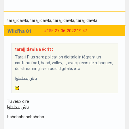
tarajjidawla
, tarajjidawla
, tarajjidawla
, tarajjidawla
Wlid'ha 01
#185
27-06-2022 19:47
tarajjidawla a écrit :
Tarajji Plus sera pplication digitale intégrant un
contenu foot, hand, volley, ..., avec pleins de rubriques,
du streaming live, radio digitale, etc ...
باش يتخلطوا
Tu veux dire
باش يتجلطوا
Hahahahahahahaha