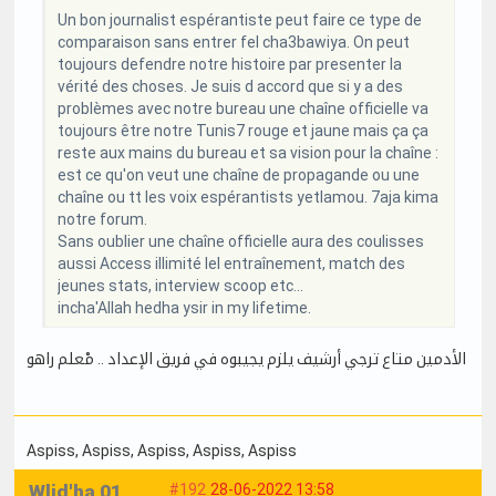
Un bon journalist espérantiste peut faire ce type de
comparaison sans entrer fel cha3bawiya. On peut
toujours defendre notre histoire par presenter la
vérité des choses. Je suis d accord que si y a des
problèmes avec notre bureau une chaîne officielle va
toujours être notre Tunis7 rouge et jaune mais ça ça
reste aux mains du bureau et sa vision pour la chaîne :
est ce qu'on veut une chaîne de propagande ou une
chaîne ou tt les voix espérantists yetlamou. 7aja kima
notre forum.
Sans oublier une chaîne officielle aura des coulisses
aussi Access illimité lel entraînement, match des
jeunes stats, interview scoop etc...
incha'Allah hedha ysir in my lifetime.
الأدمين متاع ترجي أرشيف يلزم يجيبوه في فريق الإعداد .. مْعلم راهو
Aspiss
, Aspiss
, Aspiss
, Aspiss
, Aspiss
Wlid'ha 01
#192
28-06-2022 13:58