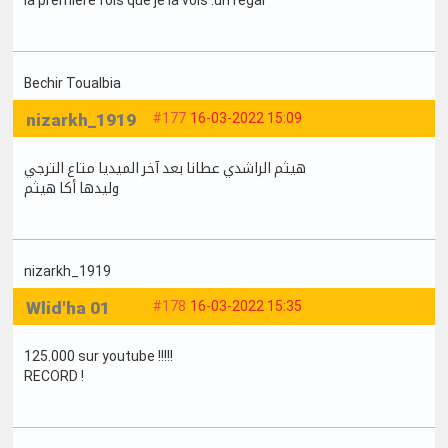
Bechir Toualbia
nizarkh_1919
#177
16-03-2022 15:09
هيثم الراشدي عطانا بعد آخر الميديا متاع الترجي
وليدها أكا هيثم
nizarkh_1919
Wlid'ha 01
#178
16-03-2022 15:35
125.000 sur youtube !!!!!
RECORD !