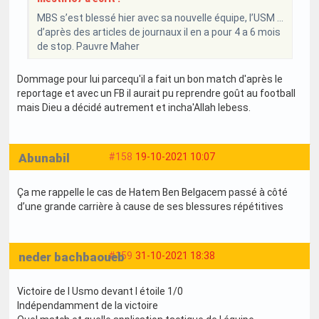
MBS s’est blessé hier avec sa nouvelle équipe, l’USM …
d’après des articles de journaux il en a pour 4 a 6 mois
de stop. Pauvre Maher
Dommage pour lui parcequ'il a fait un bon match d'après le
reportage et avec un FB il aurait pu reprendre goût au football
mais Dieu a décidé autrement et incha'Allah lebess.
Abunabil
#158
19-10-2021 10:07
Ça me rappelle le cas de Hatem Ben Belgacem passé à côté
d’une grande carrière à cause de ses blessures répétitives
neder bachbaoueb
#159
31-10-2021 18:38
Victoire de l Usmo devant l étoile 1/0
Indépendamment de la victoire