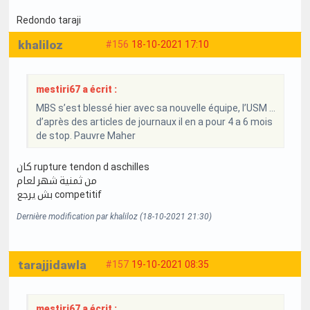
Redondo taraji
khaliloz
#156
18-10-2021 17:10
mestiri67 a écrit :
MBS s’est blessé hier avec sa nouvelle équipe, l’USM …
d’après des articles de journaux il en a pour 4 a 6 mois
de stop. Pauvre Maher
كان rupture tendon d aschilles
من ثمنية شهر لعام
بش يرجع competitif
Dernière modification par khaliloz (18-10-2021 21:30)
tarajjidawla
#157
19-10-2021 08:35
mestiri67 a écrit :