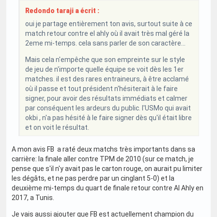
Redondo taraji a écrit :
oui je partage entièrement ton avis, surtout suite à ce
match retour contre el ahly où il avait très mal géré la
2eme mi-temps. cela sans parler de son caractère...
Mais cela n'empêche que son empreinte sur le style
de jeu de n'importe quelle équipe se voit dès les 1er
matches. il est des rares entraineurs, à être acclamé
où il passe et tout président n'hésiterait à le faire
signer, pour avoir des résultats immédiats et calmer
par conséquent les ardeurs du public. l'USMo qui avait
okbi , n'a pas hésité à le faire signer dès qu'il était libre
et on voit le résultat.
A mon avis FB a raté deux matchs très importants dans sa
carrière: la finale aller contre TPM de 2010 (sur ce match, je
pense que s'il n'y avait pas le carton rouge, on aurait pu limiter
les dégâts, et ne pas perdre par un cinglant 5-0) et la
deuxième mi-temps du quart de finale retour contre Al Ahly en
2017, a Tunis.
Je vais aussi ajouter que FB est actuellement champion du