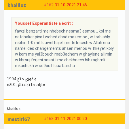
khaliloz
#162
31-10-2021 21:46
Youssef Esperantiste a écrit :
fawzi benzarti me nhebech nesma3 esmou .. kol me
netdhaker pivot wehed dhod mazembe , w torh ahly
rebhin 1-0 mit louwel hajet me tetnsech w Allah ena
namel des changements ahsen menou w hkeyet koly
w kom me yal3bouch mab3adhom w ghaylene al imin
w khrouj ferjeni sassi li me chekhnech bih raghmli
mkachekh w se9ou hloua barcha ..
و فوزي متع 1994
مازلت ما تولدتش ههه
khaliloz
mestiri67
#163
01-11-2021 00:20