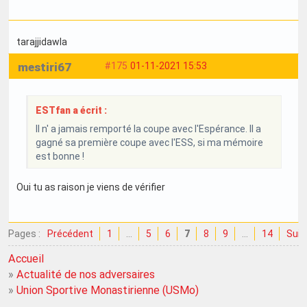
tarajjidawla
mestiri67
#175
01-11-2021 15:53
ESTfan a écrit :
Il n' a jamais remporté la coupe avec l'Espérance. Il a
gagné sa première coupe avec l'ESS, si ma mémoire
est bonne !
Oui tu as raison je viens de vérifier
Pages :
Précédent
1
…
5
6
7
8
9
…
14
Suiv
Accueil
»
Actualité de nos adversaires
»
Union Sportive Monastirienne (USMo)