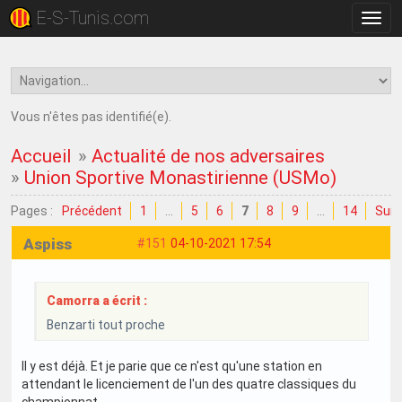
E-S-Tunis.com
Bascu
la
navig
Vous n'êtes pas identifié(e).
Accueil
»
Actualité de nos adversaires
»
Union Sportive Monastirienne (USMo)
Pages :
Précédent
1
…
5
6
7
8
9
…
14
Suiv
Aspiss
#151
04-10-2021 17:54
Camorra a écrit :
Benzarti tout proche
Il y est déjà. Et je parie que ce n'est qu'une station en
attendant le licenciement de l'un des quatre classiques du
championnat.