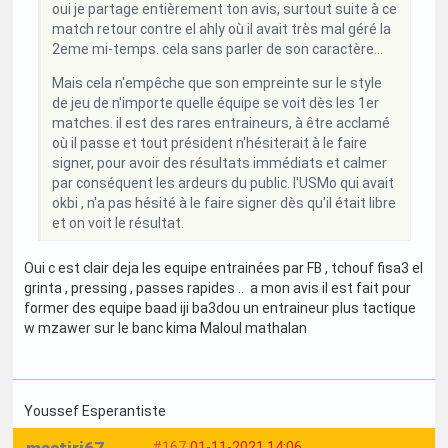
oui je partage entièrement ton avis, surtout suite à ce
match retour contre el ahly où il avait très mal géré la
2eme mi-temps. cela sans parler de son caractère...
Mais cela n'empêche que son empreinte sur le style
de jeu de n'importe quelle équipe se voit dès les 1er
matches. il est des rares entraineurs, à être acclamé
où il passe et tout président n'hésiterait à le faire
signer, pour avoir des résultats immédiats et calmer
par conséquent les ardeurs du public. l'USMo qui avait
okbi , n'a pas hésité à le faire signer dès qu'il était libre
et on voit le résultat.
Oui c est clair deja les equipe entrainées par FB , tchouf fisa3 el
grinta , pressing , passes rapides .. a mon avis il est fait pour
former des equipe baad iji ba3dou un entraineur plus tactique
w mzawer sur le banc kima Maloul mathalan
Youssef Esperantiste
#167
01-11-2021 14:06