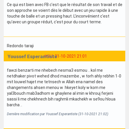
Ce qui est bien avec FB c'est que le résultat de son travail et de
son approche se voient dès le début avec un jeu rapide à une
touche de balle et un pressing haut. L'inconvénient c'est
qu'avec un groupe réduit, c'est pour du court terme.
Redondo taraji
Youssef Esperantiste
#161
31-10-2021 21:01
fawzi benzarti me nhebech nesma3 esmou .. kol me
netdhaker pivot wehed dhod mazembe , w torh ahly rebhin 1-0
mit louwel hajet me tetnsech w Allah ena namel des
changements ahsen menou w hkeyet koly w kom me
yal3bouch mab3adhom w ghaylene al imin w khrouj ferjeni
sassi li me chekhnech bih raghmli mkachekh w se9ou hloua
barcha ..
Dernière modification par Youssef Esperantiste (31-10-2021 21:02)