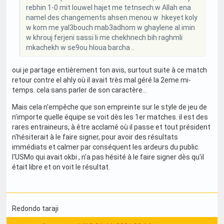
rebhin 1-0 mit louwel hajet me tetnsech w Allah ena
namel des changements ahsen menou w hkeyet koly
w kom me yal3bouch mab3adhom w ghaylene al imin
w khrouj ferjeni sassi li me chekhnech bih raghmli
mkachekh w se9ou hloua barcha ..
oui je partage entièrement ton avis, surtout suite à ce match
retour contre el ahly où il avait très mal géré la 2eme mi-
temps. cela sans parler de son caractère...
Mais cela n'empêche que son empreinte sur le style de jeu de
n'importe quelle équipe se voit dès les 1er matches. il est des
rares entraineurs, à être acclamé où il passe et tout président
n'hésiterait à le faire signer, pour avoir des résultats
immédiats et calmer par conséquent les ardeurs du public.
l'USMo qui avait okbi , n'a pas hésité à le faire signer dès qu'il
était libre et on voit le résultat.
Redondo taraji