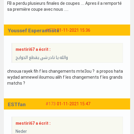
FB a perdu plusieurs finales de coupes .... Apres il a remporté
sa première coupe avec nous .....
Youssef Esperantiste
#172
01-11-2021 15:36
mestiri67 a écrit :
والله يا نادر شي يقطع الحوايج
chnoua rayek fih f les changements mte3ou ? a propos hata
wydad amnewel iloumou alih f les changements f les grands
matchs ?
ESTfan
#173
01-11-2021 15:47
mestiri67 a écrit :
Neder