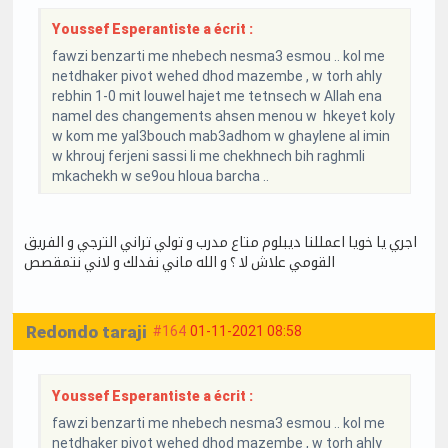
Youssef Esperantiste a écrit :
fawzi benzarti me nhebech nesma3 esmou .. kol me
netdhaker pivot wehed dhod mazembe , w torh ahly
rebhin 1-0 mit louwel hajet me tetnsech w Allah ena
namel des changements ahsen menou w hkeyet koly
w kom me yal3bouch mab3adhom w ghaylene al imin
w khrouj ferjeni sassi li me chekhnech bih raghmli
mkachekh w se9ou hloua barcha ..
اجري يا خويا اعمللنا ديبلوم متاع مدرب و تولي تراني الترجي و الفريق
القومي علاش لا ؟ و الله ماني نفدلك و لاني نتمقصص
Redondo taraji
#164
01-11-2021 08:58
Youssef Esperantiste a écrit :
fawzi benzarti me nhebech nesma3 esmou .. kol me
netdhaker pivot wehed dhod mazembe , w torh ahly