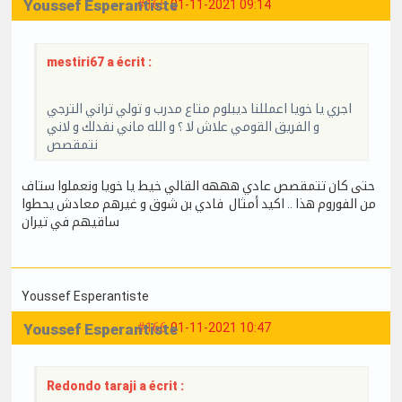
Youssef Esperantiste
#165
01-11-2021 09:14
mestiri67 a écrit :
اجري يا خويا اعمللنا ديبلوم متاع مدرب و تولي تراني الترجي
و الفريق القومي علاش لا ؟ و الله ماني نفدلك و لاني
نتمقصص
حتى كان تتمقصص عادي هههه القالي خيط يا خويا ونعملوا ستاف
من الفوروم هذا .. اكيد أمثال فادي بن شوق و غيرهم معادش يحطوا
ساقيهم في تيران
Youssef Esperantiste
Youssef Esperantiste
#166
01-11-2021 10:47
Redondo taraji a écrit :