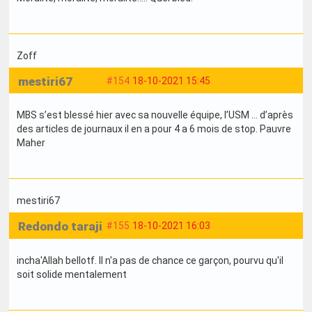
Zoff
mestiri67
#154
18-10-2021 15:45
MBS s’est blessé hier avec sa nouvelle équipe, l’USM … d’après
des articles de journaux il en a pour 4 a 6 mois de stop. Pauvre
Maher
mestiri67
Redondo taraji
#155
18-10-2021 16:03
incha'Allah bellotf. Il n'a pas de chance ce garçon, pourvu qu'il
soit solide mentalement