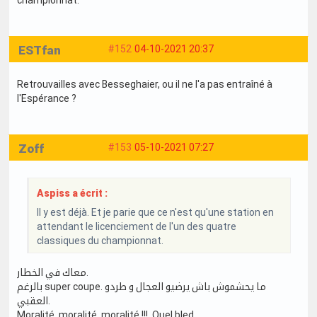
ESTfan
#152
04-10-2021 20:37
Retrouvailles avec Besseghaier, ou il ne l'a pas entraîné à
l'Espérance ?
Zoff
#153
05-10-2021 07:27
Aspiss a écrit :
Il y est déjà. Et je parie que ce n'est qu'une station en
attendant le licenciement de l'un des quatre
classiques du championnat.
معاك في الخطار.
بالرغم super coupe. ما يحشموش باش يرضيو العجال و طردو
العقبي.
Moralité, moralité, moralité.!!!. Quel bled.