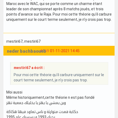
Maroc avec le WAC, qui se porte comme un charme étant
leader de son championnat après 8 matchs joués, et trois
points d'avance sur le Raja. Pour moi cette théorie qu'il carbure
uniquement sur le court terme seulement, je n'y crois pas trop.
mestiri67
, mestiri67
neder bachbaoueb
#169
01-11-2021 14:45
mestiri67 a écrit :
Pour moi cette théorie qu'il carbure uniquement sur le
court terme seulement, je n'y crois pas trop.
Moi aussi
Même historiquement,cette théorie n est pas fondé
وين يمشي يا يهز يا يخليلك جمعية تهز
حكاية قعدت متوارثة و ناس تعاود فيها هكاكة
يجيك 1993 و يسسبك عام 1995