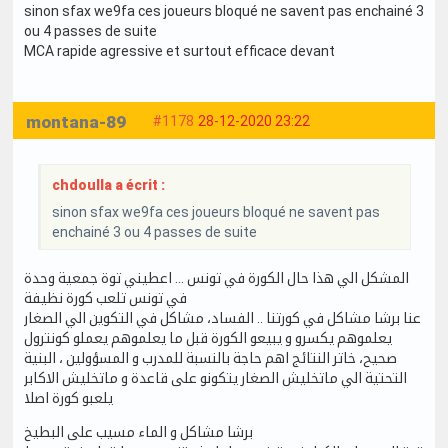
sinon sfax we9fa ces joueurs bloqué ne savent pas enchainé 3
ou 4 passes de suite
MCA rapide agressive et surtout efficace devant
montana-89
#1178
28-12-2020 23:22
chdoulla a écrit :
sinon sfax we9fa ces joueurs bloqué ne savent pas
enchainé 3 ou 4 passes de suite
المشكل الي هذا حال الكورة في تونس ... اعطيني توة جمعية وحدة
في تونس تلعب كورة نظيفة
عنا برشا مشاكل في كورتنا .. الفساد، مشاكل في التكوين الي الصغار
يعلموهم يكسرو و يبيعو الكورة قبل ما يعلموهم يعملو كونترول
صحيح، خاتر النتائج اهم حاجة بالنسبة للمدرب و المسؤولين ، البنية
التحتية الي ماتخليش الصغار يتكونو على قاعدة و ماتخليش الاكابر
يلعبو كورة اصلا
برشا مشاكل و الماء مسيب على البطيخ