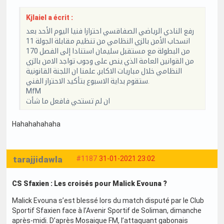
Kjlaiel a écrit :
رفع النادي الرياضي الصفاقسي احترازا فنيا اليوم الأحد بعد
انسحاب الأمن بالزي النظامي من تنظيم مقابلة الجولة 11
من البطولة مع مستقبل سليمان استنادا إلى الفصل 170
من القوانين العامة الذي ينص على وجوب تواجد الامن بالزي
النظامي خلال مباريات الاكابر, علمنا ان اللجنة القانونية
ستقوم بداية الاسبوع بتأكيد الاحتراز الفني.
MfM
ان لم تستحي فافعل ما شأت
Hahahahahaha
tarajjidawla
#1187
31-01-2021 23:02
CS Sfaxien : Les croisés pour Malick Evouna ?
Malick Evouna s’est blessé lors du match disputé par le Club
Sportif Sfaxien face à l’Avenir Sportif de Soliman, dimanche
après-midi. D’après Mosaique FM, l’attaquant gabonais