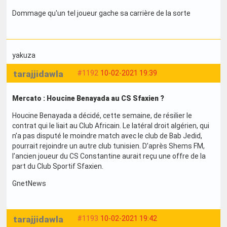
Dommage qu'un tel joueur gache sa carrière de la sorte
yakuza
tarajjidawla
#1192
10-02-2021 19:39
Mercato : Houcine Benayada au CS Sfaxien ?
Houcine Benayada a décidé, cette semaine, de résilier le
contrat qui le liait au Club Africain. Le latéral droit algérien, qui
n’a pas disputé le moindre match avec le club de Bab Jedid,
pourrait rejoindre un autre club tunisien. D’après Shems FM,
l’ancien joueur du CS Constantine aurait reçu une offre de la
part du Club Sportif Sfaxien.
GnetNews
tarajjidawla
#1193
10-02-2021 19:42