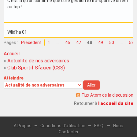
C'est là qu'on confirme que côté gestion extra-sportive on est
au top !
Wlid'ha 01
Pages :
Précédent
1
…
46
47
48
49
50
…
53
Accueil
»
Actualité de nos adversaires
»
Club Sportif Sfaxien (CSS)
Atteindre
Flux Atom de la discussion
l'accueil du site
Retourner à
A Propos
—
Conditions d'utilisation
—
F.A.Q.
—
Nous
Contacter