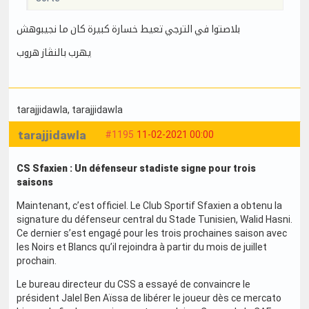
بلاصتوا في الترجي تعيط خسارة كبيرة كان ما نجيبوهش
يهرب بالنڨاز هروب
tarajjidawla
, tarajjidawla
tarajjidawla
#1195
11-02-2021 00:00
CS Sfaxien : Un défenseur stadiste signe pour trois
saisons
Maintenant, c’est officiel. Le Club Sportif Sfaxien a obtenu la
signature du défenseur central du Stade Tunisien, Walid Hasni.
Ce dernier s’est engagé pour les trois prochaines saison avec
les Noirs et Blancs qu’il rejoindra à partir du mois de juillet
prochain.
Le bureau directeur du CSS a essayé de convaincre le
président Jalel Ben Aïssa de libérer le joueur dès ce mercato