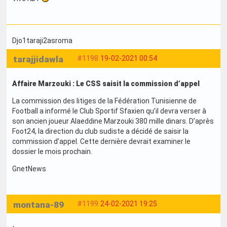
Djo1taraji2asroma
tarajjidawla
#1198
19-02-2021 00:54
Affaire Marzouki : Le CSS saisit la commission d’appel
La commission des litiges de la Fédération Tunisienne de
Football a informé le Club Sportif Sfaxien qu’il devra verser à
son ancien joueur Alaeddine Marzouki 380 mille dinars. D’après
Foot24, la direction du club sudiste a décidé de saisir la
commission d’appel. Cette dernière devrait examiner le
dossier le mois prochain.
GnetNews
montana-89
#1199
24-02-2021 19:25