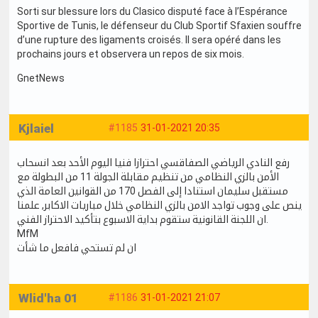
Sorti sur blessure lors du Clasico disputé face à l’Espérance
Sportive de Tunis, le défenseur du Club Sportif Sfaxien souffre
d’une rupture des ligaments croisés. Il sera opéré dans les
prochains jours et observera un repos de six mois.
GnetNews
Kjlaiel
#1185
31-01-2021 20:35
رفع النادي الرياضي الصفاقسي احترازا فنيا اليوم الأحد بعد انسحاب
الأمن بالزي النظامي من تنظيم مقابلة الجولة 11 من البطولة مع
مستقبل سليمان استنادا إلى الفصل 170 من القوانين العامة الذي
ينص على وجوب تواجد الامن بالزي النظامي خلال مباريات الاكابر, علمنا
ان اللجنة القانونية ستقوم بداية الاسبوع بتأكيد الاحتراز الفني.
MfM
ان لم تستحي فافعل ما شأت
Wlid'ha 01
#1186
31-01-2021 21:07