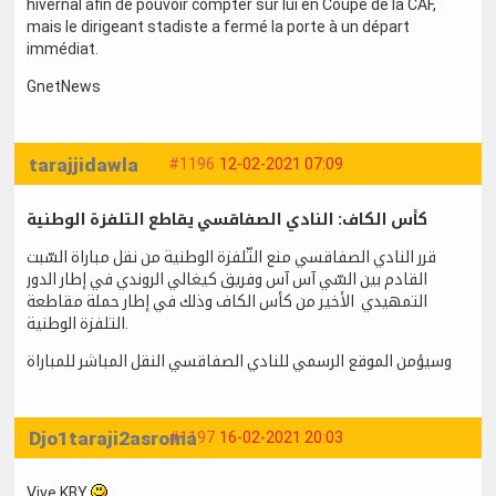
hivernal afin de pouvoir compter sur lui en Coupe de la CAF,
mais le dirigeant stadiste a fermé la porte à un départ
immédiat.
GnetNews
tarajjidawla
#1196
12-02-2021 07:09
كأس الكاف: النادي الصفاقسي يقاطع التلفزة الوطنية
قرر النادي الصفاقسي منع التّلفزة الوطنية من نقل مباراة السّبت
القادم بين السّي آس آس وفريق كيغالي الروندي في إطار الدور
التمهيدي الأخير من كأس الكاف وذلك في إطار حملة مقاطعة
التلفزة الوطنية.
وسيؤمن الموقع الرسمي للنادي الصفاقسي النقل المباشر للمباراة
Djo1taraji2asroma
#1197
16-02-2021 20:03
Vive KBY