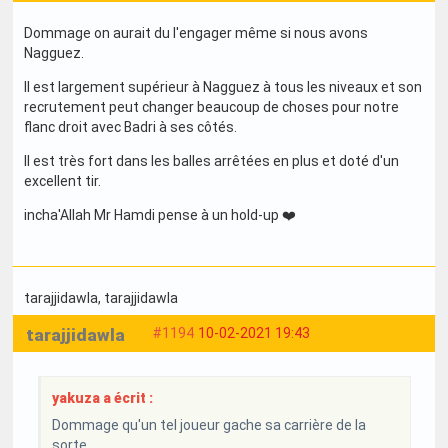
Dommage on aurait du l'engager même si nous avons
Nagguez.
Il est largement supérieur à Nagguez à tous les niveaux et son
recrutement peut changer beaucoup de choses pour notre
flanc droit avec Badri à ses côtés.
Il est très fort dans les balles arrêtées en plus et doté d'un
excellent tir.
incha'Allah Mr Hamdi pense à un hold-up ❤️
tarajjidawla
, tarajjidawla
tarajjidawla
#1194
10-02-2021 19:43
yakuza a écrit :
Dommage qu'un tel joueur gache sa carrière de la
sorte