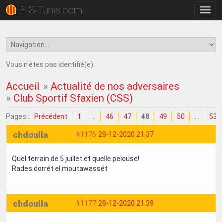
E-S-Tunis.com
Bascu
la
navig
Vous n'êtes pas identifié(e).
Accueil
»
Actualité de nos adversaires
»
Club Sportif Sfaxien (CSS)
Pages :
Précédent
1
…
46
47
48
49
50
…
53
chdoulla
#1176
28-12-2020 21:37
Quel terrain de 5 juillet et quelle pelouse!
Rades dorrét el moutawassét
chdoulla
#1177
28-12-2020 21:39