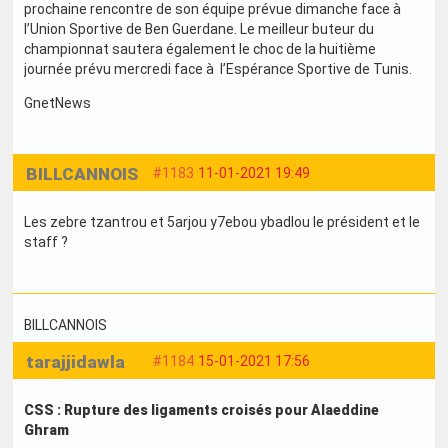
prochaine rencontre de son équipe prévue dimanche face à
l’Union Sportive de Ben Guerdane. Le meilleur buteur du
championnat sautera également le choc de la huitième
journée prévu mercredi face à l’Espérance Sportive de Tunis.
GnetNews
BILLCANNOIS
#1183
11-01-2021 19:49
Les zebre tzantrou et 5arjou y7ebou ybadlou le président et le
staff ?
BILLCANNOIS
tarajjidawla
#1184
15-01-2021 17:56
CSS : Rupture des ligaments croisés pour Alaeddine
Ghram