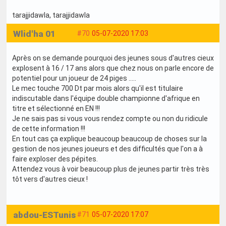
tarajjidawla
, tarajjidawla
Wlid'ha 01
#70
05-07-2020 17:03
Après on se demande pourquoi des jeunes sous d'autres cieux
explosent à 16 / 17 ans alors que chez nous on parle encore de
potentiel pour un joueur de 24 piges .....
Le mec touche 700 Dt par mois alors qu'il est titulaire
indiscutable dans l'équipe double championne d'afrique en
titre et sélectionné en EN !!!
Je ne sais pas si vous vous rendez compte ou non du ridicule
de cette information !!!
En tout cas ça explique beaucoup beaucoup de choses sur la
gestion de nos jeunes joueurs et des difficultés que l'on a à
faire exploser des pépites.
Attendez vous à voir beaucoup plus de jeunes partir très très
tôt vers d'autres cieux !
abdou-ESTunis
#71
05-07-2020 17:07