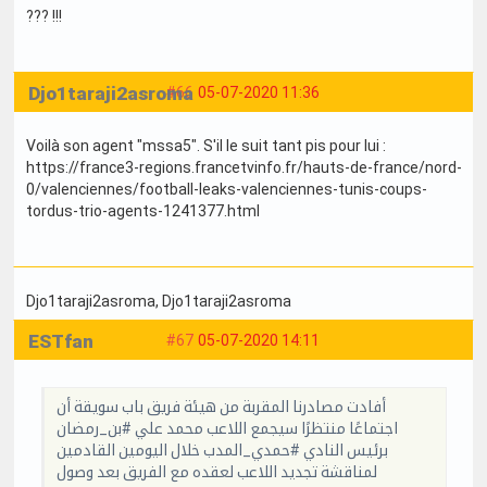
??? !!!
Djo1taraji2asroma
#66
05-07-2020 11:36
Voilà son agent "mssa5". S'il le suit tant pis pour lui :
https://france3-regions.francetvinfo.fr/hauts-de-france/nord-
0/valenciennes/football-leaks-valenciennes-tunis-coups-
tordus-trio-agents-1241377.html
Djo1taraji2asroma
, Djo1taraji2asroma
ESTfan
#67
05-07-2020 14:11
أفادت مصادرنا المقربة من هيئة فريق باب سويقة أن
اجتماعًا منتظرًا سيجمع اللاعب محمد علي #بن_رمضان
برئيس النادي #حمدي_المدب خلال اليومين القادمين
لمناقشة تجديد اللاعب لعقده مع الفريق بعد وصول