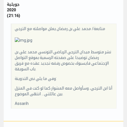
جويلية
2020
(21:16)
متابعة/ محمد علي بن رمضان يعلن مواصلته مع الترجي
نشر متوسط ميدان الترجي الرياضي التونسي محمد علي بن
رمضان توضيحا على صفحته الرسمية بموقع التواصل
الإجتماعي فايسبوك بخصوص رفضه تجديد عقده مع فريق
باب السويقة.
وفي ما يلي نص التدوينة:
أنا ابن الترجي، وسأواصل معه المشوار كما لو كنت في المنزل
بين عائلتي… انتهى الموضوع.
Assarih