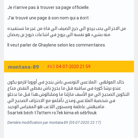
Je n'arrive pas à trouver sa page officielle.
J'ai trouvé une page à son nom qui a écrit :
من الاخر الي يحب يرجع الي خرج الصيف الي فاة من غير ما نستفيده
منه بشيء هو نفسه الي يروج في اشاعات خروج بن رمضان.
Il veut parler de Ghaylene selon les commentaires.
montana-89
#63
04-07-2020 21:59
خالد المولهي : الملاعبي التونسي باش ينجح في أوروبا لازمو يكون
عندو برشا كورة في ساقيه قبل ما يخرج باش يغطي النقص متاع
التكوين الصحيح الي مع الأسف مازلنا ما وصلنالوش،هذا قبل ما ندخلو
في شخصية الملاعبي ومدى تأقلمو مع الاحتراف الصحيح الي
مافيهش عاطفة ومستوى اللاعب هو المقياس الوحيد .
5sartek béch t7attem ro7ek kima eli séb9ouk
Dernière modification par montana-89 (05-07-2020 22:17)