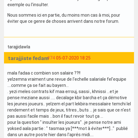
exemple ou l'insulter.
Nous sommes ici en partie, du moins mon cas à moi, pour
éviter que ce genre de choses arrivent dans notre forum.
tarajjidawla
tarajjiste fedam
#74
05-07-2020 18:25
mala fadaa c combien son salaire ??!!
yelzemna vraiment une revue de l'echelle salariale fel'equipe
....comme ça se fait au bayern...
. yezi meles contrats kif maa errouj, sassi , khnissi ...et je
pense meziane aussi ..... decalage kbir barcha et ça démotive
les jeunes joueurs.. yelzem el part lekbira messalaire temchi lel
rendement et temps de jeux, titres , buts ... je sais que ce n'est
pas aussi facile mais ...bon il faut revoir tout ça ...
pour la question " insulter les joueurs" ..je pense notre ami
yoksed aala partie : " tasmaa ya [***mot à éviter***]..." publié
dans un autre poste hier dans l'aprés midi....