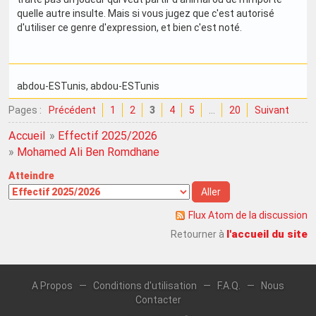
quelle autre insulte. Mais si vous jugez que c'est autorisé
d'utiliser ce genre d'expression, et bien c'est noté.
abdou-ESTunis
, abdou-ESTunis
Pages :
Précédent
1
2
3
4
5
…
20
Suivant
Accueil
»
Effectif 2025/2026
»
Mohamed Ali Ben Romdhane
Atteindre
Flux Atom de la discussion
l'accueil du site
Retourner à
A Propos
—
Conditions d'utilisation
—
F.A.Q.
—
Nous
Contacter