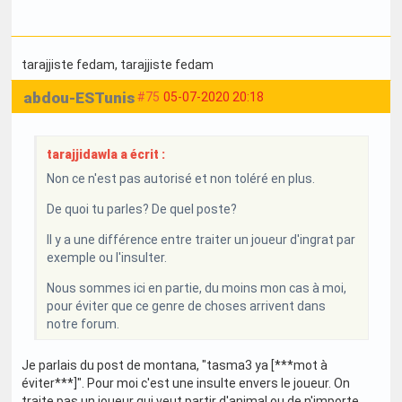
tarajjiste fedam
, tarajjiste fedam
abdou-ESTunis
#75
05-07-2020 20:18
tarajjidawla a écrit :
Non ce n'est pas autorisé et non toléré en plus.
De quoi tu parles? De quel poste?
Il y a une différence entre traiter un joueur d'ingrat par
exemple ou l'insulter.
Nous sommes ici en partie, du moins mon cas à moi,
pour éviter que ce genre de choses arrivent dans
notre forum.
Je parlais du post de montana, "tasma3 ya [***mot à
éviter***]". Pour moi c'est une insulte envers le joueur. On
traite pas un joueur qui veut partir d'animal ou de n'importe