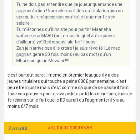
Tu ne dois pas attendre que ce joueur quémande une
augmentation ! Normalement dès sa titularisation en
senior, tu renégocie son contrat et augmente son
salaire !
Tu m'étonnes qu'il insiste pour partir ! Maaneha
wahed kima MABR (ou n'importe quel autre joueur
d'ailleurs) yo93od issassi ala tarf flouss !
Zah je n'arrive pas à le croire ! je suis révolté ! Le mec
gagnait genre 30 fois moins (au bas mot) qu'un
Mbarki ou qu'un Meziani !!!!
c'est partout pareil ! meme en premier leaugue il y a des
jeunes titulaires qui touche a peine 800£ par semaine, c'est
peu etre injuste mais c'est comme ca que ca se passe il faut
faire ces preuves pour gravir petit a petit les echellons, mais je
te rejoins sur le fait que le BD aurait du l'augmenter il y a au
moins 6/7 mois
Zaza83
#52
04-07-2020 05:58