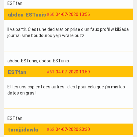
ESTfan
abdou-ESTunis
#60
04-07-2020 13:56
Il va partir. C'est une declaration prise d'un faux profil w kil3ada
journalisme boudourou yejri wra le buzz.
abdou-ESTunis
, abdou-ESTunis
ESTfan
#61
04-07-2020 13:59
Et les uns copient des autres : c'est pour cela que j'ai mis les
dates en gras !
ESTfan
tarajjidawla
#62
04-07-2020 20:30