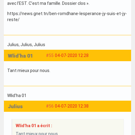
avec l’EST. C’est ma famille. Dossier clos ».
https://news.gnet.tn/ben-romdhane-lesperance-jy-suis-et-jy-
reste/
Julius
, Julius
, Julius
Wlid'ha 01
#55
04-07-2020 12:28
Tant mieux pour nous.
Wlid'ha 01
Julius
#56
04-07-2020 12:38
Wlid'ha 01 a écrit :
Tant mieux pour nous.