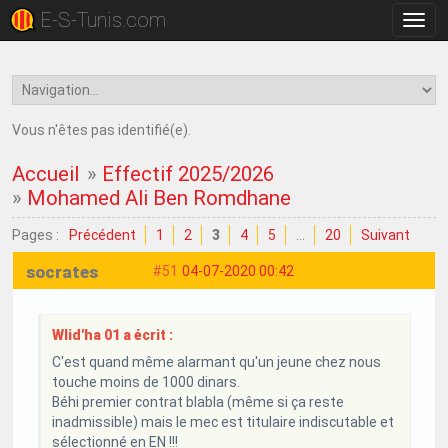
E-S-Tunis.com
Bascu
la
navig
Vous n'êtes pas identifié(e).
Accueil
»
Effectif 2025/2026
»
Mohamed Ali Ben Romdhane
Pages :
Précédent
1
2
3
4
5
…
20
Suivant
socrates
#51
04-07-2020 00:42
Wlid'ha 01 a écrit :
C'est quand même alarmant qu'un jeune chez nous
touche moins de 1000 dinars.
Béhi premier contrat blabla (même si ça reste
inadmissible) mais le mec est titulaire indiscutable et
sélectionné en EN !!!