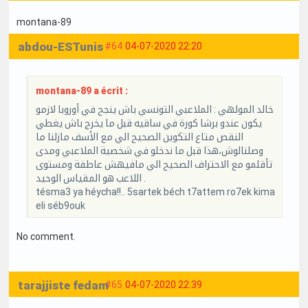
montana-89
abdou-ESTunis
#64
04-07-2020 22:20
montana-89 a écrit :
خالد المولهي : الملاعبي التونسي باش ينجح في أوروبا لازمو
يكون عندو برشا كورة في ساقيه قبل ما يخرج باش يغطي
النقص متاع التكوين الصحيح الي مع الأسف مازلنا ما
وصلنالوش،هذا قبل ما ندخلو في شخصية الملاعبي ومدى
تأقلمو مع الاحتراف الصحيح الي مافيهش عاطفة ومستوى
اللاعب هو المقياس الوحيد .
tésma3 ya héycha!!.. 5sartek béch t7attem ro7ek kima
eli séb9ouk
No comment.
tarajjiste fedam
#65
04-07-2020 22:39