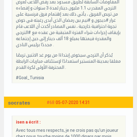
المفاوضات السابقة لطريق مسدود بعد رفض اللاعب لعرض
الترجي المقدر ب 1.1 مليون دينار لمدة 3 سنوات و إقصاءه
من تربص الفريق ، يأتي ذلك بعد إهتمام فرق فرنسية على
غرار #ديجون و #نيم ببن رمضان الذي أبدى رغبته في خوض
تجربة احترافية خارجية ، نفس المصادر أكدت أن اللاعب قام
بإيقاف إجراءات شراء الفترة المتبقية من عقده مع #الترجي
والمقدرة قيمتها بمبلغ 18 ألف دينار إلى حين إجتماعه
مجددًا برئيس النادي .
يُذكر أن الترجي سيخوض إبتداءًا من يوم غد الاثنين تربصًا
مغلقا بمدينة المنستير استعدادًا لإستئناف مباريات الرابطة
المحترفة الأولى لكرة القدم .
#Goal_Tunisia
socrates
#68
05-07-2020 14:31
isen a écrit :
Avec tous mes respects, je ne crois pas qu’un joueur
chez nous touche moins de 1000 dinars par mois.