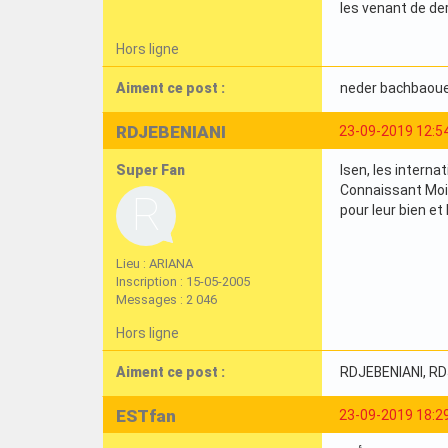
les venant de der
Hors ligne
Aiment ce post :
neder bachbaou
RDJEBENIANI
23-09-2019 12:5
Super Fan
Isen, les interna
Connaissant Moin
pour leur bien et
Lieu : ARIANA
Inscription : 15-05-2005
Messages : 2 046
Hors ligne
Aiment ce post :
RDJEBENIANI
, R
ESTfan
23-09-2019 18:2