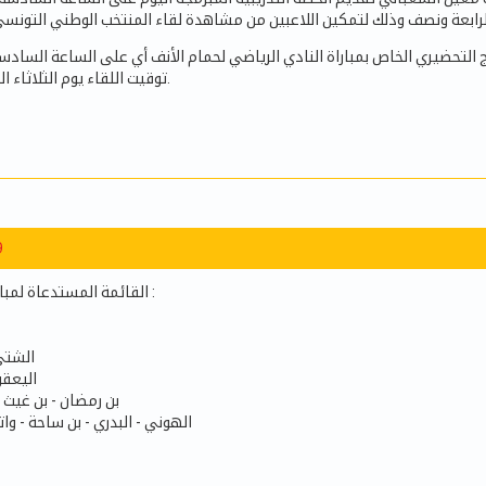
مج التحضيري الخاص بمباراة النادي الرياضي لحمام الأنف أي على الساعة السا
توقيت اللقاء يوم الثلاثاء المقبل بملعب رادس.
9
القائمة المستدعاة لمباراة حمام الأنف غدا :
الشتي 
اليعقو
بن رمضان - بن غيث 
الهوني - البدري - بن ساحة - وات