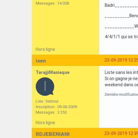
Messages : 14 058
Badri_________
__________Ben
____________W
4/4/1/1 qui se t
Hors ligne
isen
23-09-2019 12:2
TarajjiManiaque
Liste sans les in
Si on gagne je ne
weekend dans c
Dernière modificatio
Lieu : testour
Inscription : 09-06-2009
Messages : 3 253
Hors ligne
RDJEBENIANI
23-09-2019 12:3