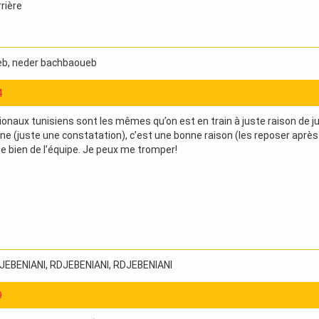
rière
eb
, neder bachbaoueb
4
tionaux tunisiens sont les mêmes qu’on est en train à juste raison de j
e (juste une constatation), c’est une bonne raison (les reposer après 
 le bien de l’équipe. Je peux me tromper!
DJEBENIANI
, RDJEBENIANI
, RDJEBENIANI
9