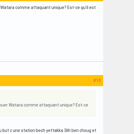
er Watara comme attaquant unique? Est-ce qu’il est
#10
re jouer Watara comme attaquant unique? Est-ce
au but c une station bech yettakka 3lih ben choug et