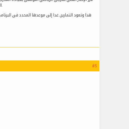
الرابعة ونصف وذلك لتمكين اللاعبين من مشاهدة لقاء المنتخب الوطني التونسي ضد نظيره الليبي.
هذا وتعود التمارين غدا إلى موعدها المحدد في البرنا
#5