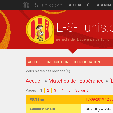
E-S-Tunis.com
ACTUALITÉ
AGENDA
E-S-Tunis
e-média de l'Espérance de Tunis 
ACCUEIL
INSCRIPTION
IDENTIFICATION
Vous n'êtes pas identifié(e).
Accueil
»
Matches de l'Espérance
»
[
Pages :
1
2
3
4
5
Suivant
ESTfan
17-09-2019 12:3
Administrateur
القادم في البطولة