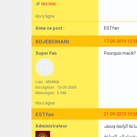
Site Web
Hors ligne
Aime ce post :
ESTfan
RDJEBENIANI
17-09-2019 12:5
Super Fan
Pourquoi mardi?
Lieu : ARIANA
Inscription : 15-05-2005
Messages : 2 046
Hors ligne
ESTfan
21-09-2019 10:5
Administrateur
ساعة الرابعة ونصف
ة مساء إلى الساعة