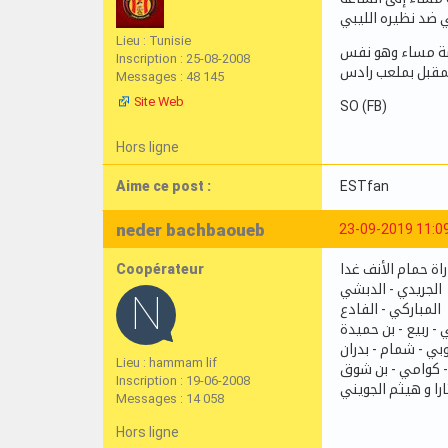
Lieu : Tunisie
دسة مساء وهو نفس
Inscription : 25-08-2008
Messages : 48 145
Site Web
SO (FB)
Hors ligne
Aime ce post :
ESTfan
neder bachbaoueb
23-09-2019 11:0
Coopérateur
الجريدي - الدبشي
المباركي - الفادع
- ربيع - بن حميدة
بي - شمام - بدران
Lieu : hammam lif
- كوامي - بن شوق
Inscription : 19-06-2008
ارا و هيثم الجويني
Messages : 14 058
Hors ligne