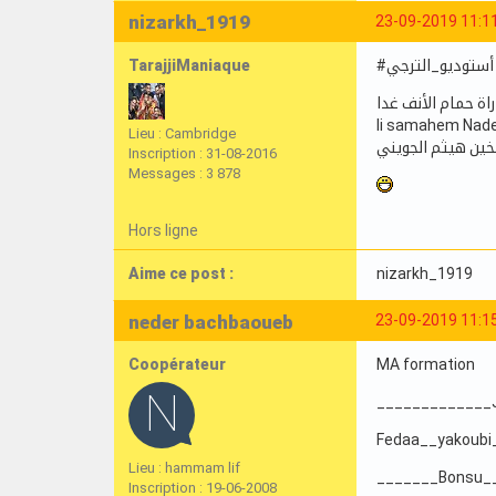
nizarkh_1919
23-09-2019 11:1
TarajjiManiaque
#أستوديو_الترجي
li samahem Nader
Lieu : Cambridge
شخين هيثم الجويني
Inscription : 31-08-2016
Messages : 3 878
Hors ligne
Aime ce post :
nizarkh_1919
neder bachbaoueb
23-09-2019 11:1
Coopérateur
MA formation
_____________J
Fedaa__yakoubi
Lieu : hammam lif
_______Bonsu_
Inscription : 19-06-2008