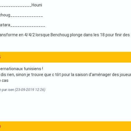
______________Houni
choug______________
atara_______________
ransforme en 4/4/2 lorsque Benchoug plonge dans les 18 pour finir des 
5
ternationaux tunisiens !
 dis rien, sinon je trouve que c tôt pour la saison d’aménager des jou
e cas
n par isen (23-09-2019 12:26)
9