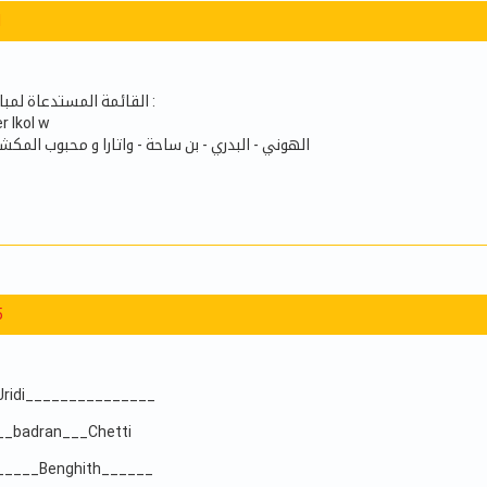
1
القائمة المستدعاة لمباراة حمام الأنف غدا :
 lkol w
الهوني - البدري - بن ساحة - واتارا و محبوب المك
5
ridi_______________
__badran___Chetti
_____Benghith______