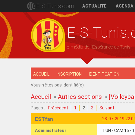
E-S-Tunis.com
ACTUALITÉ
AGENDA
E-S-Tunis
e-média de l'Espérance de Tunis 
ACCUEIL
INSCRIPTION
IDENTIFICATION
Vous n'êtes pas identifié(e).
Accueil
»
Autres sections
»
[Volleyba
Pages :
Précédent
1
2
3
Suivant
ESTfan
28-07-2019 22:0
Administrateur
TUN - CAM 15 - 