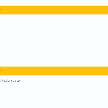
2
2
 Rabbi yostor