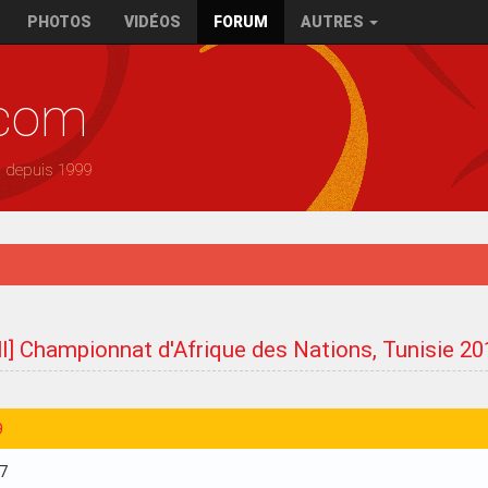
PHOTOS
VIDÉOS
FORUM
AUTRES
.com
— depuis 1999
ll] Championnat d'Afrique des Nations, Tunisie 20
9
17