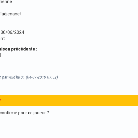
érienne
 Tadjenanet
u 30/06/2024
ent
aison précédente :
8
n par Wlid'ha 01 (04-07-2019 07:52)
2
 confirmé pour ce joueur ?