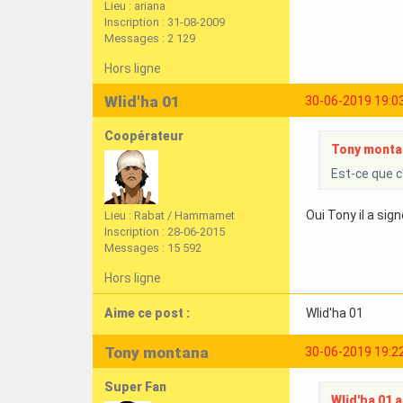
Lieu : ariana
Inscription : 31-08-2009
Messages : 2 129
Hors ligne
Wlid'ha 01
30-06-2019 19:0
Coopérateur
Tony montan
Est-ce que c
Oui Tony il a sign
Lieu : Rabat / Hammamet
Inscription : 28-06-2015
Messages : 15 592
Hors ligne
Aime ce post :
Wlid'ha 01
Tony montana
30-06-2019 19:2
Super Fan
Wlid'ha 01 a 