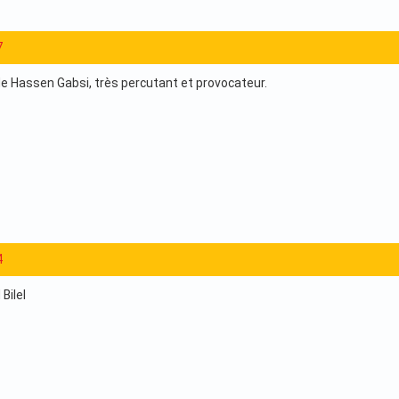
7
de Hassen Gabsi, très percutant et provocateur.
4
Bilel