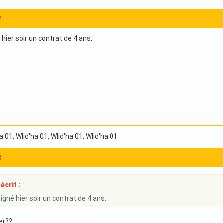
2
hier soir un contrat de 4 ans.
ha 01
, Wlid'ha 01
, Wlid'ha 01
, Wlid'ha 01
8
écrit :
igné hier soir un contrat de 4 ans.
er??