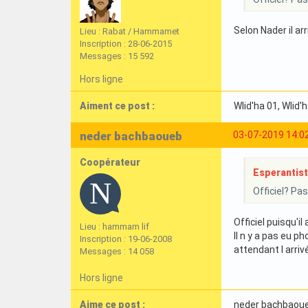
Selon Nader il ar
Lieu : Rabat / Hammamet
Inscription : 28-06-2015
Messages : 15 592
Hors ligne
Aiment ce post :
Wlid'ha 01
, Wlid'
neder bachbaoueb
03-07-2019 14:0
Coopérateur
Esperantist 
Officiel? Pa
Officiel puisqu'il
Lieu : hammam lif
Il n y a pas eu p
Inscription : 19-06-2008
attendant l arri
Messages : 14 058
Hors ligne
Aime ce post :
neder bachbaou