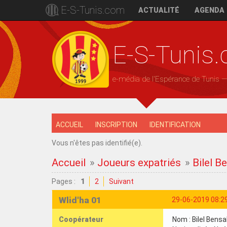
E-S-Tunis.com
ACTUALITÉ
AGENDA
E-S-Tunis
e-média de l'Espérance de Tunis 
ACCUEIL
INSCRIPTION
IDENTIFICATION
Vous n'êtes pas identifié(e).
Accueil
»
Joueurs expatriés
»
Bilel B
Pages :
1
2
Suivant
Wlid'ha 01
29-06-2019 08:2
Coopérateur
Nom : Bilel Bens