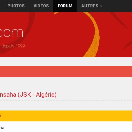
PHOTOS
VIDÉOS
FORUM
AUTRES
.com
— depuis 1999
ensaha (JSK - Algérie)
9
aha