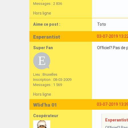
Messages : 2 836
Hors ligne
Aime ce post :
Toto
Esperantist
03-07-2019 13:2
Super Fan
Officiel? Pas de 
Lieu : Bruxelles
Inscription : 08-03-2009
Messages : 1 569
Hors ligne
Wlid'ha 01
03-07-2019 13:3
Coopérateur
Esperantist 
Officiel? Pa