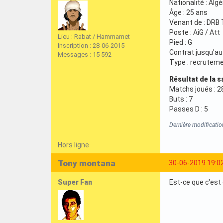
Nationalité : Alg
Âge : 25 ans
Venant de : DRB
Poste : AiG / Att
Lieu : Rabat / Hammamet
Pied : G
Inscription : 28-06-2015
Contrat jusqu'a
Messages : 15 592
Type : recrutem
Résultat de la s
Matchs joués : 2
Buts : 7
Passes D : 5
Dernière modificatio
Hors ligne
Tony montana
30-06-2019 19:0
Super Fan
Est-ce que c'est