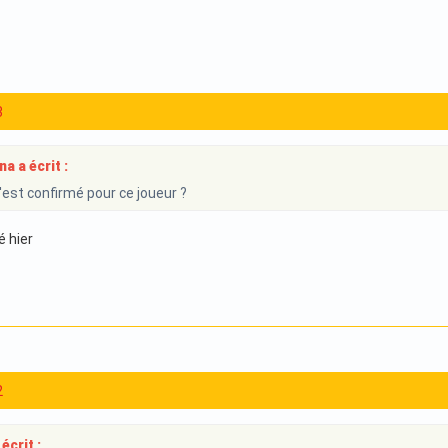
3
a a écrit :
'est confirmé pour ce joueur ?
é hier
2
écrit :