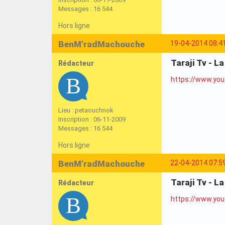
Messages : 16 544
Hors ligne
BenM'radMachouche
19-04-2014 08:4
Taraji Tv - L
Rédacteur
https://www.yo
Lieu : petaouchnok
Inscription : 06-11-2009
Messages : 16 544
Hors ligne
BenM'radMachouche
22-04-2014 07:5
Taraji Tv - L
Rédacteur
https://www.yo