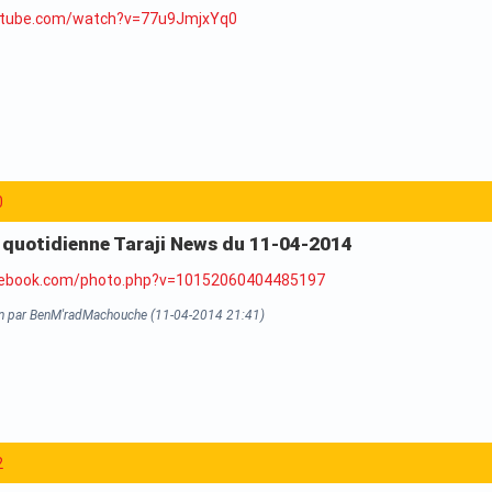
utube.com/watch?v=77u9JmjxYq0
0
a quotidienne Taraji News du 11-04-2014
cebook.com/photo.php?v=10152060404485197
on par BenM'radMachouche (11-04-2014 21:41)
2