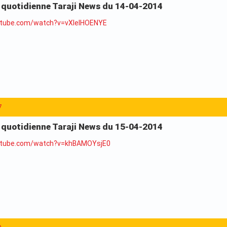
a quotidienne Taraji News du 14-04-2014
utube.com/watch?v=vXlelHOENYE
7
a quotidienne Taraji News du 15-04-2014
utube.com/watch?v=khBAMOYsjE0