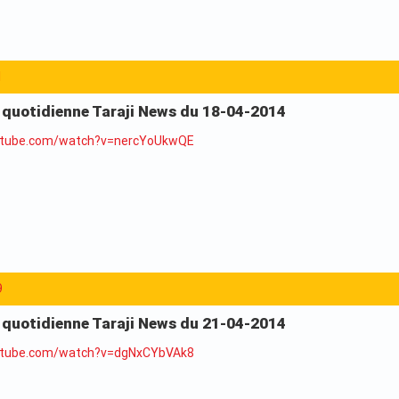
1
a quotidienne Taraji News du 18-04-2014
utube.com/watch?v=nercYoUkwQE
9
a quotidienne Taraji News du 21-04-2014
utube.com/watch?v=dgNxCYbVAk8