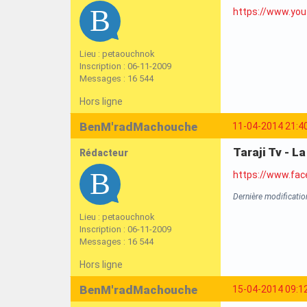
https://www.yo
Lieu : petaouchnok
Inscription : 06-11-2009
Messages : 16 544
Hors ligne
BenM'radMachouche
11-04-2014 21:4
Taraji Tv - L
Rédacteur
https://www.fa
Dernière modificati
Lieu : petaouchnok
Inscription : 06-11-2009
Messages : 16 544
Hors ligne
BenM'radMachouche
15-04-2014 09:1