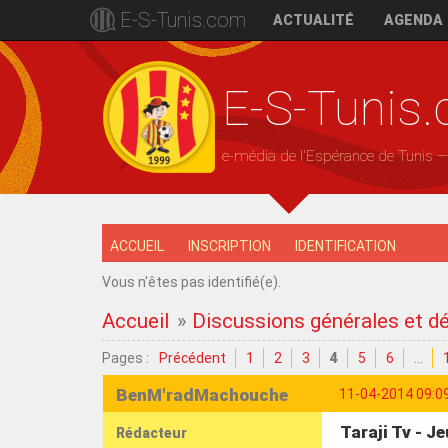
E-S-Tunis.com
ACTUALITÉ
AGENDA
E-S-Tunis
e-média de l'Espérance de Tunis 
ACCUEIL
INSCRIPTION
IDENTIFICATION
Vous n'êtes pas identifié(e).
Accueil
»
Discussions générales et d
Pages :
Précédent
1
2
3
4
5
6
…
BenM'radMachouche
11-04-2014 09:0
Taraji Tv - J
Rédacteur