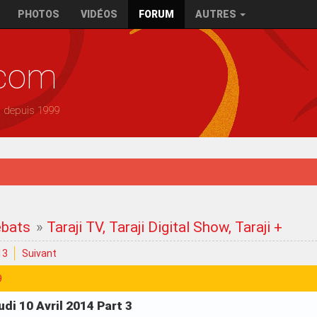
PHOTOS
VIDÉOS
FORUM
AUTRES
.com
— depuis 1999
ébats
»
Taraji TV, Taraji Digital Show, Taraji +
13
Suivant
9
eudi 10 Avril 2014 Part 3