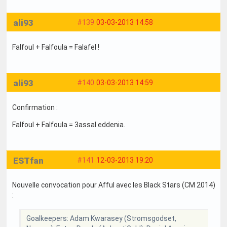
ali93
#139
03-03-2013 14:58
Falfoul + Falfoula = Falafel !
ali93
#140
03-03-2013 14:59
Confirmation :
Falfoul + Falfoula = 3assal eddenia.
ESTfan
#141
12-03-2013 19:20
Nouvelle convocation pour Afful avec les Black Stars (CM 2014)
:
Goalkeepers: Adam Kwarasey (Stromsgodset,