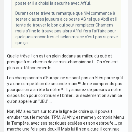
poste et il a choisi la sécurité avec Afful.
Durant cette trêve tu remarque que NM commence à
tester d'autres joueurs à ce poste AG tel que Abdi et il
tente de trouver le bon qui peut remplacer Chamem
mais s'il ne le trouve pas alors Afful fera l'affaire pour
quelques rencontres et selon moi ce n'est pas si grave
que ça.
Quelle trêve !! on est en plein dedans au milieu du gué et
presque à mi-chemin de ce mini-championnat... On n'en est
plus aux tâtonnements.
Les championnats d'Europe ne se sont pas arrêtés parce qu'il
y a une compétition de seconde main !!! Je ne comprends pas
pourquoi on a arrêté la nôtre !!.. Il y a assez de joueurs à notre
disposition pour continuer et briller... Si seulement on avait ce
qu'on appelle un "JEU" ...
Non, NM a eu tort sur toute la ligne de croire qu'il pouvait
entuber tout le monde, TPM, Al Ahly, et même y compris Menu
la Tempête, avec ses tactiques éculées et son esbroufe ... ça
marche une fois, pas deux !!! Mais lui il n'en a cure, il continue