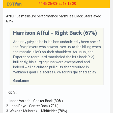
ESTfan
#145
26-03-2013 12:20
Afful : 5è meilleure performance parmi les Black Stars avec
67% :
Harrison Afful - Right Back (67%)
As tinny
(sic)
as he is, he has undoubtedly been one of
the few players who always lives up to the billing when
the mantle is left on their shoulders. As usual, the
Esperance rearguard marshaled the left-back
(sic)
brilliantly; his surging runs were exceptional and
indeed well calculated pull outs that resulted in
Wakaso's goal. He scores 67% for his gallant display.
Goal.com
Top 5 :
1. Isaac Vorsah - Center Back (80%)
2. John Boye - Center Back (70%)
3. Wakaso Mubarak – Midfielder (70%)