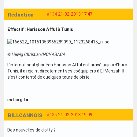
Rédaction
#134
21-02-2013 17:47
Effectif : Harisson Afful à Tunis
© Liewig Christian/NCI/ABACA
L’international ghanéen Harisson Afful est arrivé aujourd’hui à
Tunis, il a rejoint directement ses coéquipiers à El Menzah. Il
s’est contenté de quelques tours de piste.
est.org.tn
BILLCANNOIS
#135
21-02-2013 19:09
Des nouvelles de clotty ?