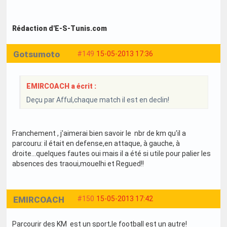
Rédaction d'E-S-Tunis.com
Gotsumoto
#149
15-05-2013 17:36
EMIRCOACH a écrit :
Deçu par Afful,chaque match il est en declin!
Franchement , j'aimerai bien savoir le nbr de km qu'il a
parcouru: il était en defense,en attaque, à gauche, à
droite...quelques fautes oui mais il a été si utile pour palier les
absences des traoui,mouelhi et Regued!!
EMIRCOACH
#150
15-05-2013 17:42
Parcourir des KM est un sport,le football est un autre!