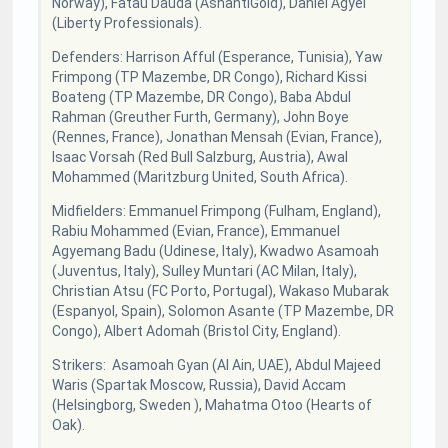
Norway), Fatau Dauda (AshantiGold), Daniel Agyei
(Liberty Professionals).
Defenders: Harrison Afful (Esperance, Tunisia), Yaw
Frimpong (TP Mazembe, DR Congo), Richard Kissi
Boateng (TP Mazembe, DR Congo), Baba Abdul
Rahman (Greuther Furth, Germany), John Boye
(Rennes, France), Jonathan Mensah (Evian, France),
Isaac Vorsah (Red Bull Salzburg, Austria), Awal
Mohammed (Maritzburg United, South Africa).
Midfielders: Emmanuel Frimpong (Fulham, England),
Rabiu Mohammed (Evian, France), Emmanuel
Agyemang Badu (Udinese, Italy), Kwadwo Asamoah
(Juventus, Italy), Sulley Muntari (AC Milan, Italy),
Christian Atsu (FC Porto, Portugal), Wakaso Mubarak
(Espanyol, Spain), Solomon Asante (TP Mazembe, DR
Congo), Albert Adomah (Bristol City, England).
Strikers: Asamoah Gyan (Al Ain, UAE), Abdul Majeed
Waris (Spartak Moscow, Russia), David Accam
(Helsingborg, Sweden ), Mahatma Otoo (Hearts of
Oak).