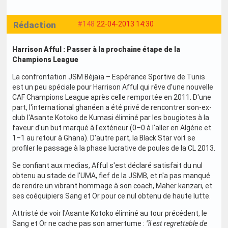
Rédaction
#148
22-04-2013 14:30
Harrison Afful : Passer à la prochaine étape de la
Champions League
La confrontation JSM Béjaïa – Espérance Sportive de Tunis
est un peu spéciale pour Harrison Afful qui rêve d'une nouvelle
CAF Champions League après celle remportée en 2011. D'une
part, l'international ghanéen a été privé de rencontrer son-ex-
club l'Asante Kotoko de Kumasi éliminé par les bougiotes à la
faveur d'un but marqué à l'extérieur (0–0 à l'aller en Algérie et
1–1 au retour à Ghana). D'autre part, la Black Star voit se
profiler le passage à la phase lucrative de poules de la CL 2013.
Se confiant aux medias, Afful s'est déclaré satisfait du nul
obtenu au stade de l'UMA, fief de la JSMB, et n'a pas manqué
de rendre un vibrant hommage à son coach, Maher kanzari, et
ses coéquipiers Sang et Or pour ce nul obtenu de haute lutte.
Attristé de voir l'Asante Kotoko éliminé au tour précédent, le
Sang et Or ne cache pas son amertume :
"il est regrettable de