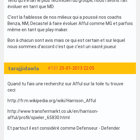
tenu qu'il était le plus technicien du groupe, nous l'avons fait
évoluer en tant que MD.
C'est la faiblesse de nos milieux qui a poussé nos coachs
Benza, NM, Decastel à faire évoluer Afful comme MG et parfois
même en tant que play maker.
Bon à chacun sont avis mais ce qui est certain et sur lequel
nous sommes d'accord c'est que c'est un sacré joueur.
tarajjidawla
#131
25-01-2013 22:05
Quand tu fais une recherchz sur Afful sur la toile tu trouve
ceci:
http://fr.m.wikipedia.org/wiki/Harrison_Afful
http://www.transfermarkt.co.uk/en/harrison-
afful/profil/spieler_65830.html
Et partout il est considéré comme Defenseur - Defender