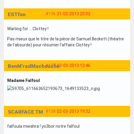
ESTfan
#136
21-02-2013 20:02
Waiting for ... Clottey !
Pas mieux que le titre de la pièce de Samuel Beckett (théatre
de l'absurde) pour résumer l'affaire Clottey !
BenM'radMachouche
#137
02-03-2013 12:46
Madame Falfoul
SCARFACE TM
#138
02-03-2013 19:32
falfoula mwahra ! yo3bor notre falfoul