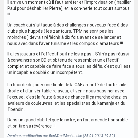
Il arrive un moment où il faut arrêter et l'improvisation ( habiller
Paul pour déshabiller Pierre), et la con-nerie tout court surtout
!!!
Un coach qui s'attaque à des challenges nouveaux face à des
clubs plus huppés ( les zantours, TPM ne sont pas les
moindres ) devrait réfléchir à dix fois avant de se lancer et
nous avec dans l'aventurisme et les compos d'amateurs !!!
Il a les joueurs et l'effectif ou il ne les a pas... S'il n'a pas réussi
à convaincre son BD et obtenu de ressembler un effectif
complet et capable de faire face à tous les défis, c'est qu'il est
un incapable doublé d'un incompétent.
La bourde de jouer une finale de la CAF amputé de toute l'aile
droite et d'un véritable relayeur, et venir nous bassiner avec
l'excuse : c'est la faute à pas de chance !!! ça marche chez les
avaleurs de couleuvres, et les spécialistes du kamanja et du
Tbendir...
Dans un grand club tel que le notre, on fait amende honorable
et on tire sa révérence !!!
Dernière modification par BenM'radMachouche (25-01-2013 19:32)