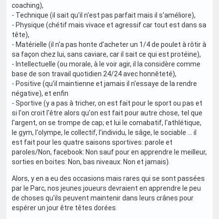
coaching),
- Technique (il sait qu'il n'est pas parfait mais il s'améliore),
- Physique (chétif mais vivace et agressif car tout est dans sa
tête),
- Matérielle (il n'a pas honte d'acheter un 1/4 de poulet à rôtir à
sa façon chez lui, sans caviare, car il sait ce qui est protéine),
- Intellectuelle (ou morale, à le voir agir, il la considère comme
base de son travail quotidien 24/24 avec honnêteté),
- Positive (qu'il maintienne et jamais il n'essaye de la rendre
négative), et enfin
- Sportive (y a pas à tricher, on est fait pour le sport ou pas et
si l'on croit l'être alors qu'on est fait pour autre chose, tel que
l'argent, on se trompe de cap; et lui le comabatif, l'athlétique,
le gym, l'olympe, le collectif, l'individu, le sâge, le sociable ... il
est fait pour les quatre saisons sportives: parole et
paroles/Non, facebook: Non sauf pour en apprendre le meilleur,
sorties en boites: Non, bas niveaux: Non et jamais).
Alors, y en a eu des occasions mais rares qui se sont passées
par le Parc, nos jeunes joueurs devraient en apprendre le peu
de choses qu'ils peuvent maintenir dans leurs crânes pour
espérer un jour être têtes dorées.