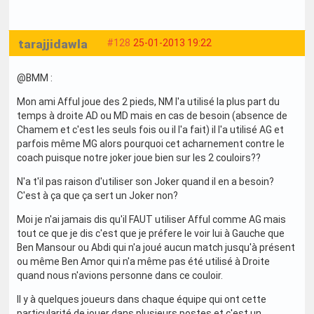
tarajjidawla
#128
25-01-2013 19:22
@BMM :
Mon ami Afful joue des 2 pieds, NM l'a utilisé la plus part du
temps à droite AD ou MD mais en cas de besoin (absence de
Chamem et c'est les seuls fois ou il l'a fait) il l'a utilisé AG et
parfois même MG alors pourquoi cet acharnement contre le
coach puisque notre joker joue bien sur les 2 couloirs??
N'a t'il pas raison d'utiliser son Joker quand il en a besoin?
C'est à ça que ça sert un Joker non?
Moi je n'ai jamais dis qu'il FAUT utiliser Afful comme AG mais
tout ce que je dis c'est que je préfere le voir lui à Gauche que
Ben Mansour ou Abdi qui n'a joué aucun match jusqu'à présent
ou même Ben Amor qui n'a même pas été utilisé à Droite
quand nous n'avions personne dans ce couloir.
Il y à quelques joueurs dans chaque équipe qui ont cette
particularité de jouer dans plusieurs postes et c'est un