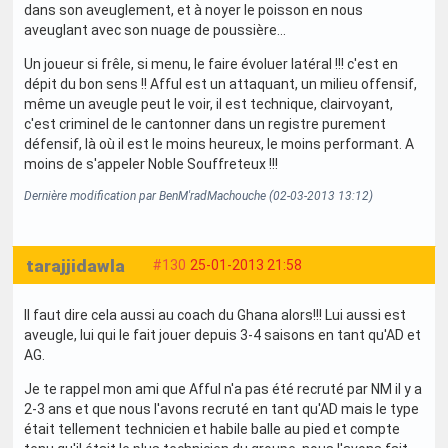
dans son aveuglement, et à noyer le poisson en nous
aveuglant avec son nuage de poussière...
Un joueur si frêle, si menu, le faire évoluer latéral !!! c'est en
dépit du bon sens !! Afful est un attaquant, un milieu offensif,
même un aveugle peut le voir, il est technique, clairvoyant,
c'est criminel de le cantonner dans un registre purement
défensif, là où il est le moins heureux, le moins performant. A
moins de s'appeler Noble Souffreteux !!!
Dernière modification par BenM'radMachouche (02-03-2013 13:12)
tarajjidawla
#130
25-01-2013 21:58
Il faut dire cela aussi au coach du Ghana alors!!! Lui aussi est
aveugle, lui qui le fait jouer depuis 3-4 saisons en tant qu'AD et
AG.
Je te rappel mon ami que Afful n'a pas été recruté par NM il y a
2-3 ans et que nous l'avons recruté en tant qu'AD mais le type
était tellement technicien et habile balle au pied et compte