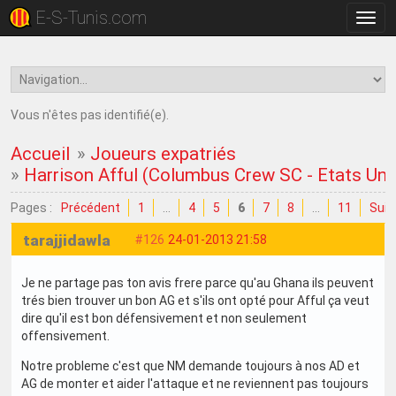
E-S-Tunis.com
Bascu
la
navig
Vous n'êtes pas identifié(e).
Accueil
»
Joueurs expatriés
»
Harrison Afful (Columbus Crew SC - Etats Uni
Pages :
Précédent
1
…
4
5
6
7
8
…
11
Suiv
tarajjidawla
#126
24-01-2013 21:58
Je ne partage pas ton avis frere parce qu'au Ghana ils peuvent
trés bien trouver un bon AG et s'ils ont opté pour Afful ça veut
dire qu'il est bon défensivement et non seulement
offensivement.
Notre probleme c'est que NM demande toujours à nos AD et
AG de monter et aider l'attaque et ne reviennent pas toujours