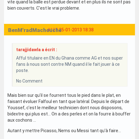
vite quand la balle est perdue devant et en plus ils ne sont pas
bien couverts. C'est le vrai probleme.
BenM'radMachouche
#127
25-01-2013 18:38
tarajjidawla a écrit :
Afful titulaire en EN du Ghana comme AG et nos super
fans à nous sont contre NM quand il le fait jouer à ce
poste.
No Comment
Mais bien sur qu'il se fourrent tous le pied dans le plat, en
faisant évoluer Falfoul en tant que latéral. Depuis le départ de
Youssef, c'est le meilleur technicien dont nous disposons,
bidextre qui plus est... On a des perles et on la fourre à bouffer
aux cochons ...
Autant y mettre Picasso, Nems ou Messi tant qu'à faire...