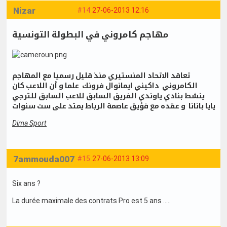
Nizar
#14
27-06-2013 12:16
مهاجم كامروني في البطولة التونسية
تعاقد الاتحاد المنستيري منذ قليل رسميا مع المهاجم
الكامروني داكيني ايمانوال فرونك علما و أن اللاعب كان
ينشط بنادي ياوندي الفريق السابق للاعب السابق للترجي
يايا بانانا و عقده مع فؤيق عاصمة الرباط يمتد على ست سنوات
Dima Sport
7ammouda007
#15
27-06-2013 13:09
Six ans ?
La durée maximale des contrats Pro est 5 ans .....