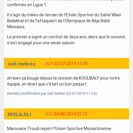
confirmés en Ligue 1.
Il s'agit du milieu de terrain de l'Etoile Sportive du Sahel Wael
Bellakhal et de l'attaquant de l'Olympique de Béja Nabil
Missaoui.
Le premier a signé un contrat de deux ans, alors que le second
s'est engagé pour une seule saison.
sidi mehrez
#24
22-07-2014 11:24
eh bien ça bouge depuis la cession de KOULIBALY pour notre
équipe, on dirait que c'était un bon paquet...
Dernière modification par sidi mehrez (22-07-2014 11:25)
MOLAJILI
#25
04-08-2014 22:12
Marouane Troudi rejoint l'Union Sportive Monastirienne