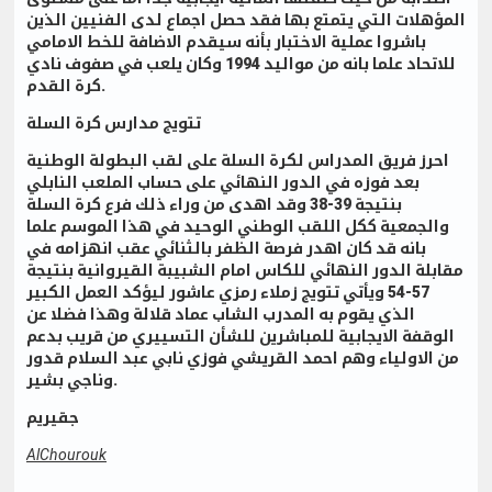
المؤهلات التي يتمتع بها فقد حصل اجماع لدى الفنيين الذين
باشروا عملية الاختبار بأنه سيقدم الاضافة للخط الامامي
للاتحاد علما بانه من مواليد 1994 وكان يلعب في صفوف نادي
كرة القدم.
تتويج مدارس كرة السلة
احرز فريق المدراس لكرة السلة على لقب البطولة الوطنية
بعد فوزه في الدور النهائي على حساب الملعب النابلي
بنتيجة 39-38 وقد اهدى من وراء ذلك فرع كرة السلة
والجمعية ككل اللقب الوطني الوحيد في هذا الموسم علما
بانه قد كان اهدر فرصة الظفر بالثنائي عقب انهزامه في
مقابلة الدور النهائي للكاس امام الشبيبة القيروانية بنتيجة
57-54 ويأتي تتويج زملاء رمزي عاشور ليؤكد العمل الكبير
الذي يقوم به المدرب الشاب عماد قلالة وهذا فضلا عن
الوقفة الايجابية للمباشرين للشأن التسييري من قريب بدعم
من الاولياء وهم احمد القريشي فوزي نابي عبد السلام قدور
وناجي بشير.
جقيريم
AlChourouk