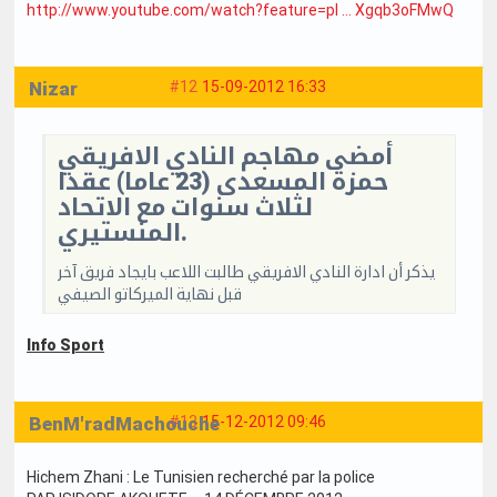
http://www.youtube.com/watch?feature=pl … Xgqb3oFMwQ
Nizar
#12
15-09-2012 16:33
أمضى مهاجم النادي الافريقي
حمزة المسعدى (23 عاما) عقدا
لثلاث سنوات مع الاتحاد
المنستيري.
يذكر أن ادارة النادي الافريقي طالبت اللاعب بايجاد فريق آخر
قبل نهاية الميركاتو الصيفي
Info Sport
BenM'radMachouche
#13
15-12-2012 09:46
Hichem Zhani : Le Tunisien recherché par la police