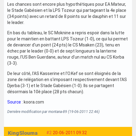
Les chances sont encore plus hypothétiques pour EA Mateur,
le Stade Gabésien et la LPS Tozeur qui partageant la 4e place
(34 points) avec un retard de 8 points sur le dauphin et 11 sur
le leader.
En bas du tableau, le SC Moknine a repris espoir dans la lutte
pour le maintien en battant LPS Tozeur (1-0), ce qui lui permet
de devancer d'un point (24 pts) le CS Msaken (23), tenu en
échec par le leader (0-0) et de sept longueurs la lanterne
rouge, l'US Ben Guerdane, auteur d'un match nul au CS Korba
(3-3).
De leur côté, l'AS Kasserine et l'O.Kef se sont éloignés de la
zone de relégation en s'imposant respectivement devant l'AS
Djerba (3-1) et le Stade Gabésien (1-0). Ils se partagent
désormais la 10è place (28 pts chacun).
Source
: koora.com
Dernière modification par montana-89 (19-06-2011 22:46)
KingSlouma
#2
20-06-2011 09:32