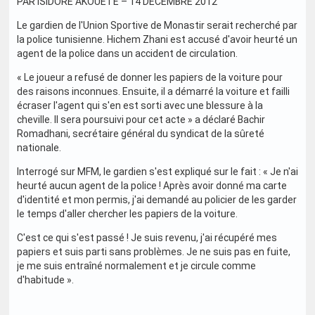
PAR ISIDORE AKOUETE – 14 DÉCEMBRE 2012
Le gardien de l'Union Sportive de Monastir serait recherché par
la police tunisienne. Hichem Zhani est accusé d'avoir heurté un
agent de la police dans un accident de circulation.
« Le joueur a refusé de donner les papiers de la voiture pour
des raisons inconnues. Ensuite, il a démarré la voiture et failli
écraser l'agent qui s'en est sorti avec une blessure à la
cheville. Il sera poursuivi pour cet acte » a déclaré Bachir
Romadhani, secrétaire général du syndicat de la sûreté
nationale.
Interrogé sur MFM, le gardien s'est expliqué sur le fait : « Je n'ai
heurté aucun agent de la police ! Après avoir donné ma carte
d'identité et mon permis, j'ai demandé au policier de les garder
le temps d'aller chercher les papiers de la voiture.
C'est ce qui s'est passé ! Je suis revenu, j'ai récupéré mes
papiers et suis parti sans problèmes. Je ne suis pas en fuite,
je me suis entraîné normalement et je circule comme
d'habitude ».