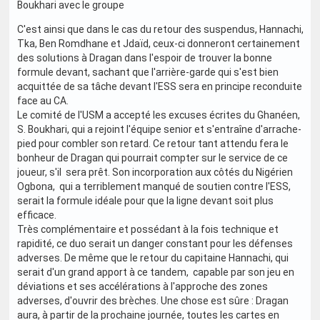
Boukhari avec le groupe
C'est ainsi que dans le cas du retour des suspendus, Hannachi,
Tka, Ben Romdhane et Jdaïd, ceux-ci donneront certainement
des solutions à Dragan dans l'espoir de trouver la bonne
formule devant, sachant que l'arrière-garde qui s'est bien
acquittée de sa tâche devant l'ESS sera en principe reconduite
face au CA.
Le comité de l'USM a accepté les excuses écrites du Ghanéen,
S. Boukhari, qui a rejoint l'équipe senior et s'entraîne d'arrache-
pied pour combler son retard. Ce retour tant attendu fera le
bonheur de Dragan qui pourrait compter sur le service de ce
joueur, s'il sera prêt. Son incorporation aux côtés du Nigérien
Ogbona, qui a terriblement manqué de soutien contre l'ESS,
serait la formule idéale pour que la ligne devant soit plus
efficace.
Très complémentaire et possédant à la fois technique et
rapidité, ce duo serait un danger constant pour les défenses
adverses. De même que le retour du capitaine Hannachi, qui
serait d'un grand apport à ce tandem, capable par son jeu en
déviations et ses accélérations à l'approche des zones
adverses, d'ouvrir des brèches. Une chose est sûre : Dragan
aura, à partir de la prochaine journée, toutes les cartes en