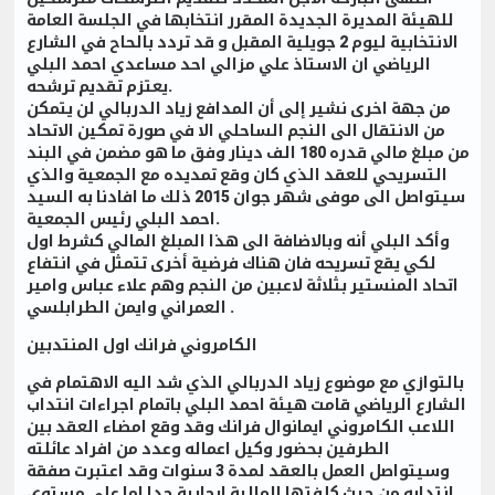
للهيئة المديرة الجديدة المقرر انتخابها في الجلسة العامة
الانتخابية ليوم 2 جويلية المقبل و قد تردد بالحاح في الشارع
الرياضي ان الاستاذ علي مزالي احد مساعدي احمد البلي
يعتزم تقديم ترشحه.
من جهة اخرى نشير إلى أن المدافع زياد الدربالي لن يتمكن
من الانتقال الى النجم الساحلي الا في صورة تمكين الاتحاد
من مبلغ مالي قدره 180 الف دينار وفق ما هو مضمن في البند
التسريحي للعقد الذي كان وقع تمديده مع الجمعية والذي
سيتواصل الى موفى شهر جوان 2015 ذلك ما افادنا به السيد
احمد البلي رئيس الجمعية.
وأكد البلي أنه وبالاضافة الى هذا المبلغ المالي كشرط اول
لكي يقع تسريحه فان هناك فرضية أخرى تتمثل في انتفاع
اتحاد المنستير بثلاثة لاعبين من النجم وهم علاء عباس وامير
العمراني وايمن الطرابلسي .
الكامروني فرانك اول المنتدبين
بالتوازي مع موضوع زياد الدربالي الذي شد اليه الاهتمام في
الشارع الرياضي قامت هيئة احمد البلي باتمام اجراءات انتداب
اللاعب الكامروني ايمانوال فرانك وقد وقع امضاء العقد بين
الطرفين بحضور وكيل اعماله وعدد من افراد عائلته
وسيتواصل العمل بالعقد لمدة 3 سنوات وقد اعتبرت صفقة
انتدابه من حيث كلفتها المالية ايجابية جدا اما على مستوى