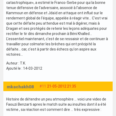
catastrophique», a estimé le Franco-Serbe pour qui la bonne
tenue défensive de l'adversaire, associé à l'absence de
Kammoun en défense et Jdaïd en attaque ont influé sur le
rendement global de l'équipe, appelée à réagir vite… C'est vrai
que cette défaite peu attendue est mal à digérer, mais à
Dragan et ses protégés de retenir les leçons adéquates pour
rectifier le tir dès dimanche prochain à Béni Khalled…
L'essentiel maintenant, c'est de se ressaisir et de continuer à
travailler pour colmater les brèches qui ont précipité la
défaite… car, c'est à partir des échecs qu'on aspire aux
victoires…
Auteur : T.K.
Ajouté le : 14-03-2012
mkachakh08
#11
21-05-2012 21:35
Histoire de détendre un peu atmosphère ... voici une video de
Faouzi Benzarti apres le match suite au insultes dont il a été
victime , sa réaction est comment dire ... très expressive :