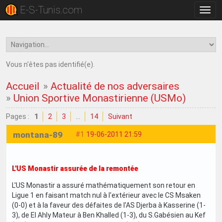
E-S-Tunis.com
Bascu
la
navig
Vous n'êtes pas identifié(e).
Accueil
»
Actualité de nos adversaires
»
Union Sportive Monastirienne (USMo)
Pages :
1
2
3
…
14
Suivant
montana-89
#1
19-06-2011 21:59
L'US Monastir assurée de la remontée
L'US Monastir a assuré mathématiquement son retour en
Ligue 1 en faisant match nul à l'extérieur avec le CS Msaken
(0-0) et à la faveur des défaites de l'AS Djerba à Kasserine (1-
3), de El Ahly Mateur à Ben Khalled (1-3), du S.Gabésien au Kef