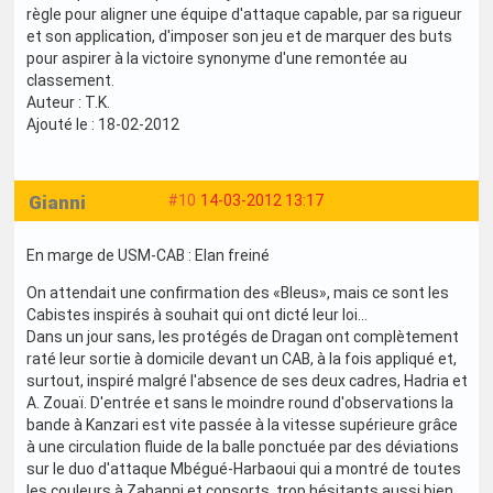
règle pour aligner une équipe d'attaque capable, par sa rigueur
et son application, d'imposer son jeu et de marquer des buts
pour aspirer à la victoire synonyme d'une remontée au
classement.
Auteur : T.K.
Ajouté le : 18-02-2012
Gianni
#10
14-03-2012 13:17
En marge de USM-CAB : Elan freiné
On attendait une confirmation des «Bleus», mais ce sont les
Cabistes inspirés à souhait qui ont dicté leur loi…
Dans un jour sans, les protégés de Dragan ont complètement
raté leur sortie à domicile devant un CAB, à la fois appliqué et,
surtout, inspiré malgré l'absence de ses deux cadres, Hadria et
A. Zouaï. D'entrée et sans le moindre round d'observations la
bande à Kanzari est vite passée à la vitesse supérieure grâce
à une circulation fluide de la balle ponctuée par des déviations
sur le duo d'attaque Mbégué-Harbaoui qui a montré de toutes
les couleurs à Zahanni et consorts, trop hésitants aussi bien