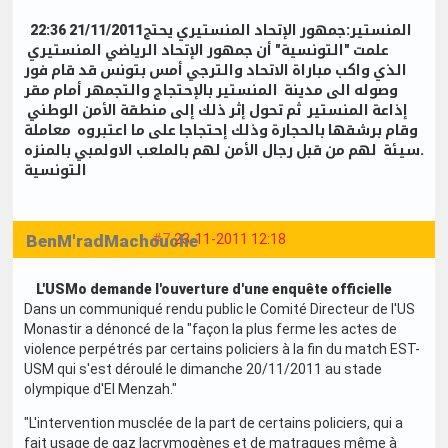
المنستير:جمهور الإتحاد المنستيري يحتج21/11/2011 22:36
علمت "التونسية" أن جمهور الإتحاد الرياضي المنستيري
الذي واكب مباراة الاتحاد والترجي أمس بتونس قد قام فور
وصوله الى مدينة المنستير بالإحتجاج والتجمهر أمام مقر
إذاعة المنستير ثم تحول إثر ذلك إلى منطقة الأمن الوطني
وقام برشقها بالحجارة وذلك إحتجاجا على ما اعتبروه معاملة
سيئة لهم من قبل رجال الأمن لهم بالملعب الاولمبي بالمنزه.
التونسية
BenM'radMachouche
#7
23-11-2011 12:18
L'USMo demande l'ouverture d'une enquête officielle
Dans un communiqué rendu public le Comité Directeur de l'US
Monastir a dénoncé de la "façon la plus ferme les actes de
violence perpétrés par certains policiers à la fin du match EST-
USM qui s'est déroulé le dimanche 20/11/2011 au stade
olympique d'El Menzah."
"L'intervention musclée de la part de certains policiers, qui a
fait usage de gaz lacrymogènes et de matraques même à