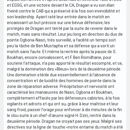
et EGSG, et une victoire devant le CA, Dragan a vu son élan
freiné contre le CAB qui a préservé à la fois son invincibilité et
son leadership. Ayant raté leur entrée dans le match en
encaissant un but précoce sur une bévue défensive, les
protégés de Dragan ont tenté par la suite de revenir dans le
match, mais sans résultat. Leur jeu long en direction du duo de
pointe Ogbona-Nasri, très surveillé, a facilité un temps soit
peu la tâche de Ben Mustapha et sa défense qui a sorti un
match sans faute. Et même la rentrée après la pause de S.
Boukhari, encore convalescent, et F. Ben Romdhane, pour
soutenir l'attaque, n'a pas apporté le résultat escompté, et ce,
malgré la domination des «Bleus» lors de la deuxième période.
Une domination stérile due essentiellement à l'absence de
concentration et de lucidité des hommes de pointe dans la
zone de réparation adverse. Précipitation et nervosité ont
caractérisé les manœuvres de Nasri, Ogbona et Boukhari,
complètement effacés par les défenseurs cabistes, à la fois
vigilants et adroits et qui ont su, grâce à leur maîtrise et leur
sang froid, passer l'orage pour enfoncer à dix minutes de la fin
le clou suite à un chef-d'œuvre signé H. Dziri, rentré dans la
deuxième période. Dragan ne croyait pas ses yeux. Malgré ses
directives sur la ligne de touche «notre entame du match a été