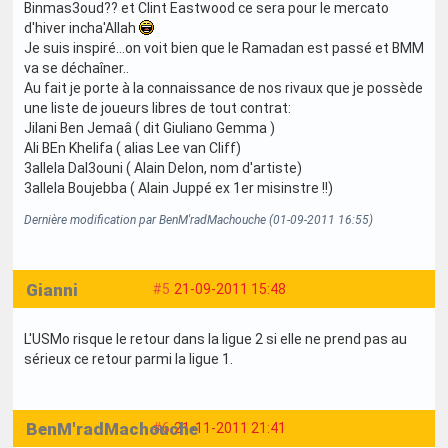
Binmas3oud?? et Clint Eastwood ce sera pour le mercato
d'hiver incha'Allah
Je suis inspiré...on voit bien que le Ramadan est passé et BMM
va se déchaîner..
Au fait je porte à la connaissance de nos rivaux que je possède
une liste de joueurs libres de tout contrat:
Jilani Ben Jemaâ ( dit Giuliano Gemma )
Ali BEn Khelifa ( alias Lee van Cliff)
3allela Dal3ouni ( Alain Delon, nom d'artiste)
3allela Boujebba ( Alain Juppé ex 1er misinstre !!)
Dernière modification par BenM'radMachouche (01-09-2011 16:55)
Gianni
#5
21-09-2011 15:48
L'USMo risque le retour dans la ligue 2 si elle ne prend pas au
sérieux ce retour parmi la ligue 1.
BenM'radMachouche
#6
21-11-2011 21:41