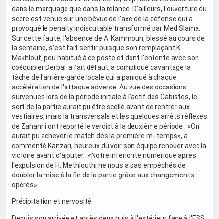
dans le marquage que dans la relance. D'ailleurs, l'ouverture du
score est venue sur une bévue de l'axe de la défense qui a
provoqué le penalty indiscutable transformé par Med Slama.
Sur cette faute, l'absence de A. Kammoun, blessé au cours de
la semaine, s'est fait sentir puisque son remplaçant K.
Makhlouf, peu habitué à ce poste et dont l'entente avec son
coéquipier Derbali a fait défaut, a compliqué davantage la
tâche de l'arrière-garde locale qui a paniqué à chaque
accélération de l'attaque adverse. Au vue des occasions
survenues lors de la période initiale à l'actif des Cabistes, le
sort de la partie aurait pu être scellé avant de rentrer aux
vestiaires, mais la transversale et les quelques arrêts réflexes
de Zahanni ont reporté le verdict à la deuxième période : «On
aurait pu achever le match dès la première mi-temps», a
commenté Kanzari, heureux du voir son équipe renouer avec la
victoire avant d'ajouter : «Notre infériorité numérique après
l'expulsion de H. Methlouthi ne nous a pas empêchés de
doubler la mise à la fin de la partie grâce aux changements
opérés».
Précipitation et nervosité
Depuis son arrivée et après deux nuls à l'extérieur face à l'ESS