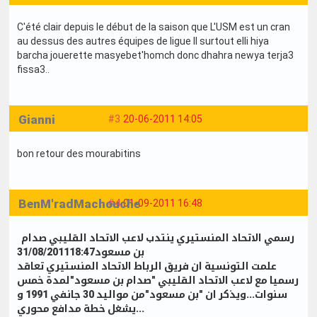
C'été clair depuis le début de la saison que L'USM est un cran
au dessus des autres équipes de ligue II surtout elli hiya
barcha jouerette masyebet'homch donc dhahra newya terja3
fissa3..
Gianni
#3
20-06-2011 14:05
bon retour des mourabitins
BenM'radMachouche
#4
01-09-2011 16:48
رسمي الاتحاد المنستيري ينتدب لاعب الاتحاد القليبي صدام
بن مسعود31/08/201118:47
علمت التونسية ان فريق الرباط الاتحاد المنستيري تعاقد
رسميا مع لاعب الاتحاد القليبي "صدام بن مسعود"لمدة خمس
سنوات...ويذكر ان "بن مسعود"من مواليد 30 جانفي 1991 و
يشغل خطة مدافع محوري...