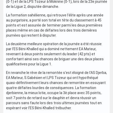
(0-1) et de la LPS Tozeur à Moknine (0-1), lors de la 23e journée
de la Ligue 2, disputée dimanche.
La formation sahélienne, qui retrouve l'élite après une année
au purgatoire, a porté son total en tête du classement à 45
points et est assurée de terminer parmi les deux premières
places même en cas de défaites lors des trois dernières
journées qui restent à disputer.
La deuxième meilleure opération de la journée a été réussie
par l'ES Béni-Khalled qui a dominé nettement EA Mateur,
revenant à deux points seulement du leader (42 pts) et
confortant ainsi ses chances de briguer une des deux places
qualificatives pour la Ligue 1.
En revanche le rêve de la remontée s'est éloigné de l'AS Djerba,
EA Mateur, S.Gabésien et LPS Tozeur qui ont hypothéqué
quasi-définitivement leurs chances de remontée en essuyant
quatre défaites lourdes de conséquences. La formation
djerbienne, la mieux lotie, occupe la 3è place avec 35 points,
soit 7 points de retard sur le dauphin et devra réussir un
parcours sans faute lors des trois ultimes journées tout en
espérant voir l'ES Béni-Khalled trébucher.