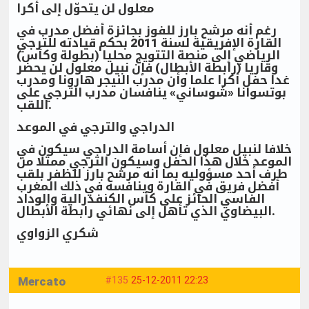
معلول لن يتحوّل إلى أكرا
رغم أنه مرشح بارز للفوز بجائزة أفضل مدرب في
القارة الإفريقية لسنة 2011 بحكم قيادته للترجي
الرياضي إلى منصة التتويج محليا (بطولة وكأس)
وقاريا (رابطة الأبطال) فإن نبيل معلول لن يحضر
غدا حفل أكرا علما وأن مدرب النيجر هارونا ومدرب
بوتسوانا «شوساني» ينافسان مدرب الترجي على
اللقب.
الدراجي والترجي في الموعد
خلافا لنبيل معلول فإن أسامة الدراجي سيكون في
الموعد خلال هذا الحفل وسيكون الترجي ممثلا من
طرف أحد مسؤوليه بما أنه مرشح بارز للظفر بلقب
أفضل فريق في القارة وينافسه في ذلك المغرب
الفاسي الحائز على كأس الكنفدرالية والوداد
البيضاوي الذي تأهل إلى نهائي رابطة الأبطال.
شكري الزواوي
Mercato
#135
25-12-2011 22:23