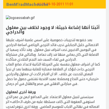
BenM'radMachouche
#128
19-10-2011 11:01
أثبتا أنها إشاعة خبيثة: لا وجود لخلاف بين معلول
والدراجي
بعد خضوعه لتدريبات خصوصية على اسس علمية اشرف عليها
الاخصائي خليل الجبايلي تدرب قائد الترجي الرياضي اسامة الدراجي
في اليومين الاخيرين تحت اشراف نبيل معلول.. وقد تأكد رسميا ان
الاصابة التي كان يعاني منها قد زالت تماما.. وبالتالي فان مشاركة
الدراجي في لقاء السبت ضد النجم الخلادي متأكدة..
كما ان اشراف معلول بنفسه على المرحلة الثانية لاعداد صانع العاب
الترجي جاءت لتؤكد ان العلاقة ممتازة للغاية بينهما بعد ان تجرأ
البعض للحديث عن خلاف.. الا ان الايام اكدت ان معلول والدراجي
«ترجيان» حتى النخاع ومصلحة عميد الاندية تقتضي حصول ما حصل
في مباراتي الاهلي في مصر والهلال في أم درمان..
ورقة أخرى لمعلول
سيتسنى لنبيل معلول الاعتماد على المدافع ايمن بن عمر الذي
استوفى العقوبة التي كانت مسلطة عليه من طرف الـ»كاف» اثر
اقصائه في نهائي الاياب للموسم الماضي.. ورقة اخرى تتوفر لمدرب