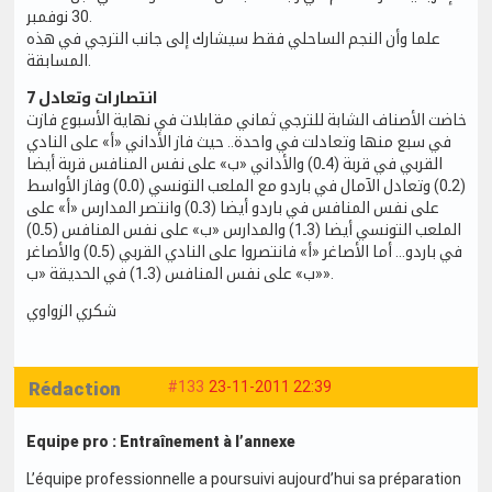
30 نوفمبر.
علما وأن النجم الساحلي فقط سيشارك إلى جانب الترجي في هذه
المسابقة.
7 انتصارات وتعادل
خاضت الأصناف الشابة للترجي ثماني مقابلات في نهاية الأسبوع فازت
في سبع منها وتعادلت في واحدة.. حيث فاز الأداني «أ» على النادي
القربي في قربة (4ـ0) والأداني «ب» على نفس المنافس قربة أيضا
(2ـ0) وتعادل الآمال في باردو مع الملعب التونسي (0ـ0) وفاز الأواسط
على نفس المنافس في باردو أيضا (3ـ0) وانتصر المدارس «أ» على
الملعب التونسي أيضا (3ـ1) والمدارس «ب» على نفس المنافس (5ـ0)
في باردو... أما الأصاغر «أ» فانتصروا على النادي القربي (5ـ0) والأصاغر
«ب» على نفس المنافس (3ـ1) في الحديقة «ب».
شكري الزواوي
Rédaction
#133
23-11-2011 22:39
Equipe pro : Entraînement à l’annexe
L’équipe professionnelle a poursuivi aujourd’hui sa préparation