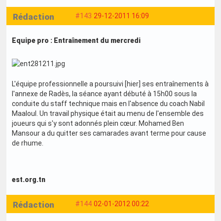
Rédaction
#143
29-12-2011 16:09
Equipe pro : Entraînement du mercredi
L'équipe professionnelle a poursuivi [hier] ses entraînements à
l'annexe de Radès, la séance ayant débuté à 15h00 sous la
conduite du staff technique mais en l'absence du coach Nabil
Maaloul. Un travail physique était au menu de l'ensemble des
joueurs qui s'y sont adonnés plein cœur. Mohamed Ben
Mansour a du quitter ses camarades avant terme pour cause
de rhume.
est.org.tn
Rédaction
#144
02-01-2012 00:22