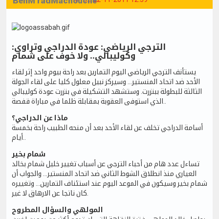
BenM'radMachouche
:الترجي الرياضي: عودة الدراجي وتراوي
وكوليبالي.. ولا خوف على شمام
يستأنف الترجي الرياضي اليوم التمارين بعد راحة بيوم واحد إثر لقاء
الأحد ضد اتحاد المنستير... وسيركز نبيل معلول كليا على لقاء الجولة
الثالثة للبطولة ببنزرت. وستشهد التشكيلة في بنزرت عودة كوليبالي
الذي استوفى العقوبة بمقابلة ظلما في مباراة قفصة..
ماذا عن الدراجي؟
أسامة الدراجي تخلف عن لقاء الأحد بعد أن منحه الطبيب راحة بخمسة
أيام..
شمام بخير
تساءل عدد هام من أحباء الترجي عن أسباب تغيير خليل شمام بخالد
العياري منذ انطلاق الشوط الثاني ضد اتحاد المنستير... والجواب أن
شمام بخير وسيكون في الموعد اليوم عند استئناف التمارين... وتغييره
كان ناتجا عن الارهاق لا غير.
المولهي والسؤال المطروح