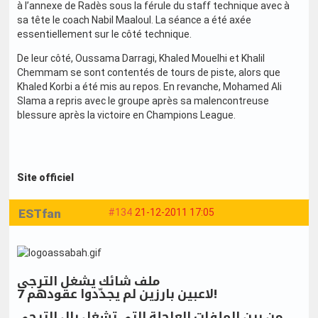
à l’annexe de Radès sous la férule du staff technique avec à
sa tête le coach Nabil Maaloul. La séance a été axée
essentiellement sur le côté technique.
De leur côté, Oussama Darragi, Khaled Mouelhi et Khalil
Chemmam se sont contentés de tours de piste, alors que
Khaled Korbi a été mis au repos. En revanche, Mohamed Ali
Slama a repris avec le groupe après sa malencontreuse
blessure après la victoire en Champions League.
Site officiel
ESTfan
#134
21-12-2011 17:05
ملف شائك يشغل الترجي
7 لاعبين بارزين لم يجدّدوا عقودهم!
من بين الملفات العاجلة التي تشغل بال الترجي