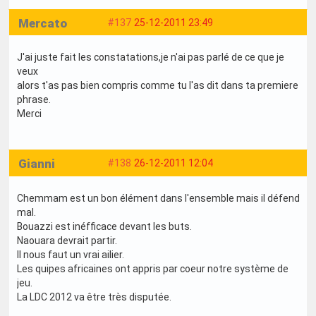
Mercato
#137
25-12-2011 23:49
J'ai juste fait les constatations,je n'ai pas parlé de ce que je
veux
alors t'as pas bien compris comme tu l'as dit dans ta premiere
phrase.
Merci
Gianni
#138
26-12-2011 12:04
Chemmam est un bon élément dans l'ensemble mais il défend
mal.
Bouazzi est inéfficace devant les buts.
Naouara devrait partir.
Il nous faut un vrai ailier.
Les quipes africaines ont appris par coeur notre système de
jeu.
La LDC 2012 va être très disputée.