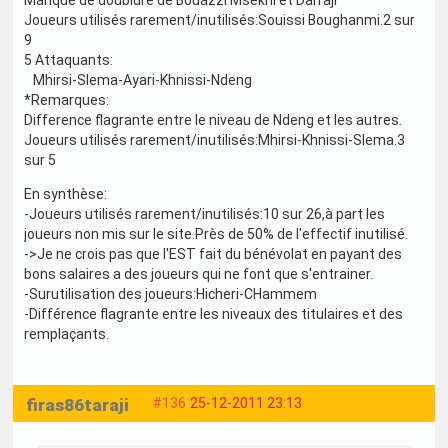
Joueurs utilisés rarement/inutilisés:Souissi Boughanmi.2 sur
9
5 Attaquants:
Mhirsi-Slema-Ayari-Khnissi-Ndeng
*Remarques:
Difference flagrante entre le niveau de Ndeng et les autres.
Joueurs utilisés rarement/inutilisés:Mhirsi-Khnissi-Slema.3
sur 5
En synthèse:
-Joueurs utilisés rarement/inutilisés:10 sur 26,à part les
joueurs non mis sur le site.Près de 50% de l'effectif inutilisé.
->Je ne crois pas que l'EST fait du bénévolat en payant des
bons salaires a des joueurs qui ne font que s'entrainer.
-Surutilisation des joueurs:Hicheri-CHammem
-Différence flagrante entre les niveaux des titulaires et des
remplaçants.
firas86taraji
#136
25-12-2011 23:13