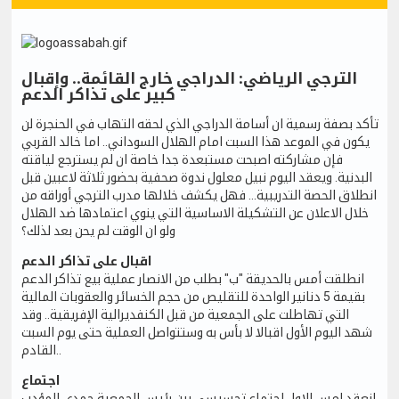
الترجي الرياضي: الدراجي خارج القائمة.. وإقبال
كبير على تذاكر الدعم
تأكد بصفة رسمية ان أسامة الدراجي الذي لحقه التهاب في الحنجرة لن
يكون في الموعد هذا السبت امام الهلال السوداني.. اما خالد القربي
فإن مشاركته اصبحت مستبعدة جدا خاصة ان لم يسترجع لياقته
البدنية. ويعقد اليوم نبيل معلول ندوة صحفية بحضور ثلاثة لاعبين قبل
انطلاق الحصة التدريبية... فهل يكشف خلالها مدرب الترجي أوراقه من
خلال الاعلان عن التشكيلة الاساسية التي ينوي اعتمادها ضد الهلال
ولو ان الوقت لم يحن بعد لذلك؟
اقبال على تذاكر الدعم
انطلقت أمس بالحديقة "ب" بطلب من الانصار عملية بيع تذاكر الدعم
بقيمة 5 دنانير الواحدة للتقليص من حجم الخسائر والعقوبات المالية
التي تهاطلت على الجمعية من قبل الكنفديرالية الإفريقية.. وقد
شهد اليوم الأول اقبالا لا بأس به وستتواصل العملية حتى يوم السبت
القادم..
اجتماع
انعقد امس الاول اجتماع تحسيسي بين رئيس الجمعية حمدي المؤدب