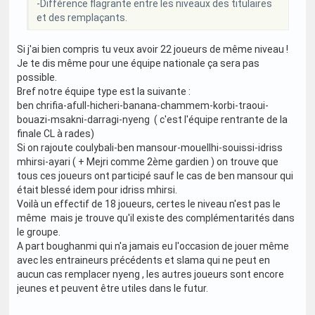
-Différence flagrante entre les niveaux des titulaires
et des remplaçants.
Si j'ai bien compris tu veux avoir 22 joueurs de même niveau !
Je te dis même pour une équipe nationale ça sera pas
possible.
Bref notre équipe type est la suivante :
ben chrifia-afull-hicheri-banana-chammem-korbi-traoui-
bouazi-msakni-darragi-nyeng ( c'est l'équipe rentrante de la
finale CL à rades)
Si on rajoute coulybali-ben mansour-mouellhi-souissi-idriss
mhirsi-ayari ( + Mejri comme 2ème gardien ) on trouve que
tous ces joueurs ont participé sauf le cas de ben mansour qui
était blessé idem pour idriss mhirsi.
Voilà un effectif de 18 joueurs, certes le niveau n'est pas le
même mais je trouve qu'il existe des complémentarités dans
le groupe.
A part boughanmi qui n'a jamais eu l'occasion de jouer même
avec les entraineurs précédents et slama qui ne peut en
aucun cas remplacer nyeng , les autres joueurs sont encore
jeunes et peuvent être utiles dans le futur.