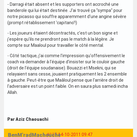
- Darragi était absent et les supporters ont accroché une
banderole qui lui était destinée. J'ai trouvé ça "sympa" pour
notre picasso qui souffre apparemment d'une angine sévère
(prompt rétablissement 'capitano'!)
- Les joueurs étaient décontractés, c'est un bon signe et
j'espère qu'ils ne prendront pas le match à la légère. Je
compte sur Maaloul pour travailler le côté mental.
- Côté tactique, j'ai comme l'impression qu'offensivement le
coach va demander à l'équipe d'insister sur le couloir gauche
(droit de l'équipe soudanaise). Bouazzi et Msekni, qui se
relayaient sans cesse, jouaient pratiquement les 2 ensemble
à gauche. Peut-être que Maâloul pense que l'arrière droit de
l'adversaire est un point faible. On en saura plus samedi incha
Allah.
Par Aziz Chaouachi
BenM'radMachouche
#127
14-10-2011 09:47