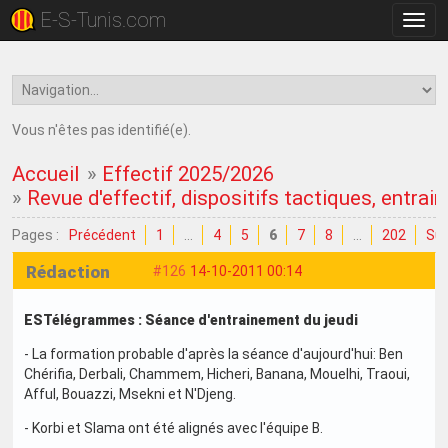
E-S-Tunis.com
Bascu
la
navig
Vous n'êtes pas identifié(e).
Accueil
»
Effectif 2025/2026
»
Revue d'effectif, dispositifs tactiques, entrain
Pages :
Précédent
1
…
4
5
6
7
8
…
202
Sui
Rédaction
#126
14-10-2011 00:14
ESTélégrammes : Séance d'entrainement du jeudi
- La formation probable d'après la séance d'aujourd'hui: Ben
Chérifia, Derbali, Chammem, Hicheri, Banana, Mouelhi, Traoui,
Afful, Bouazzi, Msekni et N'Djeng.
- Korbi et Slama ont été alignés avec l'équipe B.