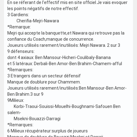
En se réferant de l'effectif mis en site officiel.Je vais evoquer
les points négatifs de notre effectif.
3 Gardiens:
Cherifia-Mejri-Nawara
*Remarque:
Mejri qui accepte la banquette,et Nawara qui retrouve pas la
confiance du Coach,manque de concurrence.
Joueurs utilisés rarement/inutilisés: Mejri Nawara. 2 sur 3
9 défenseurs:
dont 4 axiaux: Ben Mansour-Hicheri-Coulibaly-Banana
et 5 latéraux: Derbali-Ben Amor-Ben Brahim-Chamem-afful
*Remarques:
3 Etrangers dans un secteur défensif
Manque de doublure pour Chammem.
Joueurs utilisés rarement/inutilisés:Ben Mansour-Ben Amor-
Ben Brahim.3 sur 9
9Milieux:
Korbi-Traoui-Souissi-Mouelhi-Boughnami-Safouen Ben
salem-
Msekni-Bouazzi-Darragi
*Remarques:
6 Milieux récupérateur:surplus de joueurs
Manque de doublure de Bouazzi Msekni et Darraji