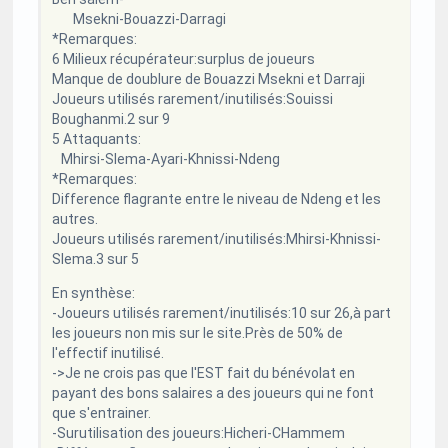
Msekni-Bouazzi-Darragi
*Remarques:
6 Milieux récupérateur:surplus de joueurs
Manque de doublure de Bouazzi Msekni et Darraji
Joueurs utilisés rarement/inutilisés:Souissi
Boughanmi.2 sur 9
5 Attaquants:
Mhirsi-Slema-Ayari-Khnissi-Ndeng
*Remarques:
Difference flagrante entre le niveau de Ndeng et les
autres.
Joueurs utilisés rarement/inutilisés:Mhirsi-Khnissi-
Slema.3 sur 5
En synthèse:
-Joueurs utilisés rarement/inutilisés:10 sur 26,à part
les joueurs non mis sur le site.Près de 50% de
l'effectif inutilisé.
->Je ne crois pas que l'EST fait du bénévolat en
payant des bons salaires a des joueurs qui ne font
que s'entrainer.
-Surutilisation des joueurs:Hicheri-CHammem