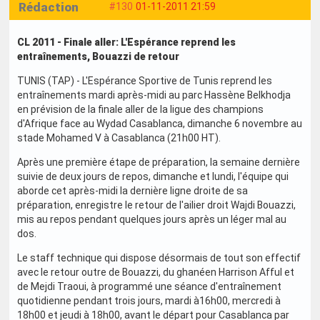
Rédaction
#130
01-11-2011 21:59
CL 2011 - Finale aller: L'Espérance reprend les
entraînements, Bouazzi de retour
TUNIS (TAP) - L'Espérance Sportive de Tunis reprend les
entraînements mardi après-midi au parc Hassène Belkhodja
en prévision de la finale aller de la ligue des champions
d'Afrique face au Wydad Casablanca, dimanche 6 novembre au
stade Mohamed V à Casablanca (21h00 HT).
Après une première étape de préparation, la semaine dernière
suivie de deux jours de repos, dimanche et lundi, l'équipe qui
aborde cet après-midi la dernière ligne droite de sa
préparation, enregistre le retour de l'ailier droit Wajdi Bouazzi,
mis au repos pendant quelques jours après un léger mal au
dos.
Le staff technique qui dispose désormais de tout son effectif
avec le retour outre de Bouazzi, du ghanéen Harrison Afful et
de Mejdi Traoui, à programmé une séance d'entraînement
quotidienne pendant trois jours, mardi à16h00, mercredi à
18h00 et jeudi à 18h00, avant le départ pour Casablanca par