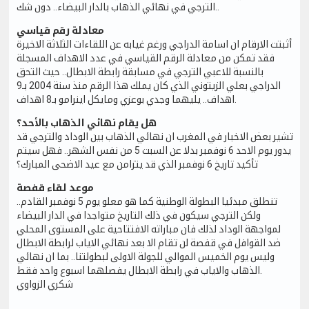
الترجي في نهائي الذهاب بالدار البيضاء.. دون شك..
معادلة رقم قياسي
أثبتت الارقام ان اسامة الدراجي ورغم غيابه عن اللقاءات الثلاثة الاخيرة
فقد تمكن من معادلة الرقم القياسي في عدد الاهداف المسجلة
بالنسبة للاعبي الترجي في مسابقة رابطة الابطال.. حيث التحق
الدراجي بعلي الزيتوني الذي كان يملك هذا الرقم منذ سنة 2004 بـ9
اهداف.. يليهما وجدي بوعزي ومايكل اينرامو بـ8 اهداف.
هل يقام نهائي الذهاب بالأحد؟
تشير بعض الاخبار في المغرب ان نهائي الذهاب بين الوداد والترجي قد
يدور يوم الاحد 6 نوفمبر بدلا عن السبت 5 من نفس الشهر.. فهل سيتم
تأكيد تاريخ 6 نوفمبر الذي قد يتزامن مع عيد الاضحى المبارك؟
موعد لقاء قفصة
تنطلق مبدئيا البطولة الوطنية كما هو معلو يوم 5 نوفمبر القادم..
ولكن الترجي سيكون في ذلك التاريخ متواجدا في الدار البيضاء
لمواجهة الوداد لذلك فان مباراته الافتتاحية على المستوى المحلي
ضد القوافل في قفصة لن تقام الا بعد نهائي الاياب لرابطة الابطال
وليس يوم الخميس الموالي للجولة الاولى لبطولتنا.. بما ان نهائي
الذهاب والاياب في رابطة الابطال يفصلهما اسبوع واحد فقط.
شكري الزواوي