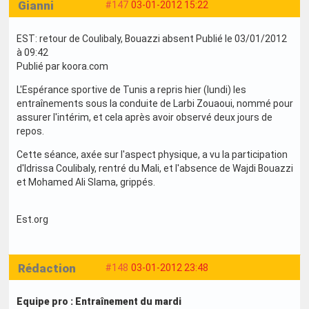
Gianni
#147
03-01-2012 15:22
EST: retour de Coulibaly, Bouazzi absent Publié le 03/01/2012
à 09:42
Publié par koora.com
L'Espérance sportive de Tunis a repris hier (lundi) les
entraînements sous la conduite de Larbi Zouaoui, nommé pour
assurer l'intérim, et cela après avoir observé deux jours de
repos.
Cette séance, axée sur l'aspect physique, a vu la participation
d'Idrissa Coulibaly, rentré du Mali, et l'absence de Wajdi Bouazzi
et Mohamed Ali Slama, grippés.
Est.org
Rédaction
#148
03-01-2012 23:48
Equipe pro : Entraînement du mardi