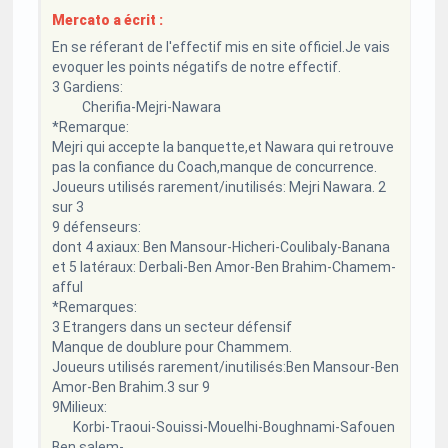
Mercato a écrit :
En se réferant de l'effectif mis en site officiel.Je vais
evoquer les points négatifs de notre effectif.
3 Gardiens:
Cherifia-Mejri-Nawara
*Remarque:
Mejri qui accepte la banquette,et Nawara qui retrouve
pas la confiance du Coach,manque de concurrence.
Joueurs utilisés rarement/inutilisés: Mejri Nawara. 2
sur 3
9 défenseurs:
dont 4 axiaux: Ben Mansour-Hicheri-Coulibaly-Banana
et 5 latéraux: Derbali-Ben Amor-Ben Brahim-Chamem-
afful
*Remarques:
3 Etrangers dans un secteur défensif
Manque de doublure pour Chammem.
Joueurs utilisés rarement/inutilisés:Ben Mansour-Ben
Amor-Ben Brahim.3 sur 9
9Milieux:
Korbi-Traoui-Souissi-Mouelhi-Boughnami-Safouen
Ben salem-