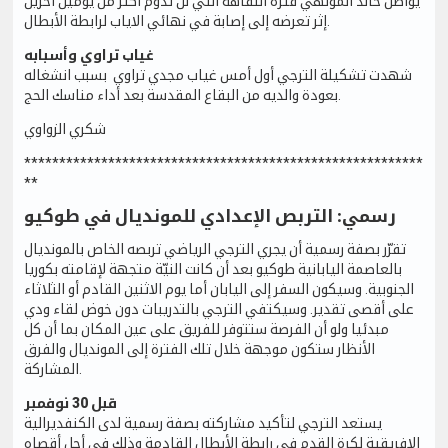
يواصل خالد المولهي فترة النقاهة التي لن تدوم أكثر من يومين اخرين
إثر تعرضه إلى إصابة في نهائي الاياب لرابطة الأبطال.
غياب تراوي وأسبابه
شهدت تشكيلة الترجي أول أمس غياب مجدي تراوي بسبب انشغاله
بعودة والديه من البقاع المقدسة بعد أداء مناسك الحج.
شكري الزواوي
*********************************************************
**
رسمي: التربص الإعدادي للمونديال في طوكيو
تقرّر بصفة رسمية أن يجري الترجي الرياضي تربصه الخاص بالمونديال
بالعاصمة اليابانية طوكيو بعد أن كانت النيّة متجهة لإقامته بكوريا
الجنوبية. وسيكون السفر إلى اليابان أما يوم الاثنين القادم أو الثلاثاء
على أقصى تقدير. وسيكتفي الترجي بالتدريبات دون خوض لقاء ودي
مبدئيا ولو أن الفرصة ستتوفر للفريق على عين المكان بما أن كل
الأنظار ستكون موجهة خلال تلك الفترة إلى المونديال والفرق
المشاركة.
قبل 30 نوفمبر
يستعد الترجي لتأكيد مشاركته بصفة رسمية لدى الكنفديرالية
الإفريقية لكرة القدم في رابطة الأبطال القادمة وذلك في أجل أقصاه