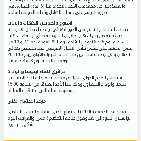
والمسؤولين عن مجموعات الأحباء لاعداد مباراة الدور النهائي في
صورة الترشح على حساب الهلال وكذلك الموسم القادم.
اسبوع واحد بين الذهاب والاياب
ضبطت الكنفديرالية موعدي الدور النهائي لرابطة الابطال الافريقية
حيث سيفصل بين الذهاب والاياب اسبوع فقط أي ان لقاء الذهاب
سيقام يوم 5 او 6 نوفمبر القادم.. ومباراة العودة يوم 12 او 13 من
نفس الشهر.. على عكس كأس الاتحاد الإفريقي حيث سيفصل نهائي
الذهاب والاياب مدة اسبوعين حيث تقام المباراة الأولى يوم 16 او 20
نوفمبر والثانية يوم 3 او 4 ديسمبر.
جزائري للقاء اينيمبا والوداد
سيتولى الحكم الدولي الجزائري محمد بنوزة ادارة لقاء الاياب بين
اينيمبا والوداد البيضاوي وذلك هذا الأحد انطلاقا من الساعة 15.00
وستتولى قناة الجزيرة + 9 بث المباراة.
موعد الاجتماع الفني
ينعقد غدا الجمعة (11.00) الاجتماع الفني لمقابلة الترجي الرياضي
والهلال السوداني بعد وصول طاقم التحكيم (امس) والمراقب اليوم.
شكري الزواوي