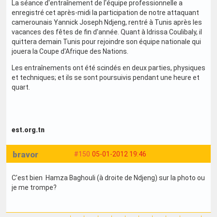
La séance d'entraînement de l'équipe professionnelle a
enregistré cet après-midi la participation de notre attaquant
camerounais Yannick Joseph Ndjeng, rentré à Tunis après les
vacances des fêtes de fin d'année. Quant à Idrissa Coulibaly, il
quittera demain Tunis pour rejoindre son équipe nationale qui
jouera la Coupe d'Afrique des Nations.
Les entraînements ont été scindés en deux parties, physiques
et techniques; et ils se sont poursuivis pendant une heure et
quart.
est.org.tn
bravor
#150
05-01-2012 19:46
C'est bien Hamza Baghouli (à droite de Ndjeng) sur la photo ou
je me trompe?