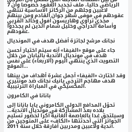
الرياضي حاليا، ملف تجديد العقود خصوصا وأن 7
لاعبين وجلهم من الركائز الأساسية تنتهي
عقودهم في موفى شهر جوان القادم ومن بينهم
مجدي تراوي وهاريسون أفول وخالد القربي
وأسامة الدراجي وخليل شمام الذين لم يجدّدوا
عقودهم.
نجانك مرشح لجائزة أفضل هدف في المونديال
جاء على موقع «الفيفا» أنه سيتم اختيار أحسن
هدف في مونديال الأندية باليابان من خلال
التصويت الذي ينتهي اليوم (الاربعاء) على نفس
الموقع...
وقد اختارت «الفيفا» أجمل عشرة أهداف من بينها
هدف مهاجم الترجي يانيك نجانك ضد مونتيري
المكسيكي في المباراة الترتيبية.
بانانا في الكامرون
تحوّل المدافع الدولي الكامروني يايا بانانا إلى
بلاده بعد المشاركة في مونديال الأندية...
وسيلتحق غدا بالعاصمة الغانية أكرا لحضور تسليم
الجوائز التي أحدثتها «الكاف» على المتوجين من
أندية ولاعبين ومدربين أفارقة خلال سنة 2011.